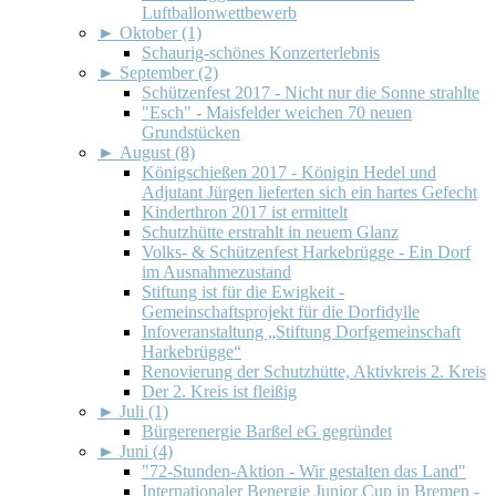
Luftballonwettbewerb
►
Oktober (1)
Schaurig-schönes Konzerterlebnis
►
September (2)
Schützenfest 2017 - Nicht nur die Sonne strahlte
"Esch" - Maisfelder weichen 70 neuen
Grundstücken
►
August (8)
Königschießen 2017 - Königin Hedel und
Adjutant Jürgen lieferten sich ein hartes Gefecht
Kinderthron 2017 ist ermittelt
Schutzhütte erstrahlt in neuem Glanz
Volks- & Schützenfest Harkebrügge - Ein Dorf
im Ausnahmezustand
Stiftung ist für die Ewigkeit -
Gemeinschaftsprojekt für die Dorfidylle
Infoveranstaltung „Stiftung Dorfgemeinschaft
Harkebrügge“
Renovierung der Schutzhütte, Aktivkreis 2. Kreis
Der 2. Kreis ist fleißig
►
Juli (1)
Bürgerenergie Barßel eG gegründet
►
Juni (4)
"72-Stunden-Aktion - Wir gestalten das Land"
Internationaler Benergie Junior Cup in Bremen -