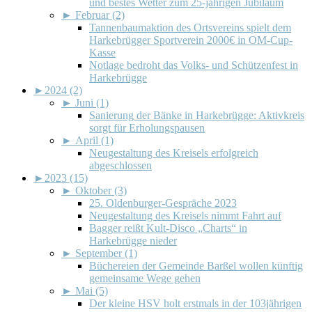
und bestes Wetter zum 25-jährigen Jubiläum
►
Februar (2)
Tannenbaumaktion des Ortsvereins spielt dem
Harkebrügger Sportverein 2000€ in OM-Cup-
Kasse
Notlage bedroht das Volks- und Schützenfest in
Harkebrügge
►
2024 (2)
►
Juni (1)
Sanierung der Bänke in Harkebrügge: Aktivkreis
sorgt für Erholungspausen
►
April (1)
Neugestaltung des Kreisels erfolgreich
abgeschlossen
►
2023 (15)
►
Oktober (3)
25. Oldenburger-Gespräche 2023
Neugestaltung des Kreisels nimmt Fahrt auf
Bagger reißt Kult-Disco „Charts“ in
Harkebrügge nieder
►
September (1)
Büchereien der Gemeinde Barßel wollen künftig
gemeinsame Wege gehen
►
Mai (5)
Der kleine HSV holt erstmals in der 103jährigen