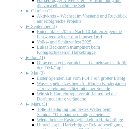
Harkebrügger Adventstreff - Einstimmung auf
die vorweihnachtliche Zeit
►
Oktober (1)
Aktivkreis – Wechsel im Vorstand und Rückblick
auf erfolgreiche Projekte
►
September (3)
Entedankfest 2025 - Nach 10 Jahren zogen die
Festwagen wieder durch unser Dorf
Volks- und Schützenfest 2025
Lukas Beckmann triumphiert beim
Königsschießen in Harkebrügge
►
Juni (1)
Ohne euch geht gar nichts – Gemeinsam stark für
den OM-Cup!
►
Mai (3)
Erster Spendenlauf vom FÖFF ein großer Erfolg
Wasserspielplatzes beim St. Marien Kindergarten
- Ortsverein unterstützt mit einer Spende
Wie sich Harkebrügge vor 40 Jahren bei der
Dorferneuerung veränderte
►
März (3)
Tolle Beteiligung und bestes Wetter beim
Seminar "Obstbäume richtig schneiden"
Wiederbelebte Rastmöglichkeit in Harkebrügge
Umwelttag in Harkebrügge: Rekordbeteiligung