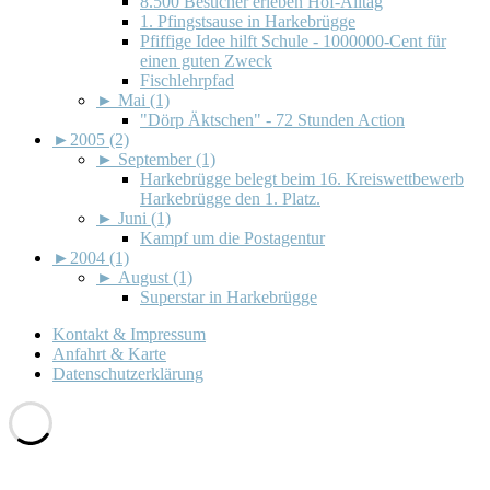
8.500 Besucher erleben Hof-Alltag
1. Pfingstsause in Harkebrügge
Pfiffige Idee hilft Schule - 1000000-Cent für
einen guten Zweck
Fischlehrpfad
►
Mai (1)
"Dörp Äktschen" - 72 Stunden Action
►
2005 (2)
►
September (1)
Harkebrügge belegt beim 16. Kreiswettbewerb
Harkebrügge den 1. Platz.
►
Juni (1)
Kampf um die Postagentur
►
2004 (1)
►
August (1)
Superstar in Harkebrügge
Kontakt & Impressum
Anfahrt & Karte
Datenschutzerklärung