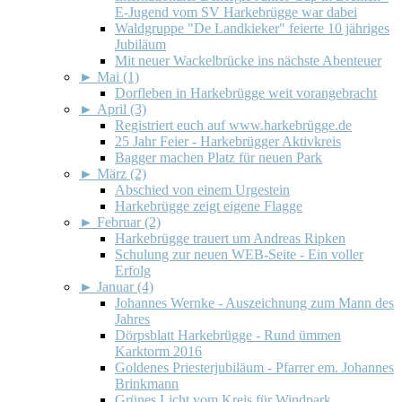
E-Jugend vom SV Harkebrügge war dabei
Waldgruppe "De Landkieker" feierte 10 jähriges
Jubiläum
Mit neuer Wackelbrücke ins nächste Abenteuer
►
Mai (1)
Dorfleben in Harkebrügge weit vorangebracht
►
April (3)
Registriert euch auf www.harkebrügge.de
25 Jahr Feier - Harkebrügger Aktivkreis
Bagger machen Platz für neuen Park
►
März (2)
Abschied von einem Urgestein
Harkebrügge zeigt eigene Flagge
►
Februar (2)
Harkebrügge trauert um Andreas Ripken
Schulung zur neuen WEB-Seite - Ein voller
Erfolg
►
Januar (4)
Johannes Wernke - Auszeichnung zum Mann des
Jahres
Dörpsblatt Harkebrügge - Rund ümmen
Karktorm 2016
Goldenes Priesterjubiläum - Pfarrer em. Johannes
Brinkmann
Grünes Licht vom Kreis für Windpark