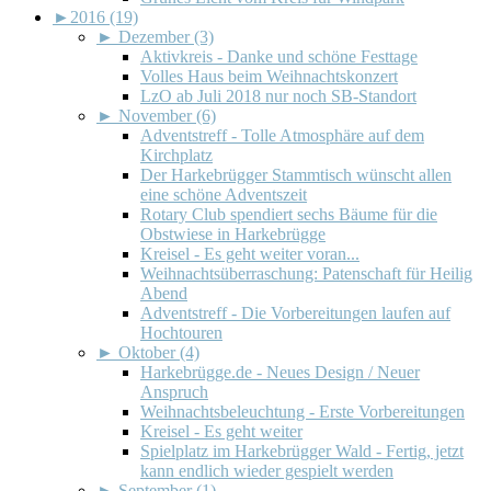
►
2016 (19)
►
Dezember (3)
Aktivkreis - Danke und schöne Festtage
Volles Haus beim Weihnachtskonzert
LzO ab Juli 2018 nur noch SB-Standort
►
November (6)
Adventstreff - Tolle Atmosphäre auf dem
Kirchplatz
Der Harkebrügger Stammtisch wünscht allen
eine schöne Adventszeit
Rotary Club spendiert sechs Bäume für die
Obstwiese in Harkebrügge
Kreisel - Es geht weiter voran...
Weihnachtsüberraschung: Patenschaft für Heilig
Abend
Adventstreff - Die Vorbereitungen laufen auf
Hochtouren
►
Oktober (4)
Harkebrügge.de - Neues Design / Neuer
Anspruch
Weihnachtsbeleuchtung - Erste Vorbereitungen
Kreisel - Es geht weiter
Spielplatz im Harkebrügger Wald - Fertig, jetzt
kann endlich wieder gespielt werden
►
September (1)