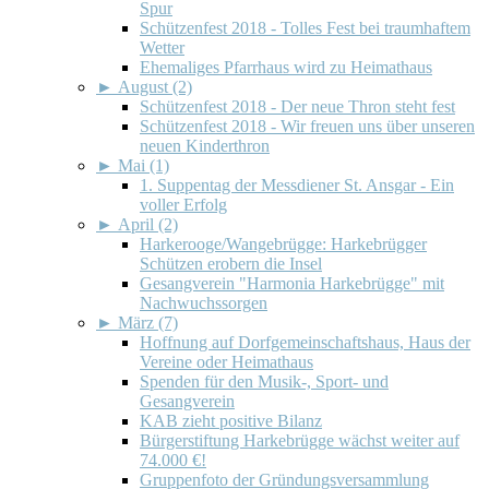
Spur
Schützenfest 2018 - Tolles Fest bei traumhaftem
Wetter
Ehemaliges Pfarrhaus wird zu Heimathaus
►
August (2)
Schützenfest 2018 - Der neue Thron steht fest
Schützenfest 2018 - Wir freuen uns über unseren
neuen Kinderthron
►
Mai (1)
1. Suppentag der Messdiener St. Ansgar - Ein
voller Erfolg
►
April (2)
Harkerooge/Wangebrügge: Harkebrügger
Schützen erobern die Insel
Gesangverein "Harmonia Harkebrügge" mit
Nachwuchssorgen
►
März (7)
Hoffnung auf Dorfgemeinschaftshaus, Haus der
Vereine oder Heimathaus
Spenden für den Musik-, Sport- und
Gesangverein
KAB zieht positive Bilanz
Bürgerstiftung Harkebrügge wächst weiter auf
74.000 €!
Gruppenfoto der Gründungsversammlung