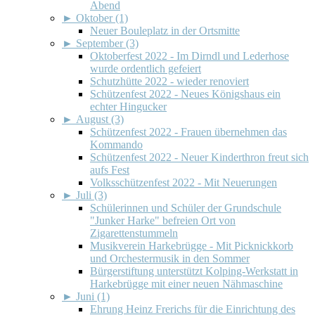
Abend
►
Oktober (1)
Neuer Bouleplatz in der Ortsmitte
►
September (3)
Oktoberfest 2022 - Im Dirndl und Lederhose
wurde ordentlich gefeiert
Schutzhütte 2022 - wieder renoviert
Schützenfest 2022 - Neues Königshaus ein
echter Hingucker
►
August (3)
Schützenfest 2022 - Frauen übernehmen das
Kommando
Schützenfest 2022 - Neuer Kinderthron freut sich
aufs Fest
Volksschützenfest 2022 - Mit Neuerungen
►
Juli (3)
Schülerinnen und Schüler der Grundschule
"Junker Harke" befreien Ort von
Zigarettenstummeln
Musikverein Harkebrügge - Mit Picknickkorb
und Orchestermusik in den Sommer
Bürgerstiftung unterstützt Kolping-Werkstatt in
Harkebrügge mit einer neuen Nähmaschine
►
Juni (1)
Ehrung Heinz Frerichs für die Einrichtung des