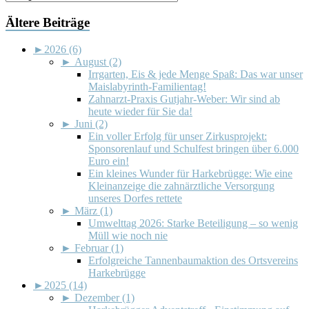
Ältere Beiträge
►
2026 (6)
►
August (2)
Irrgarten, Eis & jede Menge Spaß: Das war unser
Maislabyrinth-Familientag!
Zahnarzt-Praxis Gutjahr-Weber: Wir sind ab
heute wieder für Sie da!
►
Juni (2)
Ein voller Erfolg für unser Zirkusprojekt:
Sponsorenlauf und Schulfest bringen über 6.000
Euro ein!
Ein kleines Wunder für Harkebrügge: Wie eine
Kleinanzeige die zahnärztliche Versorgung
unseres Dorfes rettete
►
März (1)
Umwelttag 2026: Starke Beteiligung – so wenig
Müll wie noch nie
►
Februar (1)
Erfolgreiche Tannenbaumaktion des Ortsvereins
Harkebrügge
►
2025 (14)
►
Dezember (1)