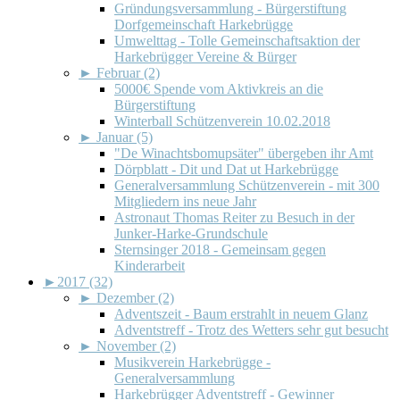
Gründungsversammlung - Bürgerstiftung
Dorfgemeinschaft Harkebrügge
Umwelttag - Tolle Gemeinschaftsaktion der
Harkebrügger Vereine & Bürger
►
Februar (2)
5000€ Spende vom Aktivkreis an die
Bürgerstiftung
Winterball Schützenverein 10.02.2018
►
Januar (5)
"De Winachtsbomupsäter" übergeben ihr Amt
Dörpblatt - Dit und Dat ut Harkebrügge
Generalversammlung Schützenverein - mit 300
Mitgliedern ins neue Jahr
Astronaut Thomas Reiter zu Besuch in der
Junker-Harke-Grundschule
Sternsinger 2018 - Gemeinsam gegen
Kinderarbeit
►
2017 (32)
►
Dezember (2)
Adventszeit - Baum erstrahlt in neuem Glanz
Adventstreff - Trotz des Wetters sehr gut besucht
►
November (2)
Musikverein Harkebrügge -
Generalversammlung
Harkebrügger Adventstreff - Gewinner