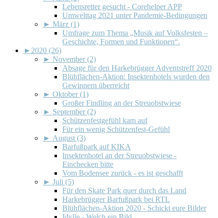
Lebensretter gesucht - Corehelper APP
Umwelttag 2021 unter Pandemie-Bedingungen
►
März (1)
Umfrage zum Thema „Musik auf Volksfesten –
Geschichte, Formen und Funktionen“.
►
2020 (26)
►
November (2)
Absage für den Harkebrügger Adventstreff 2020
Blühflächen-Aktion: Insektenhotels wurden den
Gewinnern überreicht
►
Oktober (1)
Großer Findling an der Streuobstwiese
►
September (2)
Schützenfestgefühl kam auf
Für ein wenig Schützenfest-Gefühl
►
August (3)
Barfußpark auf KIKA
Insektenhotel an der Streuobstwiese -
Einchecken bitte
Vom Bodensee zurück - es ist geschafft
►
Juli (5)
Für den Skate Park quer durch das Land
Harkebrügger Barfußpark bei RTL
Blühflächen-Aktion 2020 - Schickt eure Bilder
Idylle - Welch ein Bild