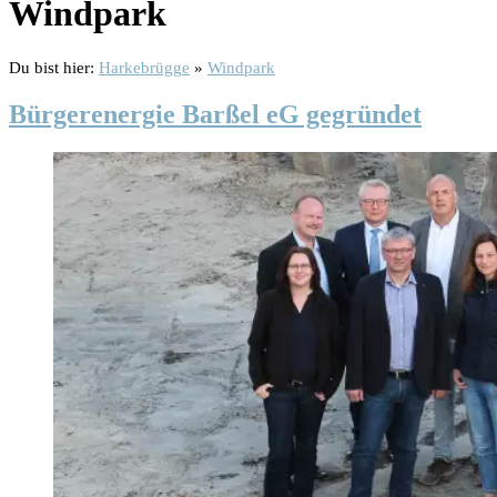
Windpark
Du bist hier:
Harkebrügge
»
Windpark
Bürgerenergie Barßel eG gegründet