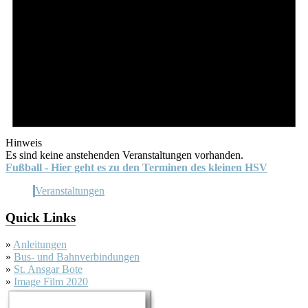
Hinweis
Es sind keine anstehenden Veranstaltungen vorhanden.
Fußball - Hier geht es zu den Terminen des kleinen HSV
Veranstaltungen
Quick Links
»
Anleitungen
»
Bus- und Bahnverbindungen
»
St. Ansgar Bote
»
Image Film 2020