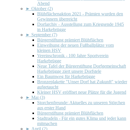
Abend
►
Oktober (2)
Blühflächenaktion 2021 - Prämien wurden den
Gewinnern überreicht
Dorfarchiv - Ausstellung zum Kriegsende 1945
in Harkebrügge
►
September (7)
Bürgerstiftung prämiert Blühflächen
Einweihung der neuen Fußballplätze vom
kleinen HSV
Vereinschronik - 100 Jahre Sportverein
Harkebrügge
Neue Tafel der Bürgerstiftung Dorfgemeinschaft
Harkebrügge ziert unsere Dorfstele
Ein Baumweg für Harkebrügge
Bronzeplakette "Unser Dorf hat Zukunft" wieder
aufgetaucht
Kleiner HSV eröffnet neue Plätze für die Jugend
►
Mai (3)
Storchenfreunde: Aktuelles zu unseren Störchen
aus erster Hand
Bürgerstiftung prämiert Blühflächen
Stadtradeln - Für ein gutes Klima und jeder kann
mitmachen
►
April (2)