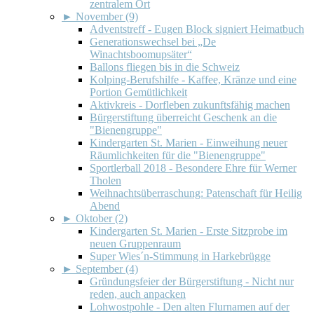
zentralem Ort
►
November (9)
Adventstreff - Eugen Block signiert Heimatbuch
Generationswechsel bei „De
Winachtsboomupsäter“
Ballons fliegen bis in die Schweiz
Kolping-Berufshilfe - Kaffee, Kränze und eine
Portion Gemütlichkeit
Aktivkreis - Dorfleben zukunftsfähig machen
Bürgerstiftung überreicht Geschenk an die
"Bienengruppe"
Kindergarten St. Marien - Einweihung neuer
Räumlichkeiten für die "Bienengruppe"
Sportlerball 2018 - Besondere Ehre für Werner
Tholen
Weihnachtsüberraschung: Patenschaft für Heilig
Abend
►
Oktober (2)
Kindergarten St. Marien - Erste Sitzprobe im
neuen Gruppenraum
Super Wies´n-Stimmung in Harkebrügge
►
September (4)
Gründungsfeier der Bürgerstiftung - Nicht nur
reden, auch anpacken
Lohwostpohle - Den alten Flurnamen auf der