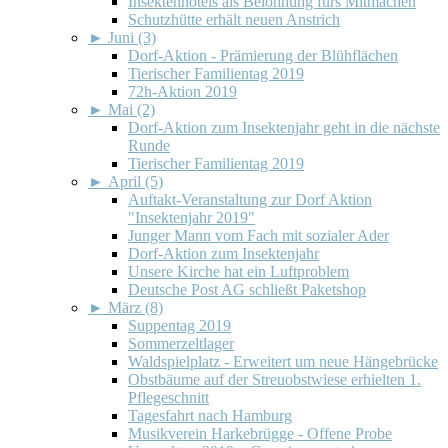
Insektenhotels als Belohnung fürs Mitmachen
Schutzhütte erhält neuen Anstrich
►
Juni (3)
Dorf-Aktion - Prämierung der Blühflächen
Tierischer Familientag 2019
72h-Aktion 2019
►
Mai (2)
Dorf-Aktion zum Insektenjahr geht in die nächste
Runde
Tierischer Familientag 2019
►
April (5)
Auftakt-Veranstaltung zur Dorf Aktion
"Insektenjahr 2019"
Junger Mann vom Fach mit sozialer Ader
Dorf-Aktion zum Insektenjahr
Unsere Kirche hat ein Luftproblem
Deutsche Post AG schließt Paketshop
►
März (8)
Suppentag 2019
Sommerzeltlager
Waldspielplatz - Erweitert um neue Hängebrücke
Obstbäume auf der Streuobstwiese erhielten 1.
Pflegeschnitt
Tagesfahrt nach Hamburg
Musikverein Harkebrügge - Offene Probe