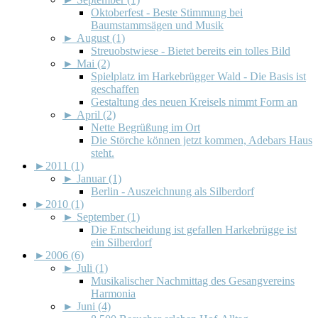
Oktoberfest - Beste Stimmung bei
Baumstammsägen und Musik
►
August (1)
Streuobstwiese - Bietet bereits ein tolles Bild
►
Mai (2)
Spielplatz im Harkebrügger Wald - Die Basis ist
geschaffen
Gestaltung des neuen Kreisels nimmt Form an
►
April (2)
Nette Begrüßung im Ort
Die Störche können jetzt kommen, Adebars Haus
steht.
►
2011 (1)
►
Januar (1)
Berlin - Auszeichnung als Silberdorf
►
2010 (1)
►
September (1)
Die Entscheidung ist gefallen Harkebrügge ist
ein Silberdorf
►
2006 (6)
►
Juli (1)
Musikalischer Nachmittag des Gesangvereins
Harmonia
►
Juni (4)