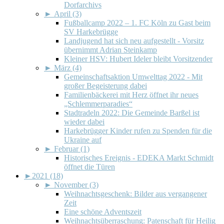
Dorfarchivs
►
April (3)
Fußballcamp 2022 – 1. FC Köln zu Gast beim
SV Harkebrügge
Landjugend hat sich neu aufgestellt - Vorsitz
übernimmt Adrian Steinkamp
Kleiner HSV: Hubert Ideler bleibt Vorsitzender
►
März (4)
Gemeinschaftsaktion Umwelttag 2022 - Mit
großer Begeisterung dabei
Familienbäckerei mit Herz öffnet ihr neues
„Schlemmerparadies“
Stadtradeln 2022: Die Gemeinde Barßel ist
wieder dabei
Harkebrügger Kinder rufen zu Spenden für die
Ukraine auf
►
Februar (1)
Historisches Ereignis - EDEKA Markt Schmidt
öffnet die Türen
►
2021 (18)
►
November (3)
Weihnachtsgeschenk: Bilder aus vergangener
Zeit
Eine schöne Adventszeit
Weihnachtsüberraschung: Patenschaft für Heilig