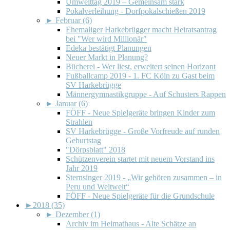
Umwelttag 2019 – Gemeinsam stark
Pokalverleihung - Dorfpokalschießen 2019
►
Februar (6)
Ehemaliger Harkebrügger macht Heiratsantrag
bei "Wer wird Millionär"
Edeka bestätigt Planungen
Neuer Markt in Planung?
Bücherei - Wer liest, erweitert seinen Horizont
Fußballcamp 2019 - 1. FC Köln zu Gast beim
SV Harkebrügge
Männergymnastikgruppe - Auf Schusters Rappen
►
Januar (6)
FÖFF - Neue Spielgeräte bringen Kinder zum
Strahlen
SV Harkebrügge - Große Vorfreude auf runden
Geburtstag
"Dörpsblatt" 2018
Schützenverein startet mit neuem Vorstand ins
Jahr 2019
Sternsinger 2019 - „Wir gehören zusammen – in
Peru und Weltweit“
FÖFF - Neue Spielgeräte für die Grundschule
►
2018 (35)
►
Dezember (1)
Archiv im Heimathaus - Alte Schätze an