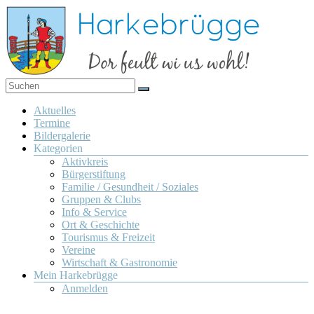
Zum
Inhalt
springen
Dor
Harkebrügge
feult
Menü
Aktuelles
wi us
Termine
wohl!
Bildergalerie
Kategorien
Aktivkreis
Bürgerstiftung
Familie / Gesundheit / Soziales
Gruppen & Clubs
Info & Service
Ort & Geschichte
Tourismus & Freizeit
Vereine
Wirtschaft & Gastronomie
Mein Harkebrügge
Anmelden