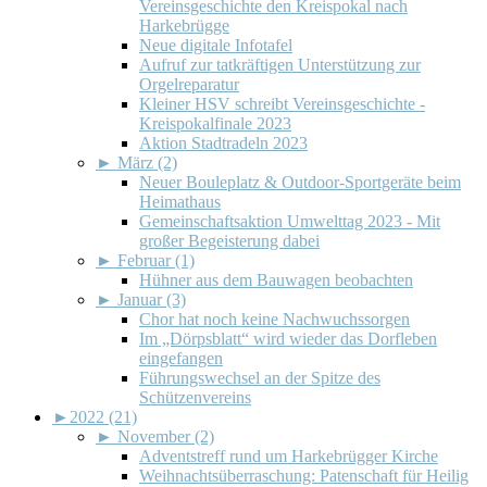
Vereinsgeschichte den Kreispokal nach
Harkebrügge
Neue digitale Infotafel
Aufruf zur tatkräftigen Unterstützung zur
Orgelreparatur
Kleiner HSV schreibt Vereinsgeschichte -
Kreispokalfinale 2023
Aktion Stadtradeln 2023
►
März (2)
Neuer Bouleplatz & Outdoor-Sportgeräte beim
Heimathaus
Gemeinschaftsaktion Umwelttag 2023 - Mit
großer Begeisterung dabei
►
Februar (1)
Hühner aus dem Bauwagen beobachten
►
Januar (3)
Chor hat noch keine Nachwuchssorgen
Im „Dörpsblatt“ wird wieder das Dorfleben
eingefangen
Führungswechsel an der Spitze des
Schützenvereins
►
2022 (21)
►
November (2)
Adventstreff rund um Harkebrügger Kirche
Weihnachtsüberraschung: Patenschaft für Heilig