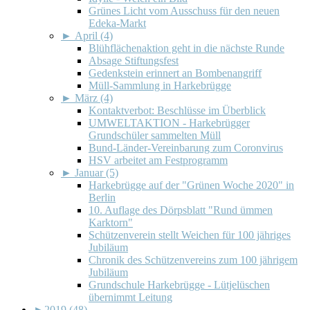
Grünes Licht vom Ausschuss für den neuen
Edeka-Markt
►
April (4)
Blühflächenaktion geht in die nächste Runde
Absage Stiftungsfest
Gedenkstein erinnert an Bombenangriff
Müll-Sammlung in Harkebrügge
►
März (4)
Kontaktverbot: Beschlüsse im Überblick
UMWELTAKTION - Harkebrügger
Grundschüler sammelten Müll
Bund-Länder-Vereinbarung zum Coronvirus
HSV arbeitet am Festprogramm
►
Januar (5)
Harkebrügge auf der "Grünen Woche 2020" in
Berlin
10. Auflage des Dörpsblatt "Rund ümmen
Karktorn"
Schützenverein stellt Weichen für 100 jähriges
Jubiläum
Chronik des Schützenvereins zum 100 jährigem
Jubiläum
Grundschule Harkebrügge - Lütjelüschen
übernimmt Leitung
►
2019 (48)