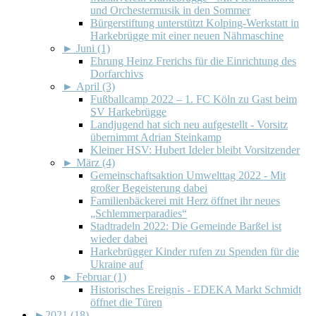
und Orchestermusik in den Sommer
Bürgerstiftung unterstützt Kolping-Werkstatt in
Harkebrügge mit einer neuen Nähmaschine
►
Juni (1)
Ehrung Heinz Frerichs für die Einrichtung des
Dorfarchivs
►
April (3)
Fußballcamp 2022 – 1. FC Köln zu Gast beim
SV Harkebrügge
Landjugend hat sich neu aufgestellt - Vorsitz
übernimmt Adrian Steinkamp
Kleiner HSV: Hubert Ideler bleibt Vorsitzender
►
März (4)
Gemeinschaftsaktion Umwelttag 2022 - Mit
großer Begeisterung dabei
Familienbäckerei mit Herz öffnet ihr neues
„Schlemmerparadies“
Stadtradeln 2022: Die Gemeinde Barßel ist
wieder dabei
Harkebrügger Kinder rufen zu Spenden für die
Ukraine auf
►
Februar (1)
Historisches Ereignis - EDEKA Markt Schmidt
öffnet die Türen
►
2021 (18)