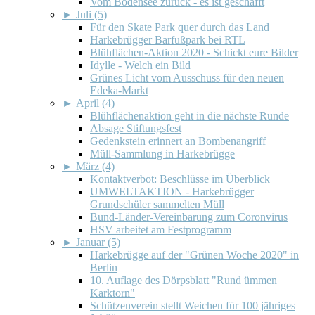
Vom Bodensee zurück - es ist geschafft
►
Juli (5)
Für den Skate Park quer durch das Land
Harkebrügger Barfußpark bei RTL
Blühflächen-Aktion 2020 - Schickt eure Bilder
Idylle - Welch ein Bild
Grünes Licht vom Ausschuss für den neuen
Edeka-Markt
►
April (4)
Blühflächenaktion geht in die nächste Runde
Absage Stiftungsfest
Gedenkstein erinnert an Bombenangriff
Müll-Sammlung in Harkebrügge
►
März (4)
Kontaktverbot: Beschlüsse im Überblick
UMWELTAKTION - Harkebrügger
Grundschüler sammelten Müll
Bund-Länder-Vereinbarung zum Coronvirus
HSV arbeitet am Festprogramm
►
Januar (5)
Harkebrügge auf der "Grünen Woche 2020" in
Berlin
10. Auflage des Dörpsblatt "Rund ümmen
Karktorn"
Schützenverein stellt Weichen für 100 jähriges