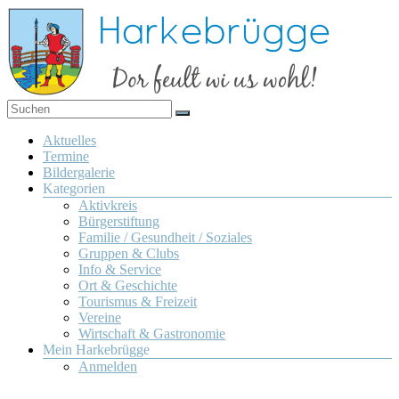
Zum
Inhalt
springen
Dor
Harkebrügge
feult
Menü
Aktuelles
wi us
Termine
wohl!
Bildergalerie
Kategorien
Aktivkreis
Bürgerstiftung
Familie / Gesundheit / Soziales
Gruppen & Clubs
Info & Service
Ort & Geschichte
Tourismus & Freizeit
Vereine
Wirtschaft & Gastronomie
Mein Harkebrügge
Anmelden