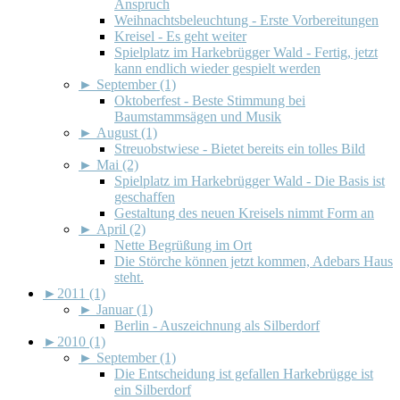
Anspruch
Weihnachtsbeleuchtung - Erste Vorbereitungen
Kreisel - Es geht weiter
Spielplatz im Harkebrügger Wald - Fertig, jetzt
kann endlich wieder gespielt werden
►
September (1)
Oktoberfest - Beste Stimmung bei
Baumstammsägen und Musik
►
August (1)
Streuobstwiese - Bietet bereits ein tolles Bild
►
Mai (2)
Spielplatz im Harkebrügger Wald - Die Basis ist
geschaffen
Gestaltung des neuen Kreisels nimmt Form an
►
April (2)
Nette Begrüßung im Ort
Die Störche können jetzt kommen, Adebars Haus
steht.
►
2011 (1)
►
Januar (1)
Berlin - Auszeichnung als Silberdorf
►
2010 (1)
►
September (1)
Die Entscheidung ist gefallen Harkebrügge ist
ein Silberdorf