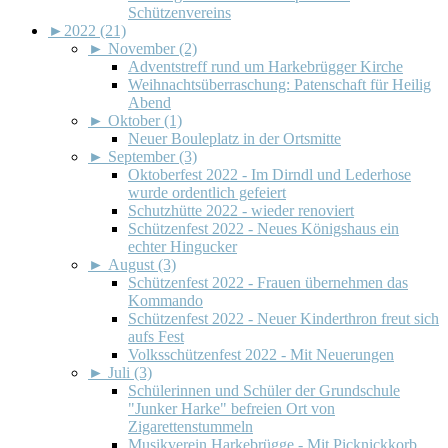
Schützenvereins
►
2022 (21)
►
November (2)
Adventstreff rund um Harkebrügger Kirche
Weihnachtsüberraschung: Patenschaft für Heilig
Abend
►
Oktober (1)
Neuer Bouleplatz in der Ortsmitte
►
September (3)
Oktoberfest 2022 - Im Dirndl und Lederhose
wurde ordentlich gefeiert
Schutzhütte 2022 - wieder renoviert
Schützenfest 2022 - Neues Königshaus ein
echter Hingucker
►
August (3)
Schützenfest 2022 - Frauen übernehmen das
Kommando
Schützenfest 2022 - Neuer Kinderthron freut sich
aufs Fest
Volksschützenfest 2022 - Mit Neuerungen
►
Juli (3)
Schülerinnen und Schüler der Grundschule
"Junker Harke" befreien Ort von
Zigarettenstummeln
Musikverein Harkebrügge - Mit Picknickkorb