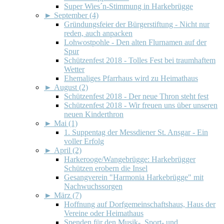
Super Wies´n-Stimmung in Harkebrügge
►
September (4)
Gründungsfeier der Bürgerstiftung - Nicht nur
reden, auch anpacken
Lohwostpohle - Den alten Flurnamen auf der
Spur
Schützenfest 2018 - Tolles Fest bei traumhaftem
Wetter
Ehemaliges Pfarrhaus wird zu Heimathaus
►
August (2)
Schützenfest 2018 - Der neue Thron steht fest
Schützenfest 2018 - Wir freuen uns über unseren
neuen Kinderthron
►
Mai (1)
1. Suppentag der Messdiener St. Ansgar - Ein
voller Erfolg
►
April (2)
Harkerooge/Wangebrügge: Harkebrügger
Schützen erobern die Insel
Gesangverein "Harmonia Harkebrügge" mit
Nachwuchssorgen
►
März (7)
Hoffnung auf Dorfgemeinschaftshaus, Haus der
Vereine oder Heimathaus
Spenden für den Musik-, Sport- und