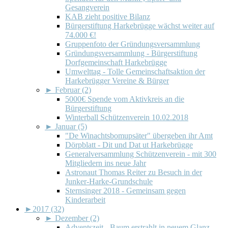
Gesangverein
KAB zieht positive Bilanz
Bürgerstiftung Harkebrügge wächst weiter auf
74.000 €!
Gruppenfoto der Gründungsversammlung
Gründungsversammlung - Bürgerstiftung
Dorfgemeinschaft Harkebrügge
Umwelttag - Tolle Gemeinschaftsaktion der
Harkebrügger Vereine & Bürger
►
Februar (2)
5000€ Spende vom Aktivkreis an die
Bürgerstiftung
Winterball Schützenverein 10.02.2018
►
Januar (5)
"De Winachtsbomupsäter" übergeben ihr Amt
Dörpblatt - Dit und Dat ut Harkebrügge
Generalversammlung Schützenverein - mit 300
Mitgliedern ins neue Jahr
Astronaut Thomas Reiter zu Besuch in der
Junker-Harke-Grundschule
Sternsinger 2018 - Gemeinsam gegen
Kinderarbeit
►
2017 (32)
►
Dezember (2)
Adventszeit - Baum erstrahlt in neuem Glanz