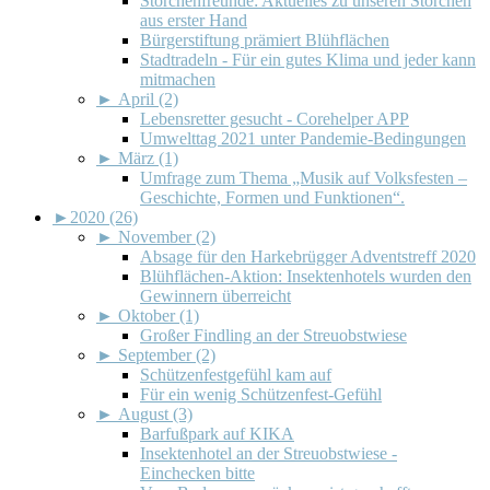
Storchenfreunde: Aktuelles zu unseren Störchen
aus erster Hand
Bürgerstiftung prämiert Blühflächen
Stadtradeln - Für ein gutes Klima und jeder kann
mitmachen
►
April (2)
Lebensretter gesucht - Corehelper APP
Umwelttag 2021 unter Pandemie-Bedingungen
►
März (1)
Umfrage zum Thema „Musik auf Volksfesten –
Geschichte, Formen und Funktionen“.
►
2020 (26)
►
November (2)
Absage für den Harkebrügger Adventstreff 2020
Blühflächen-Aktion: Insektenhotels wurden den
Gewinnern überreicht
►
Oktober (1)
Großer Findling an der Streuobstwiese
►
September (2)
Schützenfestgefühl kam auf
Für ein wenig Schützenfest-Gefühl
►
August (3)
Barfußpark auf KIKA
Insektenhotel an der Streuobstwiese -
Einchecken bitte