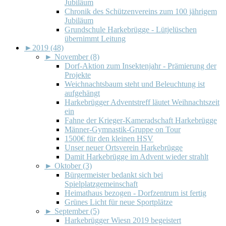
Jubiläum
Chronik des Schützenvereins zum 100 jährigem
Jubiläum
Grundschule Harkebrügge - Lütjelüschen
übernimmt Leitung
►
2019 (48)
►
November (8)
Dorf-Aktion zum Insektenjahr - Prämierung der
Projekte
Weichnachtsbaum steht und Beleuchtung ist
aufgehängt
Harkebrügger Adventstreff läutet Weihnachtszeit
ein
Fahne der Krieger-Kameradschaft Harkebrügge
Männer-Gymnastik-Gruppe on Tour
1500€ für den kleinen HSV
Unser neuer Ortsverein Harkebrügge
Damit Harkebrügge im Advent wieder strahlt
►
Oktober (3)
Bürgermeister bedankt sich bei
Spielplatzgemeinschaft
Heimathaus bezogen - Dorfzentrum ist fertig
Grünes Licht für neue Sportplätze
►
September (5)
Harkebrügger Wiesn 2019 begeistert