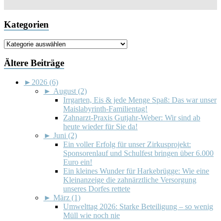
Kategorien
Kategorien
Ältere Beiträge
►
2026 (6)
►
August (2)
Irrgarten, Eis & jede Menge Spaß: Das war unser
Maislabyrinth-Familientag!
Zahnarzt-Praxis Gutjahr-Weber: Wir sind ab
heute wieder für Sie da!
►
Juni (2)
Ein voller Erfolg für unser Zirkusprojekt:
Sponsorenlauf und Schulfest bringen über 6.000
Euro ein!
Ein kleines Wunder für Harkebrügge: Wie eine
Kleinanzeige die zahnärztliche Versorgung
unseres Dorfes rettete
►
März (1)
Umwelttag 2026: Starke Beteiligung – so wenig
Müll wie noch nie