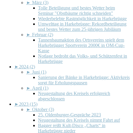
►
März (3)
Tolle Beteiligung und bestes Wetter beim
Seminar "Obstbäume richtig schneiden"
Wiederbelebte Rastmöglichkeit in Harkebrügge
Umwelttag in Harkebrügge: Rekordbeteiligung
und bestes Wetter zum 25-jährigen Jubiläum
►
Februar (2)
Tannenbaumaktion des Ortsvereins spielt dem
Harkebrügger Sportverein 2000€ in OM-Cup-
Kasse
Notlage bedroht das Volks- und Schützenfest in
Harkebrügge
►
2024 (2)
►
Juni (1)
Sanierung der Bänke in Harkebrügge: Aktivkreis
sorgt für Erholungspausen
►
April (1)
Neugestaltung des Kreisels erfolgreich
abgeschlossen
►
2023 (15)
►
Oktober (3)
25. Oldenburger-Gespräche 2023
Neugestaltung des Kreisels nimmt Fahrt auf
Bagger reißt Kult-Disco „Charts“ in
Harkebrügge nieder