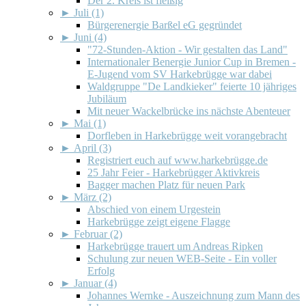
Der 2. Kreis ist fleißig
►
Juli (1)
Bürgerenergie Barßel eG gegründet
►
Juni (4)
"72-Stunden-Aktion - Wir gestalten das Land"
Internationaler Benergie Junior Cup in Bremen -
E-Jugend vom SV Harkebrügge war dabei
Waldgruppe "De Landkieker" feierte 10 jähriges
Jubiläum
Mit neuer Wackelbrücke ins nächste Abenteuer
►
Mai (1)
Dorfleben in Harkebrügge weit vorangebracht
►
April (3)
Registriert euch auf www.harkebrügge.de
25 Jahr Feier - Harkebrügger Aktivkreis
Bagger machen Platz für neuen Park
►
März (2)
Abschied von einem Urgestein
Harkebrügge zeigt eigene Flagge
►
Februar (2)
Harkebrügge trauert um Andreas Ripken
Schulung zur neuen WEB-Seite - Ein voller
Erfolg
►
Januar (4)
Johannes Wernke - Auszeichnung zum Mann des