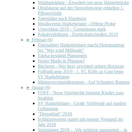
Waldspielplatz - Erweitert um neue Hängebrücke
Obstbäume auf der Streuobstwiese erhielten 1.
Pflegeschnitt
Tagesfahrt nach Hamburg
Musikverein Harkebrügge - Offene Probe
Umwelttag 2019 – Gemeinsam stark
Pokalverleihung - Dorfpokalschießen 2019
►
Februar (6)
Ehemaliger Harkebrügger macht Heiratsantrag
bei "Wer wird Millionär"
Edeka bestätigt Planungen
Neuer Markt in Planung?
Bücherei - Wer liest, erweitert seinen Horizont
Fußballcamp 2019 - 1. FC Köln zu Gast beim
SV Harkebrügge
Männergymnastikgruppe - Auf Schusters Rappen
►
Januar (6)
FÖFF - Neue Spielgeräte bringen Kinder zum
Strahlen
SV Harkebrügge - Große Vorfreude auf runden
Geburtstag
"Dörpsblatt" 2018
Schützenverein startet mit neuem Vorstand ins
Jahr 2019
Sternsinger 2019 - „Wir gehören zusammen – in