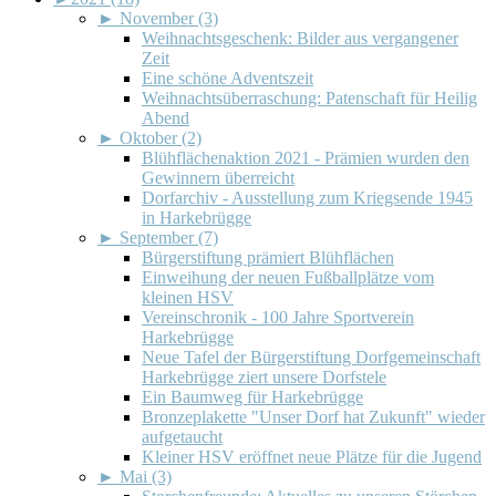
►
November (3)
Weihnachtsgeschenk: Bilder aus vergangener
Zeit
Eine schöne Adventszeit
Weihnachtsüberraschung: Patenschaft für Heilig
Abend
►
Oktober (2)
Blühflächenaktion 2021 - Prämien wurden den
Gewinnern überreicht
Dorfarchiv - Ausstellung zum Kriegsende 1945
in Harkebrügge
►
September (7)
Bürgerstiftung prämiert Blühflächen
Einweihung der neuen Fußballplätze vom
kleinen HSV
Vereinschronik - 100 Jahre Sportverein
Harkebrügge
Neue Tafel der Bürgerstiftung Dorfgemeinschaft
Harkebrügge ziert unsere Dorfstele
Ein Baumweg für Harkebrügge
Bronzeplakette "Unser Dorf hat Zukunft" wieder
aufgetaucht
Kleiner HSV eröffnet neue Plätze für die Jugend
►
Mai (3)