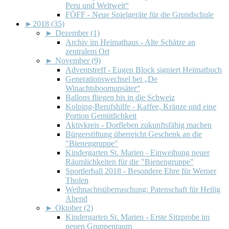
Peru und Weltweit“
FÖFF - Neue Spielgeräte für die Grundschule
►
2018 (35)
►
Dezember (1)
Archiv im Heimathaus - Alte Schätze an
zentralem Ort
►
November (9)
Adventstreff - Eugen Block signiert Heimatbuch
Generationswechsel bei „De
Winachtsboomupsäter“
Ballons fliegen bis in die Schweiz
Kolping-Berufshilfe - Kaffee, Kränze und eine
Portion Gemütlichkeit
Aktivkreis - Dorfleben zukunftsfähig machen
Bürgerstiftung überreicht Geschenk an die
"Bienengruppe"
Kindergarten St. Marien - Einweihung neuer
Räumlichkeiten für die "Bienengruppe"
Sportlerball 2018 - Besondere Ehre für Werner
Tholen
Weihnachtsüberraschung: Patenschaft für Heilig
Abend
►
Oktober (2)
Kindergarten St. Marien - Erste Sitzprobe im
neuen Gruppenraum