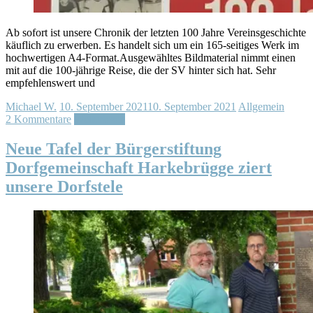
Ab sofort ist unsere Chronik der letzten 100 Jahre Vereinsgeschichte
käuflich zu erwerben. Es handelt sich um ein 165-seitiges Werk im
hochwertigen A4-Format.Ausgewähltes Bildmaterial nimmt einen
mit auf die 100-jährige Reise, die der SV hinter sich hat. Sehr
empfehlenswert und
Michael W.
10. September 2021
10. September 2021
Allgemein
2 Kommentare
Weiterlesen
Neue Tafel der Bürgerstiftung
Dorfgemeinschaft Harkebrügge ziert
unsere Dorfstele