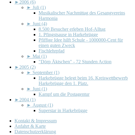
►
2006 (6)
►
Juli (1)
Musikalischer Nachmittag des Gesangvereins
Harmonia
►
Juni (4)
8.500 Besucher erleben Hof-Alltag
1. Pfingstsause in Harkebrügge
Pfiffige Idee hilft Schule - 1000000-Cent für
einen guten Zweck
Fischlehrpfad
►
Mai (1)
"Dörp Äktschen" - 72 Stunden Action
►
2005 (2)
►
September (1)
Harkebrügge belegt beim 16. Kreiswettbewerb
Harkebrügge den 1. Platz.
►
Juni (1)
Kampf um die Postagentur
►
2004 (1)
►
August (1)
Superstar in Harkebrügge
Kontakt & Impressum
Anfahrt & Karte
Datenschutzerklärung