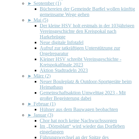
►
September (1)
Büchereien der Gemeinde Barßel wollen künftig
gemeinsame Wege gehen
►
Mai (5)
Der kleine HSV holt erstmals in der 103jährigen
Vereinsgeschichte den Kreispokal nach
Harkebrügge
Neue digitale Infotafel
Aufruf zur tatkräftigen Unterstützung zur
Orgelreparatur
Kleiner HSV schreibt Vereinsgeschichte -
Kreispokalfinale 2023
Aktion Stadtradeln 2023
►
März (2)
Neuer Bouleplatz & Outdoor-Sportgeräte beim
Heimathaus
Gemeinschaftsaktion Umwelttag 2023 - Mit
großer Begeisterung dabei
►
Februar (1)
Hühner aus dem Bauwagen beobachten
►
Januar (3)
Chor hat noch keine Nachwuchssorgen
Im „Dörpsblatt“ wird wieder das Dorfleben
eingefangen
Führungswechsel an der Spitze des