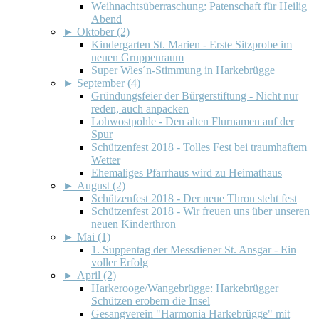
Weihnachtsüberraschung: Patenschaft für Heilig
Abend
►
Oktober (2)
Kindergarten St. Marien - Erste Sitzprobe im
neuen Gruppenraum
Super Wies´n-Stimmung in Harkebrügge
►
September (4)
Gründungsfeier der Bürgerstiftung - Nicht nur
reden, auch anpacken
Lohwostpohle - Den alten Flurnamen auf der
Spur
Schützenfest 2018 - Tolles Fest bei traumhaftem
Wetter
Ehemaliges Pfarrhaus wird zu Heimathaus
►
August (2)
Schützenfest 2018 - Der neue Thron steht fest
Schützenfest 2018 - Wir freuen uns über unseren
neuen Kinderthron
►
Mai (1)
1. Suppentag der Messdiener St. Ansgar - Ein
voller Erfolg
►
April (2)
Harkerooge/Wangebrügge: Harkebrügger
Schützen erobern die Insel
Gesangverein "Harmonia Harkebrügge" mit