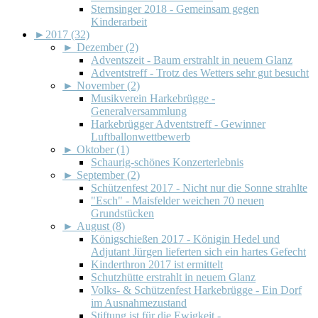
Sternsinger 2018 - Gemeinsam gegen
Kinderarbeit
►
2017 (32)
►
Dezember (2)
Adventszeit - Baum erstrahlt in neuem Glanz
Adventstreff - Trotz des Wetters sehr gut besucht
►
November (2)
Musikverein Harkebrügge -
Generalversammlung
Harkebrügger Adventstreff - Gewinner
Luftballonwettbewerb
►
Oktober (1)
Schaurig-schönes Konzerterlebnis
►
September (2)
Schützenfest 2017 - Nicht nur die Sonne strahlte
"Esch" - Maisfelder weichen 70 neuen
Grundstücken
►
August (8)
Königschießen 2017 - Königin Hedel und
Adjutant Jürgen lieferten sich ein hartes Gefecht
Kinderthron 2017 ist ermittelt
Schutzhütte erstrahlt in neuem Glanz
Volks- & Schützenfest Harkebrügge - Ein Dorf
im Ausnahmezustand
Stiftung ist für die Ewigkeit -