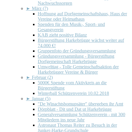
Nachwuchssorgen
►
März (7)
Hoffnung auf Dorfgemeinschaftshaus, Haus der
Vereine oder Heimathaus
Spenden für den Musik-, Sport- und
Gesangverein
KAB zieht positive Bilanz
Bürgerstiftung Harkebrügge wächst weiter auf
74.000 €!
Gruppenfoto der Gründungsversammlung
Gründungsversammlung - Bürgerstiftung
Dorfgemeinschaft Harkebrügge
Umwelttag - Tolle Gemeinschaftsaktion der
Harkebrügger Vereine & Bürger
►
Februar (2)
5000€ Spende vom Aktivkreis an die
Bürgerstiftung
Winterball Schützenverein 10.02.2018
►
Januar (5)
"De Winachtsbomupsäter" übergeben ihr Amt
Dörpblatt - Dit und Dat ut Harkebrügge
Generalversammlung Schützenverein - mit 300
Mitgliedern ins neue Jahr
Astronaut Thomas Reiter zu Besuch in der
Junker-Harke-Grundschule