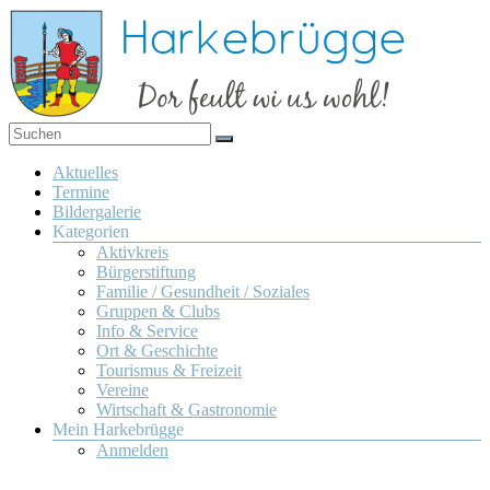
Zum
Inhalt
springen
Dor
Harkebrügge
feult
Menü
Aktuelles
wi us
Termine
wohl!
Bildergalerie
Kategorien
Aktivkreis
Bürgerstiftung
Familie / Gesundheit / Soziales
Gruppen & Clubs
Info & Service
Ort & Geschichte
Tourismus & Freizeit
Vereine
Wirtschaft & Gastronomie
Mein Harkebrügge
Anmelden