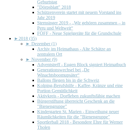
Geburtstag
"Dörpsblatt" 2018
Schützenverein startet mit neuem Vorstand ins
Jahr 2019
Sternsinger 2019 - „Wir gehören zusammen – in
Peru und Weltweit“
FÖFF - Neue Spielgeräte für die Grundschule
►
2018 (35)
►
Dezember (1)
Archiv im Heimathaus - Alte Schätze an
zentralem Ort
►
November (9)
Adventstreff - Eugen Block signiert Heimatbuch
Generationswechsel bei „De
Winachtsboomupsäter“
Ballons fliegen bis in die Schweiz
Kolping-Berufshilfe - Kaffee, Kränze und eine
Portion Gemütlichkeit
Aktivkreis - Dorfleben zukunftsfähig machen
Bürgerstiftung überreicht Geschenk an die
"Bienengruppe"
Kindergarten St. Marien - Einweihung neuer
Räumlichkeiten für die "Bienengruppe"
Sportlerball 2018 - Besondere Ehre für Werner
Tholen