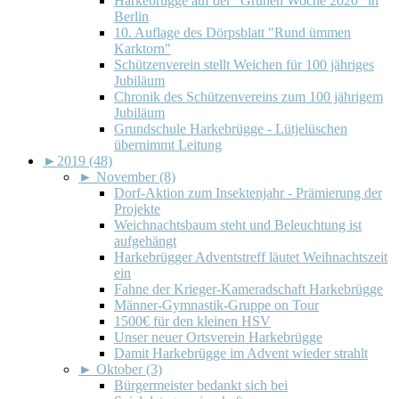
Harkebrügge auf der "Grünen Woche 2020" in
Berlin
10. Auflage des Dörpsblatt "Rund ümmen
Karktorn"
Schützenverein stellt Weichen für 100 jähriges
Jubiläum
Chronik des Schützenvereins zum 100 jährigem
Jubiläum
Grundschule Harkebrügge - Lütjelüschen
übernimmt Leitung
►
2019 (48)
►
November (8)
Dorf-Aktion zum Insektenjahr - Prämierung der
Projekte
Weichnachtsbaum steht und Beleuchtung ist
aufgehängt
Harkebrügger Adventstreff läutet Weihnachtszeit
ein
Fahne der Krieger-Kameradschaft Harkebrügge
Männer-Gymnastik-Gruppe on Tour
1500€ für den kleinen HSV
Unser neuer Ortsverein Harkebrügge
Damit Harkebrügge im Advent wieder strahlt
►
Oktober (3)
Bürgermeister bedankt sich bei