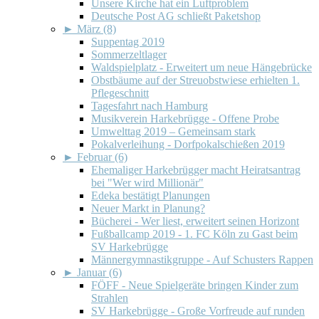
Unsere Kirche hat ein Luftproblem
Deutsche Post AG schließt Paketshop
►
März (8)
Suppentag 2019
Sommerzeltlager
Waldspielplatz - Erweitert um neue Hängebrücke
Obstbäume auf der Streuobstwiese erhielten 1.
Pflegeschnitt
Tagesfahrt nach Hamburg
Musikverein Harkebrügge - Offene Probe
Umwelttag 2019 – Gemeinsam stark
Pokalverleihung - Dorfpokalschießen 2019
►
Februar (6)
Ehemaliger Harkebrügger macht Heiratsantrag
bei "Wer wird Millionär"
Edeka bestätigt Planungen
Neuer Markt in Planung?
Bücherei - Wer liest, erweitert seinen Horizont
Fußballcamp 2019 - 1. FC Köln zu Gast beim
SV Harkebrügge
Männergymnastikgruppe - Auf Schusters Rappen
►
Januar (6)
FÖFF - Neue Spielgeräte bringen Kinder zum
Strahlen
SV Harkebrügge - Große Vorfreude auf runden