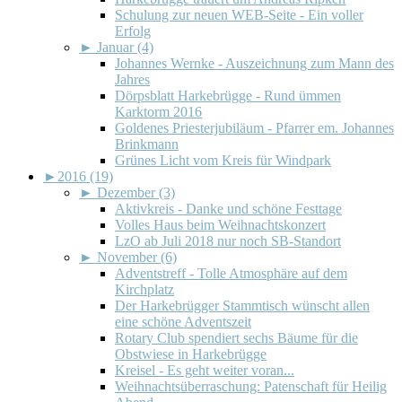
Schulung zur neuen WEB-Seite - Ein voller
Erfolg
►
Januar (4)
Johannes Wernke - Auszeichnung zum Mann des
Jahres
Dörpsblatt Harkebrügge - Rund ümmen
Karktorm 2016
Goldenes Priesterjubiläum - Pfarrer em. Johannes
Brinkmann
Grünes Licht vom Kreis für Windpark
►
2016 (19)
►
Dezember (3)
Aktivkreis - Danke und schöne Festtage
Volles Haus beim Weihnachtskonzert
LzO ab Juli 2018 nur noch SB-Standort
►
November (6)
Adventstreff - Tolle Atmosphäre auf dem
Kirchplatz
Der Harkebrügger Stammtisch wünscht allen
eine schöne Adventszeit
Rotary Club spendiert sechs Bäume für die
Obstwiese in Harkebrügge
Kreisel - Es geht weiter voran...
Weihnachtsüberraschung: Patenschaft für Heilig