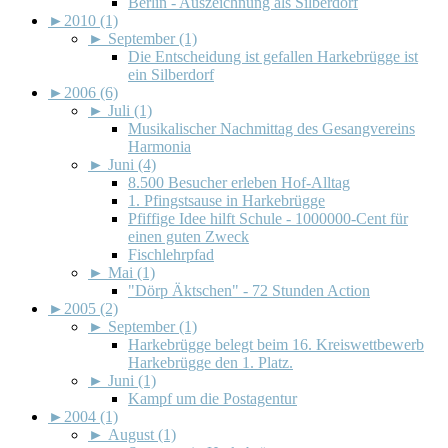
Berlin - Auszeichnung als Silberdorf
►
2010 (1)
►
September (1)
Die Entscheidung ist gefallen Harkebrügge ist
ein Silberdorf
►
2006 (6)
►
Juli (1)
Musikalischer Nachmittag des Gesangvereins
Harmonia
►
Juni (4)
8.500 Besucher erleben Hof-Alltag
1. Pfingstsause in Harkebrügge
Pfiffige Idee hilft Schule - 1000000-Cent für
einen guten Zweck
Fischlehrpfad
►
Mai (1)
"Dörp Äktschen" - 72 Stunden Action
►
2005 (2)
►
September (1)
Harkebrügge belegt beim 16. Kreiswettbewerb
Harkebrügge den 1. Platz.
►
Juni (1)
Kampf um die Postagentur
►
2004 (1)
►
August (1)