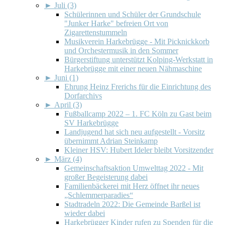
►
Juli (3)
Schülerinnen und Schüler der Grundschule
"Junker Harke" befreien Ort von
Zigarettenstummeln
Musikverein Harkebrügge - Mit Picknickkorb
und Orchestermusik in den Sommer
Bürgerstiftung unterstützt Kolping-Werkstatt in
Harkebrügge mit einer neuen Nähmaschine
►
Juni (1)
Ehrung Heinz Frerichs für die Einrichtung des
Dorfarchivs
►
April (3)
Fußballcamp 2022 – 1. FC Köln zu Gast beim
SV Harkebrügge
Landjugend hat sich neu aufgestellt - Vorsitz
übernimmt Adrian Steinkamp
Kleiner HSV: Hubert Ideler bleibt Vorsitzender
►
März (4)
Gemeinschaftsaktion Umwelttag 2022 - Mit
großer Begeisterung dabei
Familienbäckerei mit Herz öffnet ihr neues
„Schlemmerparadies“
Stadtradeln 2022: Die Gemeinde Barßel ist
wieder dabei
Harkebrügger Kinder rufen zu Spenden für die