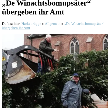
„De Winachtsbomupsäter“
übergeben ihr Amt
Du bist hier:
Harkebrügge
»
Allgemein
»
„De Winachtsbomupsäter“
übergeben ihr Amt