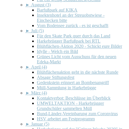
►
August (3)
Barfußpark auf KIKA
Insektenhotel an der Streuobstwiese -
Einchecken bitte
Vom Bodensee zurück - es ist geschafft
►
Juli (5)
Für den Skate Park quer durch das Land
Harkebrügger Barfußpark bei RTL
Blühflächen-Aktion 2020 - Schickt eure Bilder
Idylle - Welch ein Bild
Grünes Licht vom Ausschuss für den neuen
Edeka-Markt
►
April (4)
Blühflächenaktion geht in die nächste Runde
Absage Stiftungsfest
Gedenkstein erinnert an Bombenangriff
Müll-Sammlung in Harkebrügge
►
März (4)
Kontaktverbot: Beschlüsse im Überblick
UMWELTAKTION - Harkebrügger
Grundschüler sammelten Müll
Bund-Länder-Vereinbarung zum Coronvirus
HSV arbeitet am Festprogramm
►
Januar (5)