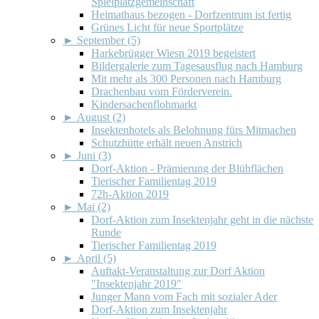
Spielplatzgemeinschaft
Heimathaus bezogen - Dorfzentrum ist fertig
Grünes Licht für neue Sportplätze
►
September (5)
Harkebrügger Wiesn 2019 begeistert
Bildergalerie zum Tagesausflug nach Hamburg
Mit mehr als 300 Personen nach Hamburg
Drachenbau vom Förderverein.
Kindersachenflohmarkt
►
August (2)
Insektenhotels als Belohnung fürs Mitmachen
Schutzhütte erhält neuen Anstrich
►
Juni (3)
Dorf-Aktion - Prämierung der Blühflächen
Tierischer Familientag 2019
72h-Aktion 2019
►
Mai (2)
Dorf-Aktion zum Insektenjahr geht in die nächste
Runde
Tierischer Familientag 2019
►
April (5)
Auftakt-Veranstaltung zur Dorf Aktion
"Insektenjahr 2019"
Junger Mann vom Fach mit sozialer Ader
Dorf-Aktion zum Insektenjahr