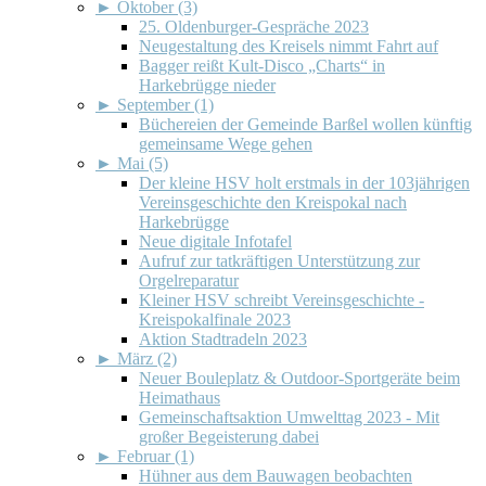
►
Oktober (3)
25. Oldenburger-Gespräche 2023
Neugestaltung des Kreisels nimmt Fahrt auf
Bagger reißt Kult-Disco „Charts“ in
Harkebrügge nieder
►
September (1)
Büchereien der Gemeinde Barßel wollen künftig
gemeinsame Wege gehen
►
Mai (5)
Der kleine HSV holt erstmals in der 103jährigen
Vereinsgeschichte den Kreispokal nach
Harkebrügge
Neue digitale Infotafel
Aufruf zur tatkräftigen Unterstützung zur
Orgelreparatur
Kleiner HSV schreibt Vereinsgeschichte -
Kreispokalfinale 2023
Aktion Stadtradeln 2023
►
März (2)
Neuer Bouleplatz & Outdoor-Sportgeräte beim
Heimathaus
Gemeinschaftsaktion Umwelttag 2023 - Mit
großer Begeisterung dabei
►
Februar (1)
Hühner aus dem Bauwagen beobachten