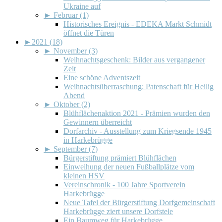
Ukraine auf
►
Februar (1)
Historisches Ereignis - EDEKA Markt Schmidt
öffnet die Türen
►
2021 (18)
►
November (3)
Weihnachtsgeschenk: Bilder aus vergangener
Zeit
Eine schöne Adventszeit
Weihnachtsüberraschung: Patenschaft für Heilig
Abend
►
Oktober (2)
Blühflächenaktion 2021 - Prämien wurden den
Gewinnern überreicht
Dorfarchiv - Ausstellung zum Kriegsende 1945
in Harkebrügge
►
September (7)
Bürgerstiftung prämiert Blühflächen
Einweihung der neuen Fußballplätze vom
kleinen HSV
Vereinschronik - 100 Jahre Sportverein
Harkebrügge
Neue Tafel der Bürgerstiftung Dorfgemeinschaft
Harkebrügge ziert unsere Dorfstele
Ein Baumweg für Harkebrügge