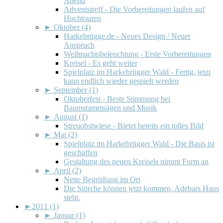
Abend
Adventstreff - Die Vorbereitungen laufen auf
Hochtouren
►
Oktober (4)
Harkebrügge.de - Neues Design / Neuer
Anspruch
Weihnachtsbeleuchtung - Erste Vorbereitungen
Kreisel - Es geht weiter
Spielplatz im Harkebrügger Wald - Fertig, jetzt
kann endlich wieder gespielt werden
►
September (1)
Oktoberfest - Beste Stimmung bei
Baumstammsägen und Musik
►
August (1)
Streuobstwiese - Bietet bereits ein tolles Bild
►
Mai (2)
Spielplatz im Harkebrügger Wald - Die Basis ist
geschaffen
Gestaltung des neuen Kreisels nimmt Form an
►
April (2)
Nette Begrüßung im Ort
Die Störche können jetzt kommen, Adebars Haus
steht.
►
2011 (1)
►
Januar (1)