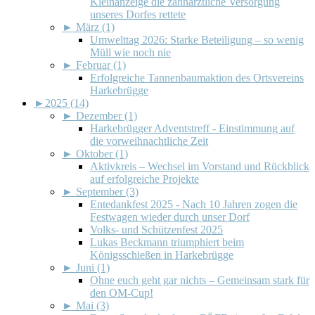
Kleinanzeige die zahnärztliche Versorgung
unseres Dorfes rettete
►
März (1)
Umwelttag 2026: Starke Beteiligung – so wenig
Müll wie noch nie
►
Februar (1)
Erfolgreiche Tannenbaumaktion des Ortsvereins
Harkebrügge
►
2025 (14)
►
Dezember (1)
Harkebrügger Adventstreff - Einstimmung auf
die vorweihnachtliche Zeit
►
Oktober (1)
Aktivkreis – Wechsel im Vorstand und Rückblick
auf erfolgreiche Projekte
►
September (3)
Entedankfest 2025 - Nach 10 Jahren zogen die
Festwagen wieder durch unser Dorf
Volks- und Schützenfest 2025
Lukas Beckmann triumphiert beim
Königsschießen in Harkebrügge
►
Juni (1)
Ohne euch geht gar nichts – Gemeinsam stark für
den OM-Cup!
►
Mai (3)