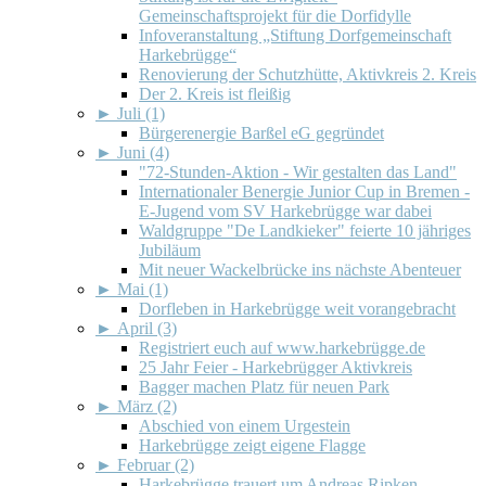
Gemeinschaftsprojekt für die Dorfidylle
Infoveranstaltung „Stiftung Dorfgemeinschaft
Harkebrügge“
Renovierung der Schutzhütte, Aktivkreis 2. Kreis
Der 2. Kreis ist fleißig
►
Juli (1)
Bürgerenergie Barßel eG gegründet
►
Juni (4)
"72-Stunden-Aktion - Wir gestalten das Land"
Internationaler Benergie Junior Cup in Bremen -
E-Jugend vom SV Harkebrügge war dabei
Waldgruppe "De Landkieker" feierte 10 jähriges
Jubiläum
Mit neuer Wackelbrücke ins nächste Abenteuer
►
Mai (1)
Dorfleben in Harkebrügge weit vorangebracht
►
April (3)
Registriert euch auf www.harkebrügge.de
25 Jahr Feier - Harkebrügger Aktivkreis
Bagger machen Platz für neuen Park
►
März (2)
Abschied von einem Urgestein
Harkebrügge zeigt eigene Flagge
►
Februar (2)
Harkebrügge trauert um Andreas Ripken