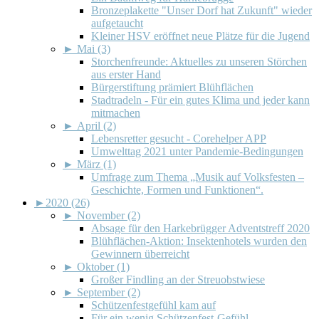
Bronzeplakette "Unser Dorf hat Zukunft" wieder
aufgetaucht
Kleiner HSV eröffnet neue Plätze für die Jugend
►
Mai (3)
Storchenfreunde: Aktuelles zu unseren Störchen
aus erster Hand
Bürgerstiftung prämiert Blühflächen
Stadtradeln - Für ein gutes Klima und jeder kann
mitmachen
►
April (2)
Lebensretter gesucht - Corehelper APP
Umwelttag 2021 unter Pandemie-Bedingungen
►
März (1)
Umfrage zum Thema „Musik auf Volksfesten –
Geschichte, Formen und Funktionen“.
►
2020 (26)
►
November (2)
Absage für den Harkebrügger Adventstreff 2020
Blühflächen-Aktion: Insektenhotels wurden den
Gewinnern überreicht
►
Oktober (1)
Großer Findling an der Streuobstwiese
►
September (2)
Schützenfestgefühl kam auf
Für ein wenig Schützenfest-Gefühl