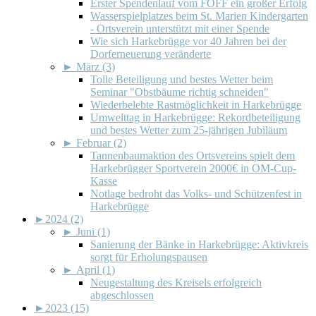
Erster Spendenlauf vom FÖFF ein großer Erfolg
Wasserspielplatzes beim St. Marien Kindergarten
- Ortsverein unterstützt mit einer Spende
Wie sich Harkebrügge vor 40 Jahren bei der
Dorferneuerung veränderte
►
März (3)
Tolle Beteiligung und bestes Wetter beim
Seminar "Obstbäume richtig schneiden"
Wiederbelebte Rastmöglichkeit in Harkebrügge
Umwelttag in Harkebrügge: Rekordbeteiligung
und bestes Wetter zum 25-jährigen Jubiläum
►
Februar (2)
Tannenbaumaktion des Ortsvereins spielt dem
Harkebrügger Sportverein 2000€ in OM-Cup-
Kasse
Notlage bedroht das Volks- und Schützenfest in
Harkebrügge
►
2024 (2)
►
Juni (1)
Sanierung der Bänke in Harkebrügge: Aktivkreis
sorgt für Erholungspausen
►
April (1)
Neugestaltung des Kreisels erfolgreich
abgeschlossen
►
2023 (15)