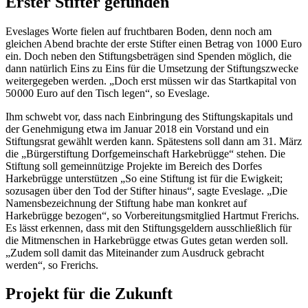
Erster Stifter gefunden
Eveslages Worte fielen auf fruchtbaren Boden, denn noch am
gleichen Abend brachte der erste Stifter einen Betrag von 1000 Euro
ein. Doch neben den Stiftungsbeträgen sind Spenden möglich, die
dann natürlich Eins zu Eins für die Umsetzung der Stiftungszwecke
weitergegeben werden. „Doch erst müssen wir das Startkapital von
50 000 Euro auf den Tisch legen“, so Eveslage.
Ihm schwebt vor, dass nach Einbringung des Stiftungskapitals und
der Genehmigung etwa im Januar 2018 ein Vorstand und ein
Stiftungsrat gewählt werden kann. Spätestens soll dann am 31. März
die „Bürgerstiftung Dorfgemeinschaft Harkebrügge“ stehen. Die
Stiftung soll gemeinnützige Projekte im Bereich des Dorfes
Harkebrügge unterstützen „So eine Stiftung ist für die Ewigkeit;
sozusagen über den Tod der Stifter hinaus“, sagte Eveslage. „Die
Namensbezeichnung der Stiftung habe man konkret auf
Harkebrügge bezogen“, so Vorbereitungsmitglied Hartmut Frerichs.
Es lässt erkennen, dass mit den Stiftungsgeldern ausschließlich für
die Mitmenschen in Harkebrügge etwas Gutes getan werden soll.
„Zudem soll damit das Miteinander zum Ausdruck gebracht
werden“, so Frerichs.
Projekt für die Zukunft