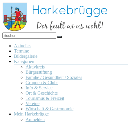
Zum
Inhalt
springen
Dor
Harkebrügge
feult
Menü
Aktuelles
wi us
Termine
wohl!
Bildergalerie
Kategorien
Aktivkreis
Bürgerstiftung
Familie / Gesundheit / Soziales
Gruppen & Clubs
Info & Service
Ort & Geschichte
Tourismus & Freizeit
Vereine
Wirtschaft & Gastronomie
Mein Harkebrügge
Anmelden