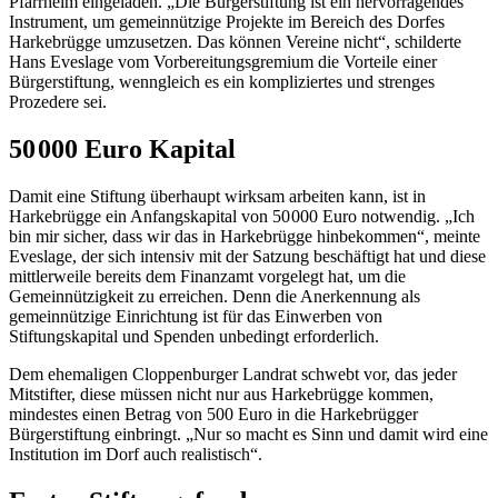
Pfarrheim eingeladen. „Die Bürgerstiftung ist ein hervorragendes
Instrument, um gemeinnützige Projekte im Bereich des Dorfes
Harkebrügge umzusetzen. Das können Vereine nicht“, schilderte
Hans Eveslage vom Vorbereitungsgremium die Vorteile einer
Bürgerstiftung, wenngleich es ein kompliziertes und strenges
Prozedere sei.
50 000 Euro Kapital
Damit eine Stiftung überhaupt wirksam arbeiten kann, ist in
Harkebrügge ein Anfangskapital von 50 000 Euro notwendig. „Ich
bin mir sicher, dass wir das in Harkebrügge hinbekommen“, meinte
Eveslage, der sich intensiv mit der Satzung beschäftigt hat und diese
mittlerweile bereits dem Finanzamt vorgelegt hat, um die
Gemeinnützigkeit zu erreichen. Denn die Anerkennung als
gemeinnützige Einrichtung ist für das Einwerben von
Stiftungskapital und Spenden unbedingt erforderlich.
Dem ehemaligen Cloppenburger Landrat schwebt vor, das jeder
Mitstifter, diese müssen nicht nur aus Harkebrügge kommen,
mindestes einen Betrag von 500 Euro in die Harkebrügger
Bürgerstiftung einbringt. „Nur so macht es Sinn und damit wird eine
Institution im Dorf auch realistisch“.