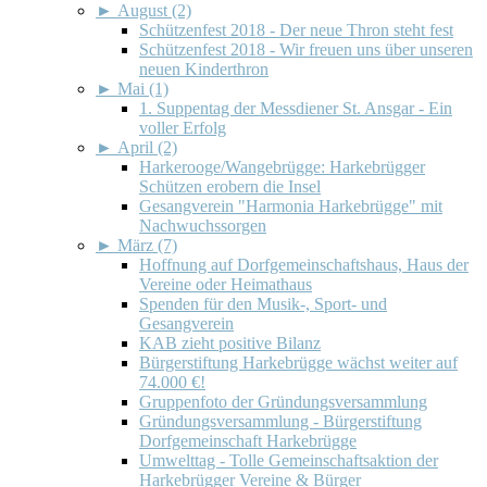
►
August (2)
Schützenfest 2018 - Der neue Thron steht fest
Schützenfest 2018 - Wir freuen uns über unseren
neuen Kinderthron
►
Mai (1)
1. Suppentag der Messdiener St. Ansgar - Ein
voller Erfolg
►
April (2)
Harkerooge/Wangebrügge: Harkebrügger
Schützen erobern die Insel
Gesangverein "Harmonia Harkebrügge" mit
Nachwuchssorgen
►
März (7)
Hoffnung auf Dorfgemeinschaftshaus, Haus der
Vereine oder Heimathaus
Spenden für den Musik-, Sport- und
Gesangverein
KAB zieht positive Bilanz
Bürgerstiftung Harkebrügge wächst weiter auf
74.000 €!
Gruppenfoto der Gründungsversammlung
Gründungsversammlung - Bürgerstiftung
Dorfgemeinschaft Harkebrügge
Umwelttag - Tolle Gemeinschaftsaktion der
Harkebrügger Vereine & Bürger