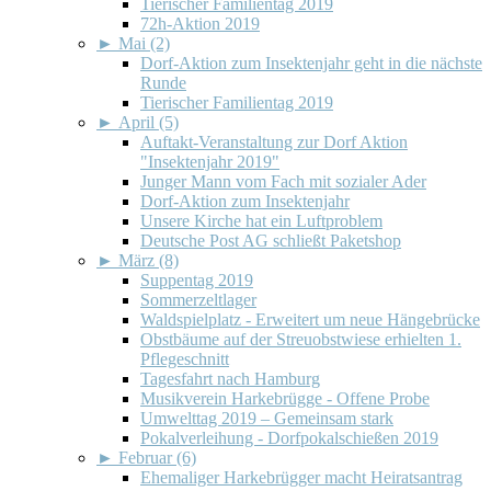
Tierischer Familientag 2019
72h-Aktion 2019
►
Mai (2)
Dorf-Aktion zum Insektenjahr geht in die nächste
Runde
Tierischer Familientag 2019
►
April (5)
Auftakt-Veranstaltung zur Dorf Aktion
"Insektenjahr 2019"
Junger Mann vom Fach mit sozialer Ader
Dorf-Aktion zum Insektenjahr
Unsere Kirche hat ein Luftproblem
Deutsche Post AG schließt Paketshop
►
März (8)
Suppentag 2019
Sommerzeltlager
Waldspielplatz - Erweitert um neue Hängebrücke
Obstbäume auf der Streuobstwiese erhielten 1.
Pflegeschnitt
Tagesfahrt nach Hamburg
Musikverein Harkebrügge - Offene Probe
Umwelttag 2019 – Gemeinsam stark
Pokalverleihung - Dorfpokalschießen 2019
►
Februar (6)
Ehemaliger Harkebrügger macht Heiratsantrag