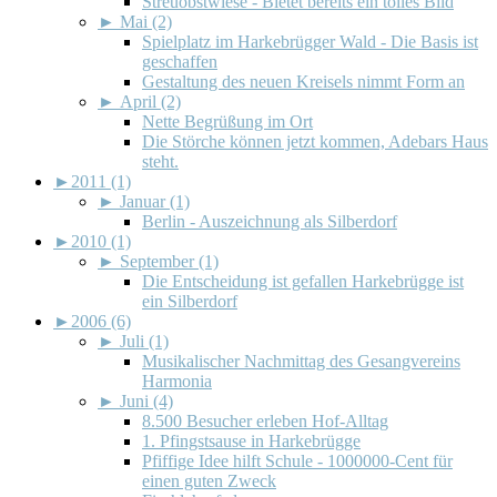
Streuobstwiese - Bietet bereits ein tolles Bild
►
Mai (2)
Spielplatz im Harkebrügger Wald - Die Basis ist
geschaffen
Gestaltung des neuen Kreisels nimmt Form an
►
April (2)
Nette Begrüßung im Ort
Die Störche können jetzt kommen, Adebars Haus
steht.
►
2011 (1)
►
Januar (1)
Berlin - Auszeichnung als Silberdorf
►
2010 (1)
►
September (1)
Die Entscheidung ist gefallen Harkebrügge ist
ein Silberdorf
►
2006 (6)
►
Juli (1)
Musikalischer Nachmittag des Gesangvereins
Harmonia
►
Juni (4)
8.500 Besucher erleben Hof-Alltag
1. Pfingstsause in Harkebrügge
Pfiffige Idee hilft Schule - 1000000-Cent für
einen guten Zweck