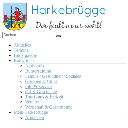
Zum
Inhalt
springen
Dor
Harkebrügge
feult
Menü
Aktuelles
wi us
Termine
wohl!
Bildergalerie
Kategorien
Aktivkreis
Bürgerstiftung
Familie / Gesundheit / Soziales
Gruppen & Clubs
Info & Service
Ort & Geschichte
Tourismus & Freizeit
Vereine
Wirtschaft & Gastronomie
Mein Harkebrügge
Anmelden