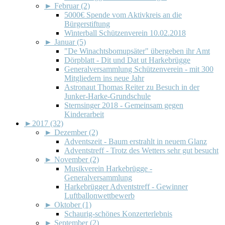
►
Februar (2)
5000€ Spende vom Aktivkreis an die
Bürgerstiftung
Winterball Schützenverein 10.02.2018
►
Januar (5)
"De Winachtsbomupsäter" übergeben ihr Amt
Dörpblatt - Dit und Dat ut Harkebrügge
Generalversammlung Schützenverein - mit 300
Mitgliedern ins neue Jahr
Astronaut Thomas Reiter zu Besuch in der
Junker-Harke-Grundschule
Sternsinger 2018 - Gemeinsam gegen
Kinderarbeit
►
2017 (32)
►
Dezember (2)
Adventszeit - Baum erstrahlt in neuem Glanz
Adventstreff - Trotz des Wetters sehr gut besucht
►
November (2)
Musikverein Harkebrügge -
Generalversammlung
Harkebrügger Adventstreff - Gewinner
Luftballonwettbewerb
►
Oktober (1)
Schaurig-schönes Konzerterlebnis
►
September (2)