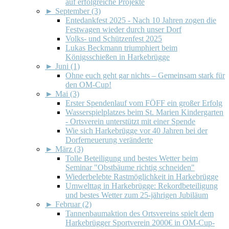
auf erfolgreiche Projekte
►
September (3)
Entedankfest 2025 - Nach 10 Jahren zogen die
Festwagen wieder durch unser Dorf
Volks- und Schützenfest 2025
Lukas Beckmann triumphiert beim
Königsschießen in Harkebrügge
►
Juni (1)
Ohne euch geht gar nichts – Gemeinsam stark für
den OM-Cup!
►
Mai (3)
Erster Spendenlauf vom FÖFF ein großer Erfolg
Wasserspielplatzes beim St. Marien Kindergarten
- Ortsverein unterstützt mit einer Spende
Wie sich Harkebrügge vor 40 Jahren bei der
Dorferneuerung veränderte
►
März (3)
Tolle Beteiligung und bestes Wetter beim
Seminar "Obstbäume richtig schneiden"
Wiederbelebte Rastmöglichkeit in Harkebrügge
Umwelttag in Harkebrügge: Rekordbeteiligung
und bestes Wetter zum 25-jährigen Jubiläum
►
Februar (2)
Tannenbaumaktion des Ortsvereins spielt dem
Harkebrügger Sportverein 2000€ in OM-Cup-