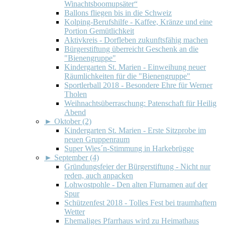
Winachtsboomupsäter“
Ballons fliegen bis in die Schweiz
Kolping-Berufshilfe - Kaffee, Kränze und eine
Portion Gemütlichkeit
Aktivkreis - Dorfleben zukunftsfähig machen
Bürgerstiftung überreicht Geschenk an die
"Bienengruppe"
Kindergarten St. Marien - Einweihung neuer
Räumlichkeiten für die "Bienengruppe"
Sportlerball 2018 - Besondere Ehre für Werner
Tholen
Weihnachtsüberraschung: Patenschaft für Heilig
Abend
►
Oktober (2)
Kindergarten St. Marien - Erste Sitzprobe im
neuen Gruppenraum
Super Wies´n-Stimmung in Harkebrügge
►
September (4)
Gründungsfeier der Bürgerstiftung - Nicht nur
reden, auch anpacken
Lohwostpohle - Den alten Flurnamen auf der
Spur
Schützenfest 2018 - Tolles Fest bei traumhaftem
Wetter
Ehemaliges Pfarrhaus wird zu Heimathaus