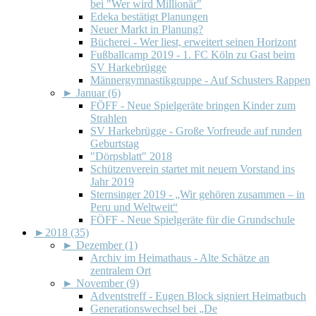
bei "Wer wird Millionär"
Edeka bestätigt Planungen
Neuer Markt in Planung?
Bücherei - Wer liest, erweitert seinen Horizont
Fußballcamp 2019 - 1. FC Köln zu Gast beim
SV Harkebrügge
Männergymnastikgruppe - Auf Schusters Rappen
►
Januar (6)
FÖFF - Neue Spielgeräte bringen Kinder zum
Strahlen
SV Harkebrügge - Große Vorfreude auf runden
Geburtstag
"Dörpsblatt" 2018
Schützenverein startet mit neuem Vorstand ins
Jahr 2019
Sternsinger 2019 - „Wir gehören zusammen – in
Peru und Weltweit“
FÖFF - Neue Spielgeräte für die Grundschule
►
2018 (35)
►
Dezember (1)
Archiv im Heimathaus - Alte Schätze an
zentralem Ort
►
November (9)
Adventstreff - Eugen Block signiert Heimatbuch
Generationswechsel bei „De