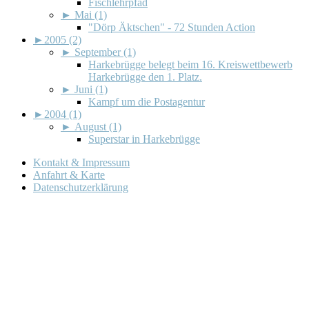
Fischlehrpfad
►
Mai (1)
"Dörp Äktschen" - 72 Stunden Action
►
2005 (2)
►
September (1)
Harkebrügge belegt beim 16. Kreiswettbewerb
Harkebrügge den 1. Platz.
►
Juni (1)
Kampf um die Postagentur
►
2004 (1)
►
August (1)
Superstar in Harkebrügge
Kontakt & Impressum
Anfahrt & Karte
Datenschutzerklärung