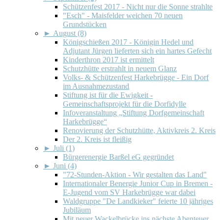
Schützenfest 2017 - Nicht nur die Sonne strahlte
"Esch" - Maisfelder weichen 70 neuen
Grundstücken
►
August (8)
Königschießen 2017 - Königin Hedel und
Adjutant Jürgen lieferten sich ein hartes Gefecht
Kinderthron 2017 ist ermittelt
Schutzhütte erstrahlt in neuem Glanz
Volks- & Schützenfest Harkebrügge - Ein Dorf
im Ausnahmezustand
Stiftung ist für die Ewigkeit -
Gemeinschaftsprojekt für die Dorfidylle
Infoveranstaltung „Stiftung Dorfgemeinschaft
Harkebrügge“
Renovierung der Schutzhütte, Aktivkreis 2. Kreis
Der 2. Kreis ist fleißig
►
Juli (1)
Bürgerenergie Barßel eG gegründet
►
Juni (4)
"72-Stunden-Aktion - Wir gestalten das Land"
Internationaler Benergie Junior Cup in Bremen -
E-Jugend vom SV Harkebrügge war dabei
Waldgruppe "De Landkieker" feierte 10 jähriges
Jubiläum
Mit neuer Wackelbrücke ins nächste Abenteuer