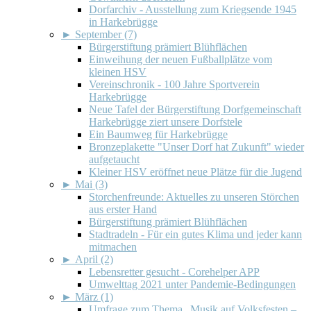
Dorfarchiv - Ausstellung zum Kriegsende 1945
in Harkebrügge
►
September (7)
Bürgerstiftung prämiert Blühflächen
Einweihung der neuen Fußballplätze vom
kleinen HSV
Vereinschronik - 100 Jahre Sportverein
Harkebrügge
Neue Tafel der Bürgerstiftung Dorfgemeinschaft
Harkebrügge ziert unsere Dorfstele
Ein Baumweg für Harkebrügge
Bronzeplakette "Unser Dorf hat Zukunft" wieder
aufgetaucht
Kleiner HSV eröffnet neue Plätze für die Jugend
►
Mai (3)
Storchenfreunde: Aktuelles zu unseren Störchen
aus erster Hand
Bürgerstiftung prämiert Blühflächen
Stadtradeln - Für ein gutes Klima und jeder kann
mitmachen
►
April (2)
Lebensretter gesucht - Corehelper APP
Umwelttag 2021 unter Pandemie-Bedingungen
►
März (1)
Umfrage zum Thema „Musik auf Volksfesten –