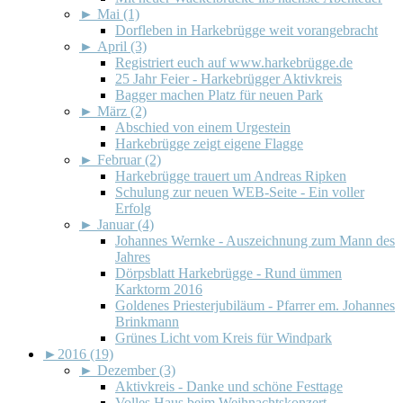
►
Mai (1)
Dorfleben in Harkebrügge weit vorangebracht
►
April (3)
Registriert euch auf www.harkebrügge.de
25 Jahr Feier - Harkebrügger Aktivkreis
Bagger machen Platz für neuen Park
►
März (2)
Abschied von einem Urgestein
Harkebrügge zeigt eigene Flagge
►
Februar (2)
Harkebrügge trauert um Andreas Ripken
Schulung zur neuen WEB-Seite - Ein voller
Erfolg
►
Januar (4)
Johannes Wernke - Auszeichnung zum Mann des
Jahres
Dörpsblatt Harkebrügge - Rund ümmen
Karktorm 2016
Goldenes Priesterjubiläum - Pfarrer em. Johannes
Brinkmann
Grünes Licht vom Kreis für Windpark
►
2016 (19)
►
Dezember (3)
Aktivkreis - Danke und schöne Festtage
Volles Haus beim Weihnachtskonzert