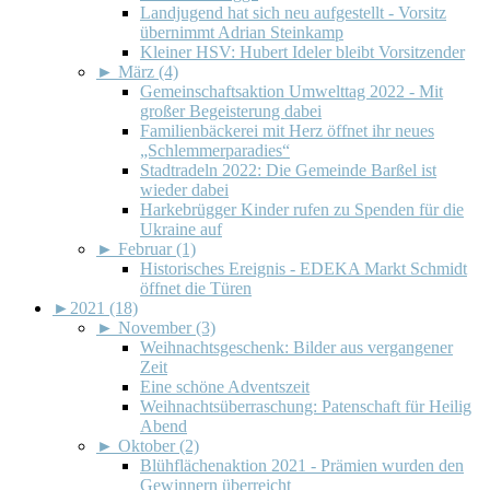
Landjugend hat sich neu aufgestellt - Vorsitz
übernimmt Adrian Steinkamp
Kleiner HSV: Hubert Ideler bleibt Vorsitzender
►
März (4)
Gemeinschaftsaktion Umwelttag 2022 - Mit
großer Begeisterung dabei
Familienbäckerei mit Herz öffnet ihr neues
„Schlemmerparadies“
Stadtradeln 2022: Die Gemeinde Barßel ist
wieder dabei
Harkebrügger Kinder rufen zu Spenden für die
Ukraine auf
►
Februar (1)
Historisches Ereignis - EDEKA Markt Schmidt
öffnet die Türen
►
2021 (18)
►
November (3)
Weihnachtsgeschenk: Bilder aus vergangener
Zeit
Eine schöne Adventszeit
Weihnachtsüberraschung: Patenschaft für Heilig
Abend
►
Oktober (2)
Blühflächenaktion 2021 - Prämien wurden den
Gewinnern überreicht