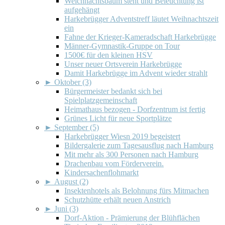
Weichnachtsbaum steht und Beleuchtung ist
aufgehängt
Harkebrügger Adventstreff läutet Weihnachtszeit
ein
Fahne der Krieger-Kameradschaft Harkebrügge
Männer-Gymnastik-Gruppe on Tour
1500€ für den kleinen HSV
Unser neuer Ortsverein Harkebrügge
Damit Harkebrügge im Advent wieder strahlt
►
Oktober (3)
Bürgermeister bedankt sich bei
Spielplatzgemeinschaft
Heimathaus bezogen - Dorfzentrum ist fertig
Grünes Licht für neue Sportplätze
►
September (5)
Harkebrügger Wiesn 2019 begeistert
Bildergalerie zum Tagesausflug nach Hamburg
Mit mehr als 300 Personen nach Hamburg
Drachenbau vom Förderverein.
Kindersachenflohmarkt
►
August (2)
Insektenhotels als Belohnung fürs Mitmachen
Schutzhütte erhält neuen Anstrich
►
Juni (3)
Dorf-Aktion - Prämierung der Blühflächen