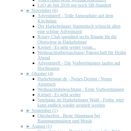
LzO ab Juli 2018 nur noch SB-Standort
►
November (6)
Adventstreff - Tolle Atmosphäre auf dem
Kirchplatz
Der Harkebrügger Stammtisch wünscht allen
eine schöne Adventszeit
Rotary Club spendiert sechs Bäume für die
Obstwiese in Harkebrügge
Kreisel - Es geht weiter voran...
Weihnachtsüberraschung: Patenschaft für Heilig
Abend
Adventstreff - Die Vorbereitungen laufen auf
Hochtouren
►
Oktober (4)
Harkebrügge.de - Neues Design / Neuer
Anspruch
Weihnachtsbeleuchtung - Erste Vorbereitungen
Kreisel - Es geht weiter
Spielplatz im Harkebrügger Wald - Fertig, jetzt
kann endlich wieder gespielt werden
►
September (1)
Oktoberfest - Beste Stimmung bei
Baumstammsägen und Musik
►
August (1)