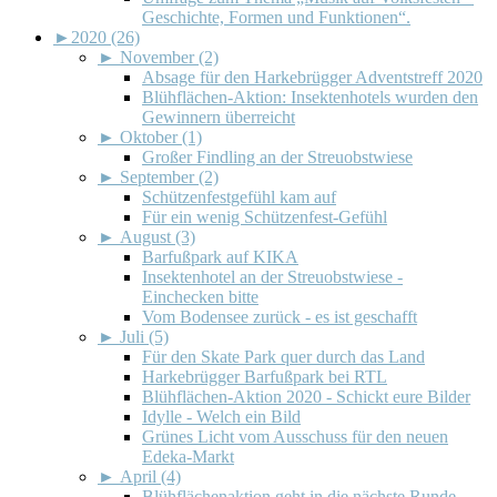
Geschichte, Formen und Funktionen“.
►
2020 (26)
►
November (2)
Absage für den Harkebrügger Adventstreff 2020
Blühflächen-Aktion: Insektenhotels wurden den
Gewinnern überreicht
►
Oktober (1)
Großer Findling an der Streuobstwiese
►
September (2)
Schützenfestgefühl kam auf
Für ein wenig Schützenfest-Gefühl
►
August (3)
Barfußpark auf KIKA
Insektenhotel an der Streuobstwiese -
Einchecken bitte
Vom Bodensee zurück - es ist geschafft
►
Juli (5)
Für den Skate Park quer durch das Land
Harkebrügger Barfußpark bei RTL
Blühflächen-Aktion 2020 - Schickt eure Bilder
Idylle - Welch ein Bild
Grünes Licht vom Ausschuss für den neuen
Edeka-Markt
►
April (4)
Blühflächenaktion geht in die nächste Runde