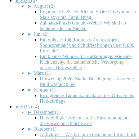
►
2026 (6)
►
August (2)
Irrgarten, Eis & jede Menge Spaß: Das war unser
Maislabyrinth-Familientag!
Zahnarzt-Praxis Gutjahr-Weber: Wir sind ab
heute wieder für Sie da!
►
Juni (2)
Ein voller Erfolg für unser Zirkusprojekt:
Sponsorenlauf und Schulfest bringen über 6.000
Euro ein!
Ein kleines Wunder für Harkebrügge: Wie eine
Kleinanzeige die zahnärztliche Versorgung
unseres Dorfes rettete
►
März (1)
Umwelttag 2026: Starke Beteiligung – so wenig
Müll wie noch nie
►
Februar (1)
Erfolgreiche Tannenbaumaktion des Ortsvereins
Harkebrügge
►
2025 (14)
►
Dezember (1)
Harkebrügger Adventstreff - Einstimmung auf
die vorweihnachtliche Zeit
►
Oktober (1)
Aktivkreis – Wechsel im Vorstand und Rückblick