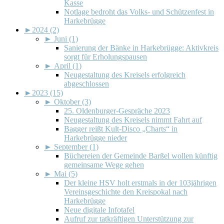
Kasse
Notlage bedroht das Volks- und Schützenfest in
Harkebrügge
►
2024 (2)
►
Juni (1)
Sanierung der Bänke in Harkebrügge: Aktivkreis
sorgt für Erholungspausen
►
April (1)
Neugestaltung des Kreisels erfolgreich
abgeschlossen
►
2023 (15)
►
Oktober (3)
25. Oldenburger-Gespräche 2023
Neugestaltung des Kreisels nimmt Fahrt auf
Bagger reißt Kult-Disco „Charts“ in
Harkebrügge nieder
►
September (1)
Büchereien der Gemeinde Barßel wollen künftig
gemeinsame Wege gehen
►
Mai (5)
Der kleine HSV holt erstmals in der 103jährigen
Vereinsgeschichte den Kreispokal nach
Harkebrügge
Neue digitale Infotafel
Aufruf zur tatkräftigen Unterstützung zur