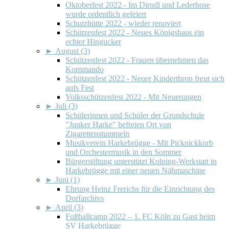
Oktoberfest 2022 - Im Dirndl und Lederhose
wurde ordentlich gefeiert
Schutzhütte 2022 - wieder renoviert
Schützenfest 2022 - Neues Königshaus ein
echter Hingucker
►
August (3)
Schützenfest 2022 - Frauen übernehmen das
Kommando
Schützenfest 2022 - Neuer Kinderthron freut sich
aufs Fest
Volksschützenfest 2022 - Mit Neuerungen
►
Juli (3)
Schülerinnen und Schüler der Grundschule
"Junker Harke" befreien Ort von
Zigarettenstummeln
Musikverein Harkebrügge - Mit Picknickkorb
und Orchestermusik in den Sommer
Bürgerstiftung unterstützt Kolping-Werkstatt in
Harkebrügge mit einer neuen Nähmaschine
►
Juni (1)
Ehrung Heinz Frerichs für die Einrichtung des
Dorfarchivs
►
April (3)
Fußballcamp 2022 – 1. FC Köln zu Gast beim
SV Harkebrügge