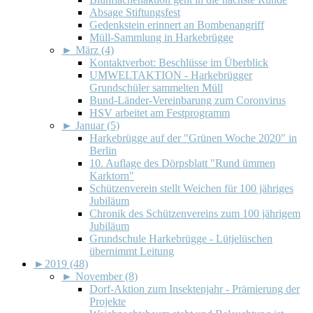
Absage Stiftungsfest
Gedenkstein erinnert an Bombenangriff
Müll-Sammlung in Harkebrügge
►
März (4)
Kontaktverbot: Beschlüsse im Überblick
UMWELTAKTION - Harkebrügger
Grundschüler sammelten Müll
Bund-Länder-Vereinbarung zum Coronvirus
HSV arbeitet am Festprogramm
►
Januar (5)
Harkebrügge auf der "Grünen Woche 2020" in
Berlin
10. Auflage des Dörpsblatt "Rund ümmen
Karktorn"
Schützenverein stellt Weichen für 100 jähriges
Jubiläum
Chronik des Schützenvereins zum 100 jährigem
Jubiläum
Grundschule Harkebrügge - Lütjelüschen
übernimmt Leitung
►
2019 (48)
►
November (8)
Dorf-Aktion zum Insektenjahr - Prämierung der
Projekte