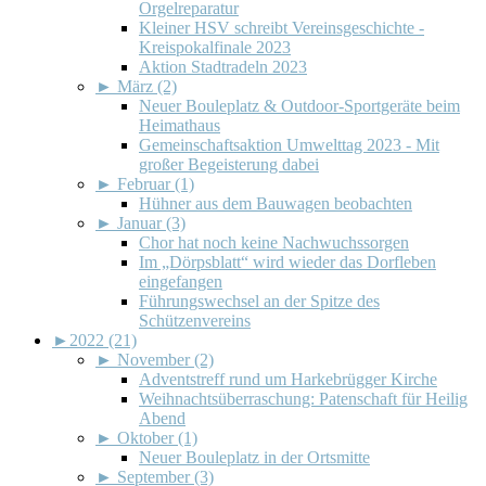
Orgelreparatur
Kleiner HSV schreibt Vereinsgeschichte -
Kreispokalfinale 2023
Aktion Stadtradeln 2023
►
März (2)
Neuer Bouleplatz & Outdoor-Sportgeräte beim
Heimathaus
Gemeinschaftsaktion Umwelttag 2023 - Mit
großer Begeisterung dabei
►
Februar (1)
Hühner aus dem Bauwagen beobachten
►
Januar (3)
Chor hat noch keine Nachwuchssorgen
Im „Dörpsblatt“ wird wieder das Dorfleben
eingefangen
Führungswechsel an der Spitze des
Schützenvereins
►
2022 (21)
►
November (2)
Adventstreff rund um Harkebrügger Kirche
Weihnachtsüberraschung: Patenschaft für Heilig
Abend
►
Oktober (1)
Neuer Bouleplatz in der Ortsmitte
►
September (3)