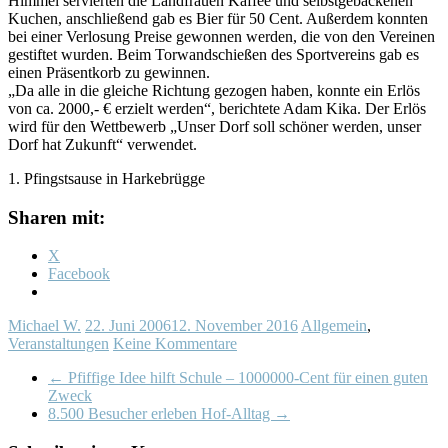
Himmel servierten die Landfrauen Kaffee und selbstgebackenen
Kuchen, anschließend gab es Bier für 50 Cent. Außerdem konnten
bei einer Verlosung Preise gewonnen werden, die von den Vereinen
gestiftet wurden. Beim Torwandschießen des Sportvereins gab es
einen Präsentkorb zu gewinnen.
„Da alle in die gleiche Richtung gezogen haben, konnte ein Erlös
von ca. 2000,- € erzielt werden“, berichtete Adam Kika. Der Erlös
wird für den Wettbewerb „Unser Dorf soll schöner werden, unser
Dorf hat Zukunft“ verwendet.
1. Pfingstsause in Harkebrügge
Sharen mit:
X
Facebook
Michael W.
22. Juni 2006
12. November 2016
Allgemein
,
Veranstaltungen
Keine Kommentare
←
Pfiffige Idee hilft Schule – 1000000-Cent für einen guten
Zweck
8.500 Besucher erleben Hof-Alltag
→