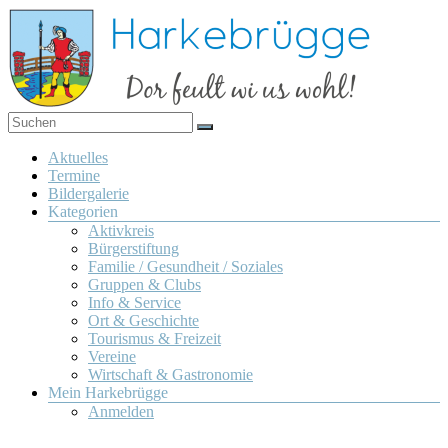
Zum
Inhalt
springen
Dor
Harkebrügge
feult
Menü
Aktuelles
wi us
Termine
wohl!
Bildergalerie
Kategorien
Aktivkreis
Bürgerstiftung
Familie / Gesundheit / Soziales
Gruppen & Clubs
Info & Service
Ort & Geschichte
Tourismus & Freizeit
Vereine
Wirtschaft & Gastronomie
Mein Harkebrügge
Anmelden