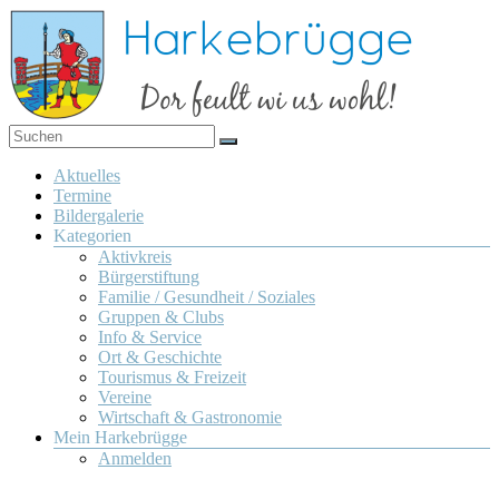
Zum
Inhalt
springen
Dor
Harkebrügge
feult
Menü
Aktuelles
wi us
Termine
wohl!
Bildergalerie
Kategorien
Aktivkreis
Bürgerstiftung
Familie / Gesundheit / Soziales
Gruppen & Clubs
Info & Service
Ort & Geschichte
Tourismus & Freizeit
Vereine
Wirtschaft & Gastronomie
Mein Harkebrügge
Anmelden