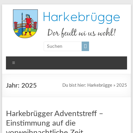
Zum
Inhalt
springen
Harkebrügge
Dor
feult
wi us
Menü
wohl!
Jahr:
2025
Du bist hier:
Harkebrügge
»
2025
Harkebrügger Adventstreff –
Einstimmung auf die
vorweihnachtliche Zeit