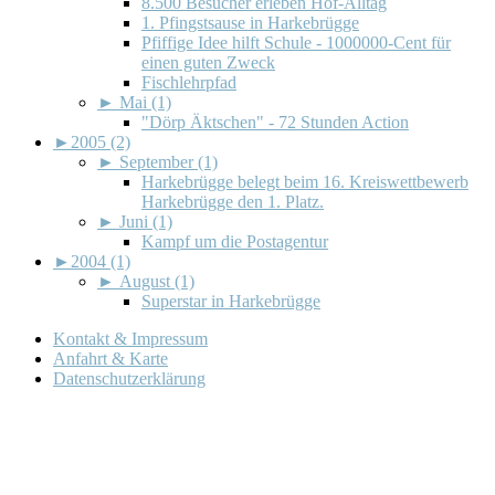
8.500 Besucher erleben Hof-Alltag
1. Pfingstsause in Harkebrügge
Pfiffige Idee hilft Schule - 1000000-Cent für
einen guten Zweck
Fischlehrpfad
►
Mai (1)
"Dörp Äktschen" - 72 Stunden Action
►
2005 (2)
►
September (1)
Harkebrügge belegt beim 16. Kreiswettbewerb
Harkebrügge den 1. Platz.
►
Juni (1)
Kampf um die Postagentur
►
2004 (1)
►
August (1)
Superstar in Harkebrügge
Kontakt & Impressum
Anfahrt & Karte
Datenschutzerklärung