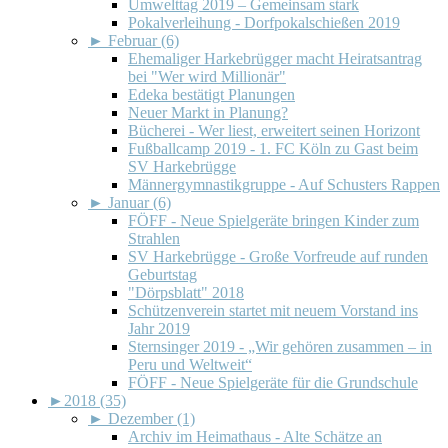
Umwelttag 2019 – Gemeinsam stark
Pokalverleihung - Dorfpokalschießen 2019
►
Februar (6)
Ehemaliger Harkebrügger macht Heiratsantrag
bei "Wer wird Millionär"
Edeka bestätigt Planungen
Neuer Markt in Planung?
Bücherei - Wer liest, erweitert seinen Horizont
Fußballcamp 2019 - 1. FC Köln zu Gast beim
SV Harkebrügge
Männergymnastikgruppe - Auf Schusters Rappen
►
Januar (6)
FÖFF - Neue Spielgeräte bringen Kinder zum
Strahlen
SV Harkebrügge - Große Vorfreude auf runden
Geburtstag
"Dörpsblatt" 2018
Schützenverein startet mit neuem Vorstand ins
Jahr 2019
Sternsinger 2019 - „Wir gehören zusammen – in
Peru und Weltweit“
FÖFF - Neue Spielgeräte für die Grundschule
►
2018 (35)
►
Dezember (1)
Archiv im Heimathaus - Alte Schätze an