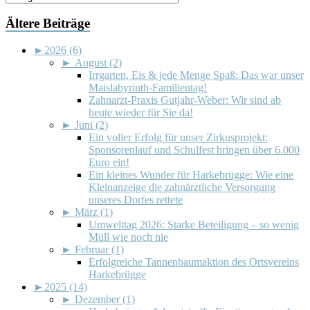
Ältere Beiträge
►
2026 (6)
►
August (2)
Irrgarten, Eis & jede Menge Spaß: Das war unser
Maislabyrinth-Familientag!
Zahnarzt-Praxis Gutjahr-Weber: Wir sind ab
heute wieder für Sie da!
►
Juni (2)
Ein voller Erfolg für unser Zirkusprojekt:
Sponsorenlauf und Schulfest bringen über 6.000
Euro ein!
Ein kleines Wunder für Harkebrügge: Wie eine
Kleinanzeige die zahnärztliche Versorgung
unseres Dorfes rettete
►
März (1)
Umwelttag 2026: Starke Beteiligung – so wenig
Müll wie noch nie
►
Februar (1)
Erfolgreiche Tannenbaumaktion des Ortsvereins
Harkebrügge
►
2025 (14)
►
Dezember (1)