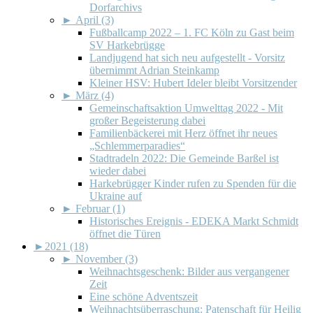
Dorfarchivs
►
April (3)
Fußballcamp 2022 – 1. FC Köln zu Gast beim
SV Harkebrügge
Landjugend hat sich neu aufgestellt - Vorsitz
übernimmt Adrian Steinkamp
Kleiner HSV: Hubert Ideler bleibt Vorsitzender
►
März (4)
Gemeinschaftsaktion Umwelttag 2022 - Mit
großer Begeisterung dabei
Familienbäckerei mit Herz öffnet ihr neues
„Schlemmerparadies“
Stadtradeln 2022: Die Gemeinde Barßel ist
wieder dabei
Harkebrügger Kinder rufen zu Spenden für die
Ukraine auf
►
Februar (1)
Historisches Ereignis - EDEKA Markt Schmidt
öffnet die Türen
►
2021 (18)
►
November (3)
Weihnachtsgeschenk: Bilder aus vergangener
Zeit
Eine schöne Adventszeit
Weihnachtsüberraschung: Patenschaft für Heilig