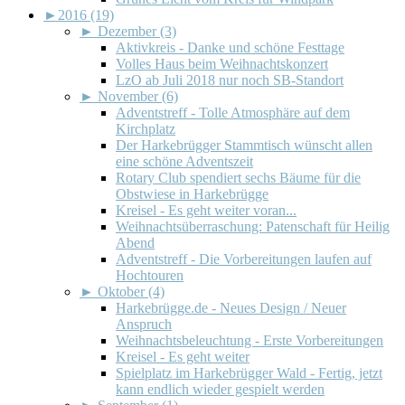
►
2016 (19)
►
Dezember (3)
Aktivkreis - Danke und schöne Festtage
Volles Haus beim Weihnachtskonzert
LzO ab Juli 2018 nur noch SB-Standort
►
November (6)
Adventstreff - Tolle Atmosphäre auf dem
Kirchplatz
Der Harkebrügger Stammtisch wünscht allen
eine schöne Adventszeit
Rotary Club spendiert sechs Bäume für die
Obstwiese in Harkebrügge
Kreisel - Es geht weiter voran...
Weihnachtsüberraschung: Patenschaft für Heilig
Abend
Adventstreff - Die Vorbereitungen laufen auf
Hochtouren
►
Oktober (4)
Harkebrügge.de - Neues Design / Neuer
Anspruch
Weihnachtsbeleuchtung - Erste Vorbereitungen
Kreisel - Es geht weiter
Spielplatz im Harkebrügger Wald - Fertig, jetzt
kann endlich wieder gespielt werden