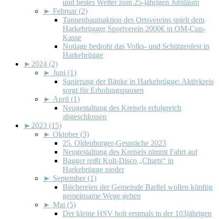
und bestes Wetter zum 25-jährigen Jubiläum
►
Februar (2)
Tannenbaumaktion des Ortsvereins spielt dem
Harkebrügger Sportverein 2000€ in OM-Cup-
Kasse
Notlage bedroht das Volks- und Schützenfest in
Harkebrügge
►
2024 (2)
►
Juni (1)
Sanierung der Bänke in Harkebrügge: Aktivkreis
sorgt für Erholungspausen
►
April (1)
Neugestaltung des Kreisels erfolgreich
abgeschlossen
►
2023 (15)
►
Oktober (3)
25. Oldenburger-Gespräche 2023
Neugestaltung des Kreisels nimmt Fahrt auf
Bagger reißt Kult-Disco „Charts“ in
Harkebrügge nieder
►
September (1)
Büchereien der Gemeinde Barßel wollen künftig
gemeinsame Wege gehen
►
Mai (5)
Der kleine HSV holt erstmals in der 103jährigen