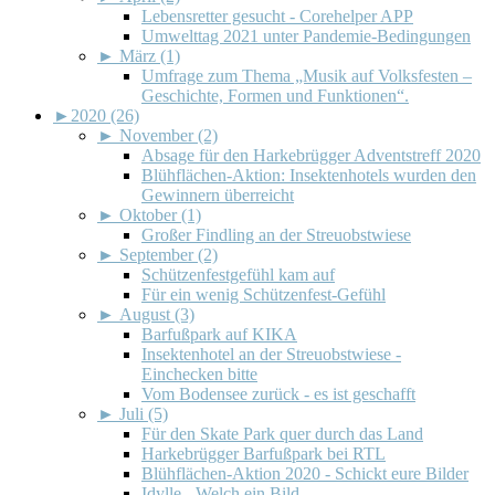
Lebensretter gesucht - Corehelper APP
Umwelttag 2021 unter Pandemie-Bedingungen
►
März (1)
Umfrage zum Thema „Musik auf Volksfesten –
Geschichte, Formen und Funktionen“.
►
2020 (26)
►
November (2)
Absage für den Harkebrügger Adventstreff 2020
Blühflächen-Aktion: Insektenhotels wurden den
Gewinnern überreicht
►
Oktober (1)
Großer Findling an der Streuobstwiese
►
September (2)
Schützenfestgefühl kam auf
Für ein wenig Schützenfest-Gefühl
►
August (3)
Barfußpark auf KIKA
Insektenhotel an der Streuobstwiese -
Einchecken bitte
Vom Bodensee zurück - es ist geschafft
►
Juli (5)
Für den Skate Park quer durch das Land
Harkebrügger Barfußpark bei RTL
Blühflächen-Aktion 2020 - Schickt eure Bilder
Idylle - Welch ein Bild