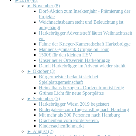
►
2019 (48)
►
November (8)
Dorf-Aktion zum Insektenjahr - Prämierung der
Projekte
Weichnachtsbaum steht und Beleuchtung ist
aufgehängt
Harkebrügger Adventstreff läutet Weihnachtszeit
ein
Fahne der Krieger-Kameradschaft Harkebrügge
Männer-Gymnastik-Gruppe on Tour
1500€ für den kleinen HSV
Unser neuer Ortsverein Harkebrügge
Damit Harkebrügge im Advent wieder strahlt
►
Oktober (3)
Bürgermeister bedankt sich bei
Spielplatzgemeinschaft
Heimathaus bezogen - Dorfzentrum ist fertig
Grünes Licht für neue Sportplätze
►
September (5)
Harkebrügger Wiesn 2019 begeistert
Bildergalerie zum Tagesausflug nach Hamburg
Mit mehr als 300 Personen nach Hamburg
Drachenbau vom Förderverein.
Kindersachenflohmarkt
►
August (2)