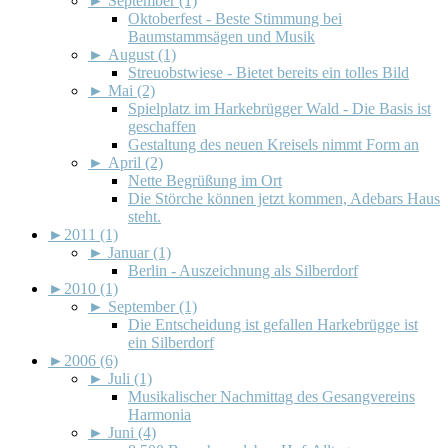
►
September (1)
Oktoberfest - Beste Stimmung bei
Baumstammsägen und Musik
►
August (1)
Streuobstwiese - Bietet bereits ein tolles Bild
►
Mai (2)
Spielplatz im Harkebrügger Wald - Die Basis ist
geschaffen
Gestaltung des neuen Kreisels nimmt Form an
►
April (2)
Nette Begrüßung im Ort
Die Störche können jetzt kommen, Adebars Haus
steht.
►
2011 (1)
►
Januar (1)
Berlin - Auszeichnung als Silberdorf
►
2010 (1)
►
September (1)
Die Entscheidung ist gefallen Harkebrügge ist
ein Silberdorf
►
2006 (6)
►
Juli (1)
Musikalischer Nachmittag des Gesangvereins
Harmonia
►
Juni (4)