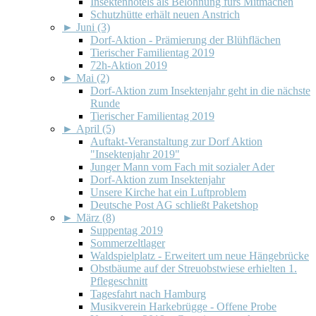
Insektenhotels als Belohnung fürs Mitmachen
Schutzhütte erhält neuen Anstrich
►
Juni (3)
Dorf-Aktion - Prämierung der Blühflächen
Tierischer Familientag 2019
72h-Aktion 2019
►
Mai (2)
Dorf-Aktion zum Insektenjahr geht in die nächste
Runde
Tierischer Familientag 2019
►
April (5)
Auftakt-Veranstaltung zur Dorf Aktion
"Insektenjahr 2019"
Junger Mann vom Fach mit sozialer Ader
Dorf-Aktion zum Insektenjahr
Unsere Kirche hat ein Luftproblem
Deutsche Post AG schließt Paketshop
►
März (8)
Suppentag 2019
Sommerzeltlager
Waldspielplatz - Erweitert um neue Hängebrücke
Obstbäume auf der Streuobstwiese erhielten 1.
Pflegeschnitt
Tagesfahrt nach Hamburg
Musikverein Harkebrügge - Offene Probe