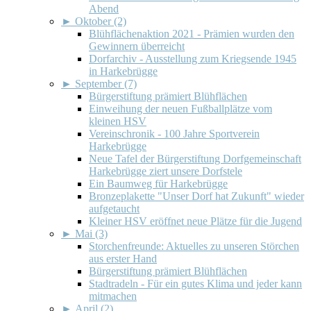
Abend
►
Oktober (2)
Blühflächenaktion 2021 - Prämien wurden den
Gewinnern überreicht
Dorfarchiv - Ausstellung zum Kriegsende 1945
in Harkebrügge
►
September (7)
Bürgerstiftung prämiert Blühflächen
Einweihung der neuen Fußballplätze vom
kleinen HSV
Vereinschronik - 100 Jahre Sportverein
Harkebrügge
Neue Tafel der Bürgerstiftung Dorfgemeinschaft
Harkebrügge ziert unsere Dorfstele
Ein Baumweg für Harkebrügge
Bronzeplakette "Unser Dorf hat Zukunft" wieder
aufgetaucht
Kleiner HSV eröffnet neue Plätze für die Jugend
►
Mai (3)
Storchenfreunde: Aktuelles zu unseren Störchen
aus erster Hand
Bürgerstiftung prämiert Blühflächen
Stadtradeln - Für ein gutes Klima und jeder kann
mitmachen
►
April (2)