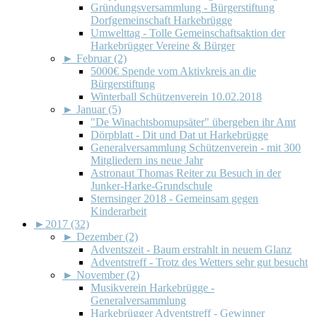
Gründungsversammlung - Bürgerstiftung
Dorfgemeinschaft Harkebrügge
Umwelttag - Tolle Gemeinschaftsaktion der
Harkebrügger Vereine & Bürger
►
Februar (2)
5000€ Spende vom Aktivkreis an die
Bürgerstiftung
Winterball Schützenverein 10.02.2018
►
Januar (5)
"De Winachtsbomupsäter" übergeben ihr Amt
Dörpblatt - Dit und Dat ut Harkebrügge
Generalversammlung Schützenverein - mit 300
Mitgliedern ins neue Jahr
Astronaut Thomas Reiter zu Besuch in der
Junker-Harke-Grundschule
Sternsinger 2018 - Gemeinsam gegen
Kinderarbeit
►
2017 (32)
►
Dezember (2)
Adventszeit - Baum erstrahlt in neuem Glanz
Adventstreff - Trotz des Wetters sehr gut besucht
►
November (2)
Musikverein Harkebrügge -
Generalversammlung
Harkebrügger Adventstreff - Gewinner