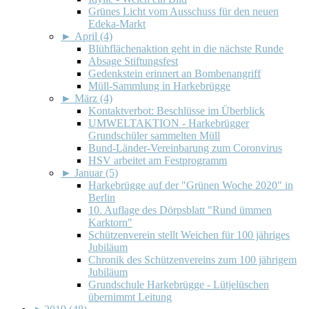
Grünes Licht vom Ausschuss für den neuen
Edeka-Markt
►
April (4)
Blühflächenaktion geht in die nächste Runde
Absage Stiftungsfest
Gedenkstein erinnert an Bombenangriff
Müll-Sammlung in Harkebrügge
►
März (4)
Kontaktverbot: Beschlüsse im Überblick
UMWELTAKTION - Harkebrügger
Grundschüler sammelten Müll
Bund-Länder-Vereinbarung zum Coronvirus
HSV arbeitet am Festprogramm
►
Januar (5)
Harkebrügge auf der "Grünen Woche 2020" in
Berlin
10. Auflage des Dörpsblatt "Rund ümmen
Karktorn"
Schützenverein stellt Weichen für 100 jähriges
Jubiläum
Chronik des Schützenvereins zum 100 jährigem
Jubiläum
Grundschule Harkebrügge - Lütjelüschen
übernimmt Leitung