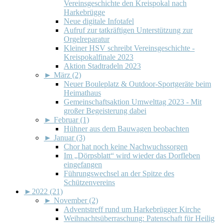
Vereinsgeschichte den Kreispokal nach
Harkebrügge
Neue digitale Infotafel
Aufruf zur tatkräftigen Unterstützung zur
Orgelreparatur
Kleiner HSV schreibt Vereinsgeschichte -
Kreispokalfinale 2023
Aktion Stadtradeln 2023
►
März (2)
Neuer Bouleplatz & Outdoor-Sportgeräte beim
Heimathaus
Gemeinschaftsaktion Umwelttag 2023 - Mit
großer Begeisterung dabei
►
Februar (1)
Hühner aus dem Bauwagen beobachten
►
Januar (3)
Chor hat noch keine Nachwuchssorgen
Im „Dörpsblatt“ wird wieder das Dorfleben
eingefangen
Führungswechsel an der Spitze des
Schützenvereins
►
2022 (21)
►
November (2)
Adventstreff rund um Harkebrügger Kirche
Weihnachtsüberraschung: Patenschaft für Heilig