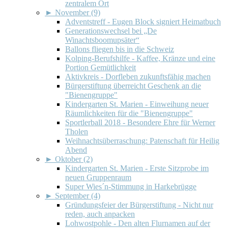
zentralem Ort
►
November (9)
Adventstreff - Eugen Block signiert Heimatbuch
Generationswechsel bei „De
Winachtsboomupsäter“
Ballons fliegen bis in die Schweiz
Kolping-Berufshilfe - Kaffee, Kränze und eine
Portion Gemütlichkeit
Aktivkreis - Dorfleben zukunftsfähig machen
Bürgerstiftung überreicht Geschenk an die
"Bienengruppe"
Kindergarten St. Marien - Einweihung neuer
Räumlichkeiten für die "Bienengruppe"
Sportlerball 2018 - Besondere Ehre für Werner
Tholen
Weihnachtsüberraschung: Patenschaft für Heilig
Abend
►
Oktober (2)
Kindergarten St. Marien - Erste Sitzprobe im
neuen Gruppenraum
Super Wies´n-Stimmung in Harkebrügge
►
September (4)
Gründungsfeier der Bürgerstiftung - Nicht nur
reden, auch anpacken
Lohwostpohle - Den alten Flurnamen auf der