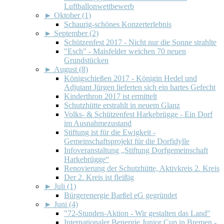
Luftballonwettbewerb
►
Oktober (1)
Schaurig-schönes Konzerterlebnis
►
September (2)
Schützenfest 2017 - Nicht nur die Sonne strahlte
"Esch" - Maisfelder weichen 70 neuen
Grundstücken
►
August (8)
Königschießen 2017 - Königin Hedel und
Adjutant Jürgen lieferten sich ein hartes Gefecht
Kinderthron 2017 ist ermittelt
Schutzhütte erstrahlt in neuem Glanz
Volks- & Schützenfest Harkebrügge - Ein Dorf
im Ausnahmezustand
Stiftung ist für die Ewigkeit -
Gemeinschaftsprojekt für die Dorfidylle
Infoveranstaltung „Stiftung Dorfgemeinschaft
Harkebrügge“
Renovierung der Schutzhütte, Aktivkreis 2. Kreis
Der 2. Kreis ist fleißig
►
Juli (1)
Bürgerenergie Barßel eG gegründet
►
Juni (4)
"72-Stunden-Aktion - Wir gestalten das Land"
Internationaler Benergie Junior Cup in Bremen -