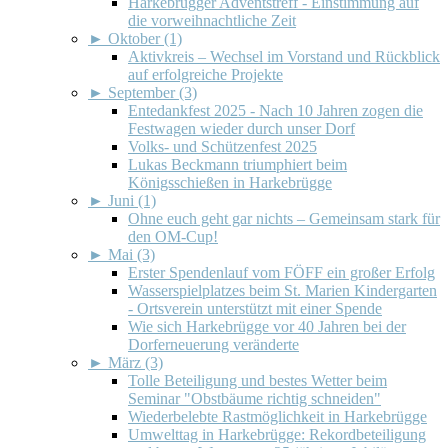
Harkebrügger Adventstreff - Einstimmung auf
die vorweihnachtliche Zeit
►
Oktober (1)
Aktivkreis – Wechsel im Vorstand und Rückblick
auf erfolgreiche Projekte
►
September (3)
Entedankfest 2025 - Nach 10 Jahren zogen die
Festwagen wieder durch unser Dorf
Volks- und Schützenfest 2025
Lukas Beckmann triumphiert beim
Königsschießen in Harkebrügge
►
Juni (1)
Ohne euch geht gar nichts – Gemeinsam stark für
den OM-Cup!
►
Mai (3)
Erster Spendenlauf vom FÖFF ein großer Erfolg
Wasserspielplatzes beim St. Marien Kindergarten
- Ortsverein unterstützt mit einer Spende
Wie sich Harkebrügge vor 40 Jahren bei der
Dorferneuerung veränderte
►
März (3)
Tolle Beteiligung und bestes Wetter beim
Seminar "Obstbäume richtig schneiden"
Wiederbelebte Rastmöglichkeit in Harkebrügge
Umwelttag in Harkebrügge: Rekordbeteiligung