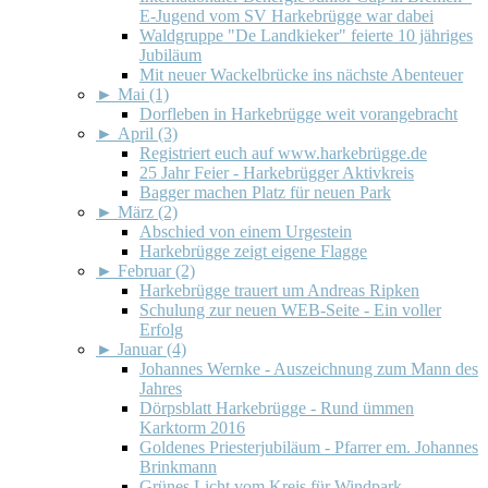
E-Jugend vom SV Harkebrügge war dabei
Waldgruppe "De Landkieker" feierte 10 jähriges
Jubiläum
Mit neuer Wackelbrücke ins nächste Abenteuer
►
Mai (1)
Dorfleben in Harkebrügge weit vorangebracht
►
April (3)
Registriert euch auf www.harkebrügge.de
25 Jahr Feier - Harkebrügger Aktivkreis
Bagger machen Platz für neuen Park
►
März (2)
Abschied von einem Urgestein
Harkebrügge zeigt eigene Flagge
►
Februar (2)
Harkebrügge trauert um Andreas Ripken
Schulung zur neuen WEB-Seite - Ein voller
Erfolg
►
Januar (4)
Johannes Wernke - Auszeichnung zum Mann des
Jahres
Dörpsblatt Harkebrügge - Rund ümmen
Karktorm 2016
Goldenes Priesterjubiläum - Pfarrer em. Johannes
Brinkmann
Grünes Licht vom Kreis für Windpark