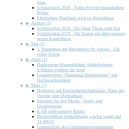
Spur
Schützenfest 2018 - Tolles Fest bei traumhaftem
Wetter
Ehemaliges Pfarrhaus wird zu Heimathaus
►
August (2)
Schützenfest 2018 - Der neue Thron steht fest
Schützenfest 2018 - Wir freuen uns über unseren
neuen Kinderthron
►
Mai (1)
1. Suppentag der Messdiener St. Ansgar - Ein
voller Erfolg
►
April (2)
Harkerooge/Wangebrügge: Harkebrügger
Schützen erobern die Insel
Gesangverein "Harmonia Harkebrügge" mit
Nachwuchssorgen
►
März (7)
Hoffnung auf Dorfgemeinschaftshaus, Haus der
Vereine oder Heimathaus
Spenden für den Musik-, Sport- und
Gesangverein
KAB zieht positive Bilanz
Bürgerstiftung Harkebrügge wächst weiter auf
74.000 €!
Gruppenfoto der Gründungsversammlung