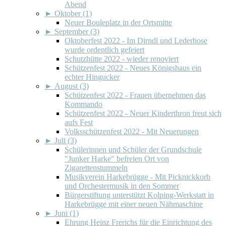
Abend
►
Oktober (1)
Neuer Bouleplatz in der Ortsmitte
►
September (3)
Oktoberfest 2022 - Im Dirndl und Lederhose
wurde ordentlich gefeiert
Schutzhütte 2022 - wieder renoviert
Schützenfest 2022 - Neues Königshaus ein
echter Hingucker
►
August (3)
Schützenfest 2022 - Frauen übernehmen das
Kommando
Schützenfest 2022 - Neuer Kinderthron freut sich
aufs Fest
Volksschützenfest 2022 - Mit Neuerungen
►
Juli (3)
Schülerinnen und Schüler der Grundschule
"Junker Harke" befreien Ort von
Zigarettenstummeln
Musikverein Harkebrügge - Mit Picknickkorb
und Orchestermusik in den Sommer
Bürgerstiftung unterstützt Kolping-Werkstatt in
Harkebrügge mit einer neuen Nähmaschine
►
Juni (1)
Ehrung Heinz Frerichs für die Einrichtung des