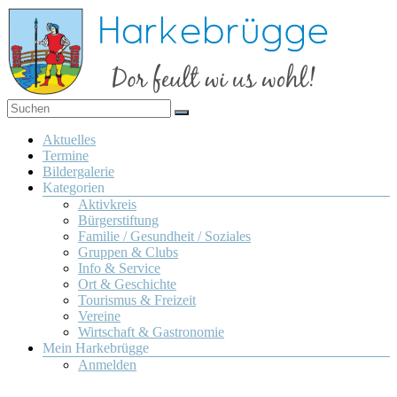
Zum
Inhalt
springen
Dor
Harkebrügge
feult
Menü
Aktuelles
wi us
Termine
wohl!
Bildergalerie
Kategorien
Aktivkreis
Bürgerstiftung
Familie / Gesundheit / Soziales
Gruppen & Clubs
Info & Service
Ort & Geschichte
Tourismus & Freizeit
Vereine
Wirtschaft & Gastronomie
Mein Harkebrügge
Anmelden