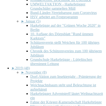
UMWELTAKTION - Harkebrügger
Grundschüler sammelten Müll
Bund-Länder-Vereinbarung zum Coronvirus
HSV arbeitet am Festprogramm
►
Januar (5)
Harkebrügge auf der "Grünen Woche 2020" in
Berlin
10. Auflage des Dörpsblatt "Rund ümmen
Karktorn"
Schützenverein stellt Weichen für 100 jähriges
Jubiläum
Chronik des Schützenvereins zum 100 jährigem
Jubiläum
Grundschule Harkebrügge - Lütjelüschen
übernimmt Leitung
►
2019 (48)
►
November (8)
Dorf-Aktion zum Insektenjahr - Prämierung der
Projekte
Weichnachtsbaum steht und Beleuchtung ist
aufgehängt
Harkebrügger Adventstreff läutet Weihnachtszeit
ein
Fahne der Krieger-Kameradschaft Harkebrügge