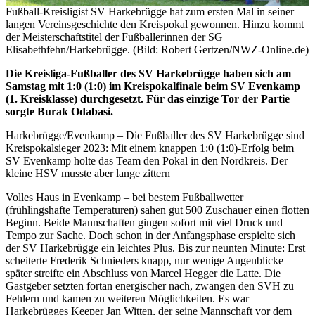
Fußball-Kreisligist SV Harkebrügge hat zum ersten Mal in seiner
langen Vereinsgeschichte den Kreispokal gewonnen. Hinzu kommt
der Meisterschaftstitel der Fußballerinnen der SG
Elisabethfehn/Harkebrügge. (Bild: Robert Gertzen/NWZ-Online.de)
Die Kreisliga-Fußballer des SV Harkebrügge haben sich am
Samstag mit 1:0 (1:0) im Kreispokalfinale beim SV Evenkamp
(1. Kreisklasse) durchgesetzt. Für das einzige Tor der Partie
sorgte Burak Odabasi.
Harkebrügge/Evenkamp – Die Fußballer des SV Harkebrügge sind
Kreispokalsieger 2023: Mit einem knappen 1:0 (1:0)-Erfolg beim
SV Evenkamp holte das Team den Pokal in den Nordkreis. Der
kleine HSV musste aber lange zittern
Volles Haus in Evenkamp – bei bestem Fußballwetter
(frühlingshafte Temperaturen) sahen gut 500 Zuschauer einen flotten
Beginn. Beide Mannschaften gingen sofort mit viel Druck und
Tempo zur Sache. Doch schon in der Anfangsphase erspielte sich
der SV Harkebrügge ein leichtes Plus. Bis zur neunten Minute: Erst
scheiterte Frederik Schnieders knapp, nur wenige Augenblicke
später streifte ein Abschluss von Marcel Hegger die Latte. Die
Gastgeber setzten fortan energischer nach, zwangen den SVH zu
Fehlern und kamen zu weiteren Möglichkeiten. Es war
Harkebrügges Keeper Jan Witten, der seine Mannschaft vor dem