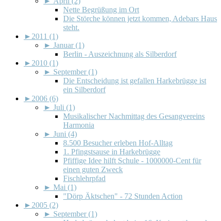
►
April (2)
Nette Begrüßung im Ort
Die Störche können jetzt kommen, Adebars Haus
steht.
►
2011 (1)
►
Januar (1)
Berlin - Auszeichnung als Silberdorf
►
2010 (1)
►
September (1)
Die Entscheidung ist gefallen Harkebrügge ist
ein Silberdorf
►
2006 (6)
►
Juli (1)
Musikalischer Nachmittag des Gesangvereins
Harmonia
►
Juni (4)
8.500 Besucher erleben Hof-Alltag
1. Pfingstsause in Harkebrügge
Pfiffige Idee hilft Schule - 1000000-Cent für
einen guten Zweck
Fischlehrpfad
►
Mai (1)
"Dörp Äktschen" - 72 Stunden Action
►
2005 (2)
►
September (1)