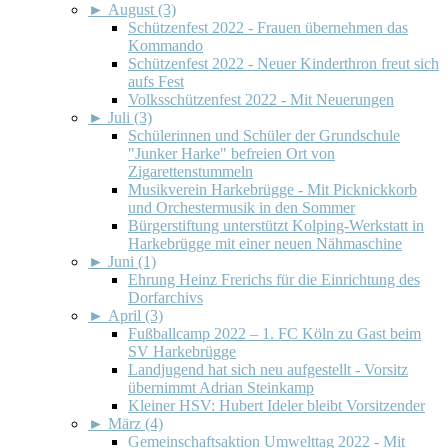
►
August (3)
Schützenfest 2022 - Frauen übernehmen das
Kommando
Schützenfest 2022 - Neuer Kinderthron freut sich
aufs Fest
Volksschützenfest 2022 - Mit Neuerungen
►
Juli (3)
Schülerinnen und Schüler der Grundschule
"Junker Harke" befreien Ort von
Zigarettenstummeln
Musikverein Harkebrügge - Mit Picknickkorb
und Orchestermusik in den Sommer
Bürgerstiftung unterstützt Kolping-Werkstatt in
Harkebrügge mit einer neuen Nähmaschine
►
Juni (1)
Ehrung Heinz Frerichs für die Einrichtung des
Dorfarchivs
►
April (3)
Fußballcamp 2022 – 1. FC Köln zu Gast beim
SV Harkebrügge
Landjugend hat sich neu aufgestellt - Vorsitz
übernimmt Adrian Steinkamp
Kleiner HSV: Hubert Ideler bleibt Vorsitzender
►
März (4)
Gemeinschaftsaktion Umwelttag 2022 - Mit