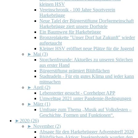
kleinen HSV
Vereinschronik - 100 Jahre Sportverein
Harkebrügge
Neue Tafel der Bürgerstiftung Dorfgemeinschaft
Harkebrügge ziert unsere Dorfstele
Ein Baumweg für Harkebrügge
Bronzeplakette "Unser Dorf hat Zukunft" wieder
aufgetaucht
Kleiner HSV eröffnet neue Plätze für die Jugend
►
Mai (3)
Storchenfreunde: Aktuelles zu unseren Störchen
aus erster Hand
Bürgerstiftung prämiert Blühflächen
Stadtradeln - Für ein gutes Klima und jeder kann
mitmachen
►
April (2)
Lebensretter gesucht - Corehelper APP
Umwelttag 2021 unter Pandemie-Bedingungen
►
März (1)
Umfrage zum Thema „Musik auf Volksfesten –
Geschichte, Formen und Funktionen“.
►
2020 (26)
►
November (2)
Absage für den Harkebrügger Adventstreff 2020
Blühflächen-Aktion: Insektenhotels wurden den