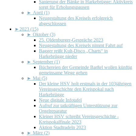
Sanierung der Bänke in Harkebrügge: Aktivkreis
sorgt für Erholungspausen
►
April (1)
Neugestaltung des Kreisels erfolgreich
abgeschlossen
►
2023 (15)
►
Oktober (3)
25. Oldenburger-Gespräche 2023
Neugestaltung des Kreisels nimmt Fahrt auf
Bagger reißt Kult-Disco „Charts“ in
Harkebrügge nieder
►
September (1)
Büchereien der Gemeinde Barßel wollen künftig
gemeinsame Wege gehen
►
Mai (5)
Der kleine HSV holt erstmals in der 103jährigen
Vereinsgeschichte den Kreispokal nach
Harkebrügge
Neue digitale Infotafel
Aufruf zur tatkräftigen Unterstützung zur
Orgelreparatur
Kleiner HSV schreibt Vereinsgeschichte -
Kreispokalfinale 2023
Aktion Stadtradeln 2023
►
März (2)