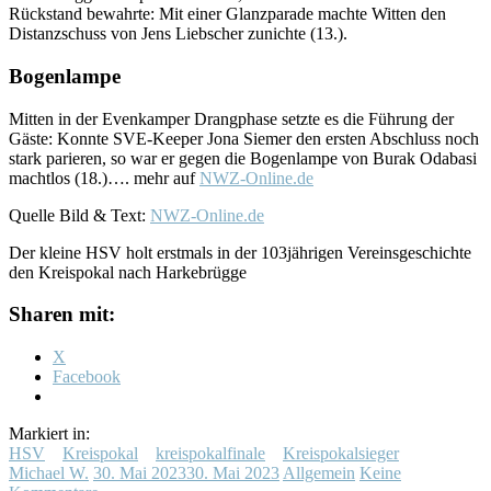
Rückstand bewahrte: Mit einer Glanzparade machte Witten den
Distanzschuss von Jens Liebscher zunichte (13.).
Bogenlampe
Mitten in der Evenkamper Drangphase setzte es die Führung der
Gäste: Konnte SVE-Keeper Jona Siemer den ersten Abschluss noch
stark parieren, so war er gegen die Bogenlampe von Burak Odabasi
machtlos (18.)…. mehr auf
NWZ-Online.de
Quelle Bild & Text:
NWZ-Online.de
Der kleine HSV holt erstmals in der 103jährigen Vereinsgeschichte
den Kreispokal nach Harkebrügge
Sharen mit:
X
Facebook
Markiert in:
HSV
Kreispokal
kreispokalfinale
Kreispokalsieger
Michael W.
30. Mai 2023
30. Mai 2023
Allgemein
Keine