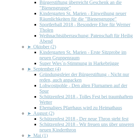
Bürgerstiftung überreicht Geschenk an die
"Bienengruppe"
Kindergarten St. Marien - Einweihung neuer
Räumlichkeiten für die "Bienengruppe"
Sportlerball 2018 - Besondere Ehre für Werner
Tholen
Weihnachtsüberraschung: Patenschaft für Heilig
Abend
►
Oktober (2)
Kindergarten St. Marien - Erste Sitzprobe im
neuen Gruppenraum
Super Wies´n-Stimmung in Harkebrügge
►
September (4)
Gründungsfeier der Bürgerstiftung - Nicht nur
reden, auch anpacken
Lohwostpohle - Den alten Flurnamen auf der
Spur
Schützenfest 2018 - Tolles Fest bei traumhaftem
Wetter
Ehemaliges Pfarrhaus wird zu Heimathaus
►
August (2)
Schützenfest 2018 - Der neue Thron steht fest
Schützenfest 2018 - Wir freuen uns über unseren
neuen Kinderthron
►
Mai (1)