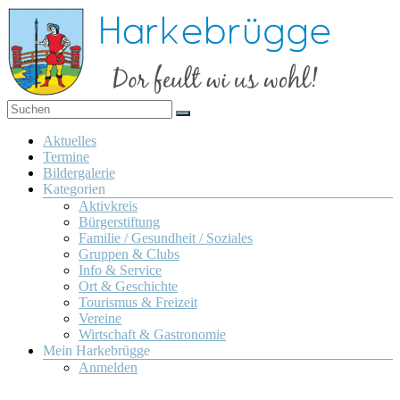
Zum
Inhalt
springen
Dor
Harkebrügge
feult
Menü
Aktuelles
wi us
Termine
wohl!
Bildergalerie
Kategorien
Aktivkreis
Bürgerstiftung
Familie / Gesundheit / Soziales
Gruppen & Clubs
Info & Service
Ort & Geschichte
Tourismus & Freizeit
Vereine
Wirtschaft & Gastronomie
Mein Harkebrügge
Anmelden