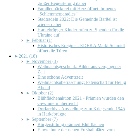
großer Begeisterung dabei
Familienbäckerei mit Herz öffnet ihr neues
„Schlemmerparadies“
Stadtradeln 2022: Die Gemeinde Barßel ist
wieder dabei
Harkebrügger Kinder rufen zu Spenden für die
Ukraine auf
►
Februar (1)
Historisches Ereignis - EDEKA Markt Schmidt
öffnet die Türen
►
2021 (18)
►
November (3)
Weihnachtsgeschenk: Bilder aus vergangener
Zeit
Eine schöne Adventszeit
Weihnachtsüberraschung: Patenschaft für Heilig
Abend
►
Oktober (2)
Blühflächenaktion 2021 - Prämien wurden den
Gewinnern überreicht
Dorfarchiv - Ausstellung zum Kriegsende 1945
in Harkebrügge
►
September (7)
Bürgerstiftung prämiert Blühflächen
Einweihung der neuen Fußballplätze vom