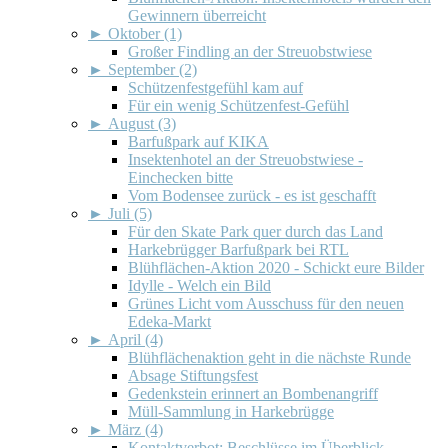
Gewinnern überreicht
►
Oktober (1)
Großer Findling an der Streuobstwiese
►
September (2)
Schützenfestgefühl kam auf
Für ein wenig Schützenfest-Gefühl
►
August (3)
Barfußpark auf KIKA
Insektenhotel an der Streuobstwiese -
Einchecken bitte
Vom Bodensee zurück - es ist geschafft
►
Juli (5)
Für den Skate Park quer durch das Land
Harkebrügger Barfußpark bei RTL
Blühflächen-Aktion 2020 - Schickt eure Bilder
Idylle - Welch ein Bild
Grünes Licht vom Ausschuss für den neuen
Edeka-Markt
►
April (4)
Blühflächenaktion geht in die nächste Runde
Absage Stiftungsfest
Gedenkstein erinnert an Bombenangriff
Müll-Sammlung in Harkebrügge
►
März (4)
Kontaktverbot: Beschlüsse im Überblick