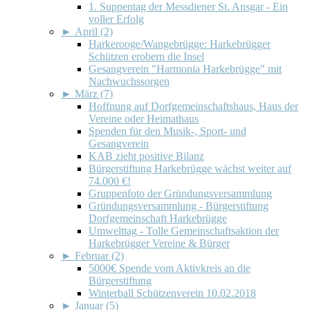
1. Suppentag der Messdiener St. Ansgar - Ein
voller Erfolg
►
April (2)
Harkerooge/Wangebrügge: Harkebrügger
Schützen erobern die Insel
Gesangverein "Harmonia Harkebrügge" mit
Nachwuchssorgen
►
März (7)
Hoffnung auf Dorfgemeinschaftshaus, Haus der
Vereine oder Heimathaus
Spenden für den Musik-, Sport- und
Gesangverein
KAB zieht positive Bilanz
Bürgerstiftung Harkebrügge wächst weiter auf
74.000 €!
Gruppenfoto der Gründungsversammlung
Gründungsversammlung - Bürgerstiftung
Dorfgemeinschaft Harkebrügge
Umwelttag - Tolle Gemeinschaftsaktion der
Harkebrügger Vereine & Bürger
►
Februar (2)
5000€ Spende vom Aktivkreis an die
Bürgerstiftung
Winterball Schützenverein 10.02.2018
►
Januar (5)