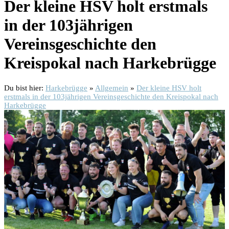
Der kleine HSV holt erstmals
in der 103jährigen
Vereinsgeschichte den
Kreispokal nach Harkebrügge
Du bist hier:
Harkebrügge
»
Allgemein
»
Der kleine HSV holt
erstmals in der 103jährigen Vereinsgeschichte den Kreispokal nach
Harkebrügge