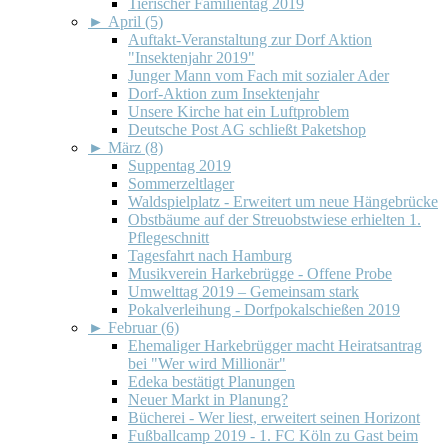
Tierischer Familientag 2019
►
April (5)
Auftakt-Veranstaltung zur Dorf Aktion
"Insektenjahr 2019"
Junger Mann vom Fach mit sozialer Ader
Dorf-Aktion zum Insektenjahr
Unsere Kirche hat ein Luftproblem
Deutsche Post AG schließt Paketshop
►
März (8)
Suppentag 2019
Sommerzeltlager
Waldspielplatz - Erweitert um neue Hängebrücke
Obstbäume auf der Streuobstwiese erhielten 1.
Pflegeschnitt
Tagesfahrt nach Hamburg
Musikverein Harkebrügge - Offene Probe
Umwelttag 2019 – Gemeinsam stark
Pokalverleihung - Dorfpokalschießen 2019
►
Februar (6)
Ehemaliger Harkebrügger macht Heiratsantrag
bei "Wer wird Millionär"
Edeka bestätigt Planungen
Neuer Markt in Planung?
Bücherei - Wer liest, erweitert seinen Horizont
Fußballcamp 2019 - 1. FC Köln zu Gast beim