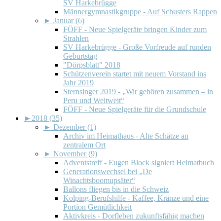
SV Harkebrügge
Männergymnastikgruppe - Auf Schusters Rappen
►
Januar (6)
FÖFF - Neue Spielgeräte bringen Kinder zum
Strahlen
SV Harkebrügge - Große Vorfreude auf runden
Geburtstag
"Dörpsblatt" 2018
Schützenverein startet mit neuem Vorstand ins
Jahr 2019
Sternsinger 2019 - „Wir gehören zusammen – in
Peru und Weltweit“
FÖFF - Neue Spielgeräte für die Grundschule
►
2018 (35)
►
Dezember (1)
Archiv im Heimathaus - Alte Schätze an
zentralem Ort
►
November (9)
Adventstreff - Eugen Block signiert Heimatbuch
Generationswechsel bei „De
Winachtsboomupsäter“
Ballons fliegen bis in die Schweiz
Kolping-Berufshilfe - Kaffee, Kränze und eine
Portion Gemütlichkeit
Aktivkreis - Dorfleben zukunftsfähig machen