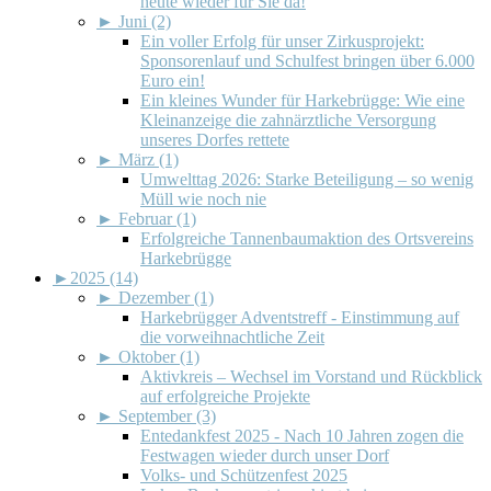
heute wieder für Sie da!
►
Juni (2)
Ein voller Erfolg für unser Zirkusprojekt:
Sponsorenlauf und Schulfest bringen über 6.000
Euro ein!
Ein kleines Wunder für Harkebrügge: Wie eine
Kleinanzeige die zahnärztliche Versorgung
unseres Dorfes rettete
►
März (1)
Umwelttag 2026: Starke Beteiligung – so wenig
Müll wie noch nie
►
Februar (1)
Erfolgreiche Tannenbaumaktion des Ortsvereins
Harkebrügge
►
2025 (14)
►
Dezember (1)
Harkebrügger Adventstreff - Einstimmung auf
die vorweihnachtliche Zeit
►
Oktober (1)
Aktivkreis – Wechsel im Vorstand und Rückblick
auf erfolgreiche Projekte
►
September (3)
Entedankfest 2025 - Nach 10 Jahren zogen die
Festwagen wieder durch unser Dorf
Volks- und Schützenfest 2025