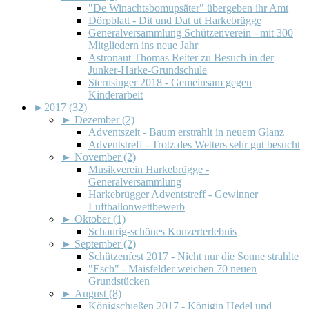
"De Winachtsbomupsäter" übergeben ihr Amt
Dörpblatt - Dit und Dat ut Harkebrügge
Generalversammlung Schützenverein - mit 300
Mitgliedern ins neue Jahr
Astronaut Thomas Reiter zu Besuch in der
Junker-Harke-Grundschule
Sternsinger 2018 - Gemeinsam gegen
Kinderarbeit
►
2017 (32)
►
Dezember (2)
Adventszeit - Baum erstrahlt in neuem Glanz
Adventstreff - Trotz des Wetters sehr gut besucht
►
November (2)
Musikverein Harkebrügge -
Generalversammlung
Harkebrügger Adventstreff - Gewinner
Luftballonwettbewerb
►
Oktober (1)
Schaurig-schönes Konzerterlebnis
►
September (2)
Schützenfest 2017 - Nicht nur die Sonne strahlte
"Esch" - Maisfelder weichen 70 neuen
Grundstücken
►
August (8)
Königschießen 2017 - Königin Hedel und