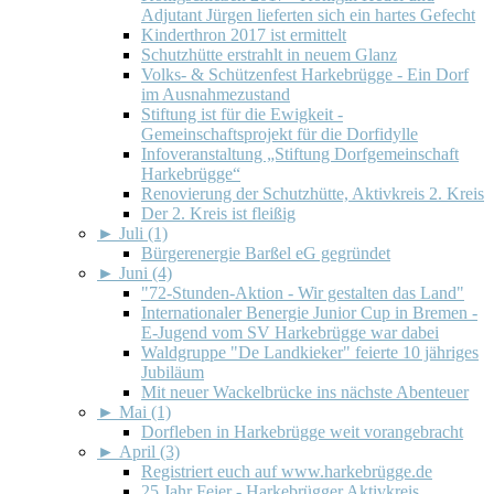
Adjutant Jürgen lieferten sich ein hartes Gefecht
Kinderthron 2017 ist ermittelt
Schutzhütte erstrahlt in neuem Glanz
Volks- & Schützenfest Harkebrügge - Ein Dorf
im Ausnahmezustand
Stiftung ist für die Ewigkeit -
Gemeinschaftsprojekt für die Dorfidylle
Infoveranstaltung „Stiftung Dorfgemeinschaft
Harkebrügge“
Renovierung der Schutzhütte, Aktivkreis 2. Kreis
Der 2. Kreis ist fleißig
►
Juli (1)
Bürgerenergie Barßel eG gegründet
►
Juni (4)
"72-Stunden-Aktion - Wir gestalten das Land"
Internationaler Benergie Junior Cup in Bremen -
E-Jugend vom SV Harkebrügge war dabei
Waldgruppe "De Landkieker" feierte 10 jähriges
Jubiläum
Mit neuer Wackelbrücke ins nächste Abenteuer
►
Mai (1)
Dorfleben in Harkebrügge weit vorangebracht
►
April (3)
Registriert euch auf www.harkebrügge.de
25 Jahr Feier - Harkebrügger Aktivkreis