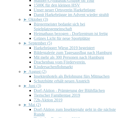
Männer-Gymnastik-Gruppe on Tour
1500€ für den kleinen HSV
Unser neuer Ortsverein Harkebrügge
Damit Harkebrügge im Advent wieder strahlt
►
Oktober (3)
Bürgermeister bedankt sich bei
Spielplatzgemeinschaft
Heimathaus bezogen - Dorfzentrum ist fertig
Grünes Licht für neue Sportplätze
►
September (5)
Harkebrügger Wiesn 2019 begeistert
Bildergalerie zum Tagesausflug nach Hamburg
Mit mehr als 300 Personen nach Hamburg
Drachenbau vom Förderverein.
Kindersachenflohmarkt
►
August (2)
Insektenhotels als Belohnung fürs Mitmachen
Schutzhütte erhält neuen Anstrich
►
Juni (3)
Dorf-Aktion - Prämierung der Blühflächen
Tierischer Familientag 2019
72h-Aktion 2019
►
Mai (2)
Dorf-Aktion zum Insektenjahr geht in die nächste
Runde