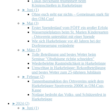
Lukas Beckmann triumphiert beim
Königsschießen in Harkebrügge
►
Juni (1)
Ohne euch geht gar nichts – Gemeinsam stark für
den OM-Cup!
►
Mai (3)
Erster Spendenlauf vom FÖFF ein großer Erfolg
Wasserspielplatzes beim St. Marien Kindergarten
- Ortsverein unterstützt mit einer Spende
Wie sich Harkebrügge vor 40 Jahren bei der
Dorferneuerung veränderte
►
März (3)
Tolle Beteiligung und bestes Wetter beim
Seminar "Obstbäume richtig schneiden"
Wiederbelebte Rastmöglichkeit in Harkebrügge
Umwelttag in Harkebrügge: Rekordbeteiligung
und bestes Wetter zum 25-jährigen Jubiläum
►
Februar (2)
Tannenbaumaktion des Ortsvereins spielt dem
Harkebrügger Sportverein 2000€ in OM-Cup-
Kasse
Notlage bedroht das Volks- und Schützenfest in
Harkebrügge
►
2024 (2)
►
Juni (1)