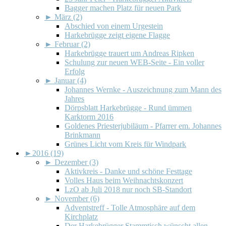
Bagger machen Platz für neuen Park
►
März (2)
Abschied von einem Urgestein
Harkebrügge zeigt eigene Flagge
►
Februar (2)
Harkebrügge trauert um Andreas Ripken
Schulung zur neuen WEB-Seite - Ein voller
Erfolg
►
Januar (4)
Johannes Wernke - Auszeichnung zum Mann des
Jahres
Dörpsblatt Harkebrügge - Rund ümmen
Karktorm 2016
Goldenes Priesterjubiläum - Pfarrer em. Johannes
Brinkmann
Grünes Licht vom Kreis für Windpark
►
2016 (19)
►
Dezember (3)
Aktivkreis - Danke und schöne Festtage
Volles Haus beim Weihnachtskonzert
LzO ab Juli 2018 nur noch SB-Standort
►
November (6)
Adventstreff - Tolle Atmosphäre auf dem
Kirchplatz
Der Harkebrügger Stammtisch wünscht allen