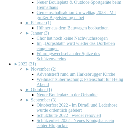
Neuer Bouleplatz & Outdoor-Sportgeräte beim
Heimathaus
Gemeinschaftsaktion Umwelttag 2023 - Mit
großer Begeisterung dabei
►
Februar (1)
Hühner aus dem Bauwagen beobachten
►
Januar (3)
Chor hat noch keine Nachwuchssorgen
Im „Dörpsblatt“ wird wieder das Dorfleben
eingefangen
Führungswechsel an der Spitze des
Schützenvereins
►
2022 (21)
►
November (2)
Adventstreff rund um Harkebrügger Kirche
Weihnachtsüberraschung: Patenschaft für Heilig
Abend
►
Oktober (1)
Neuer Bouleplatz in der Ortsmitte
►
September (3)
Oktoberfest 2022 - Im Dirndl und Lederhose
wurde ordentlich gefeiert
Schutzhütte 2022 - wieder renoviert
Schützenfest 2022 - Neues Königshaus ein
echter Hingucker