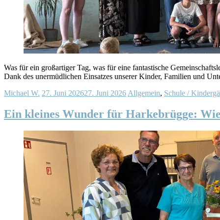
Was für ein großartiger Tag, was für eine fantastische Gemeinschaft
Dank des unermüdlichen Einsatzes unserer Kinder, Familien und Unte
Michael W.
27. Juni 2026
27. Juni 2026
Allgemein
,
Schule / Kindergä
Ein kleines Wunder für Harkebrügge: Wie e