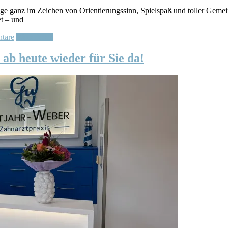
ganz im Zeichen von Orientierungssinn, Spielspaß und toller Gemeins
et – und
tare
Weiterlesen
ab heute wieder für Sie da!