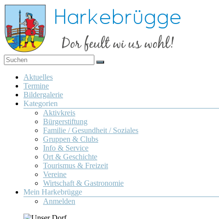
Zum
Inhalt
springen
Dor
Harkebrügge
feult
Menü
Aktuelles
wi us
Termine
wohl!
Bildergalerie
Kategorien
Aktivkreis
Bürgerstiftung
Familie / Gesundheit / Soziales
Gruppen & Clubs
Info & Service
Ort & Geschichte
Tourismus & Freizeit
Vereine
Wirtschaft & Gastronomie
Mein Harkebrügge
Anmelden