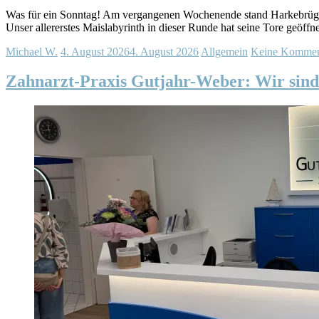
Was für ein Sonntag! Am vergangenen Wochenende stand Harkebrügge 
Unser allererstes Maislabyrinth in dieser Runde hat seine Tore geöffn
Michael W.
4. August 2026
4. August 2026
Allgemein
Keine Kommen
Zahnarzt-Praxis Gutjahr-Weber: Wir sind 