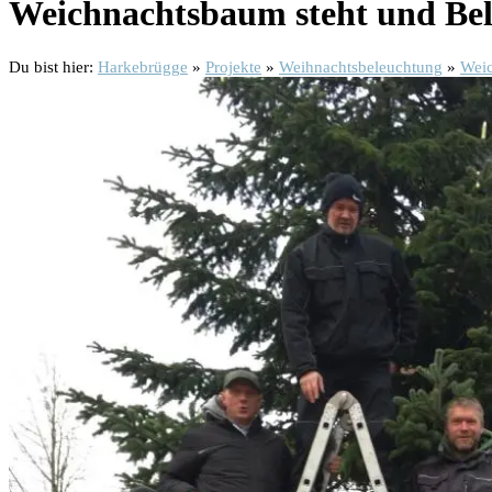
Weichnachtsbaum steht und Bel
Du bist hier:
Harkebrügge
»
Projekte
»
Weihnachtsbeleuchtung
»
Weic