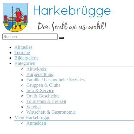
Zum
Inhalt
springen
Dor
Harkebrügge
feult
Menü
Aktuelles
wi us
Termine
wohl!
Bildergalerie
Kategorien
Aktivkreis
Bürgerstiftung
Familie / Gesundheit / Soziales
Gruppen & Clubs
Info & Service
Ort & Geschichte
Tourismus & Freizeit
Vereine
Wirtschaft & Gastronomie
Mein Harkebrügge
Anmelden