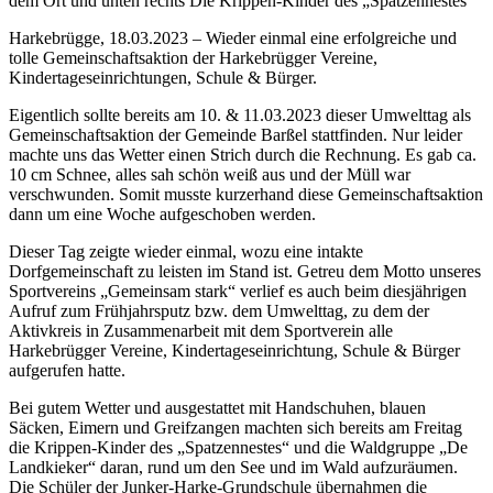
dem Ort und unten rechts Die Krippen-Kinder des „Spatzennestes“
Harkebrügge, 18.03.2023 – Wieder einmal eine erfolgreiche und
tolle Gemeinschaftsaktion der Harkebrügger Vereine,
Kindertageseinrichtungen, Schule & Bürger.
Eigentlich sollte bereits am 10. & 11.03.2023 dieser Umwelttag als
Gemeinschaftsaktion der Gemeinde Barßel stattfinden. Nur leider
machte uns das Wetter einen Strich durch die Rechnung. Es gab ca.
10 cm Schnee, alles sah schön weiß aus und der Müll war
verschwunden. Somit musste kurzerhand diese Gemeinschaftsaktion
dann um eine Woche aufgeschoben werden.
Dieser Tag zeigte wieder einmal, wozu eine intakte
Dorfgemeinschaft zu leisten im Stand ist. Getreu dem Motto unseres
Sportvereins „Gemeinsam stark“ verlief es auch beim diesjährigen
Aufruf zum Frühjahrsputz bzw. dem Umwelttag, zu dem der
Aktivkreis in Zusammenarbeit mit dem Sportverein alle
Harkebrügger Vereine, Kindertageseinrichtung, Schule & Bürger
aufgerufen hatte.
Bei gutem Wetter und ausgestattet mit Handschuhen, blauen
Säcken, Eimern und Greifzangen machten sich bereits am Freitag
die Krippen-Kinder des „Spatzennestes“ und die Waldgruppe „De
Landkieker“ daran, rund um den See und im Wald aufzuräumen.
Die Schüler der Junker-Harke-Grundschule übernahmen die