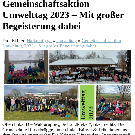
Gemeinschaftsaktion
Umwelttag 2023 – Mit großer
Begeisterung dabei
Du bist hier:
Harkebrügge
»
Umwelttag
»
Gemeinschaftsaktion
Umwelttag 2023 – Mit großer Begeisterung dabei
Oben links: Die Waldgruppe „De Landkieker“, oben rechts: Die
Grundschule Harkebrügge, unten links: Bürger & Teilnehmer aus