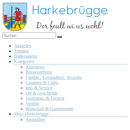
Zum
Inhalt
springen
Dor
Harkebrügge
feult
Menü
Aktuelles
wi us
Termine
wohl!
Bildergalerie
Kategorien
Aktivkreis
Bürgerstiftung
Familie / Gesundheit / Soziales
Gruppen & Clubs
Info & Service
Ort & Geschichte
Tourismus & Freizeit
Vereine
Wirtschaft & Gastronomie
Mein Harkebrügge
Anmelden