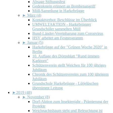
Absage Stiftungsfest
Gedenkstein erinnert an Bombenangriff
Müll-Sammlung in Harkebrügge
►
März (4)
Kontaktverbot: Beschlüsse im Überblick
UMWELTAKTION - Harkebrügger
Grundschüler sammelten Müll
Bund-Länder-Vereinbarung zum Coronvirus
HSV arbeitet am Festprogramm
►
Januar (5)
Harkebrügge auf der "Grünen Woche 2020" in
Berlin
10. Auflage des Dörpsblatt "Rund ümmen
Karktorn"
Schützenverein stellt Weichen für 100 jähriges
Jubiläum
Chronik des Schützenvereins zum 100 jährigem
Jubiläum
Grundschule Harkebrügge - Lütjelüschen
übernimmt Leitung
►
2019 (48)
►
November (8)
Dorf-Aktion zum Insektenjahr - Prämierung der
Projekte
Weichnachtsbaum steht und Beleuchtung ist