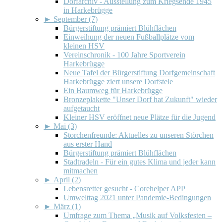
Dorfarchiv - Ausstellung zum Kriegsende 1945
in Harkebrügge
►
September (7)
Bürgerstiftung prämiert Blühflächen
Einweihung der neuen Fußballplätze vom
kleinen HSV
Vereinschronik - 100 Jahre Sportverein
Harkebrügge
Neue Tafel der Bürgerstiftung Dorfgemeinschaft
Harkebrügge ziert unsere Dorfstele
Ein Baumweg für Harkebrügge
Bronzeplakette "Unser Dorf hat Zukunft" wieder
aufgetaucht
Kleiner HSV eröffnet neue Plätze für die Jugend
►
Mai (3)
Storchenfreunde: Aktuelles zu unseren Störchen
aus erster Hand
Bürgerstiftung prämiert Blühflächen
Stadtradeln - Für ein gutes Klima und jeder kann
mitmachen
►
April (2)
Lebensretter gesucht - Corehelper APP
Umwelttag 2021 unter Pandemie-Bedingungen
►
März (1)
Umfrage zum Thema „Musik auf Volksfesten –