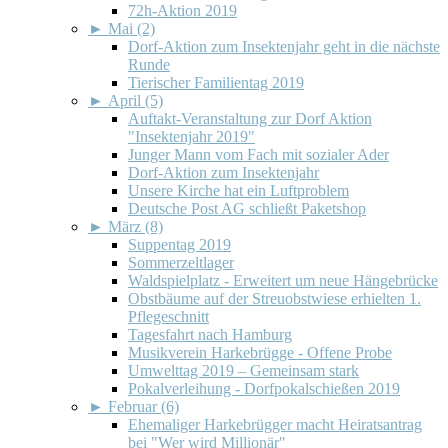
72h-Aktion 2019
►
Mai (2)
Dorf-Aktion zum Insektenjahr geht in die nächste
Runde
Tierischer Familientag 2019
►
April (5)
Auftakt-Veranstaltung zur Dorf Aktion
"Insektenjahr 2019"
Junger Mann vom Fach mit sozialer Ader
Dorf-Aktion zum Insektenjahr
Unsere Kirche hat ein Luftproblem
Deutsche Post AG schließt Paketshop
►
März (8)
Suppentag 2019
Sommerzeltlager
Waldspielplatz - Erweitert um neue Hängebrücke
Obstbäume auf der Streuobstwiese erhielten 1.
Pflegeschnitt
Tagesfahrt nach Hamburg
Musikverein Harkebrügge - Offene Probe
Umwelttag 2019 – Gemeinsam stark
Pokalverleihung - Dorfpokalschießen 2019
►
Februar (6)
Ehemaliger Harkebrügger macht Heiratsantrag
bei "Wer wird Millionär"