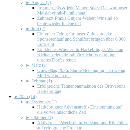
►
August (2)
Irrgarten, Eis & jede Menge Spaß: Das war unser
Maislabyrinth-Familientag!
Zahnarzt-Praxis Gutjahr-Weber: Wir sind ab
heute wieder für Sie da!
►
Juni (2)
Ein voller Erfolg für unser Zirkusprojekt:
Sponsorenlauf und Schulfest bringen über 6.000
Euro ein!
Ein kleines Wunder für Harkebrügge: Wie eine
Kleinanzeige die zahnärztliche Versorgung
unseres Dorfes rettete
►
März (1)
Umwelttag 2026: Starke Beteiligung – so wenig
Müll wie noch nie
►
Februar (1)
Erfolgreiche Tannenbaumaktion des Ortsvereins
Harkebrügge
►
2025 (14)
►
Dezember (1)
Harkebrügger Adventstreff - Einstimmung auf
die vorweihnachtliche Zeit
►
Oktober (1)
Aktivkreis – Wechsel im Vorstand und Rückblick
auf erfolgreiche Projekte