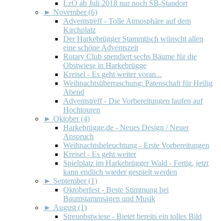
LzO ab Juli 2018 nur noch SB-Standort
►
November (6)
Adventstreff - Tolle Atmosphäre auf dem
Kirchplatz
Der Harkebrügger Stammtisch wünscht allen
eine schöne Adventszeit
Rotary Club spendiert sechs Bäume für die
Obstwiese in Harkebrügge
Kreisel - Es geht weiter voran...
Weihnachtsüberraschung: Patenschaft für Heilig
Abend
Adventstreff - Die Vorbereitungen laufen auf
Hochtouren
►
Oktober (4)
Harkebrügge.de - Neues Design / Neuer
Anspruch
Weihnachtsbeleuchtung - Erste Vorbereitungen
Kreisel - Es geht weiter
Spielplatz im Harkebrügger Wald - Fertig, jetzt
kann endlich wieder gespielt werden
►
September (1)
Oktoberfest - Beste Stimmung bei
Baumstammsägen und Musik
►
August (1)
Streuobstwiese - Bietet bereits ein tolles Bild