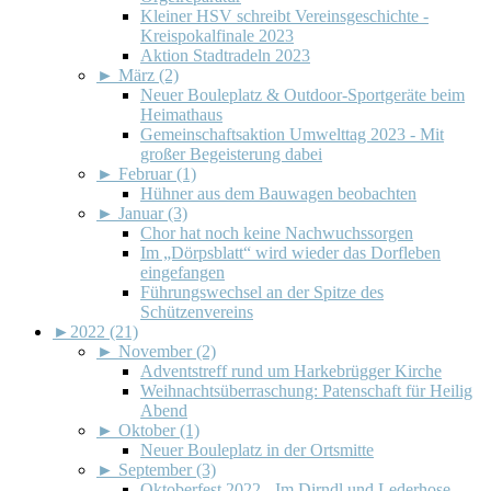
Kleiner HSV schreibt Vereinsgeschichte -
Kreispokalfinale 2023
Aktion Stadtradeln 2023
►
März (2)
Neuer Bouleplatz & Outdoor-Sportgeräte beim
Heimathaus
Gemeinschaftsaktion Umwelttag 2023 - Mit
großer Begeisterung dabei
►
Februar (1)
Hühner aus dem Bauwagen beobachten
►
Januar (3)
Chor hat noch keine Nachwuchssorgen
Im „Dörpsblatt“ wird wieder das Dorfleben
eingefangen
Führungswechsel an der Spitze des
Schützenvereins
►
2022 (21)
►
November (2)
Adventstreff rund um Harkebrügger Kirche
Weihnachtsüberraschung: Patenschaft für Heilig
Abend
►
Oktober (1)
Neuer Bouleplatz in der Ortsmitte
►
September (3)
Oktoberfest 2022 - Im Dirndl und Lederhose