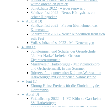
wurde ordentlich gefeiert
Schutzhütte 2022 - wieder renoviert
Schützenfest 2022 - Neues Königshaus ein
echter Hingucker
►
August (3)
Schützenfest 2022 - Frauen übernehmen das
Kommando
Schützenfest 2022 - Neuer Kinderthron freut sich
aufs Fest
Volksschützenfest 2022 - Mit Neuerungen
►
Juli (3)
Schülerinnen und Schüler der Grundschule
"Junker Harke" befreien Ort von
Zigarettenstummeln
Musikverein Harkebrügge - Mit Picknickkorb
und Orchestermusik in den Sommer
Bürgerstiftung unterstützt Kolping-Werkstatt in
Harkebrügge mit einer neuen Nähmaschine
►
Juni (1)
Ehrung Heinz Frerichs für die Einrichtung des
Dorfarchivs
►
April (3)
Fußballcamp 2022 – 1. FC Köln zu Gast beim
SV Harkebrügge