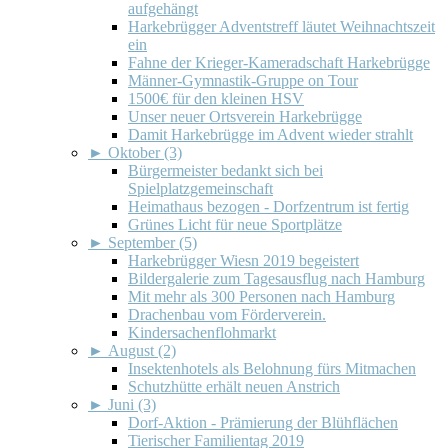
aufgehängt
Harkebrügger Adventstreff läutet Weihnachtszeit
ein
Fahne der Krieger-Kameradschaft Harkebrügge
Männer-Gymnastik-Gruppe on Tour
1500€ für den kleinen HSV
Unser neuer Ortsverein Harkebrügge
Damit Harkebrügge im Advent wieder strahlt
►
Oktober (3)
Bürgermeister bedankt sich bei
Spielplatzgemeinschaft
Heimathaus bezogen - Dorfzentrum ist fertig
Grünes Licht für neue Sportplätze
►
September (5)
Harkebrügger Wiesn 2019 begeistert
Bildergalerie zum Tagesausflug nach Hamburg
Mit mehr als 300 Personen nach Hamburg
Drachenbau vom Förderverein.
Kindersachenflohmarkt
►
August (2)
Insektenhotels als Belohnung fürs Mitmachen
Schutzhütte erhält neuen Anstrich
►
Juni (3)
Dorf-Aktion - Prämierung der Blühflächen
Tierischer Familientag 2019