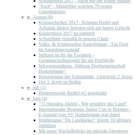
Schützenfest 2017 - Nicht nur die Sonne strahlte
"Esch" - Maisfelder weichen 70 neuen
Grundstücken
►
August (8)
Königschießen 2017 - Königin Hedel und
Adjutant Jürgen lieferten sich ein hartes Gefecht
Kinderthron 2017 ist ermittelt
Schutzhütte erstrahlt in neuem Glanz
Volks- & Schützenfest Harkebrügge - Ein Dorf
im Ausnahmezustand
Stiftung ist für die Ewigkeit -
Gemeinschaftsprojekt für die Dorfidylle
Infoveranstaltung „Stiftung Dorfgemeinschaft
Harkebrügge“
Renovierung der Schutzhütte, Aktivkreis 2. Kreis
Der 2. Kreis ist fleißig
►
Juli (1)
Bürgerenergie Barßel eG gegründet
►
Juni (4)
"72-Stunden-Aktion - Wir gestalten das Land"
Internationaler Benergie Junior Cup in Bremen -
E-Jugend vom SV Harkebrügge war dabei
Waldgruppe "De Landkieker" feierte 10 jähriges
Jubiläum
Mit neuer Wackelbrücke ins nächste Abenteuer