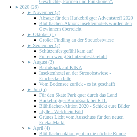
Geschichte, Formen und Funktionen“.
►
2020 (26)
►
November (2)
Absage für den Harkebrügger Adventstreff 2020
Blühflächen-Aktion: Insektenhotels wurden den
Gewinnern überreicht
►
Oktober (1)
Großer Findling an der Streuobstwiese
►
September (2)
Schützenfestgefühl kam auf
Für ein wenig Schützenfest-Gefühl
►
August (3)
Barfußpark auf KIKA
Insektenhotel an der Streuobstwiese -
Einchecken bitte
Vom Bodensee zurück - es ist geschafft
►
Juli (5)
Für den Skate Park quer durch das Land
Harkebrügger Barfußpark bei RTL
Blühflächen-Aktion 2020 - Schickt eure Bilder
Idylle - Welch ein Bild
Grünes Licht vom Ausschuss für den neuen
Edeka-Markt
►
April (4)
Blühflächenaktion geht in die nächste Runde