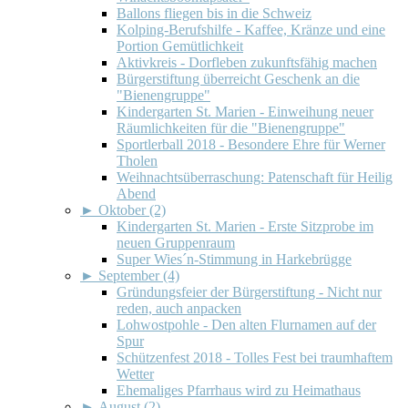
Ballons fliegen bis in die Schweiz
Kolping-Berufshilfe - Kaffee, Kränze und eine
Portion Gemütlichkeit
Aktivkreis - Dorfleben zukunftsfähig machen
Bürgerstiftung überreicht Geschenk an die
"Bienengruppe"
Kindergarten St. Marien - Einweihung neuer
Räumlichkeiten für die "Bienengruppe"
Sportlerball 2018 - Besondere Ehre für Werner
Tholen
Weihnachtsüberraschung: Patenschaft für Heilig
Abend
►
Oktober (2)
Kindergarten St. Marien - Erste Sitzprobe im
neuen Gruppenraum
Super Wies´n-Stimmung in Harkebrügge
►
September (4)
Gründungsfeier der Bürgerstiftung - Nicht nur
reden, auch anpacken
Lohwostpohle - Den alten Flurnamen auf der
Spur
Schützenfest 2018 - Tolles Fest bei traumhaftem
Wetter
Ehemaliges Pfarrhaus wird zu Heimathaus
►
August (2)