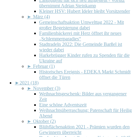
Landjugend hat sich neu aufgestellt - Vorsitz
übernimmt Adrian Steinkamp
Kleiner HSV: Hubert Ideler bleibt Vorsitzender
►
März (4)
Gemeinschaftsaktion Umwelttag 2022 - Mit
großer Begeisterung dabei
Familienbäckerei mit Herz öffnet ihr neues
„Schlemmerparadies“
Stadtradeln 2022: Die Gemeinde Barßel ist
wieder dabei
Harkebrügger Kinder rufen zu Spenden für die
Ukraine auf
►
Februar (1)
Historisches Ereignis - EDEKA Markt Schmidt
öffnet die Türen
►
2021 (18)
►
November (3)
Weihnachtsgeschenk: Bilder aus vergangener
Zeit
Eine schöne Adventszeit
Weihnachtsüberraschung: Patenschaft für Heilig
Abend
►
Oktober (2)
Blühflächenaktion 2021 - Prämien wurden den
Gewinnern überreicht