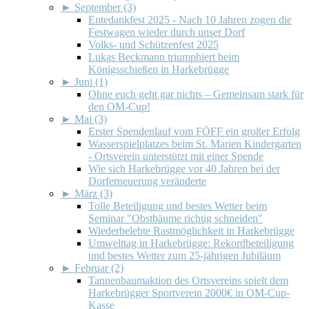
►
September (3)
Entedankfest 2025 - Nach 10 Jahren zogen die
Festwagen wieder durch unser Dorf
Volks- und Schützenfest 2025
Lukas Beckmann triumphiert beim
Königsschießen in Harkebrügge
►
Juni (1)
Ohne euch geht gar nichts – Gemeinsam stark für
den OM-Cup!
►
Mai (3)
Erster Spendenlauf vom FÖFF ein großer Erfolg
Wasserspielplatzes beim St. Marien Kindergarten
- Ortsverein unterstützt mit einer Spende
Wie sich Harkebrügge vor 40 Jahren bei der
Dorferneuerung veränderte
►
März (3)
Tolle Beteiligung und bestes Wetter beim
Seminar "Obstbäume richtig schneiden"
Wiederbelebte Rastmöglichkeit in Harkebrügge
Umwelttag in Harkebrügge: Rekordbeteiligung
und bestes Wetter zum 25-jährigen Jubiläum
►
Februar (2)
Tannenbaumaktion des Ortsvereins spielt dem
Harkebrügger Sportverein 2000€ in OM-Cup-
Kasse