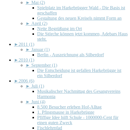
►
Mai (2)
Spielplatz im Harkebrügger Wald - Die Basis ist
geschaffen
Gestaltung des neuen Kreisels nimmt Form an
►
April (2)
Nette Begrüßung im Ort
Die Störche können jetzt kommen, Adebars Haus
steht.
►
2011 (1)
►
Januar (1)
Berlin - Auszeichnung als Silberdorf
►
2010 (1)
►
September (1)
Die Entscheidung ist gefallen Harkebrügge ist
ein Silberdorf
►
2006 (6)
►
Juli (1)
Musikalischer Nachmittag des Gesangvereins
Harmonia
►
Juni (4)
8.500 Besucher erleben Hof-Alltag
1. Pfingstsause in Harkebrügge
Pfiffige Idee hilft Schule - 1000000-Cent für
einen guten Zweck
Fischlehrpfad