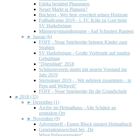
Edeka bestätigt Planungen
Neuer Markt in Planung?
Bücherei - Wer liest, erweitert seinen Horizont
Fußballcamp 2019 - 1. FC Köln zu Gast beim
SV Harkebrügge
Männergymnastikgruppe - Auf Schusters Rappen
►
Januar (6)
FÖFF - Neue Spielgeräte bringen Kinder zum
Strahlen
SV Harkebrügge - Große Vorfreude auf runden
Geburtstag
"Dörpsblatt" 2018
Schützenverein startet mit neuem Vorstand ins
Jahr 2019
Sternsinger 2019 - „Wir gehören zusammen – in
Peru und Weltweit“
FÖFF - Neue Spielgeräte für die Grundschule
►
2018 (35)
►
Dezember (1)
Archiv im Heimathaus - Alte Schätze an
zentralem Ort
►
November (9)
Adventstreff - Eugen Block signiert Heimatbuch
Generationswechsel bei „De
Winachtsboomupsäter“