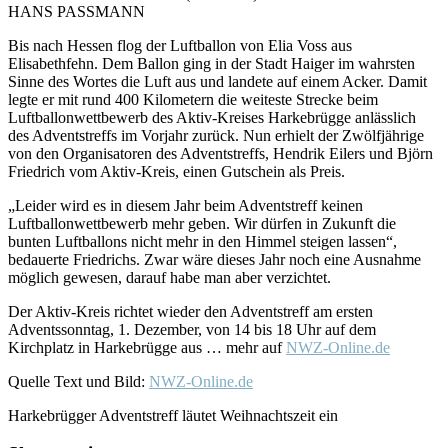
HANS PASSMANN
Bis nach Hessen flog der Luftballon von Elia Voss aus
Elisabethfehn. Dem Ballon ging in der Stadt Haiger im wahrsten
Sinne des Wortes die Luft aus und landete auf einem Acker. Damit
legte er mit rund 400 Kilometern die weiteste Strecke beim
Luftballonwettbewerb des Aktiv-Kreises Harkebrügge anlässlich
des Adventstreffs im Vorjahr zurück. Nun erhielt der Zwölfjährige
von den Organisatoren des Adventstreffs, Hendrik Eilers und Björn
Friedrich vom Aktiv-Kreis, einen Gutschein als Preis.
„Leider wird es in diesem Jahr beim Adventstreff keinen
Luftballonwettbewerb mehr geben. Wir dürfen in Zukunft die
bunten Luftballons nicht mehr in den Himmel steigen lassen“,
bedauerte Friedrichs. Zwar wäre dieses Jahr noch eine Ausnahme
möglich gewesen, darauf habe man aber verzichtet.
Der Aktiv-Kreis richtet wieder den Adventstreff am ersten
Adventssonntag, 1. Dezember, von 14 bis 18 Uhr auf dem
Kirchplatz in Harkebrügge aus … mehr auf
NWZ-Online.de
Quelle Text und Bild:
NWZ-Online.de
Harkebrügger Adventstreff läutet Weihnachtszeit ein