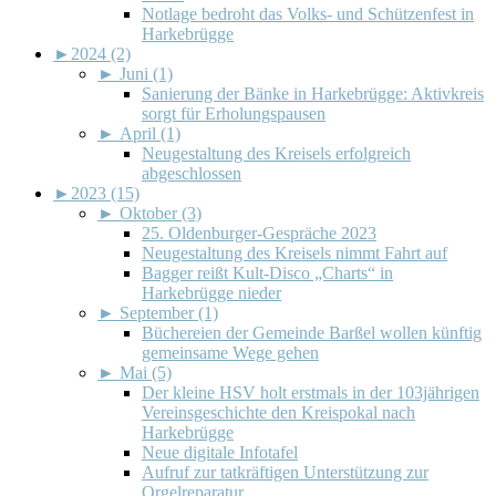
Notlage bedroht das Volks- und Schützenfest in
Harkebrügge
►
2024 (2)
►
Juni (1)
Sanierung der Bänke in Harkebrügge: Aktivkreis
sorgt für Erholungspausen
►
April (1)
Neugestaltung des Kreisels erfolgreich
abgeschlossen
►
2023 (15)
►
Oktober (3)
25. Oldenburger-Gespräche 2023
Neugestaltung des Kreisels nimmt Fahrt auf
Bagger reißt Kult-Disco „Charts“ in
Harkebrügge nieder
►
September (1)
Büchereien der Gemeinde Barßel wollen künftig
gemeinsame Wege gehen
►
Mai (5)
Der kleine HSV holt erstmals in der 103jährigen
Vereinsgeschichte den Kreispokal nach
Harkebrügge
Neue digitale Infotafel
Aufruf zur tatkräftigen Unterstützung zur
Orgelreparatur