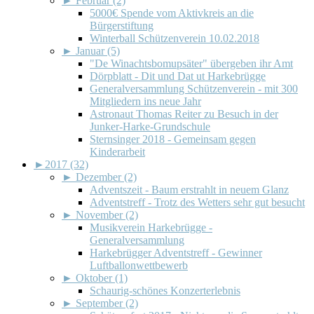
►
Februar (2)
5000€ Spende vom Aktivkreis an die
Bürgerstiftung
Winterball Schützenverein 10.02.2018
►
Januar (5)
"De Winachtsbomupsäter" übergeben ihr Amt
Dörpblatt - Dit und Dat ut Harkebrügge
Generalversammlung Schützenverein - mit 300
Mitgliedern ins neue Jahr
Astronaut Thomas Reiter zu Besuch in der
Junker-Harke-Grundschule
Sternsinger 2018 - Gemeinsam gegen
Kinderarbeit
►
2017 (32)
►
Dezember (2)
Adventszeit - Baum erstrahlt in neuem Glanz
Adventstreff - Trotz des Wetters sehr gut besucht
►
November (2)
Musikverein Harkebrügge -
Generalversammlung
Harkebrügger Adventstreff - Gewinner
Luftballonwettbewerb
►
Oktober (1)
Schaurig-schönes Konzerterlebnis
►
September (2)