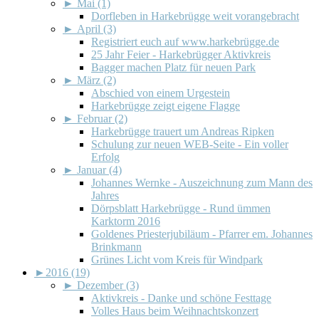
►
Mai (1)
Dorfleben in Harkebrügge weit vorangebracht
►
April (3)
Registriert euch auf www.harkebrügge.de
25 Jahr Feier - Harkebrügger Aktivkreis
Bagger machen Platz für neuen Park
►
März (2)
Abschied von einem Urgestein
Harkebrügge zeigt eigene Flagge
►
Februar (2)
Harkebrügge trauert um Andreas Ripken
Schulung zur neuen WEB-Seite - Ein voller
Erfolg
►
Januar (4)
Johannes Wernke - Auszeichnung zum Mann des
Jahres
Dörpsblatt Harkebrügge - Rund ümmen
Karktorm 2016
Goldenes Priesterjubiläum - Pfarrer em. Johannes
Brinkmann
Grünes Licht vom Kreis für Windpark
►
2016 (19)
►
Dezember (3)
Aktivkreis - Danke und schöne Festtage
Volles Haus beim Weihnachtskonzert