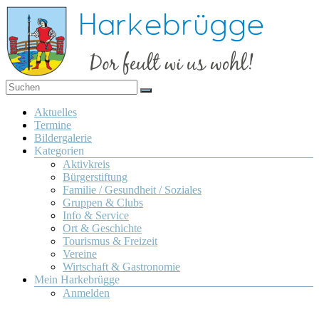
Zum
Inhalt
springen
Dor
Harkebrügge
feult
Menü
Aktuelles
wi us
Termine
wohl!
Bildergalerie
Kategorien
Aktivkreis
Bürgerstiftung
Familie / Gesundheit / Soziales
Gruppen & Clubs
Info & Service
Ort & Geschichte
Tourismus & Freizeit
Vereine
Wirtschaft & Gastronomie
Mein Harkebrügge
Anmelden