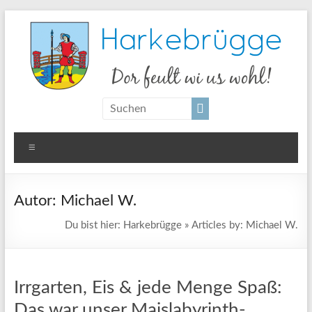
Zum
Inhalt
springen
Harkebrügge
Dor
feult
wi us
Menü
wohl!
Autor:
Michael W.
Du bist hier:
Harkebrügge
»
Articles by:
Michael W.
Irrgarten, Eis & jede Menge Spaß:
Das war unser Maislabyrinth-