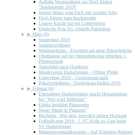
Auftakt-Veranstaltung zur Dorf Aktion
"Insektenjahr 2019"
Junger Mann vom Fach mit sozialer Ader
Dorf-Aktion zum Insektenjahr
Unsere Kirche hat ein Luftproblem
Deutsche Post AG schließt Paketshop
►
März (8)
Suppentag 2019
Sommerzeltlager
Waldspielplatz - Erweitert um neue Hängebrücke
Obstbäume auf der Streuobstwiese erhielten 1.
Pflegeschnitt
Tagesfahrt nach Hamburg
Musikverein Harkebrügge - Offene Probe
Umwelttag 2019 – Gemeinsam stark
Pokalverleihung - Dorfpokalschießen 2019
►
Februar (6)
Ehemaliger Harkebrügger macht Heiratsantrag
bei "Wer wird Millionär"
Edeka bestätigt Planungen
Neuer Markt in Planung?
Bücherei - Wer liest, erweitert seinen Horizont
Fußballcamp 2019 - 1. FC Köln zu Gast beim
SV Harkebrügge
Männergymnastikgruppe - Auf Schusters Rappen