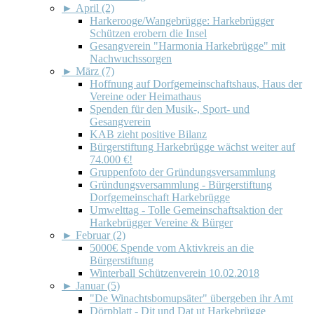
►
April (2)
Harkerooge/Wangebrügge: Harkebrügger
Schützen erobern die Insel
Gesangverein "Harmonia Harkebrügge" mit
Nachwuchssorgen
►
März (7)
Hoffnung auf Dorfgemeinschaftshaus, Haus der
Vereine oder Heimathaus
Spenden für den Musik-, Sport- und
Gesangverein
KAB zieht positive Bilanz
Bürgerstiftung Harkebrügge wächst weiter auf
74.000 €!
Gruppenfoto der Gründungsversammlung
Gründungsversammlung - Bürgerstiftung
Dorfgemeinschaft Harkebrügge
Umwelttag - Tolle Gemeinschaftsaktion der
Harkebrügger Vereine & Bürger
►
Februar (2)
5000€ Spende vom Aktivkreis an die
Bürgerstiftung
Winterball Schützenverein 10.02.2018
►
Januar (5)
"De Winachtsbomupsäter" übergeben ihr Amt
Dörpblatt - Dit und Dat ut Harkebrügge