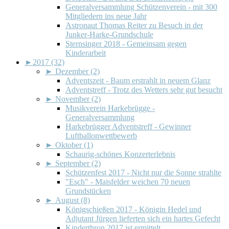
Generalversammlung Schützenverein - mit 300
Mitgliedern ins neue Jahr
Astronaut Thomas Reiter zu Besuch in der
Junker-Harke-Grundschule
Sternsinger 2018 - Gemeinsam gegen
Kinderarbeit
►
2017 (32)
►
Dezember (2)
Adventszeit - Baum erstrahlt in neuem Glanz
Adventstreff - Trotz des Wetters sehr gut besucht
►
November (2)
Musikverein Harkebrügge -
Generalversammlung
Harkebrügger Adventstreff - Gewinner
Luftballonwettbewerb
►
Oktober (1)
Schaurig-schönes Konzerterlebnis
►
September (2)
Schützenfest 2017 - Nicht nur die Sonne strahlte
"Esch" - Maisfelder weichen 70 neuen
Grundstücken
►
August (8)
Königschießen 2017 - Königin Hedel und
Adjutant Jürgen lieferten sich ein hartes Gefecht
Kinderthron 2017 ist ermittelt