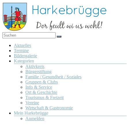
Zum
Inhalt
springen
Dor
Harkebrügge
feult
Menü
Aktuelles
wi us
Termine
wohl!
Bildergalerie
Kategorien
Aktivkreis
Bürgerstiftung
Familie / Gesundheit / Soziales
Gruppen & Clubs
Info & Service
Ort & Geschichte
Tourismus & Freizeit
Vereine
Wirtschaft & Gastronomie
Mein Harkebrügge
Anmelden