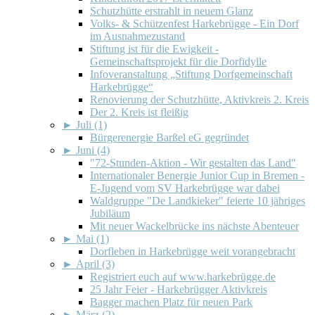
Schutzhütte erstrahlt in neuem Glanz
Volks- & Schützenfest Harkebrügge - Ein Dorf
im Ausnahmezustand
Stiftung ist für die Ewigkeit -
Gemeinschaftsprojekt für die Dorfidylle
Infoveranstaltung „Stiftung Dorfgemeinschaft
Harkebrügge“
Renovierung der Schutzhütte, Aktivkreis 2. Kreis
Der 2. Kreis ist fleißig
►
Juli (1)
Bürgerenergie Barßel eG gegründet
►
Juni (4)
"72-Stunden-Aktion - Wir gestalten das Land"
Internationaler Benergie Junior Cup in Bremen -
E-Jugend vom SV Harkebrügge war dabei
Waldgruppe "De Landkieker" feierte 10 jähriges
Jubiläum
Mit neuer Wackelbrücke ins nächste Abenteuer
►
Mai (1)
Dorfleben in Harkebrügge weit vorangebracht
►
April (3)
Registriert euch auf www.harkebrügge.de
25 Jahr Feier - Harkebrügger Aktivkreis
Bagger machen Platz für neuen Park
►
März (2)