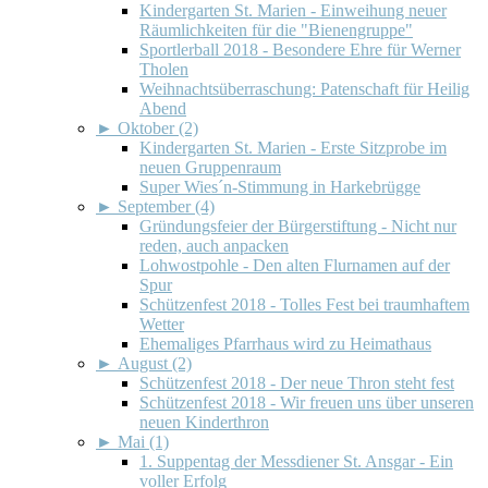
Kindergarten St. Marien - Einweihung neuer
Räumlichkeiten für die "Bienengruppe"
Sportlerball 2018 - Besondere Ehre für Werner
Tholen
Weihnachtsüberraschung: Patenschaft für Heilig
Abend
►
Oktober (2)
Kindergarten St. Marien - Erste Sitzprobe im
neuen Gruppenraum
Super Wies´n-Stimmung in Harkebrügge
►
September (4)
Gründungsfeier der Bürgerstiftung - Nicht nur
reden, auch anpacken
Lohwostpohle - Den alten Flurnamen auf der
Spur
Schützenfest 2018 - Tolles Fest bei traumhaftem
Wetter
Ehemaliges Pfarrhaus wird zu Heimathaus
►
August (2)
Schützenfest 2018 - Der neue Thron steht fest
Schützenfest 2018 - Wir freuen uns über unseren
neuen Kinderthron
►
Mai (1)
1. Suppentag der Messdiener St. Ansgar - Ein
voller Erfolg