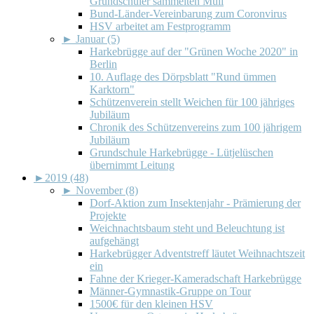
Grundschüler sammelten Müll
Bund-Länder-Vereinbarung zum Coronvirus
HSV arbeitet am Festprogramm
►
Januar (5)
Harkebrügge auf der "Grünen Woche 2020" in
Berlin
10. Auflage des Dörpsblatt "Rund ümmen
Karktorn"
Schützenverein stellt Weichen für 100 jähriges
Jubiläum
Chronik des Schützenvereins zum 100 jährigem
Jubiläum
Grundschule Harkebrügge - Lütjelüschen
übernimmt Leitung
►
2019 (48)
►
November (8)
Dorf-Aktion zum Insektenjahr - Prämierung der
Projekte
Weichnachtsbaum steht und Beleuchtung ist
aufgehängt
Harkebrügger Adventstreff läutet Weihnachtszeit
ein
Fahne der Krieger-Kameradschaft Harkebrügge
Männer-Gymnastik-Gruppe on Tour
1500€ für den kleinen HSV