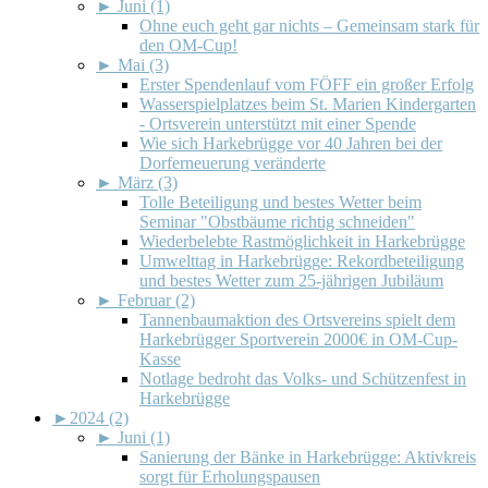
►
Juni (1)
Ohne euch geht gar nichts – Gemeinsam stark für
den OM-Cup!
►
Mai (3)
Erster Spendenlauf vom FÖFF ein großer Erfolg
Wasserspielplatzes beim St. Marien Kindergarten
- Ortsverein unterstützt mit einer Spende
Wie sich Harkebrügge vor 40 Jahren bei der
Dorferneuerung veränderte
►
März (3)
Tolle Beteiligung und bestes Wetter beim
Seminar "Obstbäume richtig schneiden"
Wiederbelebte Rastmöglichkeit in Harkebrügge
Umwelttag in Harkebrügge: Rekordbeteiligung
und bestes Wetter zum 25-jährigen Jubiläum
►
Februar (2)
Tannenbaumaktion des Ortsvereins spielt dem
Harkebrügger Sportverein 2000€ in OM-Cup-
Kasse
Notlage bedroht das Volks- und Schützenfest in
Harkebrügge
►
2024 (2)
►
Juni (1)
Sanierung der Bänke in Harkebrügge: Aktivkreis
sorgt für Erholungspausen