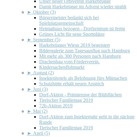
Unser neuer Ortsverein Harkebrügge
Damit Harkebrügge im Advent wieder strahlt
►
Oktober (3)
Bürgermeister bedankt sich bei
Spielplatzgemeinschaft
Heimathaus bezogen - Dorfzentrum ist fertig
Grünes Licht für neue Sportplätze
►
September (5)
Harkebrügger Wiesn 2019 begeistert
Bildergalerie zum Tagesausflug nach Hamburg
Mit mehr als 300 Personen nach Hamburg
Drachenbau vom Förderverein.
Kindersachenflohmarkt
►
August (2)
Insektenhotels als Belohnung fürs Mitmachen
Schutzhütte erhält neuen Anstrich
►
Juni (3)
Dorf-Aktion - Prämierung der Blühflächen
Tierischer Familientag 2019
72h-Aktion 2019
►
Mai (2)
Dorf-Aktion zum Insektenjahr geht in die nächste
Runde
Tierischer Familientag 2019
►
April (5)