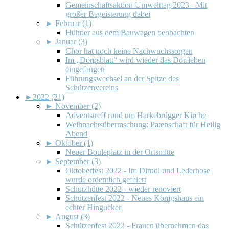
Gemeinschaftsaktion Umwelttag 2023 - Mit
großer Begeisterung dabei
►
Februar (1)
Hühner aus dem Bauwagen beobachten
►
Januar (3)
Chor hat noch keine Nachwuchssorgen
Im „Dörpsblatt“ wird wieder das Dorfleben
eingefangen
Führungswechsel an der Spitze des
Schützenvereins
►
2022 (21)
►
November (2)
Adventstreff rund um Harkebrügger Kirche
Weihnachtsüberraschung: Patenschaft für Heilig
Abend
►
Oktober (1)
Neuer Bouleplatz in der Ortsmitte
►
September (3)
Oktoberfest 2022 - Im Dirndl und Lederhose
wurde ordentlich gefeiert
Schutzhütte 2022 - wieder renoviert
Schützenfest 2022 - Neues Königshaus ein
echter Hingucker
►
August (3)
Schützenfest 2022 - Frauen übernehmen das