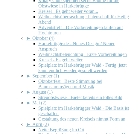
Rotary Club spendiert sechs Bäume für die
Obstwiese in Harkebrügge
Kreisel - Es geht weiter voran...
Weihnachtsüberraschung: Patenschaft für Heilig
Abend
Adventstreff - Die Vorbereitungen laufen auf
Hochtouren
►
Oktober (4)
Harkebrügge.de - Neues Design / Neuer
Anspruch
Weihnachtsbeleuchtung - Erste Vorbereitungen
Kreisel - Es geht weiter
Spielplatz im Harkebrügger Wald - Fertig, jetzt
kann endlich wieder gespielt werden
►
September (1)
Oktoberfest - Beste Stimmung bei
Baumstammsägen und Musik
►
August (1)
Streuobstwiese - Bietet bereits ein tolles Bild
►
Mai (2)
Spielplatz im Harkebrügger Wald - Die Basis ist
geschaffen
Gestaltung des neuen Kreisels nimmt Form an
►
April (2)
Nette Begrüßung im Ort