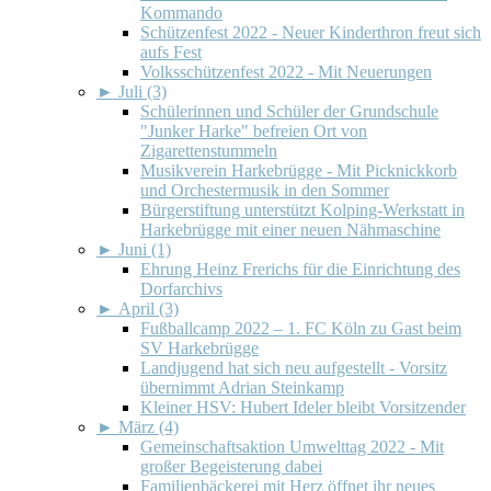
Kommando
Schützenfest 2022 - Neuer Kinderthron freut sich
aufs Fest
Volksschützenfest 2022 - Mit Neuerungen
►
Juli (3)
Schülerinnen und Schüler der Grundschule
"Junker Harke" befreien Ort von
Zigarettenstummeln
Musikverein Harkebrügge - Mit Picknickkorb
und Orchestermusik in den Sommer
Bürgerstiftung unterstützt Kolping-Werkstatt in
Harkebrügge mit einer neuen Nähmaschine
►
Juni (1)
Ehrung Heinz Frerichs für die Einrichtung des
Dorfarchivs
►
April (3)
Fußballcamp 2022 – 1. FC Köln zu Gast beim
SV Harkebrügge
Landjugend hat sich neu aufgestellt - Vorsitz
übernimmt Adrian Steinkamp
Kleiner HSV: Hubert Ideler bleibt Vorsitzender
►
März (4)
Gemeinschaftsaktion Umwelttag 2022 - Mit
großer Begeisterung dabei
Familienbäckerei mit Herz öffnet ihr neues