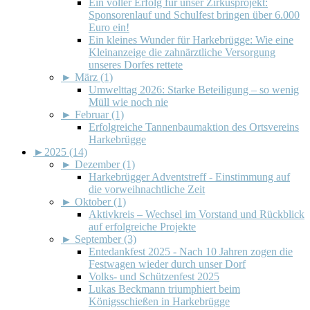
Ein voller Erfolg für unser Zirkusprojekt:
Sponsorenlauf und Schulfest bringen über 6.000
Euro ein!
Ein kleines Wunder für Harkebrügge: Wie eine
Kleinanzeige die zahnärztliche Versorgung
unseres Dorfes rettete
►
März (1)
Umwelttag 2026: Starke Beteiligung – so wenig
Müll wie noch nie
►
Februar (1)
Erfolgreiche Tannenbaumaktion des Ortsvereins
Harkebrügge
►
2025 (14)
►
Dezember (1)
Harkebrügger Adventstreff - Einstimmung auf
die vorweihnachtliche Zeit
►
Oktober (1)
Aktivkreis – Wechsel im Vorstand und Rückblick
auf erfolgreiche Projekte
►
September (3)
Entedankfest 2025 - Nach 10 Jahren zogen die
Festwagen wieder durch unser Dorf
Volks- und Schützenfest 2025
Lukas Beckmann triumphiert beim
Königsschießen in Harkebrügge