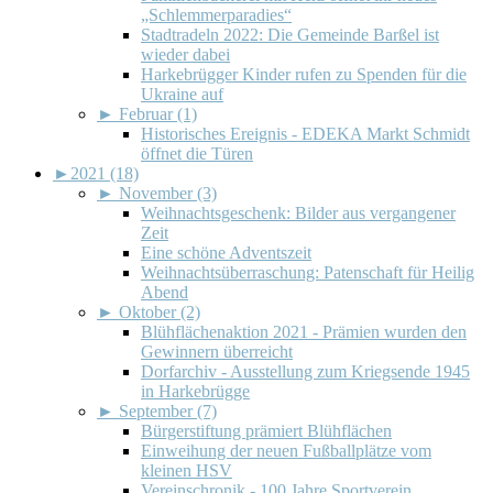
„Schlemmerparadies“
Stadtradeln 2022: Die Gemeinde Barßel ist
wieder dabei
Harkebrügger Kinder rufen zu Spenden für die
Ukraine auf
►
Februar (1)
Historisches Ereignis - EDEKA Markt Schmidt
öffnet die Türen
►
2021 (18)
►
November (3)
Weihnachtsgeschenk: Bilder aus vergangener
Zeit
Eine schöne Adventszeit
Weihnachtsüberraschung: Patenschaft für Heilig
Abend
►
Oktober (2)
Blühflächenaktion 2021 - Prämien wurden den
Gewinnern überreicht
Dorfarchiv - Ausstellung zum Kriegsende 1945
in Harkebrügge
►
September (7)
Bürgerstiftung prämiert Blühflächen
Einweihung der neuen Fußballplätze vom
kleinen HSV
Vereinschronik - 100 Jahre Sportverein