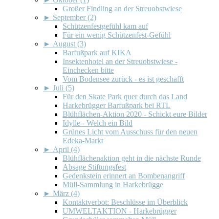
Großer Findling an der Streuobstwiese
►
September (2)
Schützenfestgefühl kam auf
Für ein wenig Schützenfest-Gefühl
►
August (3)
Barfußpark auf KIKA
Insektenhotel an der Streuobstwiese -
Einchecken bitte
Vom Bodensee zurück - es ist geschafft
►
Juli (5)
Für den Skate Park quer durch das Land
Harkebrügger Barfußpark bei RTL
Blühflächen-Aktion 2020 - Schickt eure Bilder
Idylle - Welch ein Bild
Grünes Licht vom Ausschuss für den neuen
Edeka-Markt
►
April (4)
Blühflächenaktion geht in die nächste Runde
Absage Stiftungsfest
Gedenkstein erinnert an Bombenangriff
Müll-Sammlung in Harkebrügge
►
März (4)
Kontaktverbot: Beschlüsse im Überblick
UMWELTAKTION - Harkebrügger