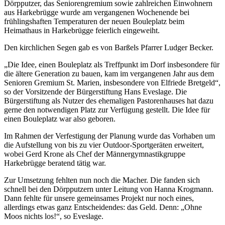
Dörpputzer, das Seniorengremium sowie zahlreichen Einwohnern
aus Harkebrügge wurde am vergangenen Wochenende bei
frühlingshaften Temperaturen der neuen Bouleplatz beim
Heimathaus in Harkebrügge feierlich eingeweiht.
Den kirchlichen Segen gab es von Barßels Pfarrer Ludger Becker.
„Die Idee, einen Bouleplatz als Treffpunkt im Dorf insbesondere für
die ältere Generation zu bauen, kam im vergangenen Jahr aus dem
Senioren Gremium St. Marien, insbesondere von Elfriede Bretgeld“,
so der Vorsitzende der Bürgerstiftung Hans Eveslage. Die
Bürgerstiftung als Nutzer des ehemaligen Pastorenhauses hat dazu
gerne den notwendigen Platz zur Verfügung gestellt. Die Idee für
einen Bouleplatz war also geboren.
Im Rahmen der Verfestigung der Planung wurde das Vorhaben um
die Aufstellung von bis zu vier Outdoor-Sportgeräten erweitert,
wobei Gerd Krone als Chef der Männergymnastikgruppe
Harkebrügge beratend tätig war.
Zur Umsetzung fehlten nun noch die Macher. Die fanden sich
schnell bei den Dörpputzern unter Leitung von Hanna Krogmann.
Dann fehlte für unsere gemeinsames Projekt nur noch eines,
allerdings etwas ganz Entscheidendes: das Geld. Denn: „Ohne
Moos nichts los!“, so Eveslage.