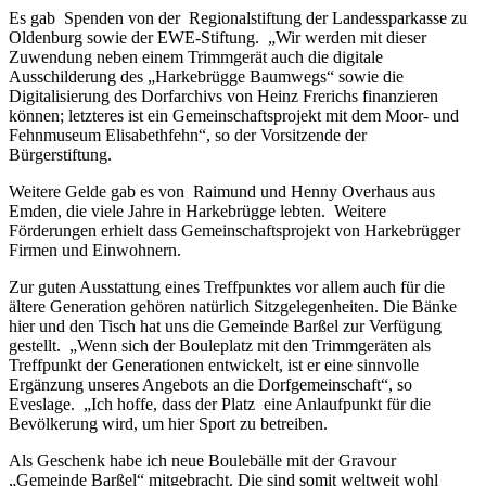
Es gab Spenden von der Regionalstiftung der Landessparkasse zu
Oldenburg sowie der EWE-Stiftung. „Wir werden mit dieser
Zuwendung neben einem Trimmgerät auch die digitale
Ausschilderung des „Harkebrügge Baumwegs“ sowie die
Digitalisierung des Dorfarchivs von Heinz Frerichs finanzieren
können; letzteres ist ein Gemeinschaftsprojekt mit dem Moor- und
Fehnmuseum Elisabethfehn“, so der Vorsitzende der
Bürgerstiftung.
Weitere Gelde gab es von Raimund und Henny Overhaus aus
Emden, die viele Jahre in Harkebrügge lebten. Weitere
Förderungen erhielt dass Gemeinschaftsprojekt von Harkebrügger
Firmen und Einwohnern.
Zur guten Ausstattung eines Treffpunktes vor allem auch für die
ältere Generation gehören natürlich Sitzgelegenheiten. Die Bänke
hier und den Tisch hat uns die Gemeinde Barßel zur Verfügung
gestellt. „Wenn sich der Bouleplatz mit den Trimmgeräten als
Treffpunkt der Generationen entwickelt, ist er eine sinnvolle
Ergänzung unseres Angebots an die Dorfgemeinschaft“, so
Eveslage. „Ich hoffe, dass der Platz eine Anlaufpunkt für die
Bevölkerung wird, um hier Sport zu betreiben.
Als Geschenk habe ich neue Boulebälle mit der Gravour
„Gemeinde Barßel“ mitgebracht. Die sind somit weltweit wohl