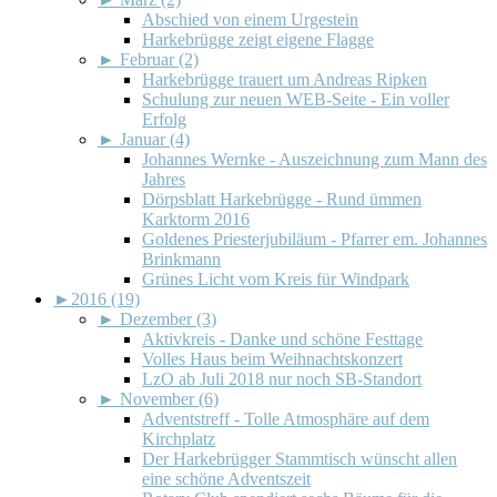
Abschied von einem Urgestein
Harkebrügge zeigt eigene Flagge
►
Februar (2)
Harkebrügge trauert um Andreas Ripken
Schulung zur neuen WEB-Seite - Ein voller
Erfolg
►
Januar (4)
Johannes Wernke - Auszeichnung zum Mann des
Jahres
Dörpsblatt Harkebrügge - Rund ümmen
Karktorm 2016
Goldenes Priesterjubiläum - Pfarrer em. Johannes
Brinkmann
Grünes Licht vom Kreis für Windpark
►
2016 (19)
►
Dezember (3)
Aktivkreis - Danke und schöne Festtage
Volles Haus beim Weihnachtskonzert
LzO ab Juli 2018 nur noch SB-Standort
►
November (6)
Adventstreff - Tolle Atmosphäre auf dem
Kirchplatz
Der Harkebrügger Stammtisch wünscht allen
eine schöne Adventszeit