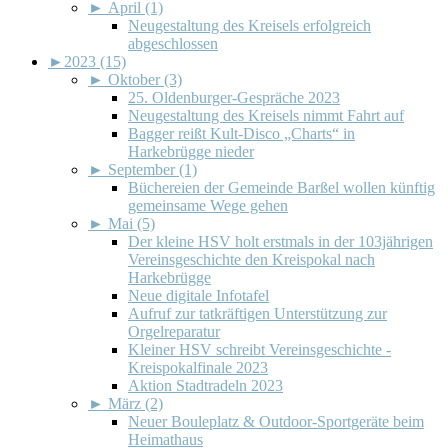
►
April (1)
Neugestaltung des Kreisels erfolgreich
abgeschlossen
►
2023 (15)
►
Oktober (3)
25. Oldenburger-Gespräche 2023
Neugestaltung des Kreisels nimmt Fahrt auf
Bagger reißt Kult-Disco „Charts“ in
Harkebrügge nieder
►
September (1)
Büchereien der Gemeinde Barßel wollen künftig
gemeinsame Wege gehen
►
Mai (5)
Der kleine HSV holt erstmals in der 103jährigen
Vereinsgeschichte den Kreispokal nach
Harkebrügge
Neue digitale Infotafel
Aufruf zur tatkräftigen Unterstützung zur
Orgelreparatur
Kleiner HSV schreibt Vereinsgeschichte -
Kreispokalfinale 2023
Aktion Stadtradeln 2023
►
März (2)
Neuer Bouleplatz & Outdoor-Sportgeräte beim
Heimathaus