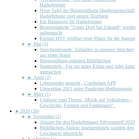
Harkebrügge
Neue Tafel der Bürgerstiftung Dorfgemeinschaft
Harkebrügge ziert unsere Dorfstele
Ein Baumweg für Harkebrügge
Bronzeplakette "Unser Dorf hat Zukunft" wieder
aufgetaucht
Kleiner HSV eröffnet neue Plätze für die Jugend
►
Mai (3)
Storchenfreunde: Aktuelles zu unseren Störchen
aus erster Hand
Bürgerstiftung prämiert Blühflächen
Stadtradeln - Für ein gutes Klima und jeder kann
mitmachen
►
April (2)
Lebensretter gesucht - Corehelper APP
Umwelttag 2021 unter Pandemie-Bedingungen
►
März (1)
Umfrage zum Thema „Musik auf Volksfesten –
Geschichte, Formen und Funktionen“.
►
2020 (26)
►
November (2)
Absage für den Harkebrügger Adventstreff 2020
Blühflächen-Aktion: Insektenhotels wurden den
Gewinnern überreicht
►
Oktober (1)