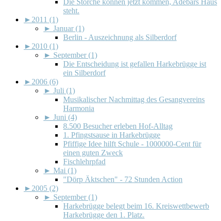
Die Störche können jetzt kommen, Adebars Haus
steht.
►
2011 (1)
►
Januar (1)
Berlin - Auszeichnung als Silberdorf
►
2010 (1)
►
September (1)
Die Entscheidung ist gefallen Harkebrügge ist
ein Silberdorf
►
2006 (6)
►
Juli (1)
Musikalischer Nachmittag des Gesangvereins
Harmonia
►
Juni (4)
8.500 Besucher erleben Hof-Alltag
1. Pfingstsause in Harkebrügge
Pfiffige Idee hilft Schule - 1000000-Cent für
einen guten Zweck
Fischlehrpfad
►
Mai (1)
"Dörp Äktschen" - 72 Stunden Action
►
2005 (2)
►
September (1)
Harkebrügge belegt beim 16. Kreiswettbewerb
Harkebrügge den 1. Platz.