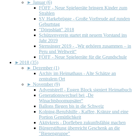
►
Januar (6)
FÖFF - Neue Spielgeräte bringen Kinder zum
Strahlen
SV Harkebrügge - Große Vorfreude auf runden
Geburtstag
"Dörpsblatt" 2018
Schützenverein startet mit neuem Vorstand ins
Jahr 2019
Sternsinger 2019 - „Wir gehören zusammen – in
Peru und Weltweit“
FÖFF - Neue Spielgeräte für die Grundschule
►
2018 (35)
►
Dezember (1)
Archiv im Heimathaus - Alte Schätze an
zentralem Ort
►
November (9)
Adventstreff - Eugen Block signiert Heimatbuch
Generationswechsel bei „De
Winachtsboomupsäter“
Ballons fliegen bis in die Schweiz
Kolping-Berufshilfe - Kaffee, Kränze und eine
Portion Gemütlichkeit
Aktivkreis - Dorfleben zukunftsfähig machen
Bürgerstiftung überreicht Geschenk an die
"Bienengruppe"