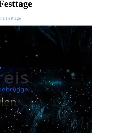
Festtage
ne Festtage