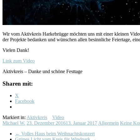
Wir vom Aktivkreis Harkebrügge möchten uns mit einer kleinen Video
der Projekte bedanken und wünschen allen besinnliche Feiertage, eine
Vielen Dank!
Link zum Video
Aktivkreis – Danke und schöne Festtage
Sharen mit:
X
Facebook
Markiert in:
Aktivkreis
Video
Michael W.
23. Dezember 2016
13. Januar 2017
Allgemein
Keine Ko
←
Volles Haus beim Weihnachtskonzert
Grünes Licht vom Kreis für Windpark
→