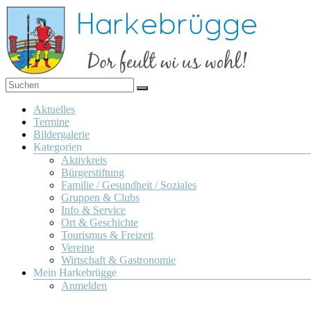
Zum
Inhalt
springen
Dor
Harkebrügge
feult
Menü
Aktuelles
wi us
Termine
wohl!
Bildergalerie
Kategorien
Aktivkreis
Bürgerstiftung
Familie / Gesundheit / Soziales
Gruppen & Clubs
Info & Service
Ort & Geschichte
Tourismus & Freizeit
Vereine
Wirtschaft & Gastronomie
Mein Harkebrügge
Anmelden