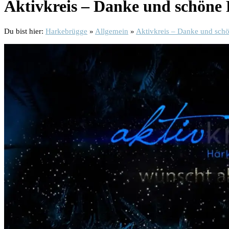
Aktivkreis – Danke und schöne 
Du bist hier:
Harkebrügge
»
Allgemein
»
Aktivkreis – Danke und schö