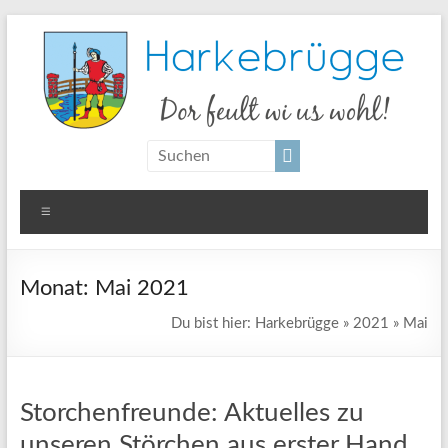
Zum
Inhalt
springen
Harkebrügge
Dor
feult
wi us
Menü
wohl!
Monat:
Mai 2021
Du bist hier:
Harkebrügge
»
2021
»
Mai
Storchenfreunde: Aktuelles zu
unseren Störchen aus erster Hand