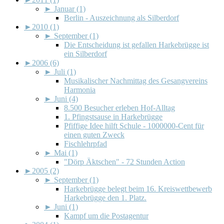
►
Januar (1)
Berlin - Auszeichnung als Silberdorf
►
2010 (1)
►
September (1)
Die Entscheidung ist gefallen Harkebrügge ist
ein Silberdorf
►
2006 (6)
►
Juli (1)
Musikalischer Nachmittag des Gesangvereins
Harmonia
►
Juni (4)
8.500 Besucher erleben Hof-Alltag
1. Pfingstsause in Harkebrügge
Pfiffige Idee hilft Schule - 1000000-Cent für
einen guten Zweck
Fischlehrpfad
►
Mai (1)
"Dörp Äktschen" - 72 Stunden Action
►
2005 (2)
►
September (1)
Harkebrügge belegt beim 16. Kreiswettbewerb
Harkebrügge den 1. Platz.
►
Juni (1)
Kampf um die Postagentur