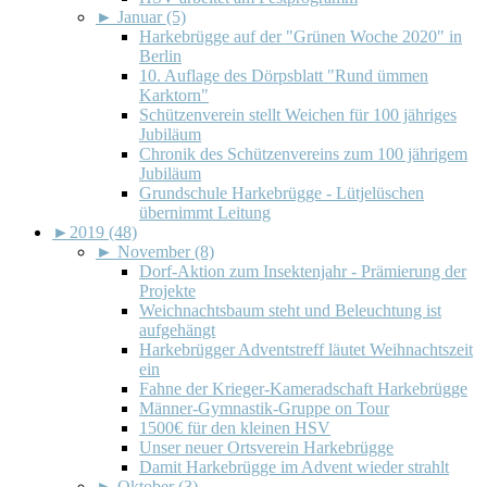
►
Januar (5)
Harkebrügge auf der "Grünen Woche 2020" in
Berlin
10. Auflage des Dörpsblatt "Rund ümmen
Karktorn"
Schützenverein stellt Weichen für 100 jähriges
Jubiläum
Chronik des Schützenvereins zum 100 jährigem
Jubiläum
Grundschule Harkebrügge - Lütjelüschen
übernimmt Leitung
►
2019 (48)
►
November (8)
Dorf-Aktion zum Insektenjahr - Prämierung der
Projekte
Weichnachtsbaum steht und Beleuchtung ist
aufgehängt
Harkebrügger Adventstreff läutet Weihnachtszeit
ein
Fahne der Krieger-Kameradschaft Harkebrügge
Männer-Gymnastik-Gruppe on Tour
1500€ für den kleinen HSV
Unser neuer Ortsverein Harkebrügge
Damit Harkebrügge im Advent wieder strahlt
►
Oktober (3)