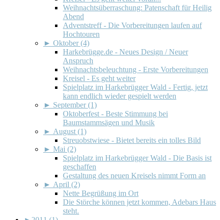
Weihnachtsüberraschung: Patenschaft für Heilig
Abend
Adventstreff - Die Vorbereitungen laufen auf
Hochtouren
►
Oktober (4)
Harkebrügge.de - Neues Design / Neuer
Anspruch
Weihnachtsbeleuchtung - Erste Vorbereitungen
Kreisel - Es geht weiter
Spielplatz im Harkebrügger Wald - Fertig, jetzt
kann endlich wieder gespielt werden
►
September (1)
Oktoberfest - Beste Stimmung bei
Baumstammsägen und Musik
►
August (1)
Streuobstwiese - Bietet bereits ein tolles Bild
►
Mai (2)
Spielplatz im Harkebrügger Wald - Die Basis ist
geschaffen
Gestaltung des neuen Kreisels nimmt Form an
►
April (2)
Nette Begrüßung im Ort
Die Störche können jetzt kommen, Adebars Haus
steht.
►
2011 (1)