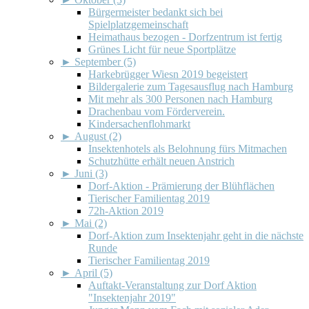
Bürgermeister bedankt sich bei
Spielplatzgemeinschaft
Heimathaus bezogen - Dorfzentrum ist fertig
Grünes Licht für neue Sportplätze
►
September (5)
Harkebrügger Wiesn 2019 begeistert
Bildergalerie zum Tagesausflug nach Hamburg
Mit mehr als 300 Personen nach Hamburg
Drachenbau vom Förderverein.
Kindersachenflohmarkt
►
August (2)
Insektenhotels als Belohnung fürs Mitmachen
Schutzhütte erhält neuen Anstrich
►
Juni (3)
Dorf-Aktion - Prämierung der Blühflächen
Tierischer Familientag 2019
72h-Aktion 2019
►
Mai (2)
Dorf-Aktion zum Insektenjahr geht in die nächste
Runde
Tierischer Familientag 2019
►
April (5)
Auftakt-Veranstaltung zur Dorf Aktion
"Insektenjahr 2019"