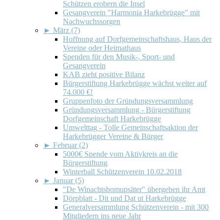
Schützen erobern die Insel
Gesangverein "Harmonia Harkebrügge" mit
Nachwuchssorgen
►
März (7)
Hoffnung auf Dorfgemeinschaftshaus, Haus der
Vereine oder Heimathaus
Spenden für den Musik-, Sport- und
Gesangverein
KAB zieht positive Bilanz
Bürgerstiftung Harkebrügge wächst weiter auf
74.000 €!
Gruppenfoto der Gründungsversammlung
Gründungsversammlung - Bürgerstiftung
Dorfgemeinschaft Harkebrügge
Umwelttag - Tolle Gemeinschaftsaktion der
Harkebrügger Vereine & Bürger
►
Februar (2)
5000€ Spende vom Aktivkreis an die
Bürgerstiftung
Winterball Schützenverein 10.02.2018
►
Januar (5)
"De Winachtsbomupsäter" übergeben ihr Amt
Dörpblatt - Dit und Dat ut Harkebrügge
Generalversammlung Schützenverein - mit 300
Mitgliedern ins neue Jahr