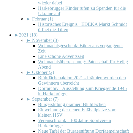
wieder dabei
Harkebrügger Kinder rufen zu Spenden für die
Ukraine auf
►
Februar (1)
Historisches Ereignis - EDEKA Markt Schmidt
öffnet die Türen
►
2021 (18)
►
November (3)
Weihnachtsgeschenk: Bilder aus vergangener
Zeit
Eine schöne Adventszeit
Weihnachtsüberraschung: Patenschaft für Heilig
Abend
►
Oktober (2)
Blühflächenaktion 2021 - Prämien wurden den
Gewinnern überreicht
Dorfarchiv - Ausstellung zum Kriegsende 1945
in Harkebrügge
►
September (7)
Bürgerstiftung prämiert Blühflächen
Einweihung der neuen Fußballplätze vom
kleinen HSV
Vereinschronik - 100 Jahre Sportverein
Harkebrügge
Neue Tafel der Bürgerstiftung Dorfgemeinschaft