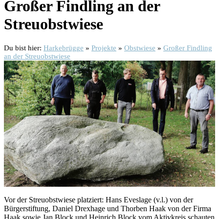
Großer Findling an der
Streuobstwiese
Du bist hier:
Harkebrügge
»
Projekte
»
Obstwiese
»
Großer Findling
an der Streuobstwiese
Vor der Streuobstwiese platziert: Hans Eveslage (v.l.) von der
Bürgerstiftung, Daniel Drexhage und Thorben Haak von der Firma
Haak sowie Jan Block und Heinrich Block vom Aktivkreis schauten