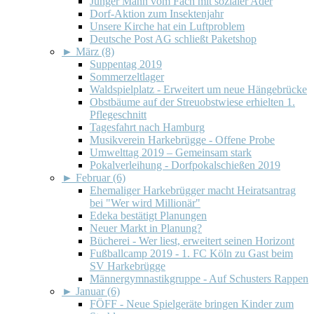
Junger Mann vom Fach mit sozialer Ader
Dorf-Aktion zum Insektenjahr
Unsere Kirche hat ein Luftproblem
Deutsche Post AG schließt Paketshop
►
März (8)
Suppentag 2019
Sommerzeltlager
Waldspielplatz - Erweitert um neue Hängebrücke
Obstbäume auf der Streuobstwiese erhielten 1.
Pflegeschnitt
Tagesfahrt nach Hamburg
Musikverein Harkebrügge - Offene Probe
Umwelttag 2019 – Gemeinsam stark
Pokalverleihung - Dorfpokalschießen 2019
►
Februar (6)
Ehemaliger Harkebrügger macht Heiratsantrag
bei "Wer wird Millionär"
Edeka bestätigt Planungen
Neuer Markt in Planung?
Bücherei - Wer liest, erweitert seinen Horizont
Fußballcamp 2019 - 1. FC Köln zu Gast beim
SV Harkebrügge
Männergymnastikgruppe - Auf Schusters Rappen
►
Januar (6)
FÖFF - Neue Spielgeräte bringen Kinder zum