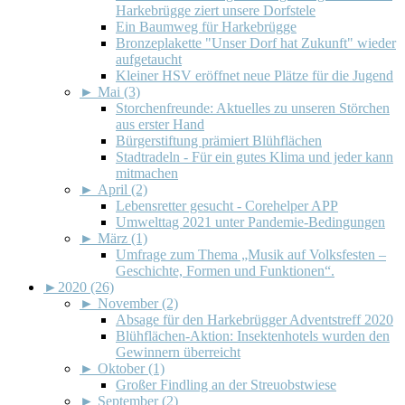
Harkebrügge ziert unsere Dorfstele
Ein Baumweg für Harkebrügge
Bronzeplakette "Unser Dorf hat Zukunft" wieder
aufgetaucht
Kleiner HSV eröffnet neue Plätze für die Jugend
►
Mai (3)
Storchenfreunde: Aktuelles zu unseren Störchen
aus erster Hand
Bürgerstiftung prämiert Blühflächen
Stadtradeln - Für ein gutes Klima und jeder kann
mitmachen
►
April (2)
Lebensretter gesucht - Corehelper APP
Umwelttag 2021 unter Pandemie-Bedingungen
►
März (1)
Umfrage zum Thema „Musik auf Volksfesten –
Geschichte, Formen und Funktionen“.
►
2020 (26)
►
November (2)
Absage für den Harkebrügger Adventstreff 2020
Blühflächen-Aktion: Insektenhotels wurden den
Gewinnern überreicht
►
Oktober (1)
Großer Findling an der Streuobstwiese
►
September (2)