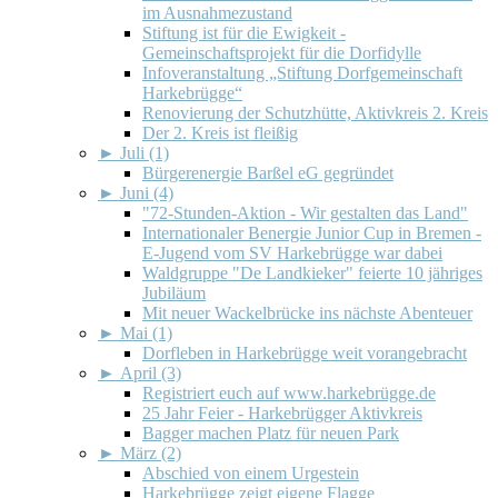
im Ausnahmezustand
Stiftung ist für die Ewigkeit -
Gemeinschaftsprojekt für die Dorfidylle
Infoveranstaltung „Stiftung Dorfgemeinschaft
Harkebrügge“
Renovierung der Schutzhütte, Aktivkreis 2. Kreis
Der 2. Kreis ist fleißig
►
Juli (1)
Bürgerenergie Barßel eG gegründet
►
Juni (4)
"72-Stunden-Aktion - Wir gestalten das Land"
Internationaler Benergie Junior Cup in Bremen -
E-Jugend vom SV Harkebrügge war dabei
Waldgruppe "De Landkieker" feierte 10 jähriges
Jubiläum
Mit neuer Wackelbrücke ins nächste Abenteuer
►
Mai (1)
Dorfleben in Harkebrügge weit vorangebracht
►
April (3)
Registriert euch auf www.harkebrügge.de
25 Jahr Feier - Harkebrügger Aktivkreis
Bagger machen Platz für neuen Park
►
März (2)
Abschied von einem Urgestein
Harkebrügge zeigt eigene Flagge