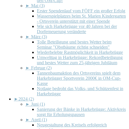
den OM-Cup!
►
Mai (3)
Erster Spendenlauf vom FÖFF ein großer Erfolg
Wasserspielplatzes beim St. Marien Kindergarten
- Ortsverein unterstützt mit einer Spende
Wie sich Harkebrügge vor 40 Jahren bei der
Dorferneuerung veränderte
►
März (3)
Tolle Beteiligung und bestes Wetter beim
Seminar "Obstbäume richtig schneiden"
Wiederbelebte Rastmöglichkeit in Harkebrügge
Umwelttag in Harkebrügge: Rekordbeteiligung
und bestes Wetter zum 25-jährigen Jubiläum
►
Februar (2)
Tannenbaumaktion des Ortsvereins spielt dem
Harkebrügger Sportverein 2000€ in OM-Cup-
Kasse
Notlage bedroht das Volks- und Schützenfest in
Harkebrügge
►
2024 (2)
►
Juni (1)
Sanierung der Bänke in Harkebrügge: Aktivkreis
sorgt für Erholungspausen
►
April (1)
Neugestaltung des Kreisels erfolgreich