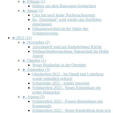
►
Februar (1)
Hühner aus dem Bauwagen beobachten
►
Januar (3)
Chor hat noch keine Nachwuchssorgen
Im „Dörpsblatt“ wird wieder das Dorfleben
eingefangen
Führungswechsel an der Spitze des
Schützenvereins
►
2022 (21)
►
November (2)
Adventstreff rund um Harkebrügger Kirche
Weihnachtsüberraschung: Patenschaft für Heilig
Abend
►
Oktober (1)
Neuer Bouleplatz in der Ortsmitte
►
September (3)
Oktoberfest 2022 - Im Dirndl und Lederhose
wurde ordentlich gefeiert
Schutzhütte 2022 - wieder renoviert
Schützenfest 2022 - Neues Königshaus ein
echter Hingucker
►
August (3)
Schützenfest 2022 - Frauen übernehmen das
Kommando
Schützenfest 2022 - Neuer Kinderthron freut sich