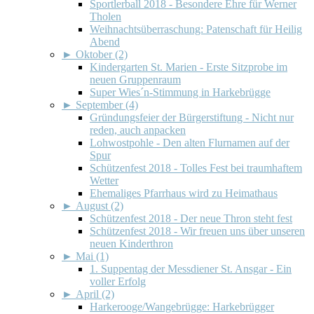
Sportlerball 2018 - Besondere Ehre für Werner
Tholen
Weihnachtsüberraschung: Patenschaft für Heilig
Abend
►
Oktober (2)
Kindergarten St. Marien - Erste Sitzprobe im
neuen Gruppenraum
Super Wies´n-Stimmung in Harkebrügge
►
September (4)
Gründungsfeier der Bürgerstiftung - Nicht nur
reden, auch anpacken
Lohwostpohle - Den alten Flurnamen auf der
Spur
Schützenfest 2018 - Tolles Fest bei traumhaftem
Wetter
Ehemaliges Pfarrhaus wird zu Heimathaus
►
August (2)
Schützenfest 2018 - Der neue Thron steht fest
Schützenfest 2018 - Wir freuen uns über unseren
neuen Kinderthron
►
Mai (1)
1. Suppentag der Messdiener St. Ansgar - Ein
voller Erfolg
►
April (2)
Harkerooge/Wangebrügge: Harkebrügger