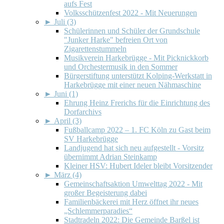
aufs Fest
Volksschützenfest 2022 - Mit Neuerungen
►
Juli (3)
Schülerinnen und Schüler der Grundschule
"Junker Harke" befreien Ort von
Zigarettenstummeln
Musikverein Harkebrügge - Mit Picknickkorb
und Orchestermusik in den Sommer
Bürgerstiftung unterstützt Kolping-Werkstatt in
Harkebrügge mit einer neuen Nähmaschine
►
Juni (1)
Ehrung Heinz Frerichs für die Einrichtung des
Dorfarchivs
►
April (3)
Fußballcamp 2022 – 1. FC Köln zu Gast beim
SV Harkebrügge
Landjugend hat sich neu aufgestellt - Vorsitz
übernimmt Adrian Steinkamp
Kleiner HSV: Hubert Ideler bleibt Vorsitzender
►
März (4)
Gemeinschaftsaktion Umwelttag 2022 - Mit
großer Begeisterung dabei
Familienbäckerei mit Herz öffnet ihr neues
„Schlemmerparadies“
Stadtradeln 2022: Die Gemeinde Barßel ist