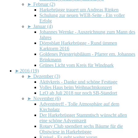
►
Februar (2)
Harkebrügge trauert um Andreas Ripken
Schulung zur neuen WEB-Seite - Ein voller
Erfolg
►
Januar (4)
Johannes Wernke - Auszeichnung zum Mann des
Jahres
Dörpsblatt Harkebrügge - Rund ümmen
Karktorm 2016
Goldenes Priesterjubiläum - Pfarrer em. Johannes
Brinkmann
Grünes Licht vom Kreis für Windpark
►
2016 (19)
►
Dezember (3)
Aktivkreis - Danke und schöne Festtage
Volles Haus beim Weihnachtskonzert
LzO ab Juli 2018 nur noch SB-Standort
►
November (6)
Adventstreff - Tolle Atmosphäre auf dem
Kirchplatz
Der Harkebrügger Stammtisch wünscht allen
eine schöne Adventszeit
Rotary Club spendiert sechs Bäume für die
Obstwiese in Harkebrügge
Kreisel - Es geht weiter voran...