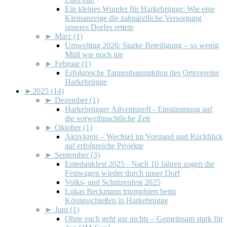
Ein kleines Wunder für Harkebrügge: Wie eine
Kleinanzeige die zahnärztliche Versorgung
unseres Dorfes rettete
►
März (1)
Umwelttag 2026: Starke Beteiligung – so wenig
Müll wie noch nie
►
Februar (1)
Erfolgreiche Tannenbaumaktion des Ortsvereins
Harkebrügge
►
2025 (14)
►
Dezember (1)
Harkebrügger Adventstreff - Einstimmung auf
die vorweihnachtliche Zeit
►
Oktober (1)
Aktivkreis – Wechsel im Vorstand und Rückblick
auf erfolgreiche Projekte
►
September (3)
Entedankfest 2025 - Nach 10 Jahren zogen die
Festwagen wieder durch unser Dorf
Volks- und Schützenfest 2025
Lukas Beckmann triumphiert beim
Königsschießen in Harkebrügge
►
Juni (1)
Ohne euch geht gar nichts – Gemeinsam stark für