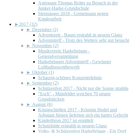
Astronaut Thomas Reiter zu Besuch in der
Junker-Harke-Grundschule
Sternsinger 2018 - Gemeinsam gegen
Kinderarbeit
►
2017 (32)
►
Dezember (2)
Adventszeit - Baum erstrahlt in neuem Glanz
Adventstreff - Trotz des Wetters sehr gut besucht
►
November (2)
Musikverein Harkebrügge -
Generalversammlung
Harkebrügger Adventstreff - Gewinner
Luftballonwettbewerb
►
Oktober (1)
Schaurig-schönes Konzerterlebnis
►
September (2)
Schützenfest 2017 - Nicht nur die Sonne strahlte
"Esch" - Maisfelder weichen 70 neuen
Grundstücken
►
August (8)
Königschießen 2017 - Königin Hedel und
Adjutant Jürgen lieferten sich ein hartes Gefecht
Kinderthron 2017 ist ermittelt
Schutzhütte erstrahlt in neuem Glanz
Volks- & Schützenfest Harkebrügge - Ein Dorf