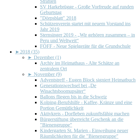
Strahlen
SV Harkebrügge - Große Vorfreude auf runden
Geburtstag
"Dörpsblatt" 2018
Schützenverein startet mit neuem Vorstand ins
Jahr 2019
Sternsinger 2019 - „Wir gehören zusammen – in
Peru und Weltweit“
FÖFF - Neue Spielgeräte für die Grundschule
►
2018 (35)
►
Dezember (1)
Archiv im Heimathaus - Alte Schätze an
zentralem Ort
►
November (9)
Adventstreff - Eugen Block signiert Heimatbuch
Generationswechsel bei „De
Winachtsboomupsäter“
Ballons fliegen bis in die Schweiz
Kolping-Berufshilfe - Kaffee, Kränze und eine
Portion Gemütlichkeit
Aktivkreis - Dorfleben zukunftsfähig machen
Bürgerstiftung überreicht Geschenk an die
"Bienengruppe"
Kindergarten St. Marien - Einweihung neuer
Räumlichkeiten für die "Bienengruppe"