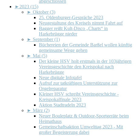
abgeschlossen
►
2023 (15)
►
Oktober (3)
25. Oldenburger-Gespräche 2023
Neugestaltung des Kreisels nimmt Fahrt auf
Bagger reißt Kult-Disco „Charts“ in
Harkebrügge nieder
►
September (1)
Büchereien der Gemeinde Barßel wollen künftig
gemeinsame Wege gehen
►
Mai (5)
Der kleine HSV holt erstmals in der 103jährigen
Vereinsgeschichte den Kreispokal nach
Harkebrügge
Neue digitale Infotafel
Aufruf zur tatkräftigen Unterstützung zur
Orgelreparatur
Kleiner HSV schreibt Vereinsgeschichte -
Kreispokalfinale 2023
Aktion Stadtradeln 2023
►
März (2)
Neuer Bouleplatz & Outdoor-Sportgeräte beim
Heimathaus
Gemeinschaftsaktion Umwelttag 2023 - Mit
großer Begeisterung dabei