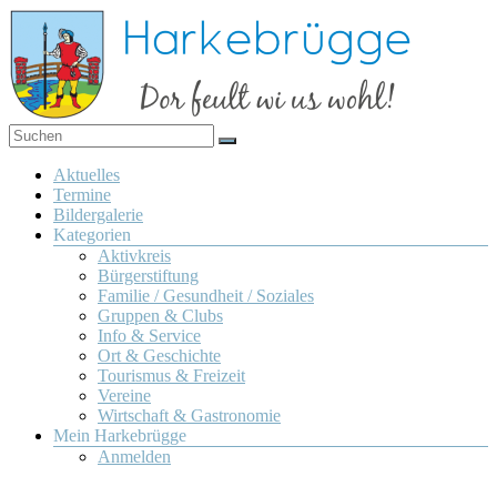
Zum
Inhalt
springen
Dor
Harkebrügge
feult
Menü
Aktuelles
wi us
Termine
wohl!
Bildergalerie
Kategorien
Aktivkreis
Bürgerstiftung
Familie / Gesundheit / Soziales
Gruppen & Clubs
Info & Service
Ort & Geschichte
Tourismus & Freizeit
Vereine
Wirtschaft & Gastronomie
Mein Harkebrügge
Anmelden