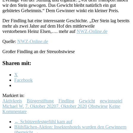
wir den Stein gewogen. Das Gewicht bleibt natürlich ein gut
gehütetes Geheimnis.“ Dem Gewinner winkt ein kleiner Preis.
Der Findling hat eine interessante Geschichte. „Der Stein lag bereits
mehr als zwei Jahre auf dem Hof des mittlerweile
verstorbenen Heinz Elsen,…. mehr auf
NWZ-Online.de
Quelle:
NWZ-Online.de
Großer Findling an der Streuobstwiese
Sharen mit:
X
Facebook
Markiert in:
Aktivkreis
Bürgerstiftung
Findling
Gewicht
gewinnspiel
Michael W.
7. Oktober 2020
7. Oktober 2020
Obstwiese
Keine
Kommentare
←
Schützenfestgefühl kam auf
Blühflächen-Aktion: Insektenhotels wurden den Gewinnern
überreicht
→