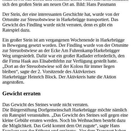
sich den großen Stein am neuen Ort an. Bild: Hans Passmann
Der Stein, der eine interessanten Geschichte hat, wurde von der
Ortsmitte zur Streuobstwiese in Harkebrügge transportiert. Das
Gewicht des Findling wurde nicht verraten, denn es gibt ein
Ratespiel dazu.
Ein großer Stein ist am vergangenen Wochenende in Harkebrügge
in Bewegung gesetzt worden. Der Findling wurde von der Ortsmitte
zur Streuobstwiese an der Ecke Am Fuhrenkamp/Harkebrügger
Weg umgesiedelt. Dafür war ein großer Radlader erforderlich, den
die Firma Haak aus Elisabethfehn zur Verfügung gestellt hatte.
„Dort an der Streuobstwiese soll der Koloss für immer liegen
bleiben“, sagte der 2. Vorsitzende des Aktivkreises
Harkebrügge Heinrich Block. Der Aktivkreis hatte die Aktion
angestoßen.
Gewicht erraten
Das Gewicht des Steines wurde nicht verraten.
Die Bürgerstiftung Dorfgemeinschaft Harkebrügge möchte nämlich
ein Ratespiel veranstalten. „Das Gewicht des Steines soll gegen eine
kleine Gebühr erraten werden. Noch bis Weihnachten besteht dazu
die Möglichkeit. Das Geld kommt dem Ort zugute“, sagte Hans
Eveslage von der Stiftung und ergänzte: „Vor dem Transport haben