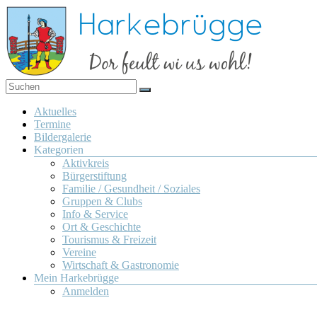
Zum
Inhalt
springen
Dor
Harkebrügge
feult
Menü
Aktuelles
wi us
Termine
wohl!
Bildergalerie
Kategorien
Aktivkreis
Bürgerstiftung
Familie / Gesundheit / Soziales
Gruppen & Clubs
Info & Service
Ort & Geschichte
Tourismus & Freizeit
Vereine
Wirtschaft & Gastronomie
Mein Harkebrügge
Anmelden