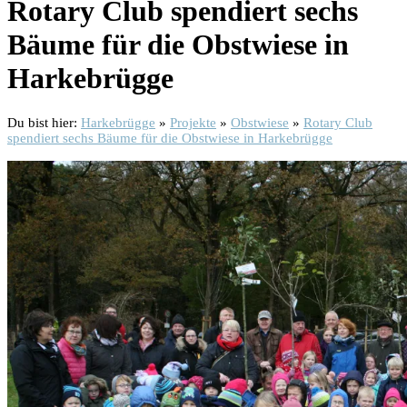
Rotary Club spendiert sechs
Bäume für die Obstwiese in
Harkebrügge
Du bist hier:
Harkebrügge
»
Projekte
»
Obstwiese
»
Rotary Club
spendiert sechs Bäume für die Obstwiese in Harkebrügge