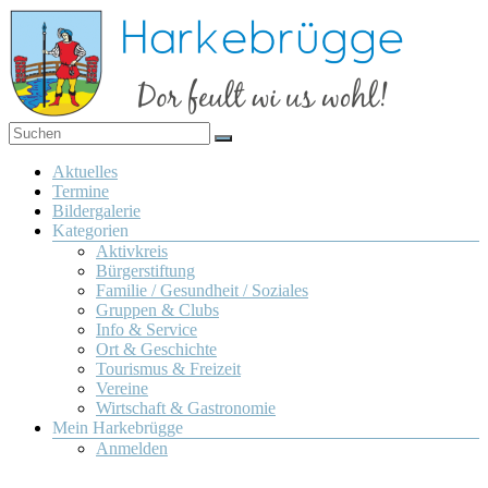
Zum
Inhalt
springen
Dor
Harkebrügge
feult
Menü
Aktuelles
wi us
Termine
wohl!
Bildergalerie
Kategorien
Aktivkreis
Bürgerstiftung
Familie / Gesundheit / Soziales
Gruppen & Clubs
Info & Service
Ort & Geschichte
Tourismus & Freizeit
Vereine
Wirtschaft & Gastronomie
Mein Harkebrügge
Anmelden