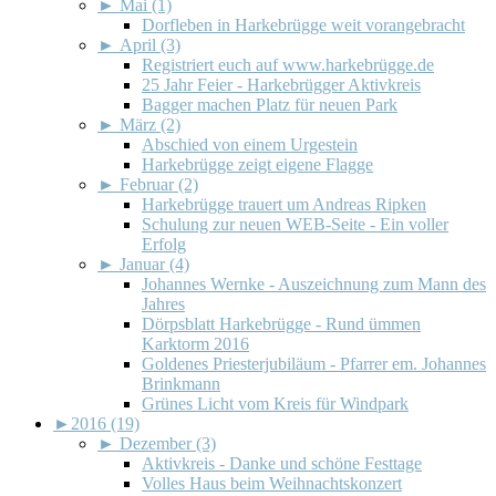
►
Mai (1)
Dorfleben in Harkebrügge weit vorangebracht
►
April (3)
Registriert euch auf www.harkebrügge.de
25 Jahr Feier - Harkebrügger Aktivkreis
Bagger machen Platz für neuen Park
►
März (2)
Abschied von einem Urgestein
Harkebrügge zeigt eigene Flagge
►
Februar (2)
Harkebrügge trauert um Andreas Ripken
Schulung zur neuen WEB-Seite - Ein voller
Erfolg
►
Januar (4)
Johannes Wernke - Auszeichnung zum Mann des
Jahres
Dörpsblatt Harkebrügge - Rund ümmen
Karktorm 2016
Goldenes Priesterjubiläum - Pfarrer em. Johannes
Brinkmann
Grünes Licht vom Kreis für Windpark
►
2016 (19)
►
Dezember (3)
Aktivkreis - Danke und schöne Festtage
Volles Haus beim Weihnachtskonzert