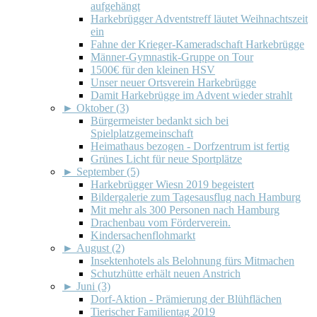
aufgehängt
Harkebrügger Adventstreff läutet Weihnachtszeit
ein
Fahne der Krieger-Kameradschaft Harkebrügge
Männer-Gymnastik-Gruppe on Tour
1500€ für den kleinen HSV
Unser neuer Ortsverein Harkebrügge
Damit Harkebrügge im Advent wieder strahlt
►
Oktober (3)
Bürgermeister bedankt sich bei
Spielplatzgemeinschaft
Heimathaus bezogen - Dorfzentrum ist fertig
Grünes Licht für neue Sportplätze
►
September (5)
Harkebrügger Wiesn 2019 begeistert
Bildergalerie zum Tagesausflug nach Hamburg
Mit mehr als 300 Personen nach Hamburg
Drachenbau vom Förderverein.
Kindersachenflohmarkt
►
August (2)
Insektenhotels als Belohnung fürs Mitmachen
Schutzhütte erhält neuen Anstrich
►
Juni (3)
Dorf-Aktion - Prämierung der Blühflächen
Tierischer Familientag 2019