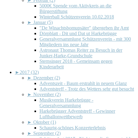
►
Februar (2)
5000€ Spende vom Aktivkreis an die
Bürgerstiftung
Winterball Schützenverein 10.02.2018
►
Januar (5)
"De Winachtsbomupsäter" übergeben ihr Amt
Dörpblatt - Dit und Dat ut Harkebrügge
Generalversammlung Schützenverein - mit 300
Mitgliedern ins neue Jahr
Astronaut Thomas Reiter zu Besuch in der
Junker-Harke-Grundschule
Sternsinger 2018 - Gemeinsam gegen
Kinderarbeit
►
2017 (32)
►
Dezember (2)
Adventszeit - Baum erstrahlt in neuem Glanz
Adventstreff - Trotz des Wetters sehr gut besucht
►
November (2)
Musikverein Harkebrügge -
Generalversammlung
Harkebrügger Adventstreff - Gewinner
Luftballonwettbewerb
►
Oktober (1)
Schaurig-schönes Konzerterlebnis
►
September (2)