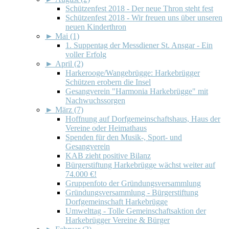
Schützenfest 2018 - Der neue Thron steht fest
Schützenfest 2018 - Wir freuen uns über unseren
neuen Kinderthron
►
Mai (1)
1. Suppentag der Messdiener St. Ansgar - Ein
voller Erfolg
►
April (2)
Harkerooge/Wangebrügge: Harkebrügger
Schützen erobern die Insel
Gesangverein "Harmonia Harkebrügge" mit
Nachwuchssorgen
►
März (7)
Hoffnung auf Dorfgemeinschaftshaus, Haus der
Vereine oder Heimathaus
Spenden für den Musik-, Sport- und
Gesangverein
KAB zieht positive Bilanz
Bürgerstiftung Harkebrügge wächst weiter auf
74.000 €!
Gruppenfoto der Gründungsversammlung
Gründungsversammlung - Bürgerstiftung
Dorfgemeinschaft Harkebrügge
Umwelttag - Tolle Gemeinschaftsaktion der
Harkebrügger Vereine & Bürger