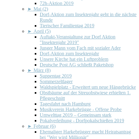
72h-Aktion 2019
►
Mai (2)
Dorf-Aktion zum Insektenjahr geht in die nächste
Runde
Tierischer Familientag 2019
►
April (5)
Auftakt-Veranstaltung zur Dorf Aktion
"Insektenjahr 2019"
Junger Mann vom Fach mit sozialer Ader
Dorf-Aktion zum Insektenjahr
Unsere Kirche hat ein Luftproblem
Deutsche Post AG schließt Paketshop
►
März (8)
Suppentag 2019
Sommerzeltlager
Waldspielplatz - Erweitert um neue Hängebrücke
Obstbäume auf der Streuobstwiese erhielten 1.
Pflegeschnitt
Tagesfahrt nach Hamburg
Musikverein Harkebrügge - Offene Probe
Umwelttag 2019 – Gemeinsam stark
Pokalverleihung - Dorfpokalschießen 2019
►
Februar (6)
Ehemaliger Harkebrügger macht Heiratsantrag
bei "Wer wird Millionär"