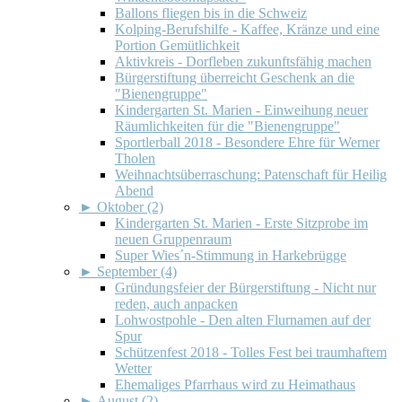
Ballons fliegen bis in die Schweiz
Kolping-Berufshilfe - Kaffee, Kränze und eine
Portion Gemütlichkeit
Aktivkreis - Dorfleben zukunftsfähig machen
Bürgerstiftung überreicht Geschenk an die
"Bienengruppe"
Kindergarten St. Marien - Einweihung neuer
Räumlichkeiten für die "Bienengruppe"
Sportlerball 2018 - Besondere Ehre für Werner
Tholen
Weihnachtsüberraschung: Patenschaft für Heilig
Abend
►
Oktober (2)
Kindergarten St. Marien - Erste Sitzprobe im
neuen Gruppenraum
Super Wies´n-Stimmung in Harkebrügge
►
September (4)
Gründungsfeier der Bürgerstiftung - Nicht nur
reden, auch anpacken
Lohwostpohle - Den alten Flurnamen auf der
Spur
Schützenfest 2018 - Tolles Fest bei traumhaftem
Wetter
Ehemaliges Pfarrhaus wird zu Heimathaus
►
August (2)