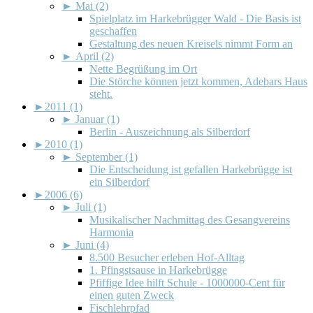
►
Mai (2)
Spielplatz im Harkebrügger Wald - Die Basis ist
geschaffen
Gestaltung des neuen Kreisels nimmt Form an
►
April (2)
Nette Begrüßung im Ort
Die Störche können jetzt kommen, Adebars Haus
steht.
►
2011 (1)
►
Januar (1)
Berlin - Auszeichnung als Silberdorf
►
2010 (1)
►
September (1)
Die Entscheidung ist gefallen Harkebrügge ist
ein Silberdorf
►
2006 (6)
►
Juli (1)
Musikalischer Nachmittag des Gesangvereins
Harmonia
►
Juni (4)
8.500 Besucher erleben Hof-Alltag
1. Pfingstsause in Harkebrügge
Pfiffige Idee hilft Schule - 1000000-Cent für
einen guten Zweck
Fischlehrpfad