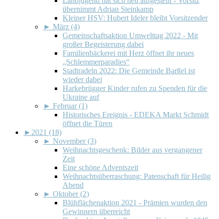
Landjugend hat sich neu aufgestellt - Vorsitz
übernimmt Adrian Steinkamp
Kleiner HSV: Hubert Ideler bleibt Vorsitzender
►
März (4)
Gemeinschaftsaktion Umwelttag 2022 - Mit
großer Begeisterung dabei
Familienbäckerei mit Herz öffnet ihr neues
„Schlemmerparadies“
Stadtradeln 2022: Die Gemeinde Barßel ist
wieder dabei
Harkebrügger Kinder rufen zu Spenden für die
Ukraine auf
►
Februar (1)
Historisches Ereignis - EDEKA Markt Schmidt
öffnet die Türen
►
2021 (18)
►
November (3)
Weihnachtsgeschenk: Bilder aus vergangener
Zeit
Eine schöne Adventszeit
Weihnachtsüberraschung: Patenschaft für Heilig
Abend
►
Oktober (2)
Blühflächenaktion 2021 - Prämien wurden den
Gewinnern überreicht