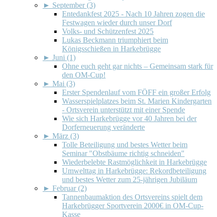
►
September (3)
Entedankfest 2025 - Nach 10 Jahren zogen die
Festwagen wieder durch unser Dorf
Volks- und Schützenfest 2025
Lukas Beckmann triumphiert beim
Königsschießen in Harkebrügge
►
Juni (1)
Ohne euch geht gar nichts – Gemeinsam stark für
den OM-Cup!
►
Mai (3)
Erster Spendenlauf vom FÖFF ein großer Erfolg
Wasserspielplatzes beim St. Marien Kindergarten
- Ortsverein unterstützt mit einer Spende
Wie sich Harkebrügge vor 40 Jahren bei der
Dorferneuerung veränderte
►
März (3)
Tolle Beteiligung und bestes Wetter beim
Seminar "Obstbäume richtig schneiden"
Wiederbelebte Rastmöglichkeit in Harkebrügge
Umwelttag in Harkebrügge: Rekordbeteiligung
und bestes Wetter zum 25-jährigen Jubiläum
►
Februar (2)
Tannenbaumaktion des Ortsvereins spielt dem
Harkebrügger Sportverein 2000€ in OM-Cup-
Kasse