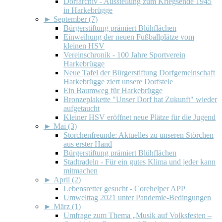
Dorfarchiv - Ausstellung zum Kriegsende 1945
in Harkebrügge
►
September (7)
Bürgerstiftung prämiert Blühflächen
Einweihung der neuen Fußballplätze vom
kleinen HSV
Vereinschronik - 100 Jahre Sportverein
Harkebrügge
Neue Tafel der Bürgerstiftung Dorfgemeinschaft
Harkebrügge ziert unsere Dorfstele
Ein Baumweg für Harkebrügge
Bronzeplakette "Unser Dorf hat Zukunft" wieder
aufgetaucht
Kleiner HSV eröffnet neue Plätze für die Jugend
►
Mai (3)
Storchenfreunde: Aktuelles zu unseren Störchen
aus erster Hand
Bürgerstiftung prämiert Blühflächen
Stadtradeln - Für ein gutes Klima und jeder kann
mitmachen
►
April (2)
Lebensretter gesucht - Corehelper APP
Umwelttag 2021 unter Pandemie-Bedingungen
►
März (1)
Umfrage zum Thema „Musik auf Volksfesten –