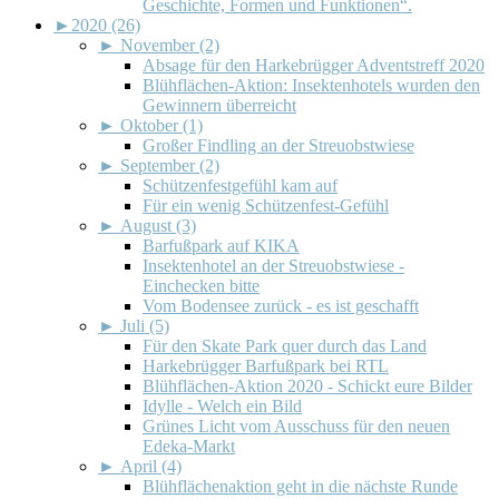
Geschichte, Formen und Funktionen“.
►
2020 (26)
►
November (2)
Absage für den Harkebrügger Adventstreff 2020
Blühflächen-Aktion: Insektenhotels wurden den
Gewinnern überreicht
►
Oktober (1)
Großer Findling an der Streuobstwiese
►
September (2)
Schützenfestgefühl kam auf
Für ein wenig Schützenfest-Gefühl
►
August (3)
Barfußpark auf KIKA
Insektenhotel an der Streuobstwiese -
Einchecken bitte
Vom Bodensee zurück - es ist geschafft
►
Juli (5)
Für den Skate Park quer durch das Land
Harkebrügger Barfußpark bei RTL
Blühflächen-Aktion 2020 - Schickt eure Bilder
Idylle - Welch ein Bild
Grünes Licht vom Ausschuss für den neuen
Edeka-Markt
►
April (4)
Blühflächenaktion geht in die nächste Runde