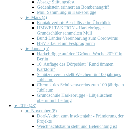
Absage Stiftungsfest
Gedenkstein erinnert an Bombenangriff
Müll-Sammlung in Harkebrügge
►
März (4)
Kontaktverbot: Beschlüsse im Überblick
UMWELTAKTION - Harkebrügger
Grundschüler sammelten Müll
Bund-Länder-Vereinbarung zum Coronvirus
HSV arbeitet am Festprogramm
►
Januar (5)
Harkebrügge auf der "Grünen Woche 2020" in
Berlin
10. Auflage des Dörpsblatt "Rund ümmen
Karktorn"
Schützenverein stellt Weichen für 100 jähriges
Jubiläum
Chronik des Schützenvereins zum 100 jährigem
Jubiläum
Grundschule Harkebrügge - Lütjelüschen
übernimmt Leitung
►
2019 (48)
►
November (8)
Dorf-Aktion zum Insektenjahr - Prämierung der
Projekte
Weichnachtsbaum steht und Beleuchtung ist