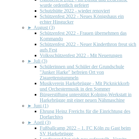
wurde ordentlich gefeiert
Schutzhütte 2022 - wieder renoviert
Schützenfest 2022 - Neues Königshaus ein
echter Hingucker
►
August (3)
Schützenfest 2022 - Frauen übernehmen das
Kommando
Schützenfest 2022 - Neuer Kinderthron freut sich
aufs Fest
Volksschützenfest 2022 - Mit Neuerungen
►
Juli (3)
Schülerinnen und Schüler der Grundschule
"Junker Harke" befreien Ort von
Zigarettenstummeln
Musikverein Harkebrügge - Mit Picknickkorb
und Orchestermusik in den Sommer
Bürgerstiftung unterstützt Kolping-Werkstatt in
Harkebrügge mit einer neuen Nähmaschine
►
Juni (1)
Ehrung Heinz Frerichs für die Einrichtung des
Dorfarchivs
►
April (3)
Fußballcamp 2022 – 1. FC Köln zu Gast beim
SV Harkebrügge