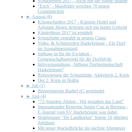
Schützenfest 2017 - Nicht nur die Sonne strahlte
"Esch" - Maisfelder weichen 70 neuen
Grundstücken
►
August (8)
Königschießen 2017 - Königin Hedel und
Adjutant Jürgen lieferten sich ein hartes Gefecht
Kinderthron 2017 ist ermittelt
Schutzhütte erstrahlt in neuem Glanz
Volks- & Schützenfest Harkebrügge - Ein Dorf
im Ausnahmezustand
Stiftung ist für die Ewigkeit -
Gemeinschaftsprojekt für die Dorfidylle
Infoveranstaltung „Stiftung Dorfgemeinschaft
Harkebrügge“
Renovierung der Schutzhütte, Aktivkreis 2. Kreis
Der 2. Kreis ist fleißig
►
Juli (1)
Bürgerenergie Barßel eG gegründet
►
Juni (4)
"72-Stunden-Aktion - Wir gestalten das Land"
Internationaler Benergie Junior Cup in Bremen -
E-Jugend vom SV Harkebrügge war dabei
Waldgruppe "De Landkieker" feierte 10 jähriges
Jubiläum
Mit neuer Wackelbrücke ins nächste Abenteuer