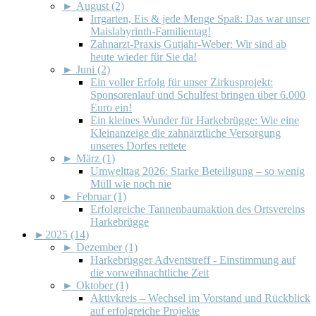
►
August (2)
Irrgarten, Eis & jede Menge Spaß: Das war unser
Maislabyrinth-Familientag!
Zahnarzt-Praxis Gutjahr-Weber: Wir sind ab
heute wieder für Sie da!
►
Juni (2)
Ein voller Erfolg für unser Zirkusprojekt:
Sponsorenlauf und Schulfest bringen über 6.000
Euro ein!
Ein kleines Wunder für Harkebrügge: Wie eine
Kleinanzeige die zahnärztliche Versorgung
unseres Dorfes rettete
►
März (1)
Umwelttag 2026: Starke Beteiligung – so wenig
Müll wie noch nie
►
Februar (1)
Erfolgreiche Tannenbaumaktion des Ortsvereins
Harkebrügge
►
2025 (14)
►
Dezember (1)
Harkebrügger Adventstreff - Einstimmung auf
die vorweihnachtliche Zeit
►
Oktober (1)
Aktivkreis – Wechsel im Vorstand und Rückblick
auf erfolgreiche Projekte