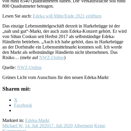
von rund 8540 Quadratmetern haben. Die Verkaufsfläche soll rund
800 Quadratmeter betragen.
Lesen Sie auch:
Edeka will Mitte/Ende 2021 eröffnen
Das einzige Lebensmittelgeschäft derzeit in Harkebrügge ist der
„nah und gut“-Markt, der auch zum Edeka-Konzert gehört. Er wird
von Siltan Coskun seit Herbst 2017 als selbstständige Edeka-
Händlerin betrieben. „Auch ich habe gehört, dass in Harkebrügge
an der Dorfstraße ein Lebensmittelmarkt kommen soll. Ich werde
den Markt als selbstständige Händlerin nicht übernehmen. Das
Risiko… (mehr auf
NWZ-Online
)
Quelle:
NWZ-Online
Grünes Licht vom Ausschuss für den neuen Edeka-Markt
Sharen mit:
X
Facebook
Markiert in:
Edeka-Markt
Michael W.
14. Juli 2020
17. Juli 2020
Allgemein
Keine
Kommentare