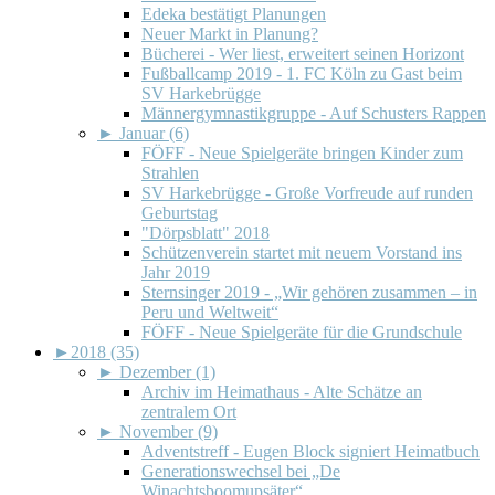
Edeka bestätigt Planungen
Neuer Markt in Planung?
Bücherei - Wer liest, erweitert seinen Horizont
Fußballcamp 2019 - 1. FC Köln zu Gast beim
SV Harkebrügge
Männergymnastikgruppe - Auf Schusters Rappen
►
Januar (6)
FÖFF - Neue Spielgeräte bringen Kinder zum
Strahlen
SV Harkebrügge - Große Vorfreude auf runden
Geburtstag
"Dörpsblatt" 2018
Schützenverein startet mit neuem Vorstand ins
Jahr 2019
Sternsinger 2019 - „Wir gehören zusammen – in
Peru und Weltweit“
FÖFF - Neue Spielgeräte für die Grundschule
►
2018 (35)
►
Dezember (1)
Archiv im Heimathaus - Alte Schätze an
zentralem Ort
►
November (9)
Adventstreff - Eugen Block signiert Heimatbuch
Generationswechsel bei „De
Winachtsboomupsäter“