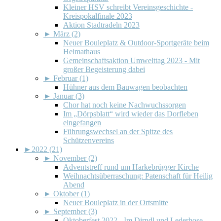
Kleiner HSV schreibt Vereinsgeschichte -
Kreispokalfinale 2023
Aktion Stadtradeln 2023
►
März (2)
Neuer Bouleplatz & Outdoor-Sportgeräte beim
Heimathaus
Gemeinschaftsaktion Umwelttag 2023 - Mit
großer Begeisterung dabei
►
Februar (1)
Hühner aus dem Bauwagen beobachten
►
Januar (3)
Chor hat noch keine Nachwuchssorgen
Im „Dörpsblatt“ wird wieder das Dorfleben
eingefangen
Führungswechsel an der Spitze des
Schützenvereins
►
2022 (21)
►
November (2)
Adventstreff rund um Harkebrügger Kirche
Weihnachtsüberraschung: Patenschaft für Heilig
Abend
►
Oktober (1)
Neuer Bouleplatz in der Ortsmitte
►
September (3)
Oktoberfest 2022 - Im Dirndl und Lederhose