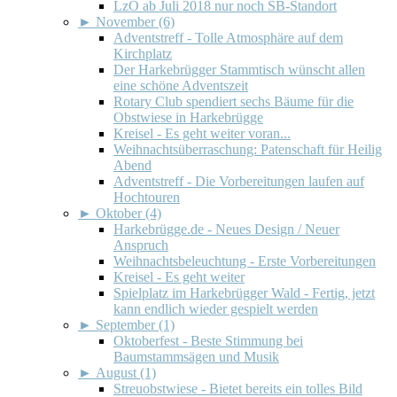
LzO ab Juli 2018 nur noch SB-Standort
►
November (6)
Adventstreff - Tolle Atmosphäre auf dem
Kirchplatz
Der Harkebrügger Stammtisch wünscht allen
eine schöne Adventszeit
Rotary Club spendiert sechs Bäume für die
Obstwiese in Harkebrügge
Kreisel - Es geht weiter voran...
Weihnachtsüberraschung: Patenschaft für Heilig
Abend
Adventstreff - Die Vorbereitungen laufen auf
Hochtouren
►
Oktober (4)
Harkebrügge.de - Neues Design / Neuer
Anspruch
Weihnachtsbeleuchtung - Erste Vorbereitungen
Kreisel - Es geht weiter
Spielplatz im Harkebrügger Wald - Fertig, jetzt
kann endlich wieder gespielt werden
►
September (1)
Oktoberfest - Beste Stimmung bei
Baumstammsägen und Musik
►
August (1)
Streuobstwiese - Bietet bereits ein tolles Bild