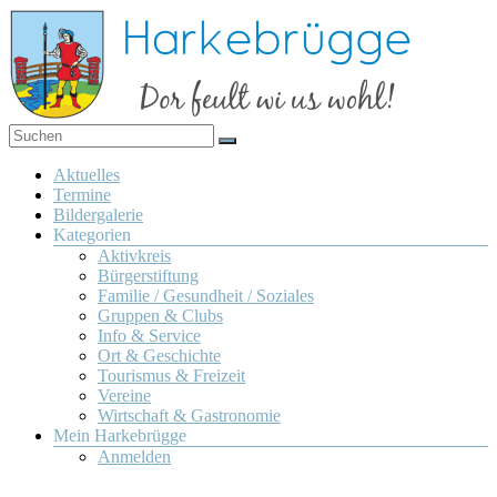
Zum
Inhalt
springen
Dor
Harkebrügge
feult
Menü
Aktuelles
wi us
Termine
wohl!
Bildergalerie
Kategorien
Aktivkreis
Bürgerstiftung
Familie / Gesundheit / Soziales
Gruppen & Clubs
Info & Service
Ort & Geschichte
Tourismus & Freizeit
Vereine
Wirtschaft & Gastronomie
Mein Harkebrügge
Anmelden