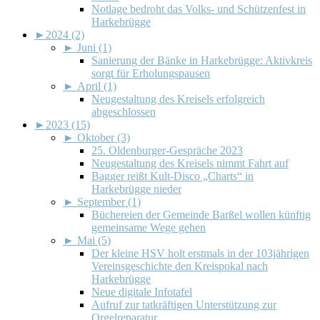
Notlage bedroht das Volks- und Schützenfest in
Harkebrügge
►
2024 (2)
►
Juni (1)
Sanierung der Bänke in Harkebrügge: Aktivkreis
sorgt für Erholungspausen
►
April (1)
Neugestaltung des Kreisels erfolgreich
abgeschlossen
►
2023 (15)
►
Oktober (3)
25. Oldenburger-Gespräche 2023
Neugestaltung des Kreisels nimmt Fahrt auf
Bagger reißt Kult-Disco „Charts“ in
Harkebrügge nieder
►
September (1)
Büchereien der Gemeinde Barßel wollen künftig
gemeinsame Wege gehen
►
Mai (5)
Der kleine HSV holt erstmals in der 103jährigen
Vereinsgeschichte den Kreispokal nach
Harkebrügge
Neue digitale Infotafel
Aufruf zur tatkräftigen Unterstützung zur
Orgelreparatur