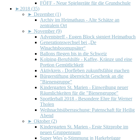
FÖFF - Neue Spielgeräte für die Grundschule
►
2018 (35)
►
Dezember (1)
Archiv im Heimathaus - Alte Schätze an
zentralem Ort
►
November (9)
Adventstreff - Eugen Block signiert Heimatbuch
Generationswechsel bei „De
Winachtsboomupsäter“
Ballons fliegen bis in die Schweiz
Kolping-Berufshilfe - Kaffee, Kränze und eine
Portion Gemütlichkeit
Aktivkreis - Dorfleben zukunftsfähig machen
Bürgerstiftung überreicht Geschenk an die
"Bienengruppe"
Kindergarten St. Marien - Einweihung neuer
Räumlichkeiten für die "Bienengruppe"
Sportlerball 2018 - Besondere Ehre für Werner
Tholen
Weihnachtsüberraschung: Patenschaft für Heilig
Abend
►
Oktober (2)
Kindergarten St. Marien - Erste Sitzprobe im
neuen Gruppenraum
Super Wies´n-Stimmung in Harkebrügge