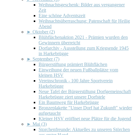
Weihnachtsgeschenk: Bilder aus vergangener
Zeit
Eine schöne Adventszeit
Weihnachtsüberraschung: Patenschaft für Heilig
Abend
►
Oktober (2)
Blühflächenaktion 2021 - Prämien wurden den
Gewinnern überreicht
Dorfarchiv - Ausstellung zum Kriegsende 1945
in Harkebrügge
►
September (7)
Bürgerstiftung prämiert Blühflächen
Einweihung der neuen Fußballplätze vom
kleinen HSV
Vereinschronik - 100 Jahre Sportverein
Harkebrügge
Neue Tafel der Bürgerstiftung Dorfgemeinschaft
Harkebrügge ziert unsere Dorfstele
Ein Baumweg für Harkebrügge
Bronzeplakette "Unser Dorf hat Zukunft" wieder
aufgetaucht
Kleiner HSV eröffnet neue Plätze für die Jugend
►
Mai (3)
Storchenfreunde: Aktuelles zu unseren Störchen
aus erster Hand