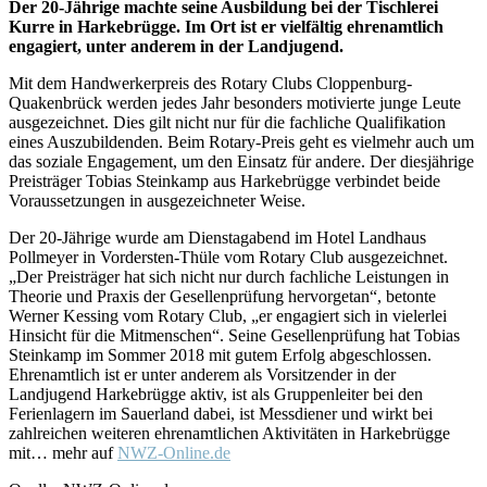
Der 20-Jährige machte seine Ausbildung bei der Tischlerei
Kurre in Harkebrügge. Im Ort ist er vielfältig ehrenamtlich
engagiert, unter anderem in der Landjugend.
Mit dem Handwerkerpreis des Rotary Clubs Cloppenburg-
Quakenbrück werden jedes Jahr besonders motivierte junge Leute
ausgezeichnet. Dies gilt nicht nur für die fachliche Qualifikation
eines Auszubildenden. Beim Rotary-Preis geht es vielmehr auch um
das soziale Engagement, um den Einsatz für andere. Der diesjährige
Preisträger Tobias Steinkamp aus Harkebrügge verbindet beide
Voraussetzungen in ausgezeichneter Weise.
Der 20-Jährige wurde am Dienstagabend im Hotel Landhaus
Pollmeyer in Vordersten-Thüle vom Rotary Club ausgezeichnet.
„Der Preisträger hat sich nicht nur durch fachliche Leistungen in
Theorie und Praxis der Gesellenprüfung hervorgetan“, betonte
Werner Kessing vom Rotary Club, „er engagiert sich in vielerlei
Hinsicht für die Mitmenschen“. Seine Gesellenprüfung hat Tobias
Steinkamp im Sommer 2018 mit gutem Erfolg abgeschlossen.
Ehrenamtlich ist er unter anderem als Vorsitzender in der
Landjugend Harkebrügge aktiv, ist als Gruppenleiter bei den
Ferienlagern im Sauerland dabei, ist Messdiener und wirkt bei
zahlreichen weiteren ehrenamtlichen Aktivitäten in Harkebrügge
mit… mehr auf
NWZ-Online.de