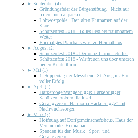
►
September (4)
Gründungsfeier der Bürgerstiftung - Nicht nur
reden, auch anpacken
Lohwostpohle - Den alten Flurnamen auf der
Spur
Schützenfest 2018 - Tolles Fest bei traumhaftem
Wetter
Ehemaliges Pfarrhaus wird zu Heimathaus
►
August (2)
Schützenfest 2018 - Der neue Thron steht fest
Schützenfest 2018 - Wir freuen uns über unseren
neuen Kinderthron
►
Mai (1)
1. Suppentag der Messdiener St. Ansgar - Ein
voller Erfolg
►
April (2)
Harkerooge/Wangebrügge: Harkebrügger
Schützen erobern die Insel
Gesangverein "Harmonia Harkebrügge" mit
Nachwuchssorgen
►
März (7)
Hoffnung auf Dorfgemeinschaftshaus, Haus der
Vereine oder Heimathaus
Spenden für den Musik-, Sport- und
Gesangverein