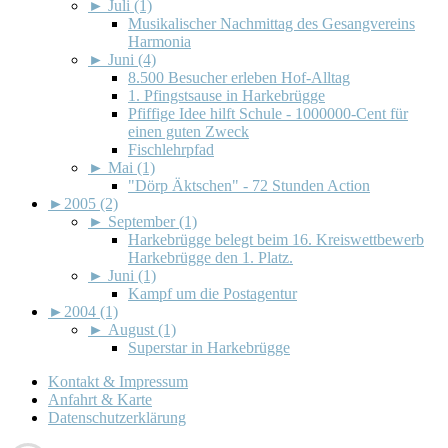
►
Juli (1)
Musikalischer Nachmittag des Gesangvereins
Harmonia
►
Juni (4)
8.500 Besucher erleben Hof-Alltag
1. Pfingstsause in Harkebrügge
Pfiffige Idee hilft Schule - 1000000-Cent für
einen guten Zweck
Fischlehrpfad
►
Mai (1)
"Dörp Äktschen" - 72 Stunden Action
►
2005 (2)
►
September (1)
Harkebrügge belegt beim 16. Kreiswettbewerb
Harkebrügge den 1. Platz.
►
Juni (1)
Kampf um die Postagentur
►
2004 (1)
►
August (1)
Superstar in Harkebrügge
Kontakt & Impressum
Anfahrt & Karte
Datenschutzerklärung