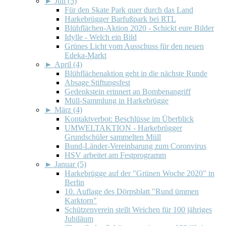
►
Juli (5)
Für den Skate Park quer durch das Land
Harkebrügger Barfußpark bei RTL
Blühflächen-Aktion 2020 - Schickt eure Bilder
Idylle - Welch ein Bild
Grünes Licht vom Ausschuss für den neuen
Edeka-Markt
►
April (4)
Blühflächenaktion geht in die nächste Runde
Absage Stiftungsfest
Gedenkstein erinnert an Bombenangriff
Müll-Sammlung in Harkebrügge
►
März (4)
Kontaktverbot: Beschlüsse im Überblick
UMWELTAKTION - Harkebrügger
Grundschüler sammelten Müll
Bund-Länder-Vereinbarung zum Coronvirus
HSV arbeitet am Festprogramm
►
Januar (5)
Harkebrügge auf der "Grünen Woche 2020" in
Berlin
10. Auflage des Dörpsblatt "Rund ümmen
Karktorn"
Schützenverein stellt Weichen für 100 jähriges
Jubiläum