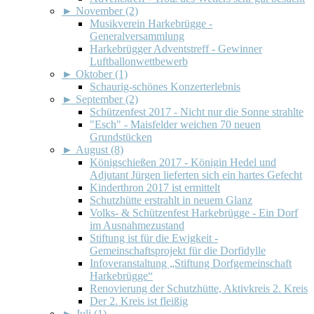
►
November (2)
Musikverein Harkebrügge -
Generalversammlung
Harkebrügger Adventstreff - Gewinner
Luftballonwettbewerb
►
Oktober (1)
Schaurig-schönes Konzerterlebnis
►
September (2)
Schützenfest 2017 - Nicht nur die Sonne strahlte
"Esch" - Maisfelder weichen 70 neuen
Grundstücken
►
August (8)
Königschießen 2017 - Königin Hedel und
Adjutant Jürgen lieferten sich ein hartes Gefecht
Kinderthron 2017 ist ermittelt
Schutzhütte erstrahlt in neuem Glanz
Volks- & Schützenfest Harkebrügge - Ein Dorf
im Ausnahmezustand
Stiftung ist für die Ewigkeit -
Gemeinschaftsprojekt für die Dorfidylle
Infoveranstaltung „Stiftung Dorfgemeinschaft
Harkebrügge“
Renovierung der Schutzhütte, Aktivkreis 2. Kreis
Der 2. Kreis ist fleißig
►
Juli (1)