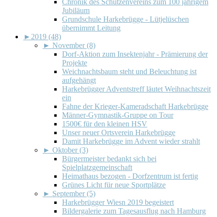
Chronik des Schützenvereins zum 100 jährigem
Jubiläum
Grundschule Harkebrügge - Lütjelüschen
übernimmt Leitung
►
2019 (48)
►
November (8)
Dorf-Aktion zum Insektenjahr - Prämierung der
Projekte
Weichnachtsbaum steht und Beleuchtung ist
aufgehängt
Harkebrügger Adventstreff läutet Weihnachtszeit
ein
Fahne der Krieger-Kameradschaft Harkebrügge
Männer-Gymnastik-Gruppe on Tour
1500€ für den kleinen HSV
Unser neuer Ortsverein Harkebrügge
Damit Harkebrügge im Advent wieder strahlt
►
Oktober (3)
Bürgermeister bedankt sich bei
Spielplatzgemeinschaft
Heimathaus bezogen - Dorfzentrum ist fertig
Grünes Licht für neue Sportplätze
►
September (5)
Harkebrügger Wiesn 2019 begeistert
Bildergalerie zum Tagesausflug nach Hamburg