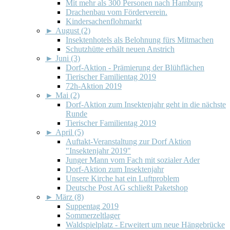
Mit mehr als 300 Personen nach Hamburg
Drachenbau vom Förderverein.
Kindersachenflohmarkt
►
August (2)
Insektenhotels als Belohnung fürs Mitmachen
Schutzhütte erhält neuen Anstrich
►
Juni (3)
Dorf-Aktion - Prämierung der Blühflächen
Tierischer Familientag 2019
72h-Aktion 2019
►
Mai (2)
Dorf-Aktion zum Insektenjahr geht in die nächste
Runde
Tierischer Familientag 2019
►
April (5)
Auftakt-Veranstaltung zur Dorf Aktion
"Insektenjahr 2019"
Junger Mann vom Fach mit sozialer Ader
Dorf-Aktion zum Insektenjahr
Unsere Kirche hat ein Luftproblem
Deutsche Post AG schließt Paketshop
►
März (8)
Suppentag 2019
Sommerzeltlager
Waldspielplatz - Erweitert um neue Hängebrücke