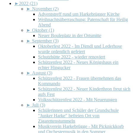
►
2022 (21)
►
November (2)
Adventstreff rund um Harkebrügger Kirche
Weihnachtsüberraschung: Patenschaft für Heilig
Abend
►
Oktober (1)
Neuer Bouleplatz in der Ortsmitte
►
September (3)
Oktoberfest 2022 - Im Dirndl und Lederhose
wurde ordentlich gefeiert
Schutzhütte 2022 - wieder renoviert
Schützenfest 2022 - Neues Königshaus ein
echter Hingucker
►
August (3)
Schützenfest 2022 - Frauen übernehmen das
Kommando
Schützenfest 2022 - Neuer Kinderthron freut sich
aufs Fest
Volksschützenfest 2022 - Mit Neuerungen
►
Juli (3)
Schülerinnen und Schüler der Grundschule
"Junker Harke" befreien Ort von
Zigarettenstummeln
Musikverein Harkebrügge - Mit Picknickkorb
und Orchestermusik in den Sommer