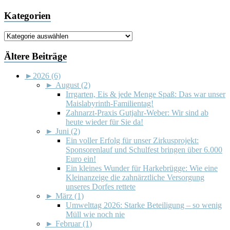
Kategorien
Kategorien
Ältere Beiträge
►
2026 (6)
►
August (2)
Irrgarten, Eis & jede Menge Spaß: Das war unser
Maislabyrinth-Familientag!
Zahnarzt-Praxis Gutjahr-Weber: Wir sind ab
heute wieder für Sie da!
►
Juni (2)
Ein voller Erfolg für unser Zirkusprojekt:
Sponsorenlauf und Schulfest bringen über 6.000
Euro ein!
Ein kleines Wunder für Harkebrügge: Wie eine
Kleinanzeige die zahnärztliche Versorgung
unseres Dorfes rettete
►
März (1)
Umwelttag 2026: Starke Beteiligung – so wenig
Müll wie noch nie
►
Februar (1)