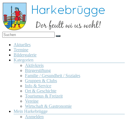
Zum
Inhalt
springen
Dor
Harkebrügge
feult
Menü
Aktuelles
wi us
Termine
wohl!
Bildergalerie
Kategorien
Aktivkreis
Bürgerstiftung
Familie / Gesundheit / Soziales
Gruppen & Clubs
Info & Service
Ort & Geschichte
Tourismus & Freizeit
Vereine
Wirtschaft & Gastronomie
Mein Harkebrügge
Anmelden