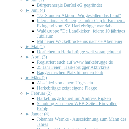
Bürgerenergie Barßel eG gegründet
►
Juni (4)
"72-Stunden-Aktion - Wir gestalten das Land"
Internationaler Benergie Junior Cup in Bremen -
E-Jugend vom SV Harkebrügge war dabei
Waldgruppe "De Landkieker" feierte 10 jähriges
Jubiläum
Mit neuer Wackelbrücke ins nächste Abenteuer
►
Mai (1)
Dorfleben in Harkebrügge weit vorangebracht
►
April (3)
Registriert euch auf www.harkebrügge.de
25 Jahr Feier - Harkebrügger Aktivkreis
Bagger machen Platz für neuen Park
►
März (2)
Abschied von einem Urgestein
Harkebrügge zeigt eigene Flagge
►
Februar (2)
Harkebrügge trauert um Andreas Ripken
Schulung zur neuen WEB-Seite - Ein voller
Erfolg
►
Januar (4)
Johannes Wernke - Auszeichnung zum Mann des
Jahres