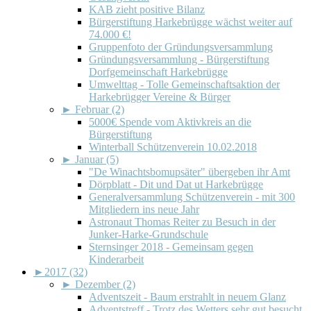
KAB zieht positive Bilanz
Bürgerstiftung Harkebrügge wächst weiter auf
74.000 €!
Gruppenfoto der Gründungsversammlung
Gründungsversammlung - Bürgerstiftung
Dorfgemeinschaft Harkebrügge
Umwelttag - Tolle Gemeinschaftsaktion der
Harkebrügger Vereine & Bürger
►
Februar (2)
5000€ Spende vom Aktivkreis an die
Bürgerstiftung
Winterball Schützenverein 10.02.2018
►
Januar (5)
"De Winachtsbomupsäter" übergeben ihr Amt
Dörpblatt - Dit und Dat ut Harkebrügge
Generalversammlung Schützenverein - mit 300
Mitgliedern ins neue Jahr
Astronaut Thomas Reiter zu Besuch in der
Junker-Harke-Grundschule
Sternsinger 2018 - Gemeinsam gegen
Kinderarbeit
►
2017 (32)
►
Dezember (2)
Adventszeit - Baum erstrahlt in neuem Glanz
Adventstreff - Trotz des Wetters sehr gut besucht