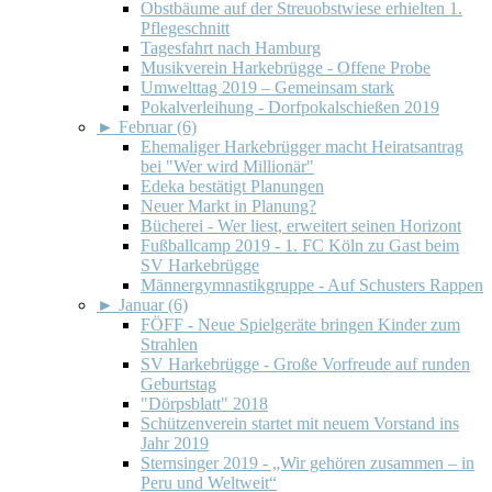
Obstbäume auf der Streuobstwiese erhielten 1.
Pflegeschnitt
Tagesfahrt nach Hamburg
Musikverein Harkebrügge - Offene Probe
Umwelttag 2019 – Gemeinsam stark
Pokalverleihung - Dorfpokalschießen 2019
►
Februar (6)
Ehemaliger Harkebrügger macht Heiratsantrag
bei "Wer wird Millionär"
Edeka bestätigt Planungen
Neuer Markt in Planung?
Bücherei - Wer liest, erweitert seinen Horizont
Fußballcamp 2019 - 1. FC Köln zu Gast beim
SV Harkebrügge
Männergymnastikgruppe - Auf Schusters Rappen
►
Januar (6)
FÖFF - Neue Spielgeräte bringen Kinder zum
Strahlen
SV Harkebrügge - Große Vorfreude auf runden
Geburtstag
"Dörpsblatt" 2018
Schützenverein startet mit neuem Vorstand ins
Jahr 2019
Sternsinger 2019 - „Wir gehören zusammen – in
Peru und Weltweit“