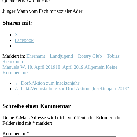
Quelle: NWZ-Online.de
Junger Mann vom Fach mit sozialer Ader
Sharen mit:
X
Facebook
Markiert in:
Ehrenamt
Landjugend
Rotary Club
Tobias
Steinkamp
Manuela W.
18. April 2019
18. April 2019
Allgemein
Keine
Kommentare
←
Dorf-Aktion zum Insektenjahr
Auftakt-Veranstaltung zur Dorf Aktion „Insektenjahr 2019“
→
Schreibe einen Kommentar
Deine E-Mail-Adresse wird nicht veröffentlicht.
Erforderliche
Felder sind mit
*
markiert
Kommentar
*