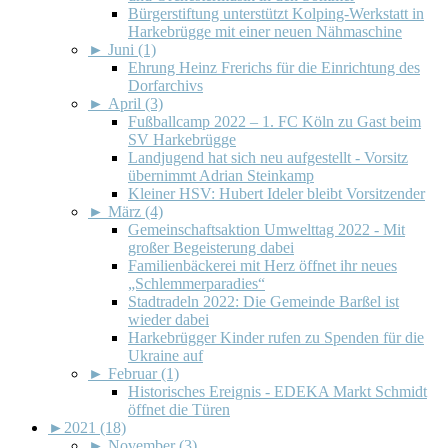
Bürgerstiftung unterstützt Kolping-Werkstatt in
Harkebrügge mit einer neuen Nähmaschine
►
Juni (1)
Ehrung Heinz Frerichs für die Einrichtung des
Dorfarchivs
►
April (3)
Fußballcamp 2022 – 1. FC Köln zu Gast beim
SV Harkebrügge
Landjugend hat sich neu aufgestellt - Vorsitz
übernimmt Adrian Steinkamp
Kleiner HSV: Hubert Ideler bleibt Vorsitzender
►
März (4)
Gemeinschaftsaktion Umwelttag 2022 - Mit
großer Begeisterung dabei
Familienbäckerei mit Herz öffnet ihr neues
„Schlemmerparadies“
Stadtradeln 2022: Die Gemeinde Barßel ist
wieder dabei
Harkebrügger Kinder rufen zu Spenden für die
Ukraine auf
►
Februar (1)
Historisches Ereignis - EDEKA Markt Schmidt
öffnet die Türen
►
2021 (18)
►
November (3)