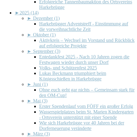
Erfolgreiche Tannenbaumaktion des Ortsvereins
Harkebrügge
►
2025 (14)
►
Dezember (1)
Harkebrügger Adventstreff - Einstimmung auf
die vorweihnachtliche Zeit
►
Oktober (1)
Aktivkreis – Wechsel im Vorstand und Rückblick
auf erfolgreiche Projekte
►
September (3)
Entedankfest 2025 - Nach 10 Jahren zogen die
Festwagen wieder durch unser Dorf
Volks- und Schützenfest 2025
Lukas Beckmann triumphiert beim
Königsschießen in Harkebrügge
►
Juni (1)
Ohne euch geht gar nichts – Gemeinsam stark für
den OM-Cup!
►
Mai (3)
Erster Spendenlauf vom FÖFF ein großer Erfolg
Wasserspielplatzes beim St. Marien Kindergarten
- Ortsverein unterstützt mit einer Spende
Wie sich Harkebrügge vor 40 Jahren bei der
Dorferneuerung veränderte
►
März (3)