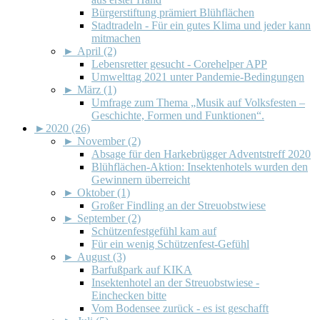
Bürgerstiftung prämiert Blühflächen
Stadtradeln - Für ein gutes Klima und jeder kann
mitmachen
►
April (2)
Lebensretter gesucht - Corehelper APP
Umwelttag 2021 unter Pandemie-Bedingungen
►
März (1)
Umfrage zum Thema „Musik auf Volksfesten –
Geschichte, Formen und Funktionen“.
►
2020 (26)
►
November (2)
Absage für den Harkebrügger Adventstreff 2020
Blühflächen-Aktion: Insektenhotels wurden den
Gewinnern überreicht
►
Oktober (1)
Großer Findling an der Streuobstwiese
►
September (2)
Schützenfestgefühl kam auf
Für ein wenig Schützenfest-Gefühl
►
August (3)
Barfußpark auf KIKA
Insektenhotel an der Streuobstwiese -
Einchecken bitte
Vom Bodensee zurück - es ist geschafft