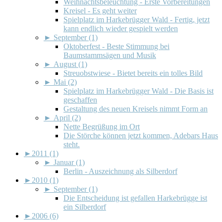
Weihnachtsbeleuchtung - Erste Vorbereitungen
Kreisel - Es geht weiter
Spielplatz im Harkebrügger Wald - Fertig, jetzt
kann endlich wieder gespielt werden
►
September (1)
Oktoberfest - Beste Stimmung bei
Baumstammsägen und Musik
►
August (1)
Streuobstwiese - Bietet bereits ein tolles Bild
►
Mai (2)
Spielplatz im Harkebrügger Wald - Die Basis ist
geschaffen
Gestaltung des neuen Kreisels nimmt Form an
►
April (2)
Nette Begrüßung im Ort
Die Störche können jetzt kommen, Adebars Haus
steht.
►
2011 (1)
►
Januar (1)
Berlin - Auszeichnung als Silberdorf
►
2010 (1)
►
September (1)
Die Entscheidung ist gefallen Harkebrügge ist
ein Silberdorf
►
2006 (6)