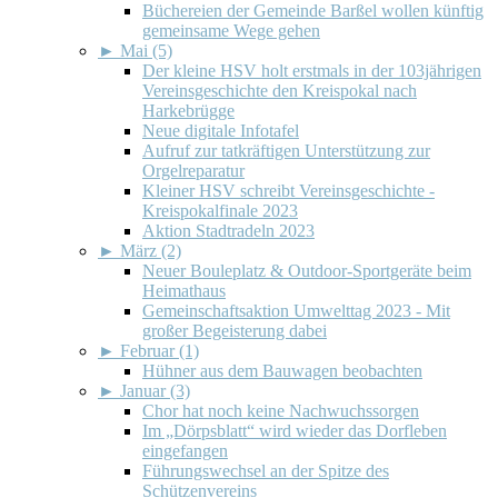
Büchereien der Gemeinde Barßel wollen künftig
gemeinsame Wege gehen
►
Mai (5)
Der kleine HSV holt erstmals in der 103jährigen
Vereinsgeschichte den Kreispokal nach
Harkebrügge
Neue digitale Infotafel
Aufruf zur tatkräftigen Unterstützung zur
Orgelreparatur
Kleiner HSV schreibt Vereinsgeschichte -
Kreispokalfinale 2023
Aktion Stadtradeln 2023
►
März (2)
Neuer Bouleplatz & Outdoor-Sportgeräte beim
Heimathaus
Gemeinschaftsaktion Umwelttag 2023 - Mit
großer Begeisterung dabei
►
Februar (1)
Hühner aus dem Bauwagen beobachten
►
Januar (3)
Chor hat noch keine Nachwuchssorgen
Im „Dörpsblatt“ wird wieder das Dorfleben
eingefangen
Führungswechsel an der Spitze des
Schützenvereins