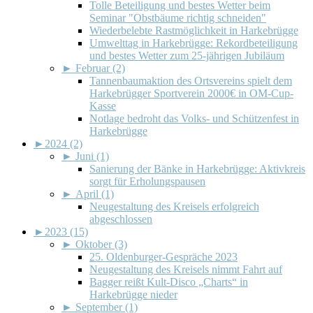
Tolle Beteiligung und bestes Wetter beim
Seminar "Obstbäume richtig schneiden"
Wiederbelebte Rastmöglichkeit in Harkebrügge
Umwelttag in Harkebrügge: Rekordbeteiligung
und bestes Wetter zum 25-jährigen Jubiläum
►
Februar (2)
Tannenbaumaktion des Ortsvereins spielt dem
Harkebrügger Sportverein 2000€ in OM-Cup-
Kasse
Notlage bedroht das Volks- und Schützenfest in
Harkebrügge
►
2024 (2)
►
Juni (1)
Sanierung der Bänke in Harkebrügge: Aktivkreis
sorgt für Erholungspausen
►
April (1)
Neugestaltung des Kreisels erfolgreich
abgeschlossen
►
2023 (15)
►
Oktober (3)
25. Oldenburger-Gespräche 2023
Neugestaltung des Kreisels nimmt Fahrt auf
Bagger reißt Kult-Disco „Charts“ in
Harkebrügge nieder
►
September (1)