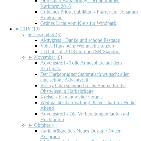
Dörpsblatt Harkebrügge - Rund ümmen
Karktorm 2016
Goldenes Priesterjubiläum - Pfarrer em. Johannes
Brinkmann
Grünes Licht vom Kreis für Windpark
►
2016 (19)
►
Dezember (3)
Aktivkreis - Danke und schöne Festtage
Volles Haus beim Weihnachtskonzert
LzO ab Juli 2018 nur noch SB-Standort
►
November (6)
Adventstreff - Tolle Atmosphäre auf dem
Kirchplatz
Der Harkebrügger Stammtisch wünscht allen
eine schöne Adventszeit
Rotary Club spendiert sechs Bäume für die
Obstwiese in Harkebrügge
Kreisel - Es geht weiter voran...
Weihnachtsüberraschung: Patenschaft für Heilig
Abend
Adventstreff - Die Vorbereitungen laufen auf
Hochtouren
►
Oktober (4)
Harkebrügge.de - Neues Design / Neuer
Anspruch