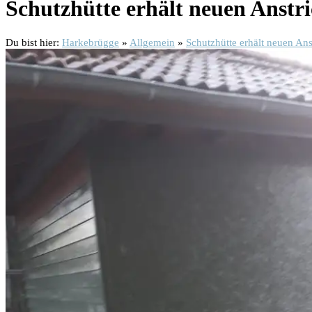
Schutzhütte erhält neuen Anstr
Du bist hier:
Harkebrügge
»
Allgemein
»
Schutzhütte erhält neuen Ans