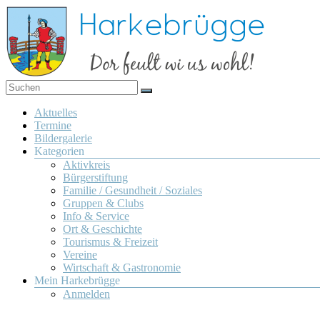
Zum
Inhalt
springen
Dor
Harkebrügge
feult
Menü
Aktuelles
wi us
Termine
wohl!
Bildergalerie
Kategorien
Aktivkreis
Bürgerstiftung
Familie / Gesundheit / Soziales
Gruppen & Clubs
Info & Service
Ort & Geschichte
Tourismus & Freizeit
Vereine
Wirtschaft & Gastronomie
Mein Harkebrügge
Anmelden