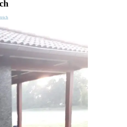
ich
trich