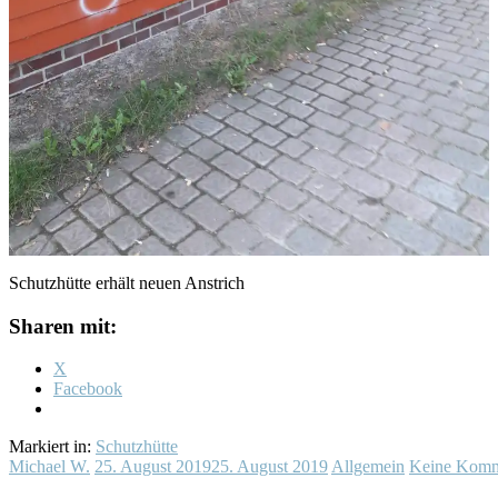
Schutzhütte erhält neuen Anstrich
Sharen mit:
X
Facebook
Markiert in:
Schutzhütte
Michael W.
25. August 2019
25. August 2019
Allgemein
Keine Komm