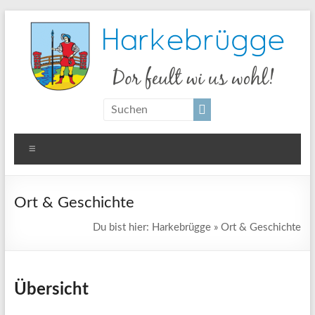
Zum
Inhalt
springen
Harkebrügge
Dor
feult
wi us
Menü
wohl!
Ort & Geschichte
Du bist hier:
Harkebrügge
»
Ort & Geschichte
Übersicht