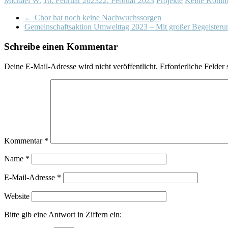
Michael W.
16. Februar 2023
22. Februar 2023
Projekte
Keine Komm
←
Chor hat noch keine Nachwuchssorgen
Gemeinschaftsaktion Umwelttag 2023 – Mit großer Begeisteru
Schreibe einen Kommentar
Deine E-Mail-Adresse wird nicht veröffentlicht.
Erforderliche Felder 
Kommentar
*
Name
*
E-Mail-Adresse
*
Website
Bitte gib eine Antwort in Ziffern ein: