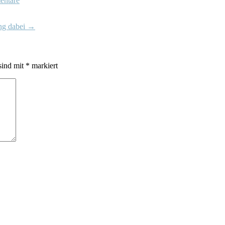
entare
ng dabei
→
sind mit
*
markiert