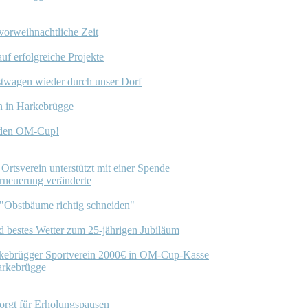
vorweihnachtliche Zeit
uf erfolgreiche Projekte
stwagen wieder durch unser Dorf
n in Harkebrügge
r den OM-Cup!
Ortsverein unterstützt mit einer Spende
rneuerung veränderte
 "Obstbäume richtig schneiden"
 bestes Wetter zum 25-jährigen Jubiläum
rkebrügger Sportverein 2000€ in OM-Cup-Kasse
Harkebrügge
orgt für Erholungspausen