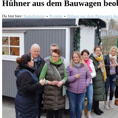
Hühner aus dem Bauwagen beo
Du bist hier:
Harkebrügge
»
Projekte
»
Hühner aus dem Bauwagen be