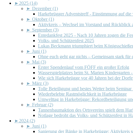
►
2025 (14)
►
Dezember (1)
Harkebrügger Adventstreff - Einstimmung auf die 
►
Oktober (1)
Aktivkreis – Wechsel im Vorstand und Rückblick a
►
September (3)
Entedankfest 2025 - Nach 10 Jahren zogen die Fe
Volks- und Schützenfest 2025
Lukas Beckmann triumphiert beim Königsschieße
►
Juni (1)
Ohne euch geht gar nichts – Gemeinsam stark fü
►
Mai (3)
Erster Spendenlauf vom FÖFF ein großer Erfolg
Wasserspielplatzes beim St. Marien Kindergarten - 
Wie sich Harkebrügge vor 40 Jahren bei der Dorfe
►
März (3)
Tolle Beteiligung und bestes Wetter beim Seminar
Wiederbelebte Rastmöglichkeit in Harkebrügge
Umwelttag in Harkebrügge: Rekordbeteiligung und
►
Februar (2)
Tannenbaumaktion des Ortsvereins spielt dem Ha
Notlage bedroht das Volks- und Schützenfest in 
►
2024 (2)
►
Juni (1)
Sanierung der Bänke in Harkebrügge: Aktivkreis s