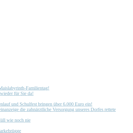
Maislabyrinth-Familientag!
wieder für Sie da!
enlauf und Schulfest bringen über 6.000 Euro ein!
nanzeige die zahnärztliche Versorgung unseres Dorfes rettete
üll wie noch nie
Harkebrügge