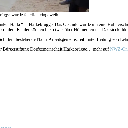
gge wurde feierlich eingeweiht.
Junker Harke“ in Harkebrügge. Das Gelände wurde um eine Hühnerschule
sondern Kinder können hier etwas über Hühner lernen. Das steckt hinte
chülern bestehende Natur-Arbeitsgemeinschaft unter Leitung von Lehr
der Bürgerstiftung Dorfgemeinschaft Harkebrügge… mehr auf
NWZ-Onl