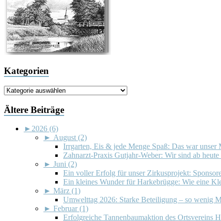
Kategorien
Kategorien
Ältere Beiträge
►
2026 (6)
►
August (2)
Irrgarten, Eis & jede Menge Spaß: Das war unser 
Zahnarzt-Praxis Gutjahr-Weber: Wir sind ab heute 
►
Juni (2)
Ein voller Erfolg für unser Zirkusprojekt: Sponsor
Ein kleines Wunder für Harkebrügge: Wie eine Klei
►
März (1)
Umwelttag 2026: Starke Beteiligung – so wenig M
►
Februar (1)
Erfolgreiche Tannenbaumaktion des Ortsvereins 