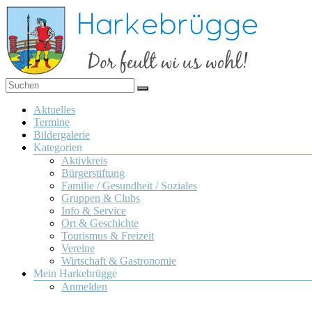
Zum
Inhalt
springen
Dor
Harkebrügge
feult
Menü
Aktuelles
wi us
Termine
wohl!
Bildergalerie
Kategorien
Aktivkreis
Bürgerstiftung
Familie / Gesundheit / Soziales
Gruppen & Clubs
Info & Service
Ort & Geschichte
Tourismus & Freizeit
Vereine
Wirtschaft & Gastronomie
Mein Harkebrügge
Anmelden