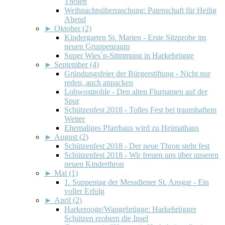
Tholen
Weihnachtsüberraschung: Patenschaft für Heilig
Abend
►
Oktober (2)
Kindergarten St. Marien - Erste Sitzprobe im
neuen Gruppenraum
Super Wies´n-Stimmung in Harkebrügge
►
September (4)
Gründungsfeier der Bürgerstiftung - Nicht nur
reden, auch anpacken
Lohwostpohle - Den alten Flurnamen auf der
Spur
Schützenfest 2018 - Tolles Fest bei traumhaftem
Wetter
Ehemaliges Pfarrhaus wird zu Heimathaus
►
August (2)
Schützenfest 2018 - Der neue Thron steht fest
Schützenfest 2018 - Wir freuen uns über unseren
neuen Kinderthron
►
Mai (1)
1. Suppentag der Messdiener St. Ansgar - Ein
voller Erfolg
►
April (2)
Harkerooge/Wangebrügge: Harkebrügger
Schützen erobern die Insel