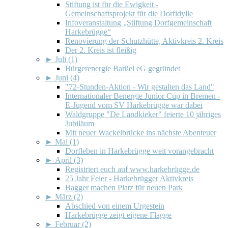
Stiftung ist für die Ewigkeit -
Gemeinschaftsprojekt für die Dorfidylle
Infoveranstaltung „Stiftung Dorfgemeinschaft
Harkebrügge“
Renovierung der Schutzhütte, Aktivkreis 2. Kreis
Der 2. Kreis ist fleißig
►
Juli (1)
Bürgerenergie Barßel eG gegründet
►
Juni (4)
"72-Stunden-Aktion - Wir gestalten das Land"
Internationaler Benergie Junior Cup in Bremen -
E-Jugend vom SV Harkebrügge war dabei
Waldgruppe "De Landkieker" feierte 10 jähriges
Jubiläum
Mit neuer Wackelbrücke ins nächste Abenteuer
►
Mai (1)
Dorfleben in Harkebrügge weit vorangebracht
►
April (3)
Registriert euch auf www.harkebrügge.de
25 Jahr Feier - Harkebrügger Aktivkreis
Bagger machen Platz für neuen Park
►
März (2)
Abschied von einem Urgestein
Harkebrügge zeigt eigene Flagge
►
Februar (2)