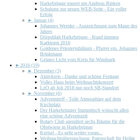
Harkebrügge trauert um Andreas Ripken
Schulung zur neuen WEB-Seite - Ein voller
Erfolg
►
Januar (4)
Johannes Wernke - Auszeichnung zum Mann des
Jahres
Dörpsblatt Harkebrügge - Rund ümmen
Karktorm 2016
Goldenes Priesterjubiläum - Pfarrer em. Johannes
Brinkmann
Grünes Licht vom Kreis für Windpark
►
2016 (19)
►
Dezember (3)
Aktivkreis - Danke und schöne Festtage
Volles Haus beim Weihnachtskonzert
LzO ab Juli 2018 nur noch SB-Standort
►
November (6)
Adventstreff - Tolle Atmosphäre auf dem
Kirchplatz
Der Harkebrügger Stammtisch wünscht allen
eine schöne Adventszeit
Rotary Club spendiert sechs Bäume für die
Obstwiese in Harkebrügge
Kreisel - Es geht weiter voran...
Weihnachtsüberraschung: Patenschaft für Heilig