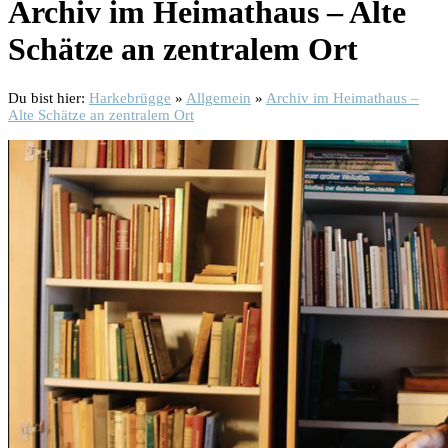
Archiv im Heimathaus – Alte
Schätze an zentralem Ort
Du bist hier:
Harkebrügge
»
Allgemein
»
Archiv im Heimathaus –
Alte Schätze an zentralem Ort