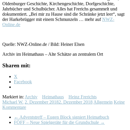
Oldenburger Geschichte, Kirchengeschichte, Dorfgeschichte,
Jahrbücher und Schulbücher. Alles hat Frerichs gesammelt und
dokumentiert. „Bei mir zu Hause sind die Schränke jetzt leer“, sagt
der Harkebrügger mit einem Schmunzeln … mehr auf
NWZ-
Online.de
Quelle: NWZ-Online.de / Bild: Heiner Elsen
Archiv im Heimathaus – Alte Schätze an zentralem Ort
Sharen mit:
X
Facebook
Markiert in:
Archiv
Heimathaus
Heinz Frerichts
Michael W.
2. Dezember 2018
2. Dezember 2018
Allgemein
Keine
Kommentare
←
Adventstreff – Eugen Block signiert Heimatbuch
FÖFF – Neue Spielgeräte für die Grundschule
→