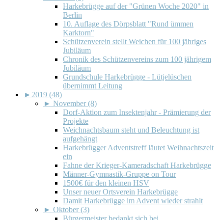
Harkebrügge auf der "Grünen Woche 2020" in
Berlin
10. Auflage des Dörpsblatt "Rund ümmen
Karktorn"
Schützenverein stellt Weichen für 100 jähriges
Jubiläum
Chronik des Schützenvereins zum 100 jährigem
Jubiläum
Grundschule Harkebrügge - Lütjelüschen
übernimmt Leitung
►
2019 (48)
►
November (8)
Dorf-Aktion zum Insektenjahr - Prämierung der
Projekte
Weichnachtsbaum steht und Beleuchtung ist
aufgehängt
Harkebrügger Adventstreff läutet Weihnachtszeit
ein
Fahne der Krieger-Kameradschaft Harkebrügge
Männer-Gymnastik-Gruppe on Tour
1500€ für den kleinen HSV
Unser neuer Ortsverein Harkebrügge
Damit Harkebrügge im Advent wieder strahlt
►
Oktober (3)
Bürgermeister bedankt sich bei