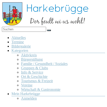
Zum
Inhalt
springen
Dor
Harkebrügge
feult
Menü
Aktuelles
wi us
Termine
wohl!
Bildergalerie
Kategorien
Aktivkreis
Bürgerstiftung
Familie / Gesundheit / Soziales
Gruppen & Clubs
Info & Service
Ort & Geschichte
Tourismus & Freizeit
Vereine
Wirtschaft & Gastronomie
Mein Harkebrügge
Anmelden