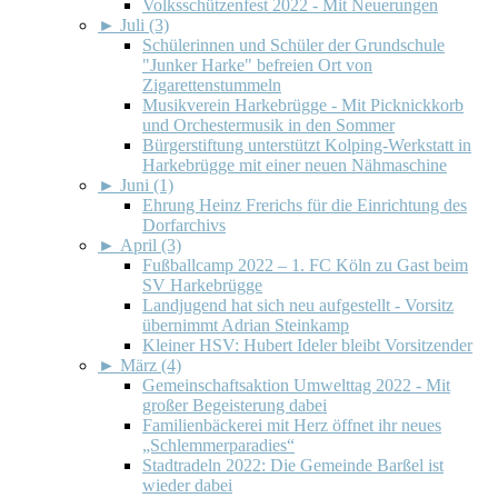
Volksschützenfest 2022 - Mit Neuerungen
►
Juli (3)
Schülerinnen und Schüler der Grundschule
"Junker Harke" befreien Ort von
Zigarettenstummeln
Musikverein Harkebrügge - Mit Picknickkorb
und Orchestermusik in den Sommer
Bürgerstiftung unterstützt Kolping-Werkstatt in
Harkebrügge mit einer neuen Nähmaschine
►
Juni (1)
Ehrung Heinz Frerichs für die Einrichtung des
Dorfarchivs
►
April (3)
Fußballcamp 2022 – 1. FC Köln zu Gast beim
SV Harkebrügge
Landjugend hat sich neu aufgestellt - Vorsitz
übernimmt Adrian Steinkamp
Kleiner HSV: Hubert Ideler bleibt Vorsitzender
►
März (4)
Gemeinschaftsaktion Umwelttag 2022 - Mit
großer Begeisterung dabei
Familienbäckerei mit Herz öffnet ihr neues
„Schlemmerparadies“
Stadtradeln 2022: Die Gemeinde Barßel ist
wieder dabei