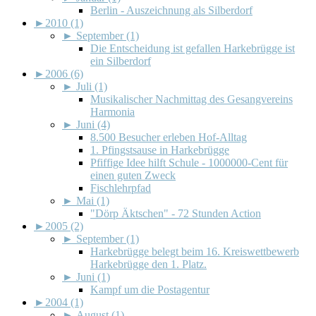
Berlin - Auszeichnung als Silberdorf
►
2010 (1)
►
September (1)
Die Entscheidung ist gefallen Harkebrügge ist
ein Silberdorf
►
2006 (6)
►
Juli (1)
Musikalischer Nachmittag des Gesangvereins
Harmonia
►
Juni (4)
8.500 Besucher erleben Hof-Alltag
1. Pfingstsause in Harkebrügge
Pfiffige Idee hilft Schule - 1000000-Cent für
einen guten Zweck
Fischlehrpfad
►
Mai (1)
"Dörp Äktschen" - 72 Stunden Action
►
2005 (2)
►
September (1)
Harkebrügge belegt beim 16. Kreiswettbewerb
Harkebrügge den 1. Platz.
►
Juni (1)
Kampf um die Postagentur
►
2004 (1)
►
August (1)