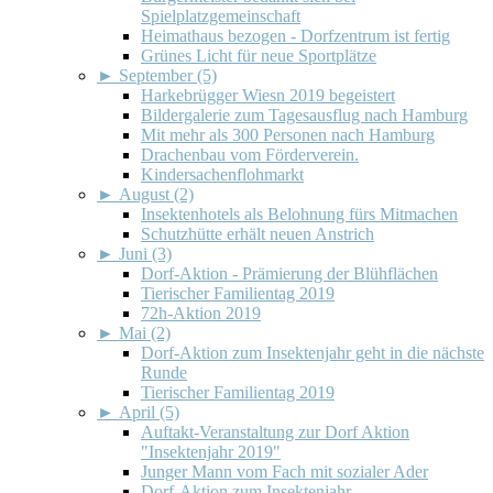
Spielplatzgemeinschaft
Heimathaus bezogen - Dorfzentrum ist fertig
Grünes Licht für neue Sportplätze
►
September (5)
Harkebrügger Wiesn 2019 begeistert
Bildergalerie zum Tagesausflug nach Hamburg
Mit mehr als 300 Personen nach Hamburg
Drachenbau vom Förderverein.
Kindersachenflohmarkt
►
August (2)
Insektenhotels als Belohnung fürs Mitmachen
Schutzhütte erhält neuen Anstrich
►
Juni (3)
Dorf-Aktion - Prämierung der Blühflächen
Tierischer Familientag 2019
72h-Aktion 2019
►
Mai (2)
Dorf-Aktion zum Insektenjahr geht in die nächste
Runde
Tierischer Familientag 2019
►
April (5)
Auftakt-Veranstaltung zur Dorf Aktion
"Insektenjahr 2019"
Junger Mann vom Fach mit sozialer Ader
Dorf-Aktion zum Insektenjahr