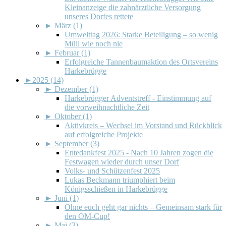
Kleinanzeige die zahnärztliche Versorgung
unseres Dorfes rettete
►
März (1)
Umwelttag 2026: Starke Beteiligung – so wenig
Müll wie noch nie
►
Februar (1)
Erfolgreiche Tannenbaumaktion des Ortsvereins
Harkebrügge
►
2025 (14)
►
Dezember (1)
Harkebrügger Adventstreff - Einstimmung auf
die vorweihnachtliche Zeit
►
Oktober (1)
Aktivkreis – Wechsel im Vorstand und Rückblick
auf erfolgreiche Projekte
►
September (3)
Entedankfest 2025 - Nach 10 Jahren zogen die
Festwagen wieder durch unser Dorf
Volks- und Schützenfest 2025
Lukas Beckmann triumphiert beim
Königsschießen in Harkebrügge
►
Juni (1)
Ohne euch geht gar nichts – Gemeinsam stark für
den OM-Cup!
►
Mai (3)