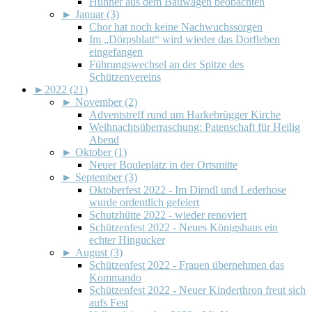
Hühner aus dem Bauwagen beobachten
►
Januar (3)
Chor hat noch keine Nachwuchssorgen
Im „Dörpsblatt“ wird wieder das Dorfleben
eingefangen
Führungswechsel an der Spitze des
Schützenvereins
►
2022 (21)
►
November (2)
Adventstreff rund um Harkebrügger Kirche
Weihnachtsüberraschung: Patenschaft für Heilig
Abend
►
Oktober (1)
Neuer Bouleplatz in der Ortsmitte
►
September (3)
Oktoberfest 2022 - Im Dirndl und Lederhose
wurde ordentlich gefeiert
Schutzhütte 2022 - wieder renoviert
Schützenfest 2022 - Neues Königshaus ein
echter Hingucker
►
August (3)
Schützenfest 2022 - Frauen übernehmen das
Kommando
Schützenfest 2022 - Neuer Kinderthron freut sich
aufs Fest