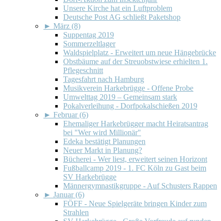
Unsere Kirche hat ein Luftproblem
Deutsche Post AG schließt Paketshop
►
März (8)
Suppentag 2019
Sommerzeltlager
Waldspielplatz - Erweitert um neue Hängebrücke
Obstbäume auf der Streuobstwiese erhielten 1.
Pflegeschnitt
Tagesfahrt nach Hamburg
Musikverein Harkebrügge - Offene Probe
Umwelttag 2019 – Gemeinsam stark
Pokalverleihung - Dorfpokalschießen 2019
►
Februar (6)
Ehemaliger Harkebrügger macht Heiratsantrag
bei "Wer wird Millionär"
Edeka bestätigt Planungen
Neuer Markt in Planung?
Bücherei - Wer liest, erweitert seinen Horizont
Fußballcamp 2019 - 1. FC Köln zu Gast beim
SV Harkebrügge
Männergymnastikgruppe - Auf Schusters Rappen
►
Januar (6)
FÖFF - Neue Spielgeräte bringen Kinder zum
Strahlen