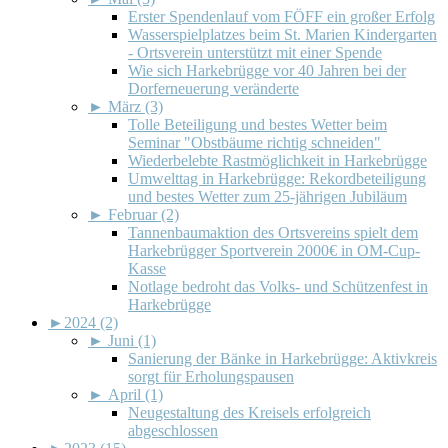
Erster Spendenlauf vom FÖFF ein großer Erfolg
Wasserspielplatzes beim St. Marien Kindergarten
- Ortsverein unterstützt mit einer Spende
Wie sich Harkebrügge vor 40 Jahren bei der
Dorferneuerung veränderte
►
März (3)
Tolle Beteiligung und bestes Wetter beim
Seminar "Obstbäume richtig schneiden"
Wiederbelebte Rastmöglichkeit in Harkebrügge
Umwelttag in Harkebrügge: Rekordbeteiligung
und bestes Wetter zum 25-jährigen Jubiläum
►
Februar (2)
Tannenbaumaktion des Ortsvereins spielt dem
Harkebrügger Sportverein 2000€ in OM-Cup-
Kasse
Notlage bedroht das Volks- und Schützenfest in
Harkebrügge
►
2024 (2)
►
Juni (1)
Sanierung der Bänke in Harkebrügge: Aktivkreis
sorgt für Erholungspausen
►
April (1)
Neugestaltung des Kreisels erfolgreich
abgeschlossen