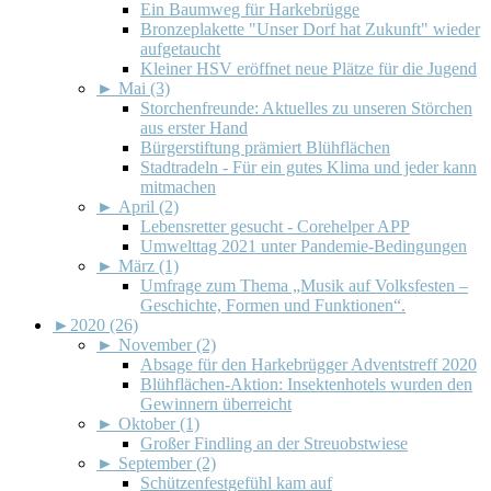
Ein Baumweg für Harkebrügge
Bronzeplakette "Unser Dorf hat Zukunft" wieder
aufgetaucht
Kleiner HSV eröffnet neue Plätze für die Jugend
►
Mai (3)
Storchenfreunde: Aktuelles zu unseren Störchen
aus erster Hand
Bürgerstiftung prämiert Blühflächen
Stadtradeln - Für ein gutes Klima und jeder kann
mitmachen
►
April (2)
Lebensretter gesucht - Corehelper APP
Umwelttag 2021 unter Pandemie-Bedingungen
►
März (1)
Umfrage zum Thema „Musik auf Volksfesten –
Geschichte, Formen und Funktionen“.
►
2020 (26)
►
November (2)
Absage für den Harkebrügger Adventstreff 2020
Blühflächen-Aktion: Insektenhotels wurden den
Gewinnern überreicht
►
Oktober (1)
Großer Findling an der Streuobstwiese
►
September (2)
Schützenfestgefühl kam auf