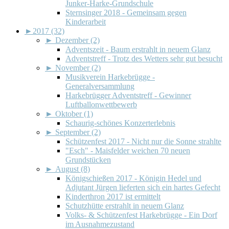
Junker-Harke-Grundschule
Sternsinger 2018 - Gemeinsam gegen
Kinderarbeit
►
2017 (32)
►
Dezember (2)
Adventszeit - Baum erstrahlt in neuem Glanz
Adventstreff - Trotz des Wetters sehr gut besucht
►
November (2)
Musikverein Harkebrügge -
Generalversammlung
Harkebrügger Adventstreff - Gewinner
Luftballonwettbewerb
►
Oktober (1)
Schaurig-schönes Konzerterlebnis
►
September (2)
Schützenfest 2017 - Nicht nur die Sonne strahlte
"Esch" - Maisfelder weichen 70 neuen
Grundstücken
►
August (8)
Königschießen 2017 - Königin Hedel und
Adjutant Jürgen lieferten sich ein hartes Gefecht
Kinderthron 2017 ist ermittelt
Schutzhütte erstrahlt in neuem Glanz
Volks- & Schützenfest Harkebrügge - Ein Dorf
im Ausnahmezustand