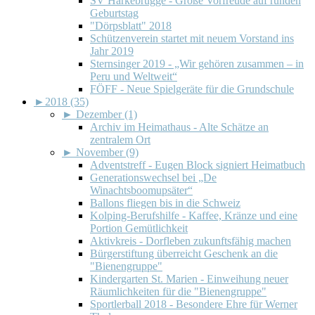
SV Harkebrügge - Große Vorfreude auf runden
Geburtstag
"Dörpsblatt" 2018
Schützenverein startet mit neuem Vorstand ins
Jahr 2019
Sternsinger 2019 - „Wir gehören zusammen – in
Peru und Weltweit“
FÖFF - Neue Spielgeräte für die Grundschule
►
2018 (35)
►
Dezember (1)
Archiv im Heimathaus - Alte Schätze an
zentralem Ort
►
November (9)
Adventstreff - Eugen Block signiert Heimatbuch
Generationswechsel bei „De
Winachtsboomupsäter“
Ballons fliegen bis in die Schweiz
Kolping-Berufshilfe - Kaffee, Kränze und eine
Portion Gemütlichkeit
Aktivkreis - Dorfleben zukunftsfähig machen
Bürgerstiftung überreicht Geschenk an die
"Bienengruppe"
Kindergarten St. Marien - Einweihung neuer
Räumlichkeiten für die "Bienengruppe"
Sportlerball 2018 - Besondere Ehre für Werner