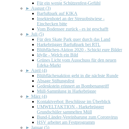
Für ein wenig Schützenfest-Gefühl
►
August (3)
Barfußpark auf KIKA
Insektenhotel an der Streuobstwiese -
Einchecken bitte
Vom Bodensee zurück - es ist geschafft
►
Juli (5)
Für den Skate Park quer durch das Land
Harkebrügger Barfußpark bei RTL
Blühflächen-Aktion 2020 - Schickt eure Bilder
Idylle - Welch ein Bild
Grünes Licht vom Ausschuss für den neuen
Edeka-Markt
►
April (4)
Blühflächenaktion geht in die nächste Runde
Absage Stiftungsfest
Gedenkstein erinnert an Bombenangriff
Müll-Sammlung in Harkebrügge
►
März (4)
Kontaktverbot: Beschlüsse im Überblick
UMWELTAKTION - Harkebrügger
Grundschüler sammelten Müll
Bund-Länder-Vereinbarung zum Coronvirus
HSV arbeitet am Festprogramm
►
Januar (5)