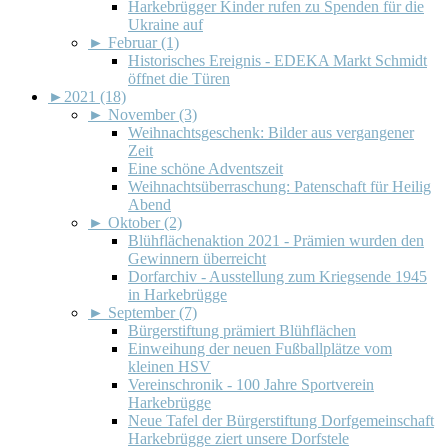
Harkebrügger Kinder rufen zu Spenden für die
Ukraine auf
►
Februar (1)
Historisches Ereignis - EDEKA Markt Schmidt
öffnet die Türen
►
2021 (18)
►
November (3)
Weihnachtsgeschenk: Bilder aus vergangener
Zeit
Eine schöne Adventszeit
Weihnachtsüberraschung: Patenschaft für Heilig
Abend
►
Oktober (2)
Blühflächenaktion 2021 - Prämien wurden den
Gewinnern überreicht
Dorfarchiv - Ausstellung zum Kriegsende 1945
in Harkebrügge
►
September (7)
Bürgerstiftung prämiert Blühflächen
Einweihung der neuen Fußballplätze vom
kleinen HSV
Vereinschronik - 100 Jahre Sportverein
Harkebrügge
Neue Tafel der Bürgerstiftung Dorfgemeinschaft
Harkebrügge ziert unsere Dorfstele