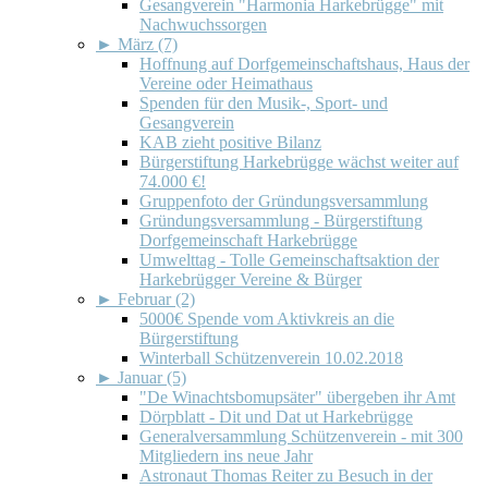
Gesangverein "Harmonia Harkebrügge" mit
Nachwuchssorgen
►
März (7)
Hoffnung auf Dorfgemeinschaftshaus, Haus der
Vereine oder Heimathaus
Spenden für den Musik-, Sport- und
Gesangverein
KAB zieht positive Bilanz
Bürgerstiftung Harkebrügge wächst weiter auf
74.000 €!
Gruppenfoto der Gründungsversammlung
Gründungsversammlung - Bürgerstiftung
Dorfgemeinschaft Harkebrügge
Umwelttag - Tolle Gemeinschaftsaktion der
Harkebrügger Vereine & Bürger
►
Februar (2)
5000€ Spende vom Aktivkreis an die
Bürgerstiftung
Winterball Schützenverein 10.02.2018
►
Januar (5)
"De Winachtsbomupsäter" übergeben ihr Amt
Dörpblatt - Dit und Dat ut Harkebrügge
Generalversammlung Schützenverein - mit 300
Mitgliedern ins neue Jahr
Astronaut Thomas Reiter zu Besuch in der