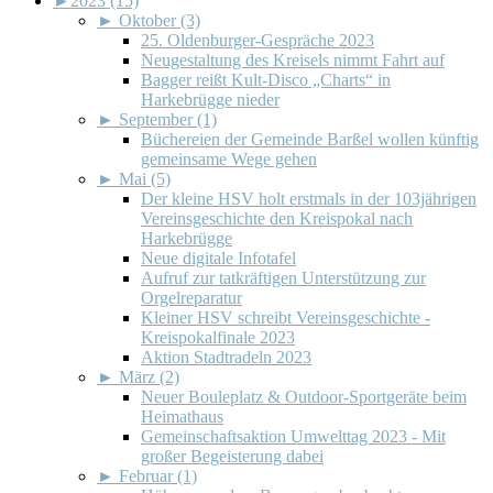
►
2023 (15)
►
Oktober (3)
25. Oldenburger-Gespräche 2023
Neugestaltung des Kreisels nimmt Fahrt auf
Bagger reißt Kult-Disco „Charts“ in
Harkebrügge nieder
►
September (1)
Büchereien der Gemeinde Barßel wollen künftig
gemeinsame Wege gehen
►
Mai (5)
Der kleine HSV holt erstmals in der 103jährigen
Vereinsgeschichte den Kreispokal nach
Harkebrügge
Neue digitale Infotafel
Aufruf zur tatkräftigen Unterstützung zur
Orgelreparatur
Kleiner HSV schreibt Vereinsgeschichte -
Kreispokalfinale 2023
Aktion Stadtradeln 2023
►
März (2)
Neuer Bouleplatz & Outdoor-Sportgeräte beim
Heimathaus
Gemeinschaftsaktion Umwelttag 2023 - Mit
großer Begeisterung dabei
►
Februar (1)