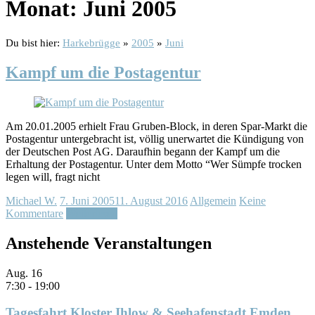
Monat:
Juni 2005
Du bist hier:
Harkebrügge
»
2005
»
Juni
Kampf um die Postagentur
Am 20.01.2005 erhielt Frau Gruben-Block, in deren Spar-Markt die
Postagentur untergebracht ist, völlig unerwartet die Kündigung von
der Deutschen Post AG. Daraufhin begann der Kampf um die
Erhaltung der Postagentur. Unter dem Motto “Wer Sümpfe trocken
legen will, fragt nicht
Michael W.
7. Juni 2005
11. August 2016
Allgemein
Keine
Kommentare
Weiterlesen
Anstehende Veranstaltungen
Aug.
16
7:30
-
19:00
Tagesfahrt Kloster Ihlow & Seehafenstadt Emden