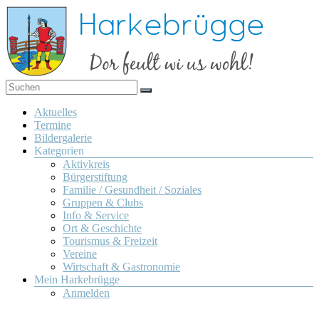
Zum
Inhalt
springen
Dor
Harkebrügge
feult
Menü
Aktuelles
wi us
Termine
wohl!
Bildergalerie
Kategorien
Aktivkreis
Bürgerstiftung
Familie / Gesundheit / Soziales
Gruppen & Clubs
Info & Service
Ort & Geschichte
Tourismus & Freizeit
Vereine
Wirtschaft & Gastronomie
Mein Harkebrügge
Anmelden