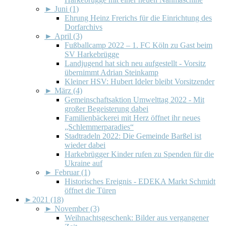
►
Juni (1)
Ehrung Heinz Frerichs für die Einrichtung des
Dorfarchivs
►
April (3)
Fußballcamp 2022 – 1. FC Köln zu Gast beim
SV Harkebrügge
Landjugend hat sich neu aufgestellt - Vorsitz
übernimmt Adrian Steinkamp
Kleiner HSV: Hubert Ideler bleibt Vorsitzender
►
März (4)
Gemeinschaftsaktion Umwelttag 2022 - Mit
großer Begeisterung dabei
Familienbäckerei mit Herz öffnet ihr neues
„Schlemmerparadies“
Stadtradeln 2022: Die Gemeinde Barßel ist
wieder dabei
Harkebrügger Kinder rufen zu Spenden für die
Ukraine auf
►
Februar (1)
Historisches Ereignis - EDEKA Markt Schmidt
öffnet die Türen
►
2021 (18)
►
November (3)
Weihnachtsgeschenk: Bilder aus vergangener