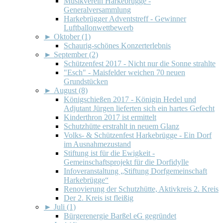
Musikverein Harkebrügge -
Generalversammlung
Harkebrügger Adventstreff - Gewinner
Luftballonwettbewerb
►
Oktober (1)
Schaurig-schönes Konzerterlebnis
►
September (2)
Schützenfest 2017 - Nicht nur die Sonne strahlte
"Esch" - Maisfelder weichen 70 neuen
Grundstücken
►
August (8)
Königschießen 2017 - Königin Hedel und
Adjutant Jürgen lieferten sich ein hartes Gefecht
Kinderthron 2017 ist ermittelt
Schutzhütte erstrahlt in neuem Glanz
Volks- & Schützenfest Harkebrügge - Ein Dorf
im Ausnahmezustand
Stiftung ist für die Ewigkeit -
Gemeinschaftsprojekt für die Dorfidylle
Infoveranstaltung „Stiftung Dorfgemeinschaft
Harkebrügge“
Renovierung der Schutzhütte, Aktivkreis 2. Kreis
Der 2. Kreis ist fleißig
►
Juli (1)
Bürgerenergie Barßel eG gegründet