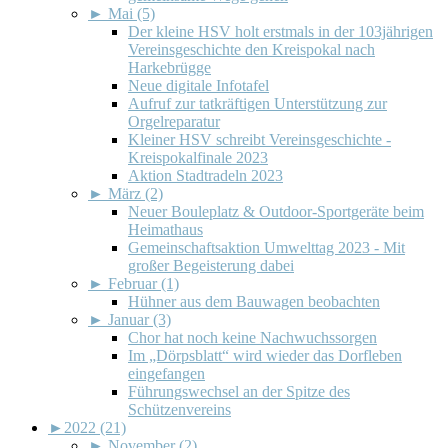
►
Mai (5)
Der kleine HSV holt erstmals in der 103jährigen
Vereinsgeschichte den Kreispokal nach
Harkebrügge
Neue digitale Infotafel
Aufruf zur tatkräftigen Unterstützung zur
Orgelreparatur
Kleiner HSV schreibt Vereinsgeschichte -
Kreispokalfinale 2023
Aktion Stadtradeln 2023
►
März (2)
Neuer Bouleplatz & Outdoor-Sportgeräte beim
Heimathaus
Gemeinschaftsaktion Umwelttag 2023 - Mit
großer Begeisterung dabei
►
Februar (1)
Hühner aus dem Bauwagen beobachten
►
Januar (3)
Chor hat noch keine Nachwuchssorgen
Im „Dörpsblatt“ wird wieder das Dorfleben
eingefangen
Führungswechsel an der Spitze des
Schützenvereins
►
2022 (21)
►
November (2)