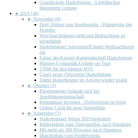
Grundschule Harkebrügge - Lütjelüschen
übernimmt Leitung
►
2019 (48)
►
November (8)
Dorf-Aktion zum Insektenjahr - Prämierung der
Projekte
Weichnachtsbaum steht und Beleuchtung ist
aufgehängt
Harkebrügger Adventstreff läutet Weihnachtszeit
ein
Fahne der Krieger-Kameradschaft Harkebrügge
Männer-Gymnastik-Gruppe on Tour
1500€ für den kleinen HSV
Unser neuer Ortsverein Harkebrügge
Damit Harkebrügge im Advent wieder strahlt
►
Oktober (3)
Bürgermeister bedankt sich bei
Spielplatzgemeinschaft
Heimathaus bezogen - Dorfzentrum ist fertig
Grünes Licht für neue Sportplätze
►
September (5)
Harkebrügger Wiesn 2019 begeistert
Bildergalerie zum Tagesausflug nach Hamburg
Mit mehr als 300 Personen nach Hamburg
Drachenbau vom Förderverein.