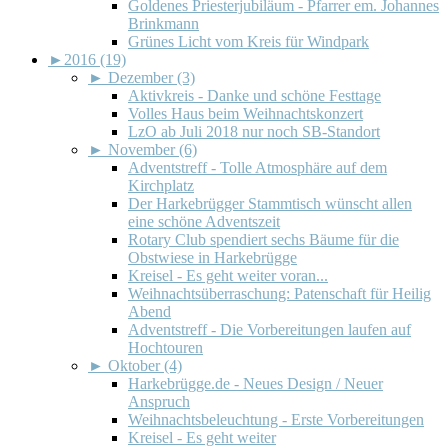
Goldenes Priesterjubiläum - Pfarrer em. Johannes
Brinkmann
Grünes Licht vom Kreis für Windpark
►
2016 (19)
►
Dezember (3)
Aktivkreis - Danke und schöne Festtage
Volles Haus beim Weihnachtskonzert
LzO ab Juli 2018 nur noch SB-Standort
►
November (6)
Adventstreff - Tolle Atmosphäre auf dem
Kirchplatz
Der Harkebrügger Stammtisch wünscht allen
eine schöne Adventszeit
Rotary Club spendiert sechs Bäume für die
Obstwiese in Harkebrügge
Kreisel - Es geht weiter voran...
Weihnachtsüberraschung: Patenschaft für Heilig
Abend
Adventstreff - Die Vorbereitungen laufen auf
Hochtouren
►
Oktober (4)
Harkebrügge.de - Neues Design / Neuer
Anspruch
Weihnachtsbeleuchtung - Erste Vorbereitungen
Kreisel - Es geht weiter