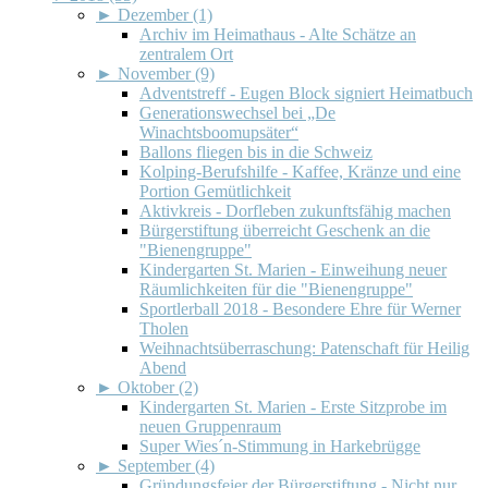
►
Dezember (1)
Archiv im Heimathaus - Alte Schätze an
zentralem Ort
►
November (9)
Adventstreff - Eugen Block signiert Heimatbuch
Generationswechsel bei „De
Winachtsboomupsäter“
Ballons fliegen bis in die Schweiz
Kolping-Berufshilfe - Kaffee, Kränze und eine
Portion Gemütlichkeit
Aktivkreis - Dorfleben zukunftsfähig machen
Bürgerstiftung überreicht Geschenk an die
"Bienengruppe"
Kindergarten St. Marien - Einweihung neuer
Räumlichkeiten für die "Bienengruppe"
Sportlerball 2018 - Besondere Ehre für Werner
Tholen
Weihnachtsüberraschung: Patenschaft für Heilig
Abend
►
Oktober (2)
Kindergarten St. Marien - Erste Sitzprobe im
neuen Gruppenraum
Super Wies´n-Stimmung in Harkebrügge
►
September (4)
Gründungsfeier der Bürgerstiftung - Nicht nur