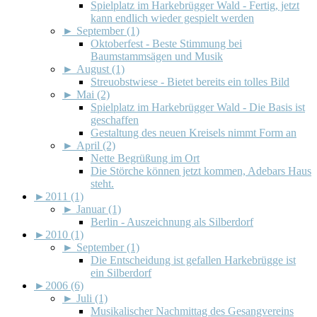
Spielplatz im Harkebrügger Wald - Fertig, jetzt
kann endlich wieder gespielt werden
►
September (1)
Oktoberfest - Beste Stimmung bei
Baumstammsägen und Musik
►
August (1)
Streuobstwiese - Bietet bereits ein tolles Bild
►
Mai (2)
Spielplatz im Harkebrügger Wald - Die Basis ist
geschaffen
Gestaltung des neuen Kreisels nimmt Form an
►
April (2)
Nette Begrüßung im Ort
Die Störche können jetzt kommen, Adebars Haus
steht.
►
2011 (1)
►
Januar (1)
Berlin - Auszeichnung als Silberdorf
►
2010 (1)
►
September (1)
Die Entscheidung ist gefallen Harkebrügge ist
ein Silberdorf
►
2006 (6)
►
Juli (1)
Musikalischer Nachmittag des Gesangvereins