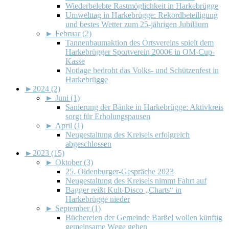
Wiederbelebte Rastmöglichkeit in Harkebrügge
Umwelttag in Harkebrügge: Rekordbeteiligung
und bestes Wetter zum 25-jährigen Jubiläum
►
Februar (2)
Tannenbaumaktion des Ortsvereins spielt dem
Harkebrügger Sportverein 2000€ in OM-Cup-
Kasse
Notlage bedroht das Volks- und Schützenfest in
Harkebrügge
►
2024 (2)
►
Juni (1)
Sanierung der Bänke in Harkebrügge: Aktivkreis
sorgt für Erholungspausen
►
April (1)
Neugestaltung des Kreisels erfolgreich
abgeschlossen
►
2023 (15)
►
Oktober (3)
25. Oldenburger-Gespräche 2023
Neugestaltung des Kreisels nimmt Fahrt auf
Bagger reißt Kult-Disco „Charts“ in
Harkebrügge nieder
►
September (1)
Büchereien der Gemeinde Barßel wollen künftig
gemeinsame Wege gehen