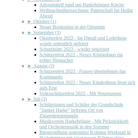
Adventstreff rund um Harkebrügger Kirche
Weihnachtsüberraschung: Patenschaft für Heilig
Abend
►
Oktober (1)
Neuer Bouleplatz in der Ortsmitte
►
September (3)
Oktoberfest 2022 - Im Dirndl und Lederhose
wurde ordentlich gefeiert
Schutzhütte 2022 - wieder renoviert
Schützenfest 2022 - Neues Königshaus ein
echter Hingucker
►
August (3)
Schützenfest 2022 - Frauen übernehmen das
Kommando
Schützenfest 2022 - Neuer Kinderthron freut sich
aufs Fest
Volksschützenfest 2022 - Mit Neuerungen
►
Juli (3)
Schülerinnen und Schüler der Grundschule
"Junker Harke" befreien Ort von
Zigarettenstummeln
Musikverein Harkebrügge - Mit Picknickkorb
und Orchestermusik in den Sommer
Bürgerstiftung unterstützt Kolping-Werkstatt in
Harkebrügge mit einer neuen Nähmaschine