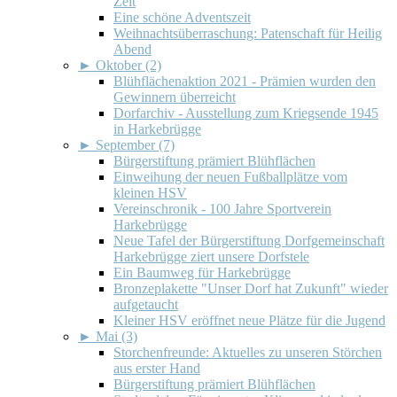
Zeit
Eine schöne Adventszeit
Weihnachtsüberraschung: Patenschaft für Heilig
Abend
►
Oktober (2)
Blühflächenaktion 2021 - Prämien wurden den
Gewinnern überreicht
Dorfarchiv - Ausstellung zum Kriegsende 1945
in Harkebrügge
►
September (7)
Bürgerstiftung prämiert Blühflächen
Einweihung der neuen Fußballplätze vom
kleinen HSV
Vereinschronik - 100 Jahre Sportverein
Harkebrügge
Neue Tafel der Bürgerstiftung Dorfgemeinschaft
Harkebrügge ziert unsere Dorfstele
Ein Baumweg für Harkebrügge
Bronzeplakette "Unser Dorf hat Zukunft" wieder
aufgetaucht
Kleiner HSV eröffnet neue Plätze für die Jugend
►
Mai (3)
Storchenfreunde: Aktuelles zu unseren Störchen
aus erster Hand
Bürgerstiftung prämiert Blühflächen