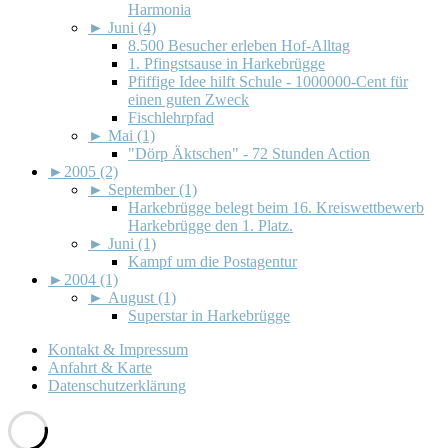
Harmonia
►
Juni (4)
8.500 Besucher erleben Hof-Alltag
1. Pfingstsause in Harkebrügge
Pfiffige Idee hilft Schule - 1000000-Cent für
einen guten Zweck
Fischlehrpfad
►
Mai (1)
"Dörp Äktschen" - 72 Stunden Action
►
2005 (2)
►
September (1)
Harkebrügge belegt beim 16. Kreiswettbewerb
Harkebrügge den 1. Platz.
►
Juni (1)
Kampf um die Postagentur
►
2004 (1)
►
August (1)
Superstar in Harkebrügge
Kontakt & Impressum
Anfahrt & Karte
Datenschutzerklärung