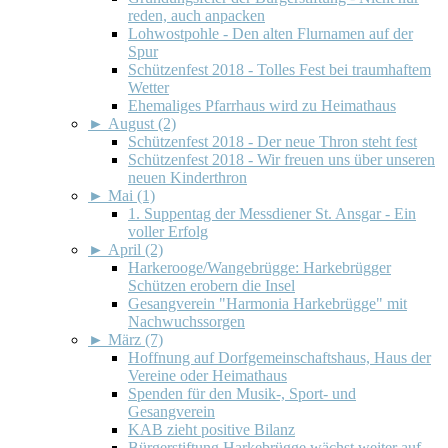
reden, auch anpacken
Lohwostpohle - Den alten Flurnamen auf der
Spur
Schützenfest 2018 - Tolles Fest bei traumhaftem
Wetter
Ehemaliges Pfarrhaus wird zu Heimathaus
►
August (2)
Schützenfest 2018 - Der neue Thron steht fest
Schützenfest 2018 - Wir freuen uns über unseren
neuen Kinderthron
►
Mai (1)
1. Suppentag der Messdiener St. Ansgar - Ein
voller Erfolg
►
April (2)
Harkerooge/Wangebrügge: Harkebrügger
Schützen erobern die Insel
Gesangverein "Harmonia Harkebrügge" mit
Nachwuchssorgen
►
März (7)
Hoffnung auf Dorfgemeinschaftshaus, Haus der
Vereine oder Heimathaus
Spenden für den Musik-, Sport- und
Gesangverein
KAB zieht positive Bilanz
Bürgerstiftung Harkebrügge wächst weiter auf