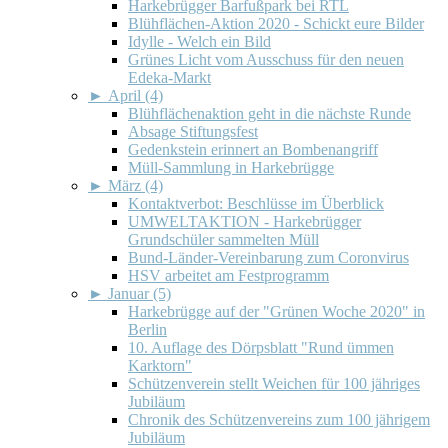
Harkebrügger Barfußpark bei RTL
Blühflächen-Aktion 2020 - Schickt eure Bilder
Idylle - Welch ein Bild
Grünes Licht vom Ausschuss für den neuen
Edeka-Markt
►
April (4)
Blühflächenaktion geht in die nächste Runde
Absage Stiftungsfest
Gedenkstein erinnert an Bombenangriff
Müll-Sammlung in Harkebrügge
►
März (4)
Kontaktverbot: Beschlüsse im Überblick
UMWELTAKTION - Harkebrügger
Grundschüler sammelten Müll
Bund-Länder-Vereinbarung zum Coronvirus
HSV arbeitet am Festprogramm
►
Januar (5)
Harkebrügge auf der "Grünen Woche 2020" in
Berlin
10. Auflage des Dörpsblatt "Rund ümmen
Karktorn"
Schützenverein stellt Weichen für 100 jähriges
Jubiläum
Chronik des Schützenvereins zum 100 jährigem
Jubiläum