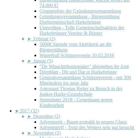
74.000 €!
Gruppenfoto der Gründungsversammlung
Gründungsversammlung - Bürgerstiftung
Dorfgemeinschaft Harkebrügge
Umwelttag - Tolle Gemeinschaftsaktion der
Harkebrügger Vereine & Bürger
►
Februar (2)
5000€ Spende vom Aktivkreis an die
Bürgerstiftung
Winterball Schützenverein 10.02.2018
►
Januar (5)
"De Winachtsbomupsäter" übergeben ihr Amt
Dörpblatt - Dit und Dat ut Harkebrügge
Generalversammlung Schützenverein - mit 300
Mitgliedern ins neue Jahr
Astronaut Thomas Reiter zu Besuch in der
Junker-Harke-Grundschule
Sternsinger 2018 - Gemeinsam gegen
Kinderarbeit
►
2017 (32)
►
Dezember (2)
Adventszeit - Baum erstrahlt in neuem Glanz
Adventstreff - Trotz des Wetters sehr gut besucht
►
November (2)