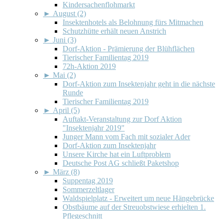
Kindersachenflohmarkt
►
August (2)
Insektenhotels als Belohnung fürs Mitmachen
Schutzhütte erhält neuen Anstrich
►
Juni (3)
Dorf-Aktion - Prämierung der Blühflächen
Tierischer Familientag 2019
72h-Aktion 2019
►
Mai (2)
Dorf-Aktion zum Insektenjahr geht in die nächste
Runde
Tierischer Familientag 2019
►
April (5)
Auftakt-Veranstaltung zur Dorf Aktion
"Insektenjahr 2019"
Junger Mann vom Fach mit sozialer Ader
Dorf-Aktion zum Insektenjahr
Unsere Kirche hat ein Luftproblem
Deutsche Post AG schließt Paketshop
►
März (8)
Suppentag 2019
Sommerzeltlager
Waldspielplatz - Erweitert um neue Hängebrücke
Obstbäume auf der Streuobstwiese erhielten 1.
Pflegeschnitt