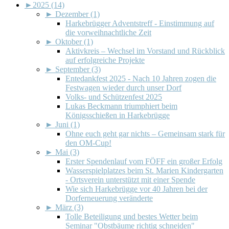
►
2025 (14)
►
Dezember (1)
Harkebrügger Adventstreff - Einstimmung auf
die vorweihnachtliche Zeit
►
Oktober (1)
Aktivkreis – Wechsel im Vorstand und Rückblick
auf erfolgreiche Projekte
►
September (3)
Entedankfest 2025 - Nach 10 Jahren zogen die
Festwagen wieder durch unser Dorf
Volks- und Schützenfest 2025
Lukas Beckmann triumphiert beim
Königsschießen in Harkebrügge
►
Juni (1)
Ohne euch geht gar nichts – Gemeinsam stark für
den OM-Cup!
►
Mai (3)
Erster Spendenlauf vom FÖFF ein großer Erfolg
Wasserspielplatzes beim St. Marien Kindergarten
- Ortsverein unterstützt mit einer Spende
Wie sich Harkebrügge vor 40 Jahren bei der
Dorferneuerung veränderte
►
März (3)
Tolle Beteiligung und bestes Wetter beim
Seminar "Obstbäume richtig schneiden"