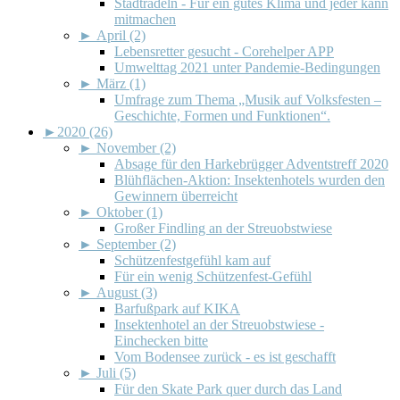
Stadtradeln - Für ein gutes Klima und jeder kann
mitmachen
►
April (2)
Lebensretter gesucht - Corehelper APP
Umwelttag 2021 unter Pandemie-Bedingungen
►
März (1)
Umfrage zum Thema „Musik auf Volksfesten –
Geschichte, Formen und Funktionen“.
►
2020 (26)
►
November (2)
Absage für den Harkebrügger Adventstreff 2020
Blühflächen-Aktion: Insektenhotels wurden den
Gewinnern überreicht
►
Oktober (1)
Großer Findling an der Streuobstwiese
►
September (2)
Schützenfestgefühl kam auf
Für ein wenig Schützenfest-Gefühl
►
August (3)
Barfußpark auf KIKA
Insektenhotel an der Streuobstwiese -
Einchecken bitte
Vom Bodensee zurück - es ist geschafft
►
Juli (5)
Für den Skate Park quer durch das Land