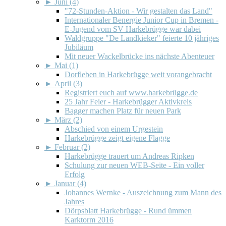
►
Juni (4)
"72-Stunden-Aktion - Wir gestalten das Land"
Internationaler Benergie Junior Cup in Bremen -
E-Jugend vom SV Harkebrügge war dabei
Waldgruppe "De Landkieker" feierte 10 jähriges
Jubiläum
Mit neuer Wackelbrücke ins nächste Abenteuer
►
Mai (1)
Dorfleben in Harkebrügge weit vorangebracht
►
April (3)
Registriert euch auf www.harkebrügge.de
25 Jahr Feier - Harkebrügger Aktivkreis
Bagger machen Platz für neuen Park
►
März (2)
Abschied von einem Urgestein
Harkebrügge zeigt eigene Flagge
►
Februar (2)
Harkebrügge trauert um Andreas Ripken
Schulung zur neuen WEB-Seite - Ein voller
Erfolg
►
Januar (4)
Johannes Wernke - Auszeichnung zum Mann des
Jahres
Dörpsblatt Harkebrügge - Rund ümmen
Karktorm 2016