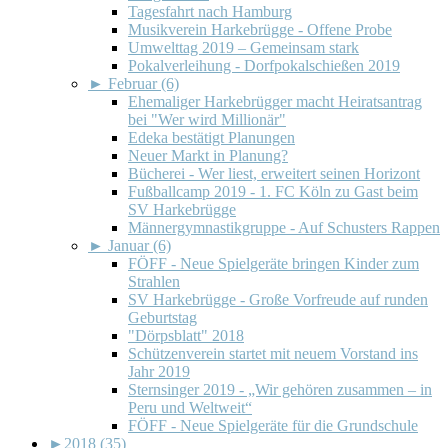
Tagesfahrt nach Hamburg
Musikverein Harkebrügge - Offene Probe
Umwelttag 2019 – Gemeinsam stark
Pokalverleihung - Dorfpokalschießen 2019
►
Februar (6)
Ehemaliger Harkebrügger macht Heiratsantrag
bei "Wer wird Millionär"
Edeka bestätigt Planungen
Neuer Markt in Planung?
Bücherei - Wer liest, erweitert seinen Horizont
Fußballcamp 2019 - 1. FC Köln zu Gast beim
SV Harkebrügge
Männergymnastikgruppe - Auf Schusters Rappen
►
Januar (6)
FÖFF - Neue Spielgeräte bringen Kinder zum
Strahlen
SV Harkebrügge - Große Vorfreude auf runden
Geburtstag
"Dörpsblatt" 2018
Schützenverein startet mit neuem Vorstand ins
Jahr 2019
Sternsinger 2019 - „Wir gehören zusammen – in
Peru und Weltweit“
FÖFF - Neue Spielgeräte für die Grundschule
►
2018 (35)