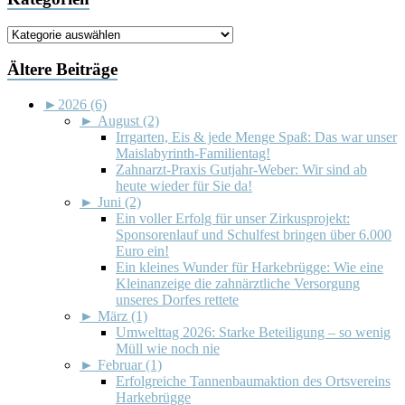
Kategorien
Ältere Beiträge
►
2026 (6)
►
August (2)
Irrgarten, Eis & jede Menge Spaß: Das war unser
Maislabyrinth-Familientag!
Zahnarzt-Praxis Gutjahr-Weber: Wir sind ab
heute wieder für Sie da!
►
Juni (2)
Ein voller Erfolg für unser Zirkusprojekt:
Sponsorenlauf und Schulfest bringen über 6.000
Euro ein!
Ein kleines Wunder für Harkebrügge: Wie eine
Kleinanzeige die zahnärztliche Versorgung
unseres Dorfes rettete
►
März (1)
Umwelttag 2026: Starke Beteiligung – so wenig
Müll wie noch nie
►
Februar (1)
Erfolgreiche Tannenbaumaktion des Ortsvereins
Harkebrügge