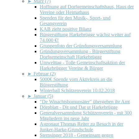
►
März (7)
Hoffnung auf Dorfgemeinschaftshaus, Haus der
Vereine oder Heimathaus
Spenden für den Musik-, Sport- und
Gesangverein
KAB zieht positive Bilanz
Bürgerstiftung Harkebrügge wächst weiter auf
74.000 €!
Gruppenfoto der Gründungsversammlung
Gründungsversammlung - Bürgerstiftung
Dorfgemeinschaft Harkebrügge
Umwelttag - Tolle Gemeinschaftsaktion der
Harkebrügger Vereine & Bürger
►
Februar (2)
5000€ Spende vom Aktivkreis an die
Bürgerstiftung
Winterball Schützenverein 10.02.2018
►
Januar (5)
"De Winachtsbomupsäter" übergeben ihr Amt
Dörpblatt - Dit und Dat ut Harkebrügge
Generalversammlung Schützenverein - mit 300
Mitgliedern ins neue Jahr
Astronaut Thomas Reiter zu Besuch in der
Junker-Harke-Grundschule
Sternsinger 2018 - Gemeinsam gegen