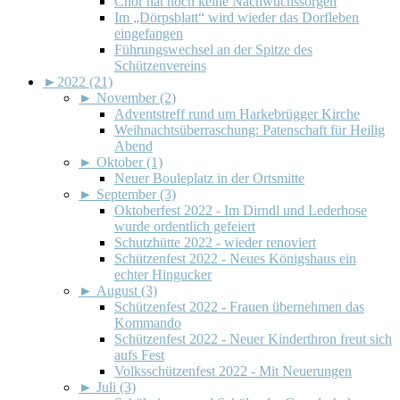
Chor hat noch keine Nachwuchssorgen
Im „Dörpsblatt“ wird wieder das Dorfleben
eingefangen
Führungswechsel an der Spitze des
Schützenvereins
►
2022 (21)
►
November (2)
Adventstreff rund um Harkebrügger Kirche
Weihnachtsüberraschung: Patenschaft für Heilig
Abend
►
Oktober (1)
Neuer Bouleplatz in der Ortsmitte
►
September (3)
Oktoberfest 2022 - Im Dirndl und Lederhose
wurde ordentlich gefeiert
Schutzhütte 2022 - wieder renoviert
Schützenfest 2022 - Neues Königshaus ein
echter Hingucker
►
August (3)
Schützenfest 2022 - Frauen übernehmen das
Kommando
Schützenfest 2022 - Neuer Kinderthron freut sich
aufs Fest
Volksschützenfest 2022 - Mit Neuerungen
►
Juli (3)