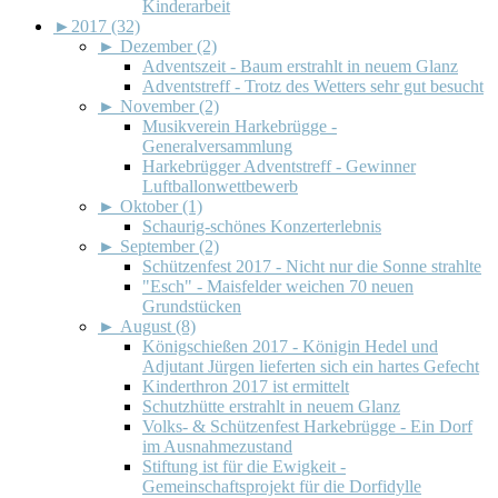
Kinderarbeit
►
2017 (32)
►
Dezember (2)
Adventszeit - Baum erstrahlt in neuem Glanz
Adventstreff - Trotz des Wetters sehr gut besucht
►
November (2)
Musikverein Harkebrügge -
Generalversammlung
Harkebrügger Adventstreff - Gewinner
Luftballonwettbewerb
►
Oktober (1)
Schaurig-schönes Konzerterlebnis
►
September (2)
Schützenfest 2017 - Nicht nur die Sonne strahlte
"Esch" - Maisfelder weichen 70 neuen
Grundstücken
►
August (8)
Königschießen 2017 - Königin Hedel und
Adjutant Jürgen lieferten sich ein hartes Gefecht
Kinderthron 2017 ist ermittelt
Schutzhütte erstrahlt in neuem Glanz
Volks- & Schützenfest Harkebrügge - Ein Dorf
im Ausnahmezustand
Stiftung ist für die Ewigkeit -
Gemeinschaftsprojekt für die Dorfidylle