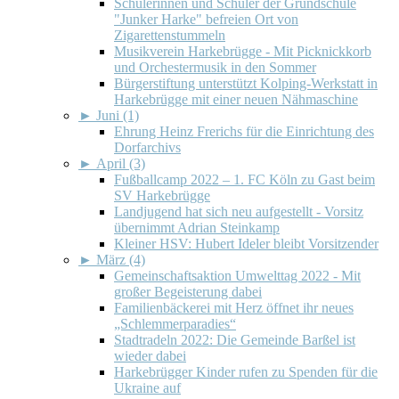
Schülerinnen und Schüler der Grundschule
"Junker Harke" befreien Ort von
Zigarettenstummeln
Musikverein Harkebrügge - Mit Picknickkorb
und Orchestermusik in den Sommer
Bürgerstiftung unterstützt Kolping-Werkstatt in
Harkebrügge mit einer neuen Nähmaschine
►
Juni (1)
Ehrung Heinz Frerichs für die Einrichtung des
Dorfarchivs
►
April (3)
Fußballcamp 2022 – 1. FC Köln zu Gast beim
SV Harkebrügge
Landjugend hat sich neu aufgestellt - Vorsitz
übernimmt Adrian Steinkamp
Kleiner HSV: Hubert Ideler bleibt Vorsitzender
►
März (4)
Gemeinschaftsaktion Umwelttag 2022 - Mit
großer Begeisterung dabei
Familienbäckerei mit Herz öffnet ihr neues
„Schlemmerparadies“
Stadtradeln 2022: Die Gemeinde Barßel ist
wieder dabei
Harkebrügger Kinder rufen zu Spenden für die
Ukraine auf