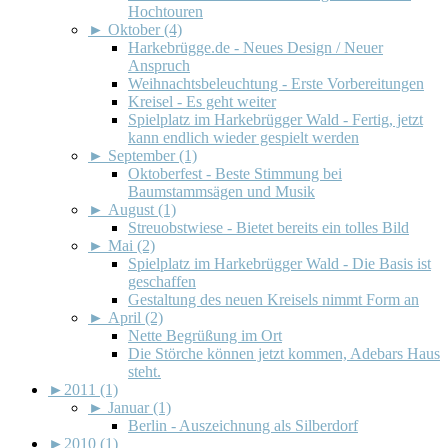
Hochtouren
►
Oktober (4)
Harkebrügge.de - Neues Design / Neuer
Anspruch
Weihnachtsbeleuchtung - Erste Vorbereitungen
Kreisel - Es geht weiter
Spielplatz im Harkebrügger Wald - Fertig, jetzt
kann endlich wieder gespielt werden
►
September (1)
Oktoberfest - Beste Stimmung bei
Baumstammsägen und Musik
►
August (1)
Streuobstwiese - Bietet bereits ein tolles Bild
►
Mai (2)
Spielplatz im Harkebrügger Wald - Die Basis ist
geschaffen
Gestaltung des neuen Kreisels nimmt Form an
►
April (2)
Nette Begrüßung im Ort
Die Störche können jetzt kommen, Adebars Haus
steht.
►
2011 (1)
►
Januar (1)
Berlin - Auszeichnung als Silberdorf
►
2010 (1)