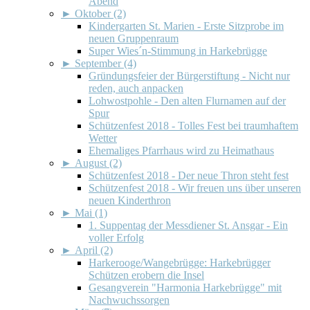
Abend
►
Oktober (2)
Kindergarten St. Marien - Erste Sitzprobe im
neuen Gruppenraum
Super Wies´n-Stimmung in Harkebrügge
►
September (4)
Gründungsfeier der Bürgerstiftung - Nicht nur
reden, auch anpacken
Lohwostpohle - Den alten Flurnamen auf der
Spur
Schützenfest 2018 - Tolles Fest bei traumhaftem
Wetter
Ehemaliges Pfarrhaus wird zu Heimathaus
►
August (2)
Schützenfest 2018 - Der neue Thron steht fest
Schützenfest 2018 - Wir freuen uns über unseren
neuen Kinderthron
►
Mai (1)
1. Suppentag der Messdiener St. Ansgar - Ein
voller Erfolg
►
April (2)
Harkerooge/Wangebrügge: Harkebrügger
Schützen erobern die Insel
Gesangverein "Harmonia Harkebrügge" mit
Nachwuchssorgen