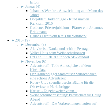
Erfolg
►
Januar (4)
Johannes Wernke - Auszeichnung zum Mann des
Jahres
Dörpsblatt Harkebrügge - Rund ümmen
Karktorm 2016
Goldenes Priesterjubiläum - Pfarrer em. Johannes
Brinkmann
Grünes Licht vom Kreis für Windpark
►
2016 (19)
►
Dezember (3)
Aktivkreis - Danke und schöne Festtage
Volles Haus beim Weihnachtskonzert
LzO ab Juli 2018 nur noch SB-Standort
►
November (6)
Adventstreff - Tolle Atmosphäre auf dem
Kirchplatz
Der Harkebrügger Stammtisch wünscht allen
eine schöne Adventszeit
Rotary Club spendiert sechs Bäume für die
Obstwiese in Harkebrügge
Kreisel - Es geht weiter voran...
Weihnachtsüberraschung: Patenschaft für Heilig
Abend
Adventstreff - Die Vorbereitungen laufen auf