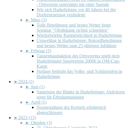
- Ortsverein unterstützt mit einer Spende
Wie sich Harkebrügge vor 40 Jahren bei der
Dorferneuerung veränderte
►
März (3)
Tolle Beteiligung und bestes Wetter beim
Seminar "Obstbäume richtig schneiden"
Wiederbelebte Rastmöglichkeit in Harkebrügge
Umwelttag in Harkebrügge: Rekordbeteiligung
und bestes Wetter zum 25-jährigen Jubiläum
►
Februar (2)
Tannenbaumaktion des Ortsvereins spielt dem
Harkebrügger Sportverein 2000€ in OM-Cup-
Kasse
Notlage bedroht das Volks- und Schützenfest in
Harkebrügge
►
2024 (2)
►
Juni (1)
Sanierung der Bänke in Harkebrügge: Aktivkreis
sorgt für Erholungspausen
►
April (1)
Neugestaltung des Kreisels erfolgreich
abgeschlossen
►
2023 (15)
►
Oktober (3)
25. Oldenburger-Gespräche 2023