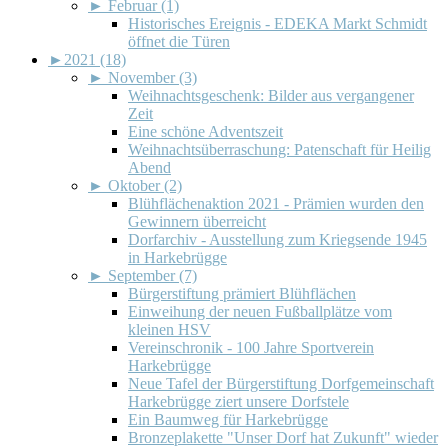
►
Februar (1)
Historisches Ereignis - EDEKA Markt Schmidt
öffnet die Türen
►
2021 (18)
►
November (3)
Weihnachtsgeschenk: Bilder aus vergangener
Zeit
Eine schöne Adventszeit
Weihnachtsüberraschung: Patenschaft für Heilig
Abend
►
Oktober (2)
Blühflächenaktion 2021 - Prämien wurden den
Gewinnern überreicht
Dorfarchiv - Ausstellung zum Kriegsende 1945
in Harkebrügge
►
September (7)
Bürgerstiftung prämiert Blühflächen
Einweihung der neuen Fußballplätze vom
kleinen HSV
Vereinschronik - 100 Jahre Sportverein
Harkebrügge
Neue Tafel der Bürgerstiftung Dorfgemeinschaft
Harkebrügge ziert unsere Dorfstele
Ein Baumweg für Harkebrügge
Bronzeplakette "Unser Dorf hat Zukunft" wieder