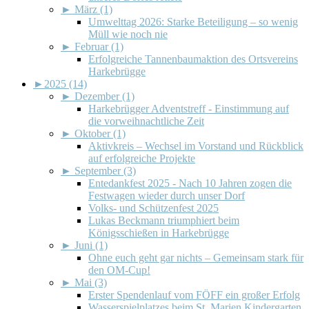
►
März (1)
Umwelttag 2026: Starke Beteiligung – so wenig
Müll wie noch nie
►
Februar (1)
Erfolgreiche Tannenbaumaktion des Ortsvereins
Harkebrügge
►
2025 (14)
►
Dezember (1)
Harkebrügger Adventstreff - Einstimmung auf
die vorweihnachtliche Zeit
►
Oktober (1)
Aktivkreis – Wechsel im Vorstand und Rückblick
auf erfolgreiche Projekte
►
September (3)
Entedankfest 2025 - Nach 10 Jahren zogen die
Festwagen wieder durch unser Dorf
Volks- und Schützenfest 2025
Lukas Beckmann triumphiert beim
Königsschießen in Harkebrügge
►
Juni (1)
Ohne euch geht gar nichts – Gemeinsam stark für
den OM-Cup!
►
Mai (3)
Erster Spendenlauf vom FÖFF ein großer Erfolg
Wasserspielplatzes beim St. Marien Kindergarten