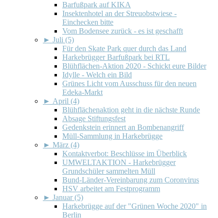
Barfußpark auf KIKA
Insektenhotel an der Streuobstwiese -
Einchecken bitte
Vom Bodensee zurück - es ist geschafft
►
Juli (5)
Für den Skate Park quer durch das Land
Harkebrügger Barfußpark bei RTL
Blühflächen-Aktion 2020 - Schickt eure Bilder
Idylle - Welch ein Bild
Grünes Licht vom Ausschuss für den neuen
Edeka-Markt
►
April (4)
Blühflächenaktion geht in die nächste Runde
Absage Stiftungsfest
Gedenkstein erinnert an Bombenangriff
Müll-Sammlung in Harkebrügge
►
März (4)
Kontaktverbot: Beschlüsse im Überblick
UMWELTAKTION - Harkebrügger
Grundschüler sammelten Müll
Bund-Länder-Vereinbarung zum Coronvirus
HSV arbeitet am Festprogramm
►
Januar (5)
Harkebrügge auf der "Grünen Woche 2020" in
Berlin