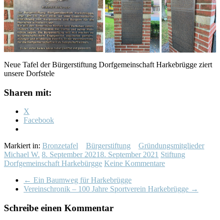
Neue Tafel der Bürgerstiftung Dorfgemeinschaft Harkebrügge ziert
unsere Dorfstele
Sharen mit:
X
Facebook
Markiert in:
Bronzetafel
Bürgerstiftung
Gründungsmitglieder
Michael W.
8. September 2021
8. September 2021
Stiftung
Dorfgemeinschaft Harkebürgge
Keine Kommentare
←
Ein Baumweg für Harkebrügge
Vereinschronik – 100 Jahre Sportverein Harkebrügge
→
Schreibe einen Kommentar