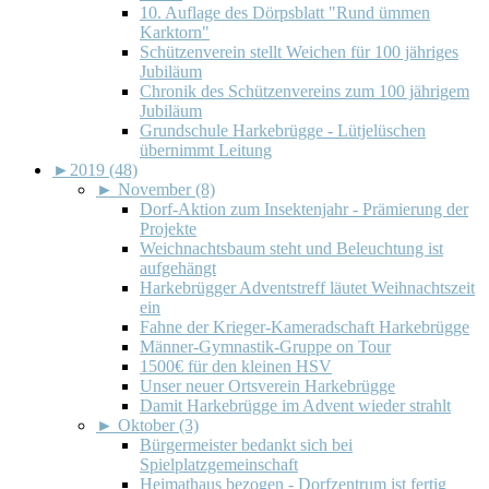
10. Auflage des Dörpsblatt "Rund ümmen
Karktorn"
Schützenverein stellt Weichen für 100 jähriges
Jubiläum
Chronik des Schützenvereins zum 100 jährigem
Jubiläum
Grundschule Harkebrügge - Lütjelüschen
übernimmt Leitung
►
2019 (48)
►
November (8)
Dorf-Aktion zum Insektenjahr - Prämierung der
Projekte
Weichnachtsbaum steht und Beleuchtung ist
aufgehängt
Harkebrügger Adventstreff läutet Weihnachtszeit
ein
Fahne der Krieger-Kameradschaft Harkebrügge
Männer-Gymnastik-Gruppe on Tour
1500€ für den kleinen HSV
Unser neuer Ortsverein Harkebrügge
Damit Harkebrügge im Advent wieder strahlt
►
Oktober (3)
Bürgermeister bedankt sich bei
Spielplatzgemeinschaft
Heimathaus bezogen - Dorfzentrum ist fertig