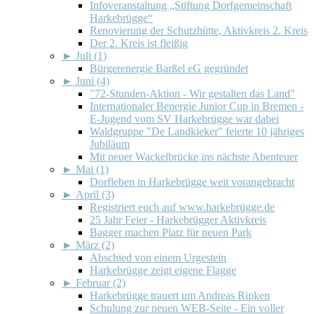
Infoveranstaltung „Stiftung Dorfgemeinschaft
Harkebrügge“
Renovierung der Schutzhütte, Aktivkreis 2. Kreis
Der 2. Kreis ist fleißig
►
Juli (1)
Bürgerenergie Barßel eG gegründet
►
Juni (4)
"72-Stunden-Aktion - Wir gestalten das Land"
Internationaler Benergie Junior Cup in Bremen -
E-Jugend vom SV Harkebrügge war dabei
Waldgruppe "De Landkieker" feierte 10 jähriges
Jubiläum
Mit neuer Wackelbrücke ins nächste Abenteuer
►
Mai (1)
Dorfleben in Harkebrügge weit vorangebracht
►
April (3)
Registriert euch auf www.harkebrügge.de
25 Jahr Feier - Harkebrügger Aktivkreis
Bagger machen Platz für neuen Park
►
März (2)
Abschied von einem Urgestein
Harkebrügge zeigt eigene Flagge
►
Februar (2)
Harkebrügge trauert um Andreas Ripken
Schulung zur neuen WEB-Seite - Ein voller