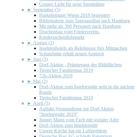
Grünes Licht für neue Sportplätze
►
September (5)
Harkebrügger Wiesn 2019 begeistert
Bildergalerie zum Tagesausflug nach Hamburg
Mit mehr als 300 Personen nach Hamburg
Drachenbau vom Förderverein.
Kindersachenflohmarkt
►
August (2)
Insektenhotels als Belohnung fürs Mitmachen
Schutzhütte erhält neuen Anstrich
►
Juni (3)
Dorf-Aktion - Prämierung der Blühflächen
Tierischer Familientag 2019
72h-Aktion 2019
►
Mai (2)
Dorf-Aktion zum Insektenjahr geht in die nächste
Runde
Tierischer Familientag 2019
►
April (5)
Auftakt-Veranstaltung zur Dorf Aktion
"Insektenjahr 2019"
Junger Mann vom Fach mit sozialer Ader
Dorf-Aktion zum Insektenjahr
Unsere Kirche hat ein Luftproblem
Deutsche Post AG schließt Paketshop