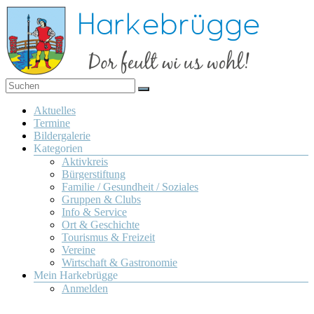
Zum
Inhalt
springen
Dor
Harkebrügge
feult
Menü
Aktuelles
wi us
Termine
wohl!
Bildergalerie
Kategorien
Aktivkreis
Bürgerstiftung
Familie / Gesundheit / Soziales
Gruppen & Clubs
Info & Service
Ort & Geschichte
Tourismus & Freizeit
Vereine
Wirtschaft & Gastronomie
Mein Harkebrügge
Anmelden