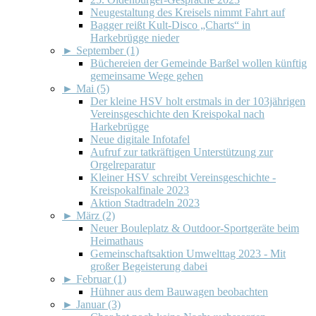
Neugestaltung des Kreisels nimmt Fahrt auf
Bagger reißt Kult-Disco „Charts“ in
Harkebrügge nieder
►
September (1)
Büchereien der Gemeinde Barßel wollen künftig
gemeinsame Wege gehen
►
Mai (5)
Der kleine HSV holt erstmals in der 103jährigen
Vereinsgeschichte den Kreispokal nach
Harkebrügge
Neue digitale Infotafel
Aufruf zur tatkräftigen Unterstützung zur
Orgelreparatur
Kleiner HSV schreibt Vereinsgeschichte -
Kreispokalfinale 2023
Aktion Stadtradeln 2023
►
März (2)
Neuer Bouleplatz & Outdoor-Sportgeräte beim
Heimathaus
Gemeinschaftsaktion Umwelttag 2023 - Mit
großer Begeisterung dabei
►
Februar (1)
Hühner aus dem Bauwagen beobachten
►
Januar (3)