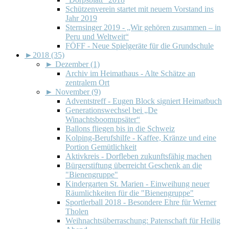
Schützenverein startet mit neuem Vorstand ins
Jahr 2019
Sternsinger 2019 - „Wir gehören zusammen – in
Peru und Weltweit“
FÖFF - Neue Spielgeräte für die Grundschule
►
2018 (35)
►
Dezember (1)
Archiv im Heimathaus - Alte Schätze an
zentralem Ort
►
November (9)
Adventstreff - Eugen Block signiert Heimatbuch
Generationswechsel bei „De
Winachtsboomupsäter“
Ballons fliegen bis in die Schweiz
Kolping-Berufshilfe - Kaffee, Kränze und eine
Portion Gemütlichkeit
Aktivkreis - Dorfleben zukunftsfähig machen
Bürgerstiftung überreicht Geschenk an die
"Bienengruppe"
Kindergarten St. Marien - Einweihung neuer
Räumlichkeiten für die "Bienengruppe"
Sportlerball 2018 - Besondere Ehre für Werner
Tholen
Weihnachtsüberraschung: Patenschaft für Heilig