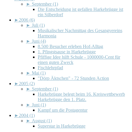
►
September (1)
Die Entscheidung ist gefallen Harkebrügge ist
ein Silberdorf
►
2006 (6)
►
Juli (1)
Musikalischer Nachmittag des Gesangvereins
Harmonia
►
Juni (4)
8.500 Besucher erleben Hof-Alltag
1. Pfingstsause in Harkebrügge
Pfiffige Idee hilft Schule - 1000000-Cent für
einen guten Zweck
Fischlehrpfad
►
Mai (1)
"Dörp Äktschen" - 72 Stunden Action
►
2005 (2)
►
September (1)
Harkebrügge belegt beim 16. Kreiswettbewerb
Harkebrügge den 1. Platz.
►
Juni (1)
Kampf um die Postagentur
►
2004 (1)
►
August (1)
Superstar in Harkebrügge