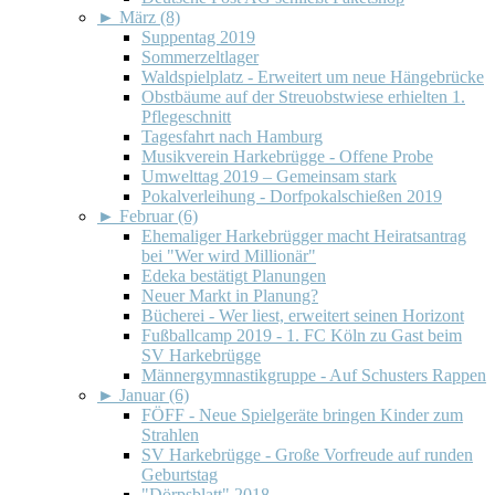
►
März (8)
Suppentag 2019
Sommerzeltlager
Waldspielplatz - Erweitert um neue Hängebrücke
Obstbäume auf der Streuobstwiese erhielten 1.
Pflegeschnitt
Tagesfahrt nach Hamburg
Musikverein Harkebrügge - Offene Probe
Umwelttag 2019 – Gemeinsam stark
Pokalverleihung - Dorfpokalschießen 2019
►
Februar (6)
Ehemaliger Harkebrügger macht Heiratsantrag
bei "Wer wird Millionär"
Edeka bestätigt Planungen
Neuer Markt in Planung?
Bücherei - Wer liest, erweitert seinen Horizont
Fußballcamp 2019 - 1. FC Köln zu Gast beim
SV Harkebrügge
Männergymnastikgruppe - Auf Schusters Rappen
►
Januar (6)
FÖFF - Neue Spielgeräte bringen Kinder zum
Strahlen
SV Harkebrügge - Große Vorfreude auf runden
Geburtstag
"Dörpsblatt" 2018