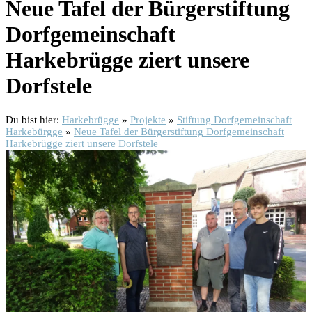
Neue Tafel der Bürgerstiftung
Dorfgemeinschaft
Harkebrügge ziert unsere
Dorfstele
Du bist hier:
Harkebrügge
»
Projekte
»
Stiftung Dorfgemeinschaft
Harkebürgge
»
Neue Tafel der Bürgerstiftung Dorfgemeinschaft
Harkebrügge ziert unsere Dorfstele