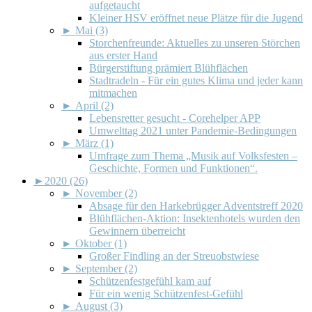
aufgetaucht
Kleiner HSV eröffnet neue Plätze für die Jugend
►
Mai (3)
Storchenfreunde: Aktuelles zu unseren Störchen
aus erster Hand
Bürgerstiftung prämiert Blühflächen
Stadtradeln - Für ein gutes Klima und jeder kann
mitmachen
►
April (2)
Lebensretter gesucht - Corehelper APP
Umwelttag 2021 unter Pandemie-Bedingungen
►
März (1)
Umfrage zum Thema „Musik auf Volksfesten –
Geschichte, Formen und Funktionen“.
►
2020 (26)
►
November (2)
Absage für den Harkebrügger Adventstreff 2020
Blühflächen-Aktion: Insektenhotels wurden den
Gewinnern überreicht
►
Oktober (1)
Großer Findling an der Streuobstwiese
►
September (2)
Schützenfestgefühl kam auf
Für ein wenig Schützenfest-Gefühl
►
August (3)