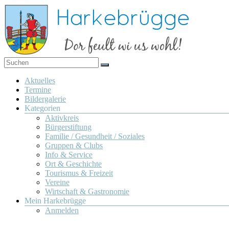
Zum
Inhalt
springen
Dor
Harkebrügge
feult
Menü
Aktuelles
wi us
Termine
wohl!
Bildergalerie
Kategorien
Aktivkreis
Bürgerstiftung
Familie / Gesundheit / Soziales
Gruppen & Clubs
Info & Service
Ort & Geschichte
Tourismus & Freizeit
Vereine
Wirtschaft & Gastronomie
Mein Harkebrügge
Anmelden