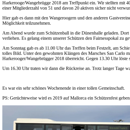
Harkerooge/Wangebrügge 2018 am Treffpunkt ein. Wir stellten mit 4
einer Mitgliederzahl von 51 und davon 20 aktiven sicher nicht verwun
Hier gab es dann mit den Wangeroogern und den anderen Gastvereine
Möglichkeit teilzunehmen.
Am Abend wurde zum Schützenball in die Dünenhalle geladen. Dort ha
verliehen. Es gelang einem unserer Schützen den Fairnesspokal zu g
Am Sonntag gab es ab 11.00 Uhr das Treffen beim Festzelt, am Schi
tolles Bild. Unter den gewohnten Klängen des Marsches San Carlo m
Harkerooger/Wangebrügger 2018 überreicht. Gegen 13.30 Uhr löste si
Um 16.30 Uhr traten wir dann die Rückreise an. Trotz langer Tage wa
Es war ein sehr schönes Wochenende in einer tollen Gemeinschaft.
PS: Gerüchteweise wird es 2019 auf Mallorca ein Schützenfest geb