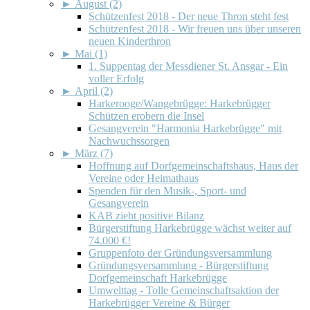
►
August (2)
Schützenfest 2018 - Der neue Thron steht fest
Schützenfest 2018 - Wir freuen uns über unseren
neuen Kinderthron
►
Mai (1)
1. Suppentag der Messdiener St. Ansgar - Ein
voller Erfolg
►
April (2)
Harkerooge/Wangebrügge: Harkebrügger
Schützen erobern die Insel
Gesangverein "Harmonia Harkebrügge" mit
Nachwuchssorgen
►
März (7)
Hoffnung auf Dorfgemeinschaftshaus, Haus der
Vereine oder Heimathaus
Spenden für den Musik-, Sport- und
Gesangverein
KAB zieht positive Bilanz
Bürgerstiftung Harkebrügge wächst weiter auf
74.000 €!
Gruppenfoto der Gründungsversammlung
Gründungsversammlung - Bürgerstiftung
Dorfgemeinschaft Harkebrügge
Umwelttag - Tolle Gemeinschaftsaktion der
Harkebrügger Vereine & Bürger