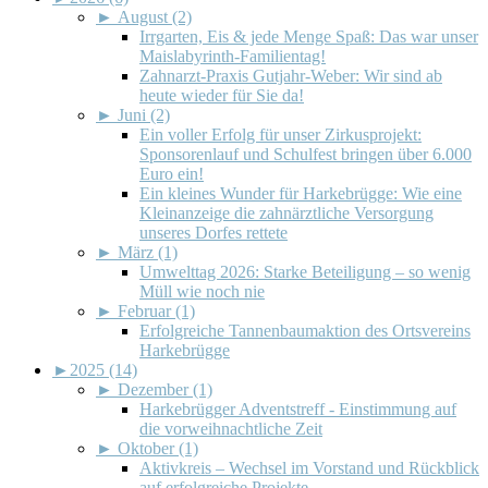
►
August (2)
Irrgarten, Eis & jede Menge Spaß: Das war unser
Maislabyrinth-Familientag!
Zahnarzt-Praxis Gutjahr-Weber: Wir sind ab
heute wieder für Sie da!
►
Juni (2)
Ein voller Erfolg für unser Zirkusprojekt:
Sponsorenlauf und Schulfest bringen über 6.000
Euro ein!
Ein kleines Wunder für Harkebrügge: Wie eine
Kleinanzeige die zahnärztliche Versorgung
unseres Dorfes rettete
►
März (1)
Umwelttag 2026: Starke Beteiligung – so wenig
Müll wie noch nie
►
Februar (1)
Erfolgreiche Tannenbaumaktion des Ortsvereins
Harkebrügge
►
2025 (14)
►
Dezember (1)
Harkebrügger Adventstreff - Einstimmung auf
die vorweihnachtliche Zeit
►
Oktober (1)
Aktivkreis – Wechsel im Vorstand und Rückblick
auf erfolgreiche Projekte