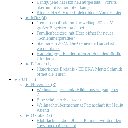
Landjugend hat sich neu aufgestellt - Vorsitz
übernimmt Adrian Steinkamp
Kleiner HSV: Hubert Ideler bleibt Vorsitzender
►
März (4)
Gemeinschaftsaktion Umwelttag 2022 - Mit
großer Begeisterung dabei
Familienbäckerei mit Herz öffnet ihr neues
„Schlemmerparadies“
Stadtradeln 2022: Die Gemeinde Barßel ist
wieder dabei
Harkebrügger Kinder rufen zu Spenden für die
Ukraine auf
►
Februar (1)
Historisches Ereignis - EDEKA Markt Schmidt
öffnet die Türen
►
2021 (18)
►
November (3)
Weihnachtsgeschenk: Bilder aus vergangener
Zeit
Eine schöne Adventszeit
Weihnachtsüberraschung: Patenschaft für Heilig
Abend
►
Oktober (2)
Blühflächenaktion 2021 - Prämien wurden den
Gewinnern überreicht