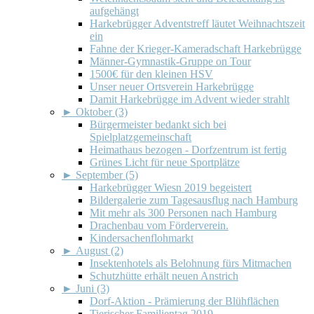
aufgehängt
Harkebrügger Adventstreff läutet Weihnachtszeit
ein
Fahne der Krieger-Kameradschaft Harkebrügge
Männer-Gymnastik-Gruppe on Tour
1500€ für den kleinen HSV
Unser neuer Ortsverein Harkebrügge
Damit Harkebrügge im Advent wieder strahlt
►
Oktober (3)
Bürgermeister bedankt sich bei
Spielplatzgemeinschaft
Heimathaus bezogen - Dorfzentrum ist fertig
Grünes Licht für neue Sportplätze
►
September (5)
Harkebrügger Wiesn 2019 begeistert
Bildergalerie zum Tagesausflug nach Hamburg
Mit mehr als 300 Personen nach Hamburg
Drachenbau vom Förderverein.
Kindersachenflohmarkt
►
August (2)
Insektenhotels als Belohnung fürs Mitmachen
Schutzhütte erhält neuen Anstrich
►
Juni (3)
Dorf-Aktion - Prämierung der Blühflächen
Tierischer Familientag 2019