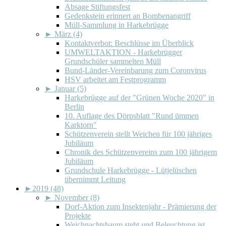
Absage Stiftungsfest
Gedenkstein erinnert an Bombenangriff
Müll-Sammlung in Harkebrügge
►
März (4)
Kontaktverbot: Beschlüsse im Überblick
UMWELTAKTION - Harkebrügger
Grundschüler sammelten Müll
Bund-Länder-Vereinbarung zum Coronvirus
HSV arbeitet am Festprogramm
►
Januar (5)
Harkebrügge auf der "Grünen Woche 2020" in
Berlin
10. Auflage des Dörpsblatt "Rund ümmen
Karktorn"
Schützenverein stellt Weichen für 100 jähriges
Jubiläum
Chronik des Schützenvereins zum 100 jährigem
Jubiläum
Grundschule Harkebrügge - Lütjelüschen
übernimmt Leitung
►
2019 (48)
►
November (8)
Dorf-Aktion zum Insektenjahr - Prämierung der
Projekte
Weichnachtsbaum steht und Beleuchtung ist