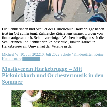
Die Schülerinnen und Schüler der Grundschule Harkebrügge haben
jetzt im Ort aufgeräumt. Zahlreiche Zigarettenstummel wurden von
ihnen aufgesammelt. Schon vor einigen Wochen beteiligten sich die
Schülerinnen und Schüler der Grundschule „Junker Harke“ in
Harkebrügge am Umwelttag der Vereine in der
Michael W.
10. Juli 2022
10. Juli 2022
Schule / Kindergärten
Keine
Kommentare
Weiterlesen
Musikverein Harkebrügge – Mit
Picknickkorb und Orchestermusik in den
Sommer