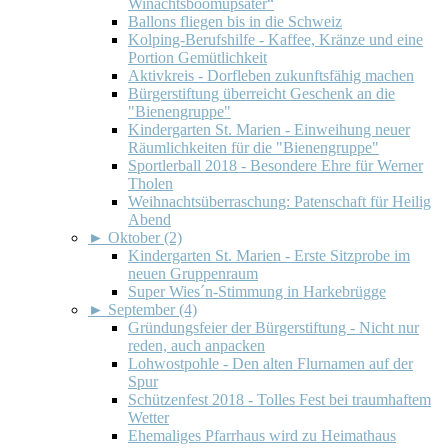
Winachtsboomupsäter“
Ballons fliegen bis in die Schweiz
Kolping-Berufshilfe - Kaffee, Kränze und eine
Portion Gemütlichkeit
Aktivkreis - Dorfleben zukunftsfähig machen
Bürgerstiftung überreicht Geschenk an die
"Bienengruppe"
Kindergarten St. Marien - Einweihung neuer
Räumlichkeiten für die "Bienengruppe"
Sportlerball 2018 - Besondere Ehre für Werner
Tholen
Weihnachtsüberraschung: Patenschaft für Heilig
Abend
►
Oktober (2)
Kindergarten St. Marien - Erste Sitzprobe im
neuen Gruppenraum
Super Wies´n-Stimmung in Harkebrügge
►
September (4)
Gründungsfeier der Bürgerstiftung - Nicht nur
reden, auch anpacken
Lohwostpohle - Den alten Flurnamen auf der
Spur
Schützenfest 2018 - Tolles Fest bei traumhaftem
Wetter
Ehemaliges Pfarrhaus wird zu Heimathaus