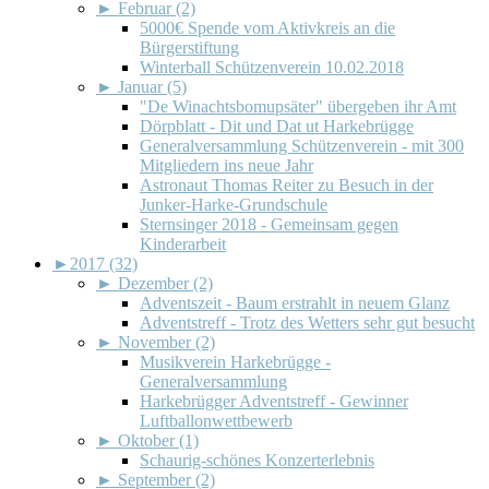
►
Februar (2)
5000€ Spende vom Aktivkreis an die
Bürgerstiftung
Winterball Schützenverein 10.02.2018
►
Januar (5)
"De Winachtsbomupsäter" übergeben ihr Amt
Dörpblatt - Dit und Dat ut Harkebrügge
Generalversammlung Schützenverein - mit 300
Mitgliedern ins neue Jahr
Astronaut Thomas Reiter zu Besuch in der
Junker-Harke-Grundschule
Sternsinger 2018 - Gemeinsam gegen
Kinderarbeit
►
2017 (32)
►
Dezember (2)
Adventszeit - Baum erstrahlt in neuem Glanz
Adventstreff - Trotz des Wetters sehr gut besucht
►
November (2)
Musikverein Harkebrügge -
Generalversammlung
Harkebrügger Adventstreff - Gewinner
Luftballonwettbewerb
►
Oktober (1)
Schaurig-schönes Konzerterlebnis
►
September (2)