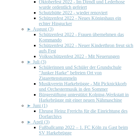
Oktoberfest 2022 - Im Dirndl und Lederhose
wurde ordentlich gefeiert
Schutzhütte 2022 - wieder renoviert
Schützenfest 2022 - Neues Königshaus ein
echter Hingucker
►
August (3)
Schützenfest 2022 - Frauen übernehmen das
Kommando
Schützenfest 2022 - Neuer Kinderthron freut sich
aufs Fest
Volksschützenfest 2022 - Mit Neuerungen
►
Juli (3)
Schülerinnen und Schüler der Grundschule
"Junker Harke" befreien Ort von
Zigarettenstummeln
Musikverein Harkebrügge - Mit Picknickkorb
und Orchestermusik in den Sommer
Bürgerstiftung unterstützt Kolping-Werkstatt in
Harkebrügge mit einer neuen Nähmaschine
►
Juni (1)
Ehrung Heinz Frerichs für die Einrichtung des
Dorfarchivs
►
April (3)
Fußballcamp 2022 – 1. FC Köln zu Gast beim
SV Harkebrügge