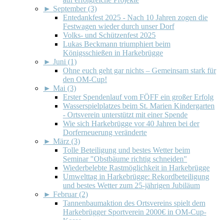
►
September (3)
Entedankfest 2025 - Nach 10 Jahren zogen die
Festwagen wieder durch unser Dorf
Volks- und Schützenfest 2025
Lukas Beckmann triumphiert beim
Königsschießen in Harkebrügge
►
Juni (1)
Ohne euch geht gar nichts – Gemeinsam stark für
den OM-Cup!
►
Mai (3)
Erster Spendenlauf vom FÖFF ein großer Erfolg
Wasserspielplatzes beim St. Marien Kindergarten
- Ortsverein unterstützt mit einer Spende
Wie sich Harkebrügge vor 40 Jahren bei der
Dorferneuerung veränderte
►
März (3)
Tolle Beteiligung und bestes Wetter beim
Seminar "Obstbäume richtig schneiden"
Wiederbelebte Rastmöglichkeit in Harkebrügge
Umwelttag in Harkebrügge: Rekordbeteiligung
und bestes Wetter zum 25-jährigen Jubiläum
►
Februar (2)
Tannenbaumaktion des Ortsvereins spielt dem
Harkebrügger Sportverein 2000€ in OM-Cup-