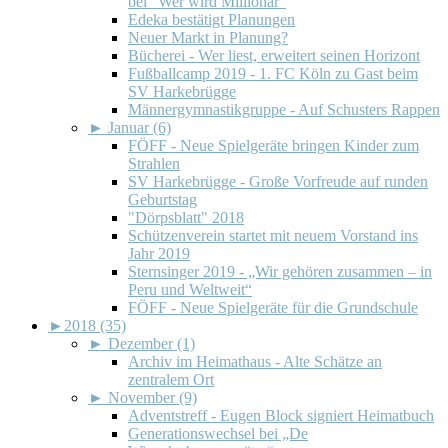
bei "Wer wird Millionär"
Edeka bestätigt Planungen
Neuer Markt in Planung?
Bücherei - Wer liest, erweitert seinen Horizont
Fußballcamp 2019 - 1. FC Köln zu Gast beim
SV Harkebrügge
Männergymnastikgruppe - Auf Schusters Rappen
►
Januar (6)
FÖFF - Neue Spielgeräte bringen Kinder zum
Strahlen
SV Harkebrügge - Große Vorfreude auf runden
Geburtstag
"Dörpsblatt" 2018
Schützenverein startet mit neuem Vorstand ins
Jahr 2019
Sternsinger 2019 - „Wir gehören zusammen – in
Peru und Weltweit“
FÖFF - Neue Spielgeräte für die Grundschule
►
2018 (35)
►
Dezember (1)
Archiv im Heimathaus - Alte Schätze an
zentralem Ort
►
November (9)
Adventstreff - Eugen Block signiert Heimatbuch
Generationswechsel bei „De