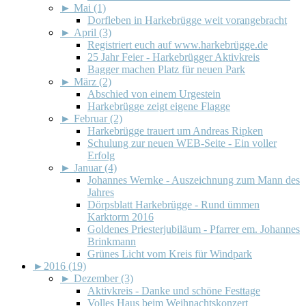
►
Mai (1)
Dorfleben in Harkebrügge weit vorangebracht
►
April (3)
Registriert euch auf www.harkebrügge.de
25 Jahr Feier - Harkebrügger Aktivkreis
Bagger machen Platz für neuen Park
►
März (2)
Abschied von einem Urgestein
Harkebrügge zeigt eigene Flagge
►
Februar (2)
Harkebrügge trauert um Andreas Ripken
Schulung zur neuen WEB-Seite - Ein voller
Erfolg
►
Januar (4)
Johannes Wernke - Auszeichnung zum Mann des
Jahres
Dörpsblatt Harkebrügge - Rund ümmen
Karktorm 2016
Goldenes Priesterjubiläum - Pfarrer em. Johannes
Brinkmann
Grünes Licht vom Kreis für Windpark
►
2016 (19)
►
Dezember (3)
Aktivkreis - Danke und schöne Festtage
Volles Haus beim Weihnachtskonzert