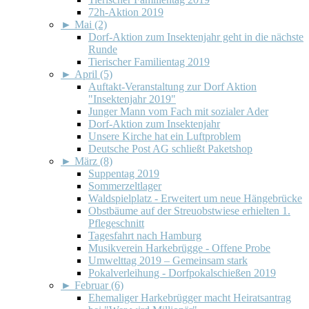
72h-Aktion 2019
►
Mai (2)
Dorf-Aktion zum Insektenjahr geht in die nächste
Runde
Tierischer Familientag 2019
►
April (5)
Auftakt-Veranstaltung zur Dorf Aktion
"Insektenjahr 2019"
Junger Mann vom Fach mit sozialer Ader
Dorf-Aktion zum Insektenjahr
Unsere Kirche hat ein Luftproblem
Deutsche Post AG schließt Paketshop
►
März (8)
Suppentag 2019
Sommerzeltlager
Waldspielplatz - Erweitert um neue Hängebrücke
Obstbäume auf der Streuobstwiese erhielten 1.
Pflegeschnitt
Tagesfahrt nach Hamburg
Musikverein Harkebrügge - Offene Probe
Umwelttag 2019 – Gemeinsam stark
Pokalverleihung - Dorfpokalschießen 2019
►
Februar (6)
Ehemaliger Harkebrügger macht Heiratsantrag