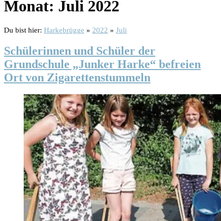
Monat:
Juli 2022
Du bist hier:
Harkebrügge
»
2022
»
Juli
Schülerinnen und Schüler der
Grundschule „Junker Harke“ befreien
Ort von Zigarettenstummeln