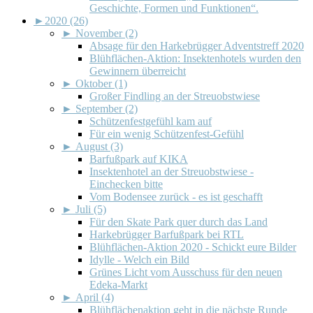
Geschichte, Formen und Funktionen“.
►
2020 (26)
►
November (2)
Absage für den Harkebrügger Adventstreff 2020
Blühflächen-Aktion: Insektenhotels wurden den
Gewinnern überreicht
►
Oktober (1)
Großer Findling an der Streuobstwiese
►
September (2)
Schützenfestgefühl kam auf
Für ein wenig Schützenfest-Gefühl
►
August (3)
Barfußpark auf KIKA
Insektenhotel an der Streuobstwiese -
Einchecken bitte
Vom Bodensee zurück - es ist geschafft
►
Juli (5)
Für den Skate Park quer durch das Land
Harkebrügger Barfußpark bei RTL
Blühflächen-Aktion 2020 - Schickt eure Bilder
Idylle - Welch ein Bild
Grünes Licht vom Ausschuss für den neuen
Edeka-Markt
►
April (4)
Blühflächenaktion geht in die nächste Runde