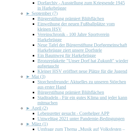
Dorfarchiv - Ausstellung zum Kriegsende 1945
in Harkebrügge
►
September (7)
Bürgerstiftung prämiert Blühflächen
Einweihung der neuen Fußballplätze vom
kleinen HSV
Vereinschronik - 100 Jahre Sportverein
Harkebrügge
Neue Tafel der Bürgerstiftung Dorfgemeinschaft
Harkebrügge ziert unsere Dorfstele
Ein Baumweg für Harkebrügge
Bronzeplakette "Unser Dorf hat Zukunft" wieder
aufgetaucht
Kleiner HSV eröffnet neue Plätze für die Jugend
►
Mai (3)
Storchenfreunde: Aktuelles zu unseren Störchen
aus erster Hand
Bürgerstiftung prämiert Blühflächen
Stadtradeln - Für ein gutes Klima und jeder kann
mitmachen
►
April (2)
Lebensretter gesucht - Corehelper APP
Umwelttag 2021 unter Pandemie-Bedingungen
►
März (1)
Umfrage zum Thema „Musik auf Volksfesten –