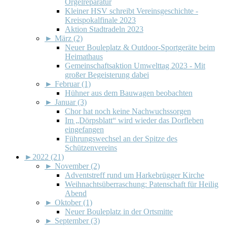
Orgelreparatur
Kleiner HSV schreibt Vereinsgeschichte -
Kreispokalfinale 2023
Aktion Stadtradeln 2023
►
März (2)
Neuer Bouleplatz & Outdoor-Sportgeräte beim
Heimathaus
Gemeinschaftsaktion Umwelttag 2023 - Mit
großer Begeisterung dabei
►
Februar (1)
Hühner aus dem Bauwagen beobachten
►
Januar (3)
Chor hat noch keine Nachwuchssorgen
Im „Dörpsblatt“ wird wieder das Dorfleben
eingefangen
Führungswechsel an der Spitze des
Schützenvereins
►
2022 (21)
►
November (2)
Adventstreff rund um Harkebrügger Kirche
Weihnachtsüberraschung: Patenschaft für Heilig
Abend
►
Oktober (1)
Neuer Bouleplatz in der Ortsmitte
►
September (3)