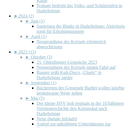
Kasse
Notlage bedroht das Volks- und Schützenfest in
Harkebrügge
►
2024 (2)
►
Juni (1)
Sanierung der Bänke in Harkebrügge: Aktivkreis
sorgt für Erholungspausen
►
April (1)
Neugestaltung des Kreisels erfolgreich
abgeschlossen
►
2023 (15)
►
Oktober (3)
25. Oldenburger-Gespräche 2023
Neugestaltung des Kreisels nimmt Fahrt auf
Bagger reißt Kult-Disco „Charts“ in
Harkebrügge nieder
►
September (1)
Büchereien der Gemeinde Barßel wollen künftig
gemeinsame Wege gehen
►
Mai (5)
Der kleine HSV holt erstmals in der 103jährigen
Vereinsgeschichte den Kreispokal nach
Harkebrügge
Neue digitale Infotafel
Aufruf zur tatkräftigen Unterstützung zur