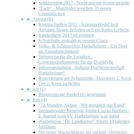
Schützenfest 2017 - Nicht nur die Sonne strahlte
"Esch" - Maisfelder weichen 70 neuen
Grundstücken
►
August (8)
Königschießen 2017 - Königin Hedel und
Adjutant Jürgen lieferten sich ein hartes Gefecht
Kinderthron 2017 ist ermittelt
Schutzhütte erstrahlt in neuem Glanz
Volks- & Schützenfest Harkebrügge - Ein Dorf
im Ausnahmezustand
Stiftung ist für die Ewigkeit -
Gemeinschaftsprojekt für die Dorfidylle
Infoveranstaltung „Stiftung Dorfgemeinschaft
Harkebrügge“
Renovierung der Schutzhütte, Aktivkreis 2. Kreis
Der 2. Kreis ist fleißig
►
Juli (1)
Bürgerenergie Barßel eG gegründet
►
Juni (4)
"72-Stunden-Aktion - Wir gestalten das Land"
Internationaler Benergie Junior Cup in Bremen -
E-Jugend vom SV Harkebrügge war dabei
Waldgruppe "De Landkieker" feierte 10 jähriges
Jubiläum
Mit neuer Wackelbrücke ins nächste Abenteuer