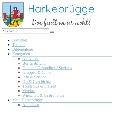
Zum
Inhalt
springen
Dor
Harkebrügge
feult
Menü
Aktuelles
wi us
Termine
wohl!
Bildergalerie
Kategorien
Aktivkreis
Bürgerstiftung
Familie / Gesundheit / Soziales
Gruppen & Clubs
Info & Service
Ort & Geschichte
Tourismus & Freizeit
Vereine
Wirtschaft & Gastronomie
Mein Harkebrügge
Anmelden