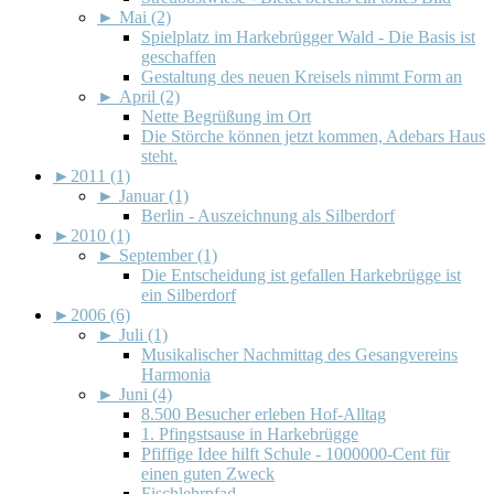
►
Mai (2)
Spielplatz im Harkebrügger Wald - Die Basis ist
geschaffen
Gestaltung des neuen Kreisels nimmt Form an
►
April (2)
Nette Begrüßung im Ort
Die Störche können jetzt kommen, Adebars Haus
steht.
►
2011 (1)
►
Januar (1)
Berlin - Auszeichnung als Silberdorf
►
2010 (1)
►
September (1)
Die Entscheidung ist gefallen Harkebrügge ist
ein Silberdorf
►
2006 (6)
►
Juli (1)
Musikalischer Nachmittag des Gesangvereins
Harmonia
►
Juni (4)
8.500 Besucher erleben Hof-Alltag
1. Pfingstsause in Harkebrügge
Pfiffige Idee hilft Schule - 1000000-Cent für
einen guten Zweck
Fischlehrpfad