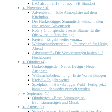
LzO ab Juli 2018 nur noch SB-Standort
►
November (6)
Adventstreff - Tolle Atmosphäre auf dem
Kirchplatz
Der Harkebrügger Stammtisch wünscht allen
eine schöne Adventszeit
Rotary Club spendiert sechs Bäume für die
Obstwiese in Harkebrügge
Kreisel - Es geht weiter voran...
Weihnachtsüberraschung: Patenschaft für Heilig
Abend
Adventstreff - Die Vorbereitungen laufen auf
Hochtouren
►
Oktober (4)
Harkebrügge.de - Neues Design / Neuer
Anspruch
Weihnachtsbeleuchtung - Erste Vorbereitungen
Kreisel - Es geht weiter
Spielplatz im Harkebrügger Wald - Fertig, jetzt
kann endlich wieder gespielt werden
►
September (1)
Oktoberfest - Beste Stimmung bei
Baumstammsägen und Musik
►
August (1)
Streuobstwiese - Bietet bereits ein tolles Bild