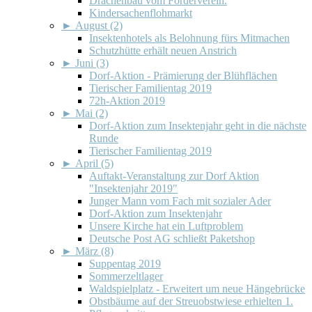
Drachenbau vom Förderverein.
Kindersachenflohmarkt
►
August (2)
Insektenhotels als Belohnung fürs Mitmachen
Schutzhütte erhält neuen Anstrich
►
Juni (3)
Dorf-Aktion - Prämierung der Blühflächen
Tierischer Familientag 2019
72h-Aktion 2019
►
Mai (2)
Dorf-Aktion zum Insektenjahr geht in die nächste
Runde
Tierischer Familientag 2019
►
April (5)
Auftakt-Veranstaltung zur Dorf Aktion
"Insektenjahr 2019"
Junger Mann vom Fach mit sozialer Ader
Dorf-Aktion zum Insektenjahr
Unsere Kirche hat ein Luftproblem
Deutsche Post AG schließt Paketshop
►
März (8)
Suppentag 2019
Sommerzeltlager
Waldspielplatz - Erweitert um neue Hängebrücke
Obstbäume auf der Streuobstwiese erhielten 1.