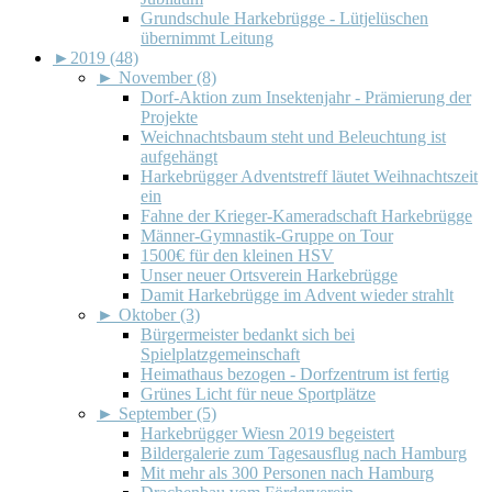
Grundschule Harkebrügge - Lütjelüschen
übernimmt Leitung
►
2019 (48)
►
November (8)
Dorf-Aktion zum Insektenjahr - Prämierung der
Projekte
Weichnachtsbaum steht und Beleuchtung ist
aufgehängt
Harkebrügger Adventstreff läutet Weihnachtszeit
ein
Fahne der Krieger-Kameradschaft Harkebrügge
Männer-Gymnastik-Gruppe on Tour
1500€ für den kleinen HSV
Unser neuer Ortsverein Harkebrügge
Damit Harkebrügge im Advent wieder strahlt
►
Oktober (3)
Bürgermeister bedankt sich bei
Spielplatzgemeinschaft
Heimathaus bezogen - Dorfzentrum ist fertig
Grünes Licht für neue Sportplätze
►
September (5)
Harkebrügger Wiesn 2019 begeistert
Bildergalerie zum Tagesausflug nach Hamburg
Mit mehr als 300 Personen nach Hamburg