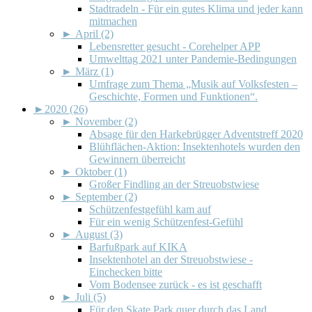
Stadtradeln - Für ein gutes Klima und jeder kann
mitmachen
►
April (2)
Lebensretter gesucht - Corehelper APP
Umwelttag 2021 unter Pandemie-Bedingungen
►
März (1)
Umfrage zum Thema „Musik auf Volksfesten –
Geschichte, Formen und Funktionen“.
►
2020 (26)
►
November (2)
Absage für den Harkebrügger Adventstreff 2020
Blühflächen-Aktion: Insektenhotels wurden den
Gewinnern überreicht
►
Oktober (1)
Großer Findling an der Streuobstwiese
►
September (2)
Schützenfestgefühl kam auf
Für ein wenig Schützenfest-Gefühl
►
August (3)
Barfußpark auf KIKA
Insektenhotel an der Streuobstwiese -
Einchecken bitte
Vom Bodensee zurück - es ist geschafft
►
Juli (5)
Für den Skate Park quer durch das Land