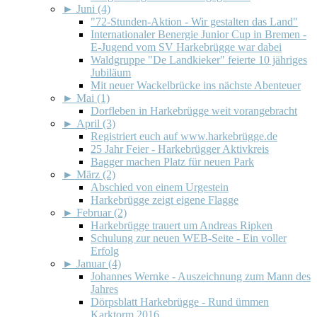
►
Juni (4)
"72-Stunden-Aktion - Wir gestalten das Land"
Internationaler Benergie Junior Cup in Bremen -
E-Jugend vom SV Harkebrügge war dabei
Waldgruppe "De Landkieker" feierte 10 jähriges
Jubiläum
Mit neuer Wackelbrücke ins nächste Abenteuer
►
Mai (1)
Dorfleben in Harkebrügge weit vorangebracht
►
April (3)
Registriert euch auf www.harkebrügge.de
25 Jahr Feier - Harkebrügger Aktivkreis
Bagger machen Platz für neuen Park
►
März (2)
Abschied von einem Urgestein
Harkebrügge zeigt eigene Flagge
►
Februar (2)
Harkebrügge trauert um Andreas Ripken
Schulung zur neuen WEB-Seite - Ein voller
Erfolg
►
Januar (4)
Johannes Wernke - Auszeichnung zum Mann des
Jahres
Dörpsblatt Harkebrügge - Rund ümmen
Karktorm 2016