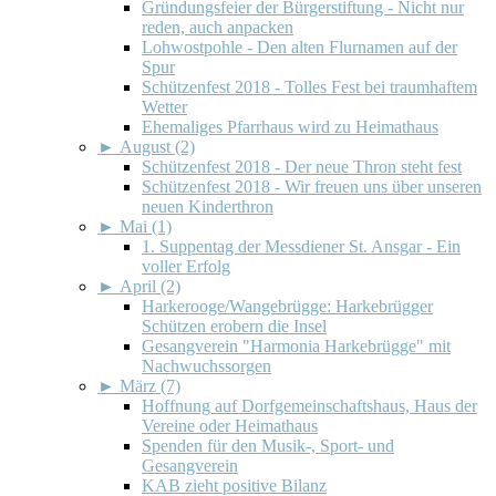
Gründungsfeier der Bürgerstiftung - Nicht nur
reden, auch anpacken
Lohwostpohle - Den alten Flurnamen auf der
Spur
Schützenfest 2018 - Tolles Fest bei traumhaftem
Wetter
Ehemaliges Pfarrhaus wird zu Heimathaus
►
August (2)
Schützenfest 2018 - Der neue Thron steht fest
Schützenfest 2018 - Wir freuen uns über unseren
neuen Kinderthron
►
Mai (1)
1. Suppentag der Messdiener St. Ansgar - Ein
voller Erfolg
►
April (2)
Harkerooge/Wangebrügge: Harkebrügger
Schützen erobern die Insel
Gesangverein "Harmonia Harkebrügge" mit
Nachwuchssorgen
►
März (7)
Hoffnung auf Dorfgemeinschaftshaus, Haus der
Vereine oder Heimathaus
Spenden für den Musik-, Sport- und
Gesangverein
KAB zieht positive Bilanz