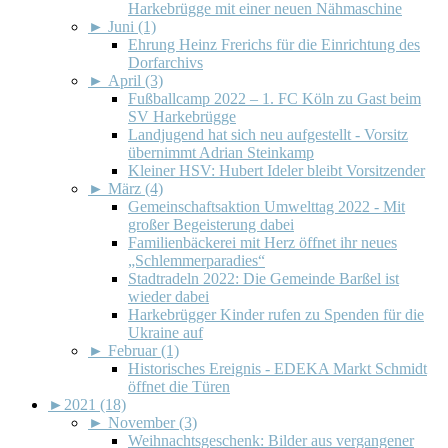
Harkebrügge mit einer neuen Nähmaschine
►
Juni (1)
Ehrung Heinz Frerichs für die Einrichtung des
Dorfarchivs
►
April (3)
Fußballcamp 2022 – 1. FC Köln zu Gast beim
SV Harkebrügge
Landjugend hat sich neu aufgestellt - Vorsitz
übernimmt Adrian Steinkamp
Kleiner HSV: Hubert Ideler bleibt Vorsitzender
►
März (4)
Gemeinschaftsaktion Umwelttag 2022 - Mit
großer Begeisterung dabei
Familienbäckerei mit Herz öffnet ihr neues
„Schlemmerparadies“
Stadtradeln 2022: Die Gemeinde Barßel ist
wieder dabei
Harkebrügger Kinder rufen zu Spenden für die
Ukraine auf
►
Februar (1)
Historisches Ereignis - EDEKA Markt Schmidt
öffnet die Türen
►
2021 (18)
►
November (3)
Weihnachtsgeschenk: Bilder aus vergangener