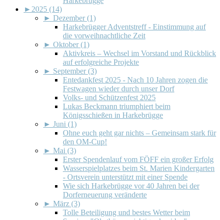
Harkebrügge
►
2025 (14)
►
Dezember (1)
Harkebrügger Adventstreff - Einstimmung auf
die vorweihnachtliche Zeit
►
Oktober (1)
Aktivkreis – Wechsel im Vorstand und Rückblick
auf erfolgreiche Projekte
►
September (3)
Entedankfest 2025 - Nach 10 Jahren zogen die
Festwagen wieder durch unser Dorf
Volks- und Schützenfest 2025
Lukas Beckmann triumphiert beim
Königsschießen in Harkebrügge
►
Juni (1)
Ohne euch geht gar nichts – Gemeinsam stark für
den OM-Cup!
►
Mai (3)
Erster Spendenlauf vom FÖFF ein großer Erfolg
Wasserspielplatzes beim St. Marien Kindergarten
- Ortsverein unterstützt mit einer Spende
Wie sich Harkebrügge vor 40 Jahren bei der
Dorferneuerung veränderte
►
März (3)
Tolle Beteiligung und bestes Wetter beim