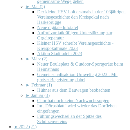
gemeinsame Wege gehen
►
Mai (5)
Der kleine HSV holt erstmals in der 103jährigen
Vereinsgeschichte den Kreispokal nach
Harkebrügge
Neue digitale Infotafel
Aufruf zur tatkräftigen Unterstützung zur
Orgelreparatur
Kleiner HSV schreibt Vereinsgeschichte -
Kreispokalfinale 2023
Aktion Stadtradeln 2023
►
März (2)
Neuer Bouleplatz & Outdoor-Sportgeräte beim
Heimathaus
Gemeinschaftsaktion Umwelttag 2023 - Mit
großer Begeisterung dabei
►
Februar (1)
Hühner aus dem Bauwagen beobachten
►
Januar (3)
Chor hat noch keine Nachwuchssorgen
Im „Dörpsblatt“ wird wieder das Dorfleben
eingefangen
Führungswechsel an der Spitze des
Schützenvereins
►
2022 (21)