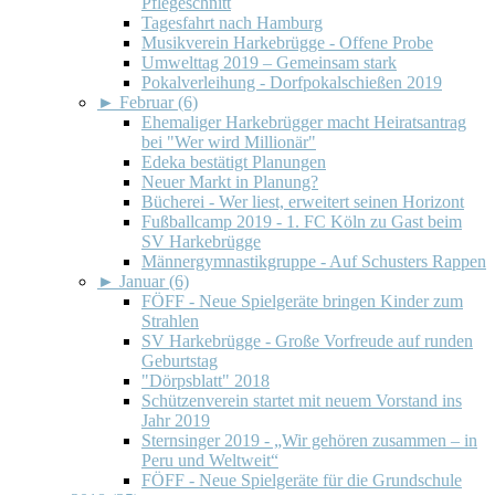
Pflegeschnitt
Tagesfahrt nach Hamburg
Musikverein Harkebrügge - Offene Probe
Umwelttag 2019 – Gemeinsam stark
Pokalverleihung - Dorfpokalschießen 2019
►
Februar (6)
Ehemaliger Harkebrügger macht Heiratsantrag
bei "Wer wird Millionär"
Edeka bestätigt Planungen
Neuer Markt in Planung?
Bücherei - Wer liest, erweitert seinen Horizont
Fußballcamp 2019 - 1. FC Köln zu Gast beim
SV Harkebrügge
Männergymnastikgruppe - Auf Schusters Rappen
►
Januar (6)
FÖFF - Neue Spielgeräte bringen Kinder zum
Strahlen
SV Harkebrügge - Große Vorfreude auf runden
Geburtstag
"Dörpsblatt" 2018
Schützenverein startet mit neuem Vorstand ins
Jahr 2019
Sternsinger 2019 - „Wir gehören zusammen – in
Peru und Weltweit“
FÖFF - Neue Spielgeräte für die Grundschule