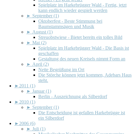
Spielplatz im Harkebrügger Wald - Fertig, jetzt
kann endlich wieder gespielt werden
►
September (1)
Oktoberfest - Beste Stimmung bei
Baumstammsägen und Musik
►
August (1)
Streuobstwiese - Bietet bereits ein tolles Bild
►
Mai (2)
Spielplatz im Harkebrügger Wald - Die Basis ist
geschaffen
Gestaltung des neuen Kreisels nimmt Form an
►
April (2)
Nette Begrüßung im Ort
Die Störche können jetzt kommen, Adebars Haus
steht.
►
2011 (1)
►
Januar (1)
Berlin - Auszeichnung als Silberdorf
►
2010 (1)
►
September (1)
Die Entscheidung ist gefallen Harkebrügge ist
ein Silberdorf
►
2006 (6)
►
Juli (1)