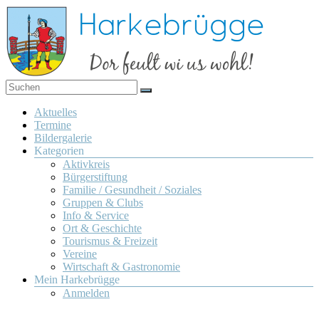
Zum
Inhalt
springen
Dor
Harkebrügge
feult
Menü
Aktuelles
wi us
Termine
wohl!
Bildergalerie
Kategorien
Aktivkreis
Bürgerstiftung
Familie / Gesundheit / Soziales
Gruppen & Clubs
Info & Service
Ort & Geschichte
Tourismus & Freizeit
Vereine
Wirtschaft & Gastronomie
Mein Harkebrügge
Anmelden