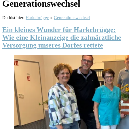
Generationswechsel
Du bist hier:
Harkebrügge
»
Generationswechsel
Ein kleines Wunder für Harkebrügge:
Wie eine Kleinanzeige die zahnärztliche
Versorgung unseres Dorfes rettete