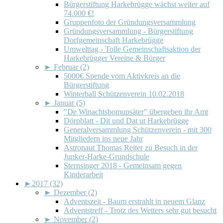
Bürgerstiftung Harkebrügge wächst weiter auf
74.000 €!
Gruppenfoto der Gründungsversammlung
Gründungsversammlung - Bürgerstiftung
Dorfgemeinschaft Harkebrügge
Umwelttag - Tolle Gemeinschaftsaktion der
Harkebrügger Vereine & Bürger
►
Februar (2)
5000€ Spende vom Aktivkreis an die
Bürgerstiftung
Winterball Schützenverein 10.02.2018
►
Januar (5)
"De Winachtsbomupsäter" übergeben ihr Amt
Dörpblatt - Dit und Dat ut Harkebrügge
Generalversammlung Schützenverein - mit 300
Mitgliedern ins neue Jahr
Astronaut Thomas Reiter zu Besuch in der
Junker-Harke-Grundschule
Sternsinger 2018 - Gemeinsam gegen
Kinderarbeit
►
2017 (32)
►
Dezember (2)
Adventszeit - Baum erstrahlt in neuem Glanz
Adventstreff - Trotz des Wetters sehr gut besucht
►
November (2)