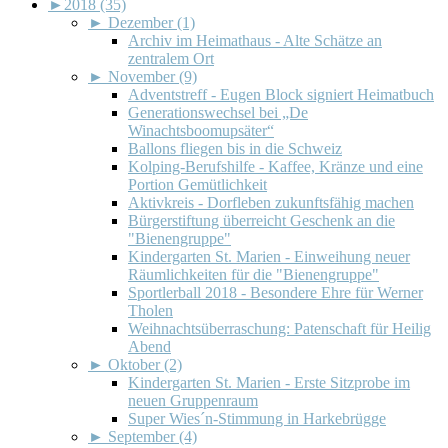
►
2018 (35)
►
Dezember (1)
Archiv im Heimathaus - Alte Schätze an
zentralem Ort
►
November (9)
Adventstreff - Eugen Block signiert Heimatbuch
Generationswechsel bei „De
Winachtsboomupsäter“
Ballons fliegen bis in die Schweiz
Kolping-Berufshilfe - Kaffee, Kränze und eine
Portion Gemütlichkeit
Aktivkreis - Dorfleben zukunftsfähig machen
Bürgerstiftung überreicht Geschenk an die
"Bienengruppe"
Kindergarten St. Marien - Einweihung neuer
Räumlichkeiten für die "Bienengruppe"
Sportlerball 2018 - Besondere Ehre für Werner
Tholen
Weihnachtsüberraschung: Patenschaft für Heilig
Abend
►
Oktober (2)
Kindergarten St. Marien - Erste Sitzprobe im
neuen Gruppenraum
Super Wies´n-Stimmung in Harkebrügge
►
September (4)