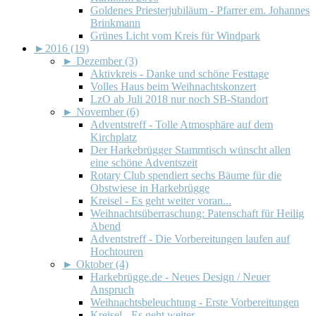
Goldenes Priesterjubiläum - Pfarrer em. Johannes
Brinkmann
Grünes Licht vom Kreis für Windpark
►
2016 (19)
►
Dezember (3)
Aktivkreis - Danke und schöne Festtage
Volles Haus beim Weihnachtskonzert
LzO ab Juli 2018 nur noch SB-Standort
►
November (6)
Adventstreff - Tolle Atmosphäre auf dem
Kirchplatz
Der Harkebrügger Stammtisch wünscht allen
eine schöne Adventszeit
Rotary Club spendiert sechs Bäume für die
Obstwiese in Harkebrügge
Kreisel - Es geht weiter voran...
Weihnachtsüberraschung: Patenschaft für Heilig
Abend
Adventstreff - Die Vorbereitungen laufen auf
Hochtouren
►
Oktober (4)
Harkebrügge.de - Neues Design / Neuer
Anspruch
Weihnachtsbeleuchtung - Erste Vorbereitungen
Kreisel - Es geht weiter