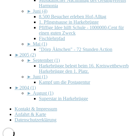
Musikalischer Nachmittag des Gesangvereins
Harmonia
►
Juni (4)
8.500 Besucher erleben Hof-Alltag
1. Pfingstsause in Harkebrügge
Pfiffige Idee hilft Schule - 1000000-Cent für
einen guten Zweck
Fischlehrpfad
►
Mai (1)
"Dörp Äktschen" - 72 Stunden Action
►
2005 (2)
►
September (1)
Harkebrügge belegt beim 16. Kreiswettbewerb
Harkebrügge den 1. Platz.
►
Juni (1)
Kampf um die Postagentur
►
2004 (1)
►
August (1)
Superstar in Harkebrügge
Kontakt & Impressum
Anfahrt & Karte
Datenschutzerklärung