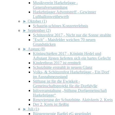
Musikverein Harkebrügge -
Generalversammlung
Harkebrügger Adventstreff - Gewinner
Luftballonwettbewerb
►
Oktober (1)
Schaurig-schönes Konzerterlebnis
►
September (2)
Schützenfest 2017 - Nicht nur die Sonne strahlte
"Esch" - Maisfelder weichen 70 neuen
Grundstücken
►
August (8)
Königschießen 2017 - Königin Hedel und
Adjutant Jürgen lieferten sich ein hartes Gefecht
Kinderthron 2017 ist ermittelt
Schutzhütte erstrahlt in neuem Glanz
Volks- & Schützenfest Harkebrügge - Ein Dorf
im Ausnahmezustand
Stiftung ist für die Ewigkeit -
Gemeinschaftsprojekt für die Dorfidylle
Infoveranstaltung „Stiftung Dorfgemeinschaft
Harkebrügge“
Renovierung der Schutzhütte, Aktivkreis 2. Kreis
Der 2. Kreis ist fleißig
►
Juli (1)
Bürgerenergie Barßel eG gegründet