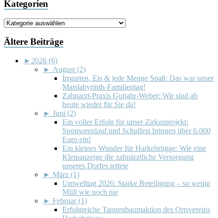
Kategorien
Kategorien
Ältere Beiträge
►
2026 (6)
►
August (2)
Irrgarten, Eis & jede Menge Spaß: Das war unser
Maislabyrinth-Familientag!
Zahnarzt-Praxis Gutjahr-Weber: Wir sind ab
heute wieder für Sie da!
►
Juni (2)
Ein voller Erfolg für unser Zirkusprojekt:
Sponsorenlauf und Schulfest bringen über 6.000
Euro ein!
Ein kleines Wunder für Harkebrügge: Wie eine
Kleinanzeige die zahnärztliche Versorgung
unseres Dorfes rettete
►
März (1)
Umwelttag 2026: Starke Beteiligung – so wenig
Müll wie noch nie
►
Februar (1)
Erfolgreiche Tannenbaumaktion des Ortsvereins