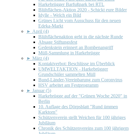
Harkebrügger Barfußpark bei RTL
Blühflächen-Aktion 2020 - Schickt eure Bilder
Idylle - Welch ein Bild
Grünes Licht vom Ausschuss für den neuen
Edeka-Markt
►
April (4)
Blühflächenaktion geht in die nächste Runde
Absage Stiftungsfest
Gedenkstein erinnert an Bombenangriff
Müll-Sammlung in Harkebrügge
►
März (4)
Kontaktverbot: Beschlüsse im Überblick
UMWELTAKTION - Harkebrügger
Grundschüler sammelten Müll
Bund-Länder-Vereinbarung zum Coronvirus
HSV arbeitet am Festprogramm
►
Januar (5)
Harkebrügge auf der "Grünen Woche 2020" in
Berlin
10. Auflage des Dörpsblatt "Rund ümmen
Karktorn"
Schützenverein stellt Weichen für 100 jähriges
Jubiläum
Chronik des Schützenvereins zum 100 jährigem
Jubiläum