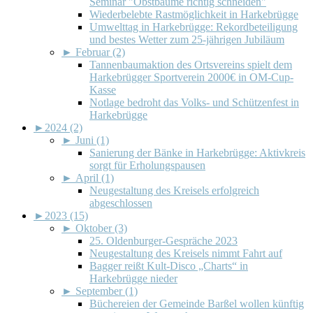
Seminar "Obstbäume richtig schneiden"
Wiederbelebte Rastmöglichkeit in Harkebrügge
Umwelttag in Harkebrügge: Rekordbeteiligung
und bestes Wetter zum 25-jährigen Jubiläum
►
Februar (2)
Tannenbaumaktion des Ortsvereins spielt dem
Harkebrügger Sportverein 2000€ in OM-Cup-
Kasse
Notlage bedroht das Volks- und Schützenfest in
Harkebrügge
►
2024 (2)
►
Juni (1)
Sanierung der Bänke in Harkebrügge: Aktivkreis
sorgt für Erholungspausen
►
April (1)
Neugestaltung des Kreisels erfolgreich
abgeschlossen
►
2023 (15)
►
Oktober (3)
25. Oldenburger-Gespräche 2023
Neugestaltung des Kreisels nimmt Fahrt auf
Bagger reißt Kult-Disco „Charts“ in
Harkebrügge nieder
►
September (1)
Büchereien der Gemeinde Barßel wollen künftig