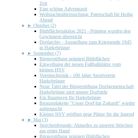
Zeit
Eine schöne Adventszeit
Weihnachtsüberraschung: Patenschaft für Heilig
Abend
►
Oktober (2)
Blühflächenaktion 2021 - Prämien wurden den
Gewinnern überreicht
Dorfarchiv - Ausstellung zum Kriegsende 1945
in Harkebrügge
►
September (7)
Bürgerstiftung prämiert Blühflächen
Einweihung der neuen Fußballplätze vom
kleinen HSV
Vereinschronik - 100 Jahre Sportverein
Harkebrügge
Neue Tafel der Bürgerstiftung Dorfgemeinschaft
Harkebrügge ziert unsere Dorfstele
Ein Baumweg für Harkebrügge
Bronzeplakette "Unser Dorf hat Zukunft" wieder
aufgetaucht
Kleiner HSV eröffnet neue Plätze für die Jugend
►
Mai (3)
Storchenfreunde: Aktuelles zu unseren Störchen
aus erster Hand
Bürgerstiftung prämiert Blühflächen