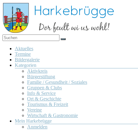
Zum
Inhalt
springen
Dor
Harkebrügge
feult
Menü
Aktuelles
wi us
Termine
wohl!
Bildergalerie
Kategorien
Aktivkreis
Bürgerstiftung
Familie / Gesundheit / Soziales
Gruppen & Clubs
Info & Service
Ort & Geschichte
Tourismus & Freizeit
Vereine
Wirtschaft & Gastronomie
Mein Harkebrügge
Anmelden