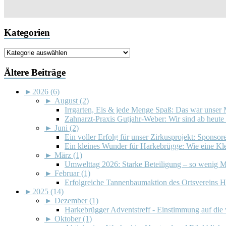
Kategorien
Kategorien
Ältere Beiträge
►
2026 (6)
►
August (2)
Irrgarten, Eis & jede Menge Spaß: Das war unser 
Zahnarzt-Praxis Gutjahr-Weber: Wir sind ab heute 
►
Juni (2)
Ein voller Erfolg für unser Zirkusprojekt: Sponsor
Ein kleines Wunder für Harkebrügge: Wie eine Klei
►
März (1)
Umwelttag 2026: Starke Beteiligung – so wenig M
►
Februar (1)
Erfolgreiche Tannenbaumaktion des Ortsvereins 
►
2025 (14)
►
Dezember (1)
Harkebrügger Adventstreff - Einstimmung auf die 
►
Oktober (1)