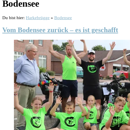
Bodensee
Du bist hier:
Harkebrügge
»
Bodensee
Vom Bodensee zurück – es ist geschafft