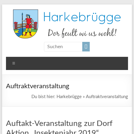
Zum
Inhalt
springen
Harkebrügge
Dor
feult
wi us
Menü
wohl!
Auftraktveranstaltung
Du bist hier:
Harkebrügge
»
Auftraktveranstaltung
Auftakt-Veranstaltung zur Dorf
Aktion „Insektenjahr 2019“