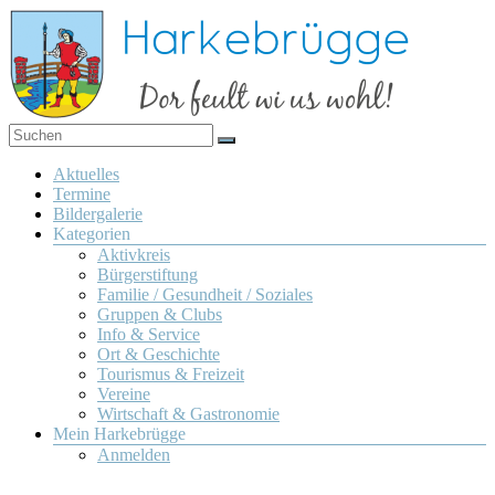
Zum
Inhalt
springen
Dor
Harkebrügge
feult
Menü
Aktuelles
wi us
Termine
wohl!
Bildergalerie
Kategorien
Aktivkreis
Bürgerstiftung
Familie / Gesundheit / Soziales
Gruppen & Clubs
Info & Service
Ort & Geschichte
Tourismus & Freizeit
Vereine
Wirtschaft & Gastronomie
Mein Harkebrügge
Anmelden