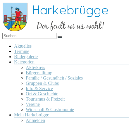
Zum
Inhalt
springen
Dor
Harkebrügge
feult
Menü
Aktuelles
wi us
Termine
wohl!
Bildergalerie
Kategorien
Aktivkreis
Bürgerstiftung
Familie / Gesundheit / Soziales
Gruppen & Clubs
Info & Service
Ort & Geschichte
Tourismus & Freizeit
Vereine
Wirtschaft & Gastronomie
Mein Harkebrügge
Anmelden