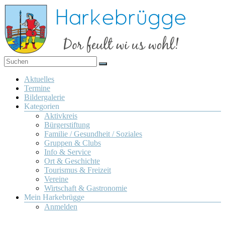
Zum
Inhalt
springen
Dor
Harkebrügge
feult
Menü
Aktuelles
wi us
Termine
wohl!
Bildergalerie
Kategorien
Aktivkreis
Bürgerstiftung
Familie / Gesundheit / Soziales
Gruppen & Clubs
Info & Service
Ort & Geschichte
Tourismus & Freizeit
Vereine
Wirtschaft & Gastronomie
Mein Harkebrügge
Anmelden