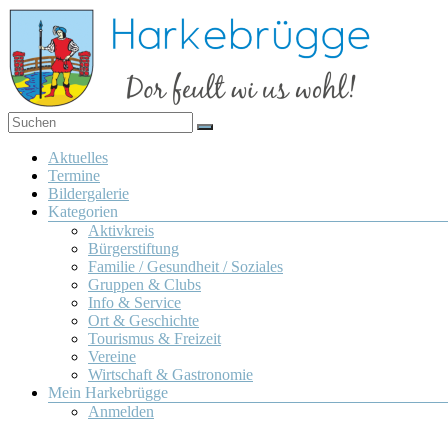
Zum
Inhalt
springen
Dor
Harkebrügge
feult
Menü
Aktuelles
wi us
Termine
wohl!
Bildergalerie
Kategorien
Aktivkreis
Bürgerstiftung
Familie / Gesundheit / Soziales
Gruppen & Clubs
Info & Service
Ort & Geschichte
Tourismus & Freizeit
Vereine
Wirtschaft & Gastronomie
Mein Harkebrügge
Anmelden