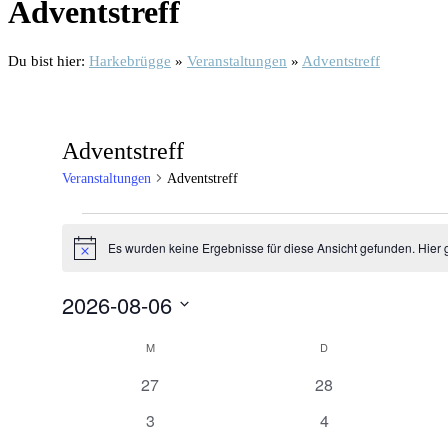
Adventstreff
Du bist hier:
Harkebrügge
»
Veranstaltungen
»
Adventstreff
Adventstreff
Veranstaltungen
Adventstreff
Veranstaltungen
Es wurden keine Ergebnisse für diese Ansicht gefunden. Hier 
Hinweis
2026-08-06
Datum
Kalender
wählen.
M
MONTAG
D
DIENSTAG
von
0
0
27
28
Veranstaltungen
Veranstaltungen
Veranstaltungen
0
0
3
4
Veranstaltungen
Veranstaltungen