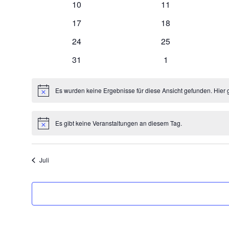
0
0
10
11
Veranstaltungen
Veranstaltungen
0
0
17
18
Veranstaltungen
Veranstaltungen
0
0
24
25
Veranstaltungen
Veranstaltungen
0
0
31
1
Veranstaltungen
Veranstaltungen
Es wurden keine Ergebnisse für diese Ansicht gefunden. Hier 
Hinweis
Es gibt keine Veranstaltungen an diesem Tag.
Hinweis
Juli