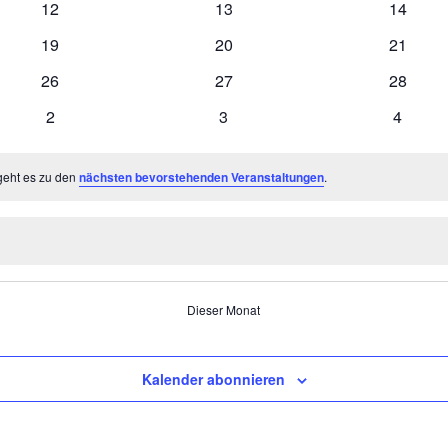
0
0
0
12
13
14
Veranstaltungen
Veranstaltungen
Veranst
0
0
0
19
20
21
Veranstaltungen
Veranstaltungen
Veranst
0
0
0
26
27
28
Veranstaltungen
Veranstaltungen
Veranst
0
0
0
2
3
4
Veranstaltungen
Veranstaltungen
Veranst
geht es zu den
nächsten bevorstehenden Veranstaltungen
.
Dieser Monat
Kalender abonnieren