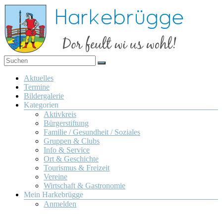
Zum
Inhalt
springen
Dor
Harkebrügge
feult
Menü
Aktuelles
wi us
Termine
wohl!
Bildergalerie
Kategorien
Aktivkreis
Bürgerstiftung
Familie / Gesundheit / Soziales
Gruppen & Clubs
Info & Service
Ort & Geschichte
Tourismus & Freizeit
Vereine
Wirtschaft & Gastronomie
Mein Harkebrügge
Anmelden