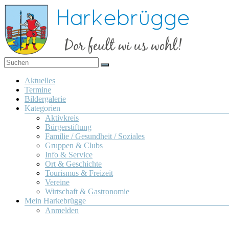
Zum
Inhalt
springen
Dor
Harkebrügge
feult
Menü
Aktuelles
wi us
Termine
wohl!
Bildergalerie
Kategorien
Aktivkreis
Bürgerstiftung
Familie / Gesundheit / Soziales
Gruppen & Clubs
Info & Service
Ort & Geschichte
Tourismus & Freizeit
Vereine
Wirtschaft & Gastronomie
Mein Harkebrügge
Anmelden