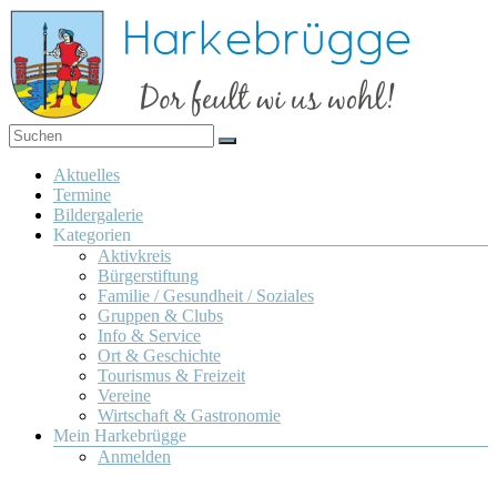
Zum
Inhalt
springen
Dor
Harkebrügge
feult
Menü
Aktuelles
wi us
Termine
wohl!
Bildergalerie
Kategorien
Aktivkreis
Bürgerstiftung
Familie / Gesundheit / Soziales
Gruppen & Clubs
Info & Service
Ort & Geschichte
Tourismus & Freizeit
Vereine
Wirtschaft & Gastronomie
Mein Harkebrügge
Anmelden