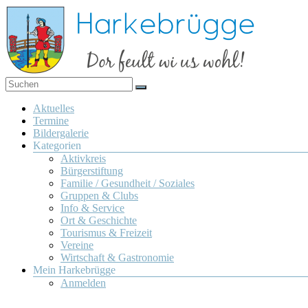
Zum
Inhalt
springen
Dor
Harkebrügge
feult
Menü
Aktuelles
wi us
Termine
wohl!
Bildergalerie
Kategorien
Aktivkreis
Bürgerstiftung
Familie / Gesundheit / Soziales
Gruppen & Clubs
Info & Service
Ort & Geschichte
Tourismus & Freizeit
Vereine
Wirtschaft & Gastronomie
Mein Harkebrügge
Anmelden