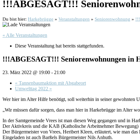
!!!ABGESAGT!!! Seniorenwohn
Du bist hier:
Harkebrügge
»
Veranstaltungen
»
Seniorenwohnung
»
!!
« Alle Veranstaltungen
Diese Veranstaltung hat bereits stattgefunden.
!!!ABGESAGT!!! Seniorenwohnungen in 
23. März 2022 @ 19:00
-
21:00
«
Tannenbaumaktion mit Abgabeort
Umwelttag 2022
»
Wer hier im Alter Hilfe benötigt, soll weiterhin in seiner gewohnt
„Wir müssen dafür sorgen, dass man hier in Harkebrügge im Alter w
In der Samtgemeinde Vrees ist man diesen Weg gegangen und in Hark
Der Aktivkreis und die KAB (Katholische Arbeitnehmer Bewegung) la
Der Bürgermeister von Vrees, Heribert Kleen, erläutert, wie man das P
Eingeladen ist auch Barßels Bürgermeister Nils Anhuth.