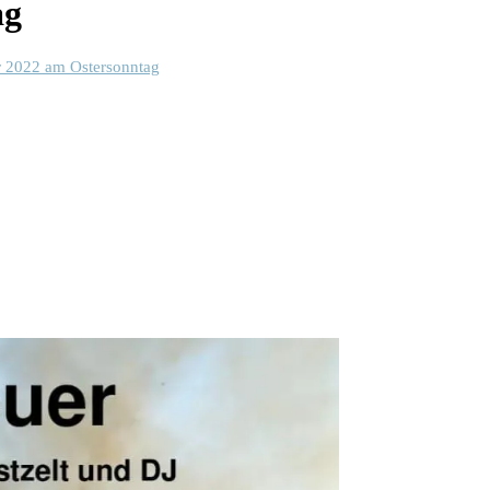
ag
r 2022 am Ostersonntag