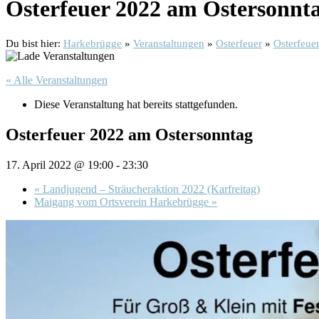
Osterfeuer 2022 am Ostersonnt
Du bist hier:
Harkebrügge
»
Veranstaltungen
»
Osterfeuer
»
Osterfeue
« Alle Veranstaltungen
Diese Veranstaltung hat bereits stattgefunden.
Osterfeuer 2022 am Ostersonntag
17. April 2022 @ 19:00
-
23:30
«
Landjugend – Sträucheraktion 2022 (Karfreitag)
Maigang vom Ortsverein Harkebrügge
»