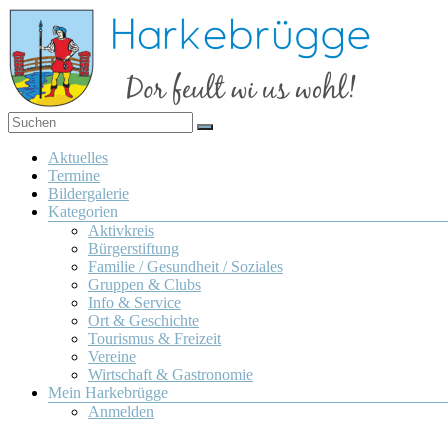
Zum
Inhalt
springen
Dor
Harkebrügge
feult
Menü
Aktuelles
wi us
Termine
wohl!
Bildergalerie
Kategorien
Aktivkreis
Bürgerstiftung
Familie / Gesundheit / Soziales
Gruppen & Clubs
Info & Service
Ort & Geschichte
Tourismus & Freizeit
Vereine
Wirtschaft & Gastronomie
Mein Harkebrügge
Anmelden