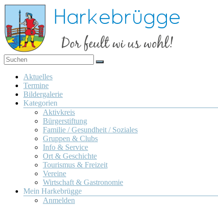
Zum
Inhalt
springen
Dor
Harkebrügge
feult
Menü
Aktuelles
wi us
Termine
wohl!
Bildergalerie
Kategorien
Aktivkreis
Bürgerstiftung
Familie / Gesundheit / Soziales
Gruppen & Clubs
Info & Service
Ort & Geschichte
Tourismus & Freizeit
Vereine
Wirtschaft & Gastronomie
Mein Harkebrügge
Anmelden