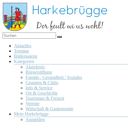
Zum
Inhalt
springen
Dor
Harkebrügge
feult
Menü
Aktuelles
wi us
Termine
wohl!
Bildergalerie
Kategorien
Aktivkreis
Bürgerstiftung
Familie / Gesundheit / Soziales
Gruppen & Clubs
Info & Service
Ort & Geschichte
Tourismus & Freizeit
Vereine
Wirtschaft & Gastronomie
Mein Harkebrügge
Anmelden