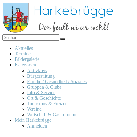
Zum
Inhalt
springen
Dor
Harkebrügge
feult
Menü
Aktuelles
wi us
Termine
wohl!
Bildergalerie
Kategorien
Aktivkreis
Bürgerstiftung
Familie / Gesundheit / Soziales
Gruppen & Clubs
Info & Service
Ort & Geschichte
Tourismus & Freizeit
Vereine
Wirtschaft & Gastronomie
Mein Harkebrügge
Anmelden