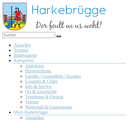
Zum
Inhalt
springen
Dor
Harkebrügge
feult
Menü
Aktuelles
wi us
Termine
wohl!
Bildergalerie
Kategorien
Aktivkreis
Bürgerstiftung
Familie / Gesundheit / Soziales
Gruppen & Clubs
Info & Service
Ort & Geschichte
Tourismus & Freizeit
Vereine
Wirtschaft & Gastronomie
Mein Harkebrügge
Anmelden