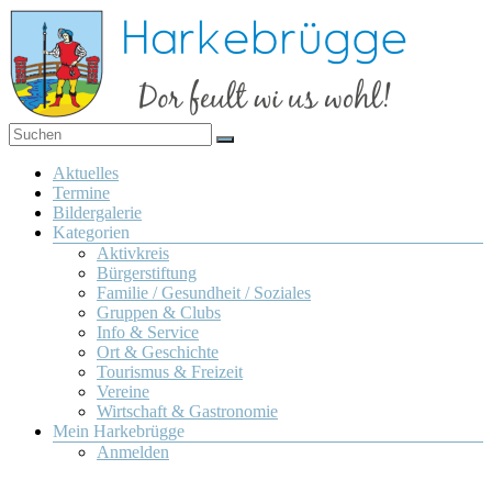
Zum
Inhalt
springen
Dor
Harkebrügge
feult
Menü
Aktuelles
wi us
Termine
wohl!
Bildergalerie
Kategorien
Aktivkreis
Bürgerstiftung
Familie / Gesundheit / Soziales
Gruppen & Clubs
Info & Service
Ort & Geschichte
Tourismus & Freizeit
Vereine
Wirtschaft & Gastronomie
Mein Harkebrügge
Anmelden