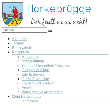
Zum
Inhalt
springen
Dor
Harkebrügge
feult
Menü
Aktuelles
wi us
Termine
wohl!
Bildergalerie
Kategorien
Aktivkreis
Bürgerstiftung
Familie / Gesundheit / Soziales
Gruppen & Clubs
Info & Service
Ort & Geschichte
Tourismus & Freizeit
Vereine
Wirtschaft & Gastronomie
Mein Harkebrügge
Anmelden