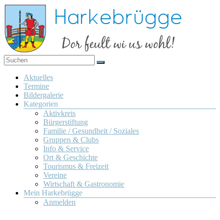
Zum
Inhalt
springen
Dor
Harkebrügge
feult
Menü
Aktuelles
wi us
Termine
wohl!
Bildergalerie
Kategorien
Aktivkreis
Bürgerstiftung
Familie / Gesundheit / Soziales
Gruppen & Clubs
Info & Service
Ort & Geschichte
Tourismus & Freizeit
Vereine
Wirtschaft & Gastronomie
Mein Harkebrügge
Anmelden